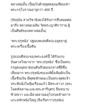
หลวงพ่ออั้น เปี่ยมไปด้วยพุทธคุณเทียบเท่า
พระกรุโบราณอายุกว่า 400 ปี
(ปัจจุบัน สายวิชายังคงได้รับการสืบทอดต่อ
มาถึง หลวงพ่อเฉลิม วัดพระญาติการาม ผู้
เป็นศิษย์ของหลวงพ่ออั้น)
“พระปรุหนัง” ปฐมบทแห่งศิลปะอยุธยาสู่
พระเครื่องเนื้อดิน
รูปแบบศิลปะของพระองค์นี้ ได้รับแรง
บันดาลใจมาจาก “พระปรุหนัง” ซึ่งเป็นพระ
กรุยุคอยุธยาตอนต้นถึงตอนกลางที่มีชื่อ
เสียงมาก พระปรุหนังของแท้ดั้งเดิมมักเป็น
เนื้อชินเงิน มีพุทธลักษณะเป็นพระพุทธเจ้า
ประทับนั่งในซุ้มเรือนแก้ว มีพระสาวก (พระ
โมคคัลลานะและพระสารีบุตร) ยืนขนาบ
ซ้ายขวา และมีลวดลายฉลุโปร่งคล้ายการ
แกะสลักหนังใหญ่ (จึงเรียกว่าปรุหนัง)