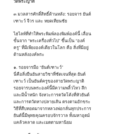
๓ มวลสารศักดิ์สิทธิ์ด้านหลัง: รอยจาร ยันต์
เฑาะว์ จีวร และ หยดเทียนชัย
ไฮไลท์ที่ทำให้พระพิมพ์ลองพิมพ์องค์นี้ เลื่อน
ขั้นจาก “พระเครื่องทั่วไป” ขึ้นเป็น “องค์
ครู” ที่มีเพียงองค์เดียวในโลก คือ สิ่งที่มีอยู่
ด้านหลังองค์พระ
๑. รอยจารมือ “ยันต์เฑาะว์”
นี่คือสิ่งยืนยันสายวิชาที่ชัดเจนที่สุด ยันต์
เฑาะว์ เป็นยันต์ครูของสายวัดพระญาติ
รอยจารบนพระองค์นี้มีความพลิ้วไหว ลึก
และมีน้ำหนัก จังหวะการตวัดโค้งที่หัวยันต์
และการตวัดหางปลายเส้น ตรงตามอักขระ
วิธีที่สืบทอดมาจากหลวงพ่อกลั่นทุกประการ
ยันต์นี้มีพุทธคุณครอบจักรวาล ทั้งมหาอุตม์
แคล้วคลาด และเมตตามหานิยม