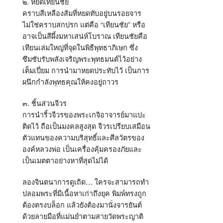
๒. หยดเทียนชัย
คราบสีเหลืองส้มที่หยดทับอยู่บนรอยจาร
ไม่ใช่คราบสกปรก แต่คือ “เทียนชัย” หรือ
อาจเป็นสีผึ้งมหาเสน่ห์โบราณ เทียนชัยคือ
เทียนเล่มใหญ่ที่จุดในพิธีพุทธาภิเษก ซึ่ง
ซึมซับรับพลังเจริญพระพุทธมนต์ไว้อย่าง
เต็มเปี่ยม การนำมาหยดประทับไว้ เป็นการ
ผนึกกำลังพุทธคุณให้คงอยู่ถาวร
๓. ชิ้นส่วนจีวร
การนำริ้วจีวรของพระเกจิอาจารย์มาแปะ
ติดไว้ ถือเป็นมงคลสูงสุด จีวรเปรียบเสมือน
ตัวแทนของความบริสุทธิ์และศีลวัตรของ
องค์หลวงพ่อ เป็นเครื่องคุ้มครองภัยและ
เป็นเมตตาอย่างหาที่สุดไม่ได้
ลองจินตนาการดูเถิด… ใครจะสามารถทำ
ปลอมพระที่มีเนื้อหาเก่าถึงยุค พิมพ์ทรงถูก
ต้องตรงบล็อก แล้วยังต้องมานั่งจารยันต์
ด้วยลายมือที่แม่นยำตามสายวัดพระญาติ