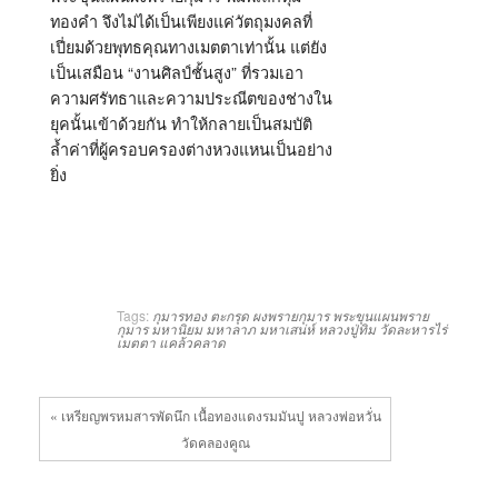
ทองคำ จึงไม่ได้เป็นเพียงแค่วัตถุมงคลที่
เปี่ยมด้วยพุทธคุณทางเมตตาเท่านั้น แต่ยัง
เป็นเสมือน “งานศิลป์ชั้นสูง” ที่รวมเอา
ความศรัทธาและความประณีตของช่างใน
ยุคนั้นเข้าด้วยกัน ทำให้กลายเป็นสมบัติ
ล้ำค่าที่ผู้ครอบครองต่างหวงแหนเป็นอย่าง
ยิ่ง
Tags:
กุมารทอง
ตะกรุด
ผงพรายกุมาร
พระขุนแผนพราย
กุมาร
มหานิยม
มหาลาภ
มหาเสน่ห์
หลวงปู่ทิม วัดละหารไร่
เมตตา
แคล้วคลาด
« เหรียญพรหมสารพัดนึก เนื้อทองแดงรมมันปู หลวงพ่อหวั่น
วัดคลองคูณ