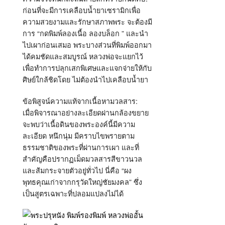
ก่อนที่จะมีการเคลือบน้ำยาเซรามิกเพื่อ
ความสวยงามและรักษาสภาพพระ จะต้องมี
การ “กดพิมพ์ลองเนื้อ ลองบล็อก ” และนำ
ไปเผาก่อนเสมอ พระบางส่วนที่พิมพ์ออกมา
ได้คมชัดและสมบูรณ์ หลวงพ่อจะแยกไว้
เพื่อทำการปลุกเสกพิเศษและแจกจ่ายให้กับ
ศิษย์ใกล้ชิดโดย ไม่ต้องนำไปเคลือบน้ำยา
ข้อพิสูจน์ความแท้จากเนื้อหามวลสาร:
เมื่อพิจารณาอย่างละเอียดผ่านกล้องขยาย
จะพบว่าเนื้อดินของพระองค์นี้มีความ
ละเอียด หนึกนุ่ม มีคราบไขพรายตาม
ธรรมชาติของพระที่ผ่านการเผา และที่
สำคัญคือปรากฏเม็ดมวลสารสีขาวนวล
และส้มกระจายตัวอยู่ทั่วไป นี่คือ “ผง
พุทธคุณเก่าจากกรุวัดใหญ่ชัยมงคล” ซึ่ง
เป็นสูตรเฉพาะที่ปลอมแปลงไม่ได้