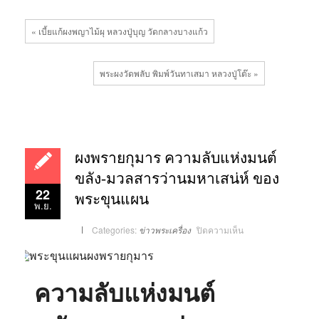
« เบี้ยแก้ผงพญาไม้ผุ หลวงปู่บุญ วัดกลางบางแก้ว
พระผงวัดพลับ พิมพ์วันทาเสมา หลวงปู่โต๊ะ »
ผงพรายกุมาร ความลับแห่งมนต์
ขลัง-มวลสารว่านมหาเสน่ห์ ของ
22
พระขุนแผน
พ.ย.
บน
Categories:
ข่าวพระเครื่อง
ปิดความเห็น
ผง
พราย
กุมาร
ความ
ลับ
แห่ง
ความลับแห่งมนต์
มนต์
ขลัง-
มวลสาร
ว่าน