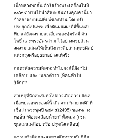
เมื่อหลวงพ่ออั้น ดำริสร้างพระเครื่องในปี
๒๔๙๕ ท่านได้นำศิลปะอันทรงคุณค่านี้มา
จำลองลงบนแม่พิมพ์ของท่าน โดยปรับ
ประยุกต์เป็นพระเนื้อดินผสมผงที่มีพื้นหลัง
ทึบ แต่ยังคงรายละเอียดของซุ้มรัศมี ต้น
โพธิ์ และพระอัครสาวกไว้อย่างครบถ้วน
งดงาม แสดงให้เห็นถึงการสืบสานพุทธศิลป์
แห่งกรุงศรีอยุธยาอย่างแท้จริง
ถอดรหัสความพิเศษ: ทำไมองค์นี้จึง “ไม่
เคลือบ” และ “นอกตำรา (ที่คนทั่วไป
รู้จัก)”?
สาเหตุที่นักสะสมทั่วไปอาจเกิดความลังเล
เมื่อพบเจอพระองค์นี้ เกิดจาก “มายาคติ” ที่
เชื่อว่า พระชุดปี ๒๔๙๕(2495) ของหลวง
พ่ออั้น “ต้องเคลือบน้ำยา” ทั้งหมด (เช่น
ขุนแผนเคลือบ หรือ ปรุหนังเคลือบ)
ความจริงที่นักสะสมสายลึกทราบกันดีคือ: