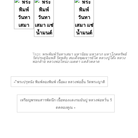
Tags:
พระพิมพ์วันทาเสมา
มหานิยม
มหาลาภ
มหาโภคทรัพย์
วัดประดู่ฉิมพลี
วัดพลับ
สมเด็จพุฒจารย์โต
หลวงปู่โต๊ะ
หลวง
พ่อกล้าย
หลวงพ่อโหน่ง
เมตตา
แคล้วคลาด
« ิพระปรุหนัง พิมพ์ลองพิมพ์ เนื้อผง หลวงพ่ออั้น วัดพระญาติ
เหรียญพรหมสารพัดนึก เนื้อทองแดงรมมันปู หลวงพ่อหวั่น วั
ดคลองคูณ »