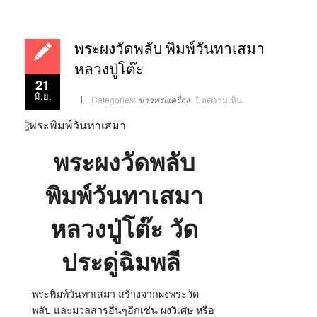
พระผงวัดพลับ พิมพ์วันทาเสมา
หลวงปู่โต๊ะ
21
มิ.ย.
บน
Categories:
ข่าวพระเครื่อง
ปิดความเห็น
พระ
ผง
วัด
พลับ
พิมพ์
วันทา
พระผงวัดพลับ
เสมา
หลวง
ปู่
โต๊ะ
พิมพ์วันทาเสมา
หลวงปู่โต๊ะ วัด
ประดู่ฉิมพลี
พระพิมพ์วันทาเสมา สร้างจากผงพระวัด
พลับ และมวลสารอื่นๆอีกเช่น ผงวิเศษ หรือ