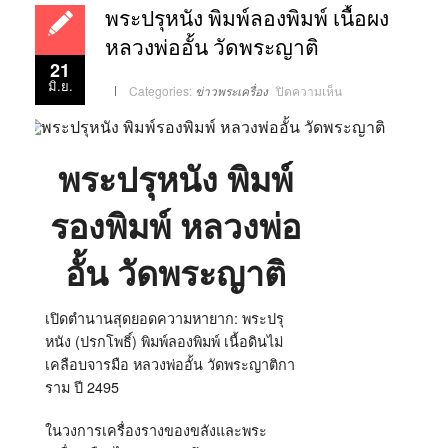
ิพระปรุหนัง พิมพ์ลองพิมพ์ เนื้อผง
หลวงพ่ออั้น วัดพระญาติ
21
มิ.ย.
บน
Categories:
ข่าวพระเครื่อง
ปิดความเห็น
พระ
ปรุ
หนัง
พิมพ์
ลอง
พระปรุหนัง พิมพ์
พิมพ์
เนื้อ
ผง
หลวง
รองพิมพ์ หลวงพ่อ
พ่อ
อั้น
วัด
พระ
อั้น วัดพระญาติ
ญาติ
เปิดตำนานสุดยอดความหายาก: พระปรุ
หนัง (ปรกโพธิ์) พิมพ์ลองพิมพ์ เนื้อดินไม่
เคลือบจารมือ หลวงพ่ออั้น วัดพระญาติกา
ราม ปี 2495
ในวงการเครื่องรางของขลังและพระ