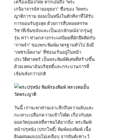
เครื่องเมืองไทย หากเอ่ยถึง “พระ
เกจิอาจารย์สายอยุธยา” ชื่อของ วัดพระ
ญาติการาม ย่อมเป็นหนึ่งในตักศิลาที่ได้รับ
การยอมรับสูงสุด ด้วยการสืบทอดสรรพ
วิชาที่เข้มขลังและเป็นเอกลักษณ์จากรุ่นสู่
รุ่น ทว่า ท่ามกลางกระแสนิยมที่มักยึดติดกับ
“ภาพจำ” ของพระพิมพ์มาตรฐานทั่วไป ยังมี
“เพชรเม็ดงาม” ที่ซ่อนเร้นอยู่ในหน้า
ประวัติศาสตร์ เป็นพระพิมพ์พิเศษที่สร้างขึ้น
ด้วยเจตนาอันบริสุทธิ์และกระบวนการที่
เข้มขลังกว่าปกติ
วันนี้ เราจะพาท่านเจาะลึกถึงความลับและ
กะเทาะเปลือกความเข้าใจผิด เกี่ยวกับสุด
ยอดวัตถุมงคลที่หาชมได้ยากยิ่ง: พระพิมพ์
หน้าปรุหนัง (ปรกโพธิ์) พิมพ์ลองพิมพ์ เนื้อ
ดินผสมผงแบบไม่เคลือบ จารยันต์เฑาะว์