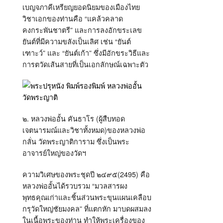
เบญจภาคีเหรียญยอดนิยมของเมืองไทย
วิชาเอกของท่านคือ “แคล้วคลาด
คงกระพันชาตรี” และการลงอักขระเลข
ยันต์ที่มีความขลังเป็นเลิศ เช่น “ยันต์
เฑาะว์” และ “ยันต์เก้า” ซึ่งมีอักขระวิธีและ
การตวัดเส้นสายที่เป็นเอกลักษณ์เฉพาะตัว
๒. หลวงพ่ออั้น คันธาโร (ผู้สืบทอด
เจตนารมณ์และวิชาทั้งหมด)ของหลวงพ่อ
กลั่น วัดพระญาติการาม ซึ่งเป็นพระ
อาจารย์ใหญ่ของวัดฯ
ความวิเศษของพระชุดปี ๒๔๙๕(2495) คือ
หลวงพ่ออั้นได้รวบรวม “มวลสารผง
พุทธคุณเก่าและชิ้นส่วนพระขุนแผนเคลือบ
กรุวัดใหญ่ชัยมงคล” ที่แตกหัก มาบดผสมลง
ในเนื้อพระของท่าน ทำให้พระเครื่องของ