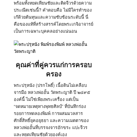
พร้อมทั้งหยดเทียนชัยและติดจีวรด้วยความ
ประณีตเช่นนี้? คำตอบคือ ไม่มีใครทำของ
เก๊ด้วยต้นทุนและความซับซ้อนระดับนี้ นี่
คือของแท้ที่สร้างสรรค์โดยพระเกจิอาจารย์
เป็นการเฉพาะบุคคลอย่างแน่นอน
คุณค่าที่คู่ควรแก่การครอบ
ครอง
พระปรุหนัง (ปรกโพธิ์) เนื้อดินไม่เคลือบ
จารมือ หลวงพ่ออั้น วัดพระญาติ ปี ๒๔๙๕
องค์นี้ ไม่ใช่เพียงพระเครื่อง แต่เป็น
“จดหมายเหตุทางพุทธศิลป์” ที่บันทึกร่อง
รอยการทดลองพิมพ์ การผสมมวลสาร
ศักดิ์สิทธิ์ยุคอยุธยา และความเมตตาของ
หลวงพ่ออั้นที่บรรจงจารอักขระ แปะจีวร
และหยดเทียนชัยด้วยองค์เอง