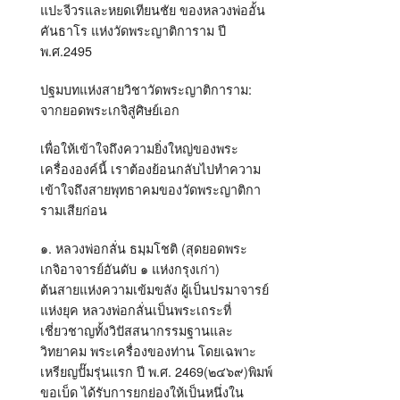
แปะจีวรและหยดเทียนชัย ของหลวงพ่ออั้น
คันธาโร แห่งวัดพระญาติการาม ปี
พ.ศ.2495
ปฐมบทแห่งสายวิชาวัดพระญาติการาม:
จากยอดพระเกจิสู่ศิษย์เอก
เพื่อให้เข้าใจถึงความยิ่งใหญ่ของพระ
เครื่ององค์นี้ เราต้องย้อนกลับไปทำความ
เข้าใจถึงสายพุทธาคมของวัดพระญาติกา
รามเสียก่อน
๑. หลวงพ่อกลั่น ธมฺมโชติ (สุดยอดพระ
เกจิอาจารย์อันดับ ๑ แห่งกรุงเก่า)
ต้นสายแห่งความเข้มขลัง ผู้เป็นปรมาจารย์
แห่งยุค หลวงพ่อกลั่นเป็นพระเถระที่
เชี่ยวชาญทั้งวิปัสสนากรรมฐานและ
วิทยาคม พระเครื่องของท่าน โดยเฉพาะ
เหรียญปั๊มรุ่นแรก ปี พ.ศ. 2469(๒๔๖๙)พิมพ์
ขอเบ็ด ได้รับการยกย่องให้เป็นหนึ่งใน