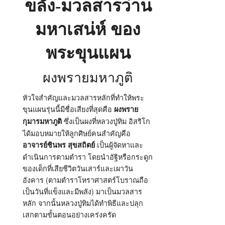
ขลัง-มวลสารว่าน
มหา
เสน่ห์
ของ
พระ
มหาเสน่ห์ ของ
ขุนแผน
พระขุนแผน
ผงพรายมหาภูติ
หัวใจสำคัญและมวลสารหลักที่ทำให้พระ
ขุนแผนรุ่นนี้มีชื่อเสียงที่สุดคือ
ผงพราย
ซึ่งเป็นผงที่หลวงปู่ทิม อิสริโก
กุมารมหาภูติ
ได้มอบหมายให้ลูกศิษย์คนสำคัญคือ
เป็นผู้จัดหาและ
อาจารย์ชินพร สุขสถิตย์
ดำเนินการตามตำรา โดยนำอัฐิหรือกระดูก
ของเด็กที่เสียชีวิตวันเสาร์และเผาวัน
อังคาร (ตามตำราโหราศาสตร์โบราณถือ
เป็นวันที่แข็งและมีพลัง) มาเป็นมวลสาร
หลัก จากนั้นหลวงปู่ทิมได้ทำพิธีและปลุก
เสกตามขั้นตอนอย่างเคร่งครัด