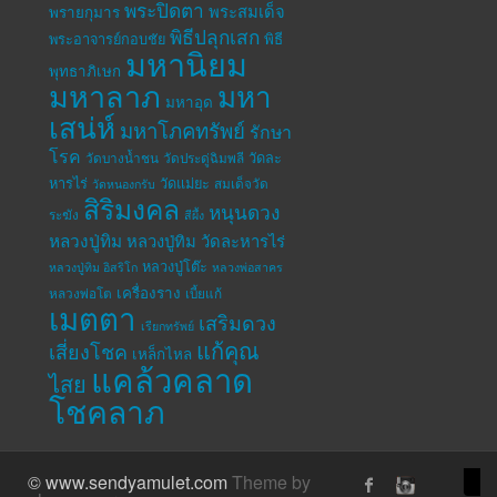
พระปิดตา
พระสมเด็จ
พรายกุมาร
พิธีปลุกเสก
พระอาจารย์กอบชัย
พิธี
มหานิยม
พุทธาภิเษก
มหาลาภ
มหา
มหาอุด
เสน่ห์
มหาโภคทรัพย์
รักษา
โรค
วัดละ
วัดบางน้ำชน
วัดประดู่ฉิมพลี
หารไร่
วัดแม่ยะ
สมเด็จวัด
วัดหนองกรับ
สิริมงคล
หนุนดวง
ระฆัง
สีผึ้ง
หลวงปู่ทิม
หลวงปู่ทิม วัดละหารไร่
หลวงปู่โต๊ะ
หลวงปู่ทิม อิสริโก
หลวงพ่อสาคร
เครื่องราง
หลวงพ่อโต
เบี้ยแก้
เมตตา
เสริมดวง
เรียกทรัพย์
แก้คุณ
เสี่ยงโชค
เหล็กไหล
แคล้วคลาด
ไสย
โชคลาภ
© www.sendyamulet.com
Theme by