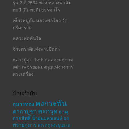
รุ่น 2 ปี 2564 ของ หลวงพ่อฉิม
พะลี (สิมพะลี) ธรรมวโร
เขี้ยวหมูตัน หลวงพ่อไสว วัด
ปรีดาราม
หลวงพ่อทันใจ
จักรพรรดิแห่งพระปิดตา
หลวงปู่ศุข วัดปากคลองมะขาม
เฒ่า เพชรยอดมงกุฎแห่งวงการ
พระเครื่อง
ป้ายกำกับ
คงกระพัน
กุมารทอง
ตะกรุด
คาถาบูชา
ธาตุ
กายสิทธิ์
ผง
น้ำมันมหาเสน่ห์
พรายกุมาร
พระกรุ
พระขุนแผน