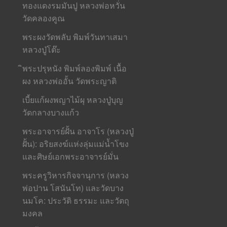
ทองแดงรมมันปู หลวงพ่อหวั่น
วัดคลองคูณ
พระผงวัดพลับ พิมพ์วันทาเสมา
หลวงปู่โต๊ะ
ิพระปรุหนัง พิมพ์ลองพิมพ์ เนื้อ
ผง หลวงพ่ออั้น วัดพระญาติ
เบี้ยแก้ผงพญาไม้ผุ หลวงปู่บุญ
วัดกลางบางแก้ว
พระอาจารย์ฝั้น อาจาโร (หลวงปู่
ฝั้น): อริยสงฆ์แห่งลุ่มแม่น้ำโขง
และศิษย์เอกพระอาจารย์มั่น
พระครูวิหารกิจจานุการ (หลวง
พ่อปาน โสนันโท) และวัดบาง
นมโค: ประวัติ ธรรมะ และวัตถุ
มงคล