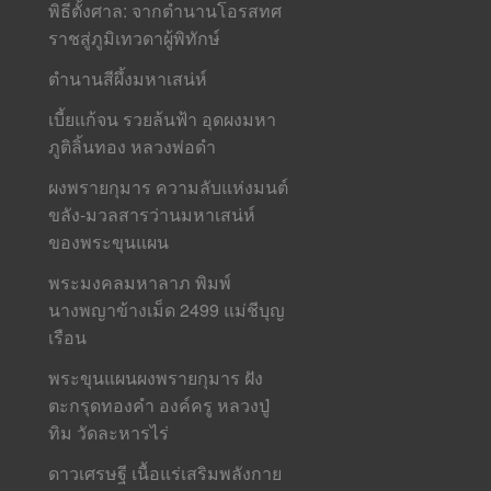
พิธีตั้งศาล: จากตำนานโอรสทศ
ราชสู่ภูมิเทวดาผู้พิทักษ์
ตำนานสีผึ้งมหาเสน่ห์
เบี้ยแก้จน รวยล้นฟ้า อุดผงมหา
ภูติลิ้นทอง หลวงพ่อดำ
ผงพรายกุมาร ความลับแห่งมนต์
ขลัง-มวลสารว่านมหาเสน่ห์
ของพระขุนแผน
พระมงคลมหาลาภ พิมพ์
นางพญาข้างเม็ด 2499 แม่ชีบุญ
เรือน
พระขุนแผนผงพรายกุมาร ฝัง
ตะกรุดทองคำ องค์ครู หลวงปู่
ทิม วัดละหารไร่
ดาวเศรษฐี เนื้อแร่เสริมพลังกาย