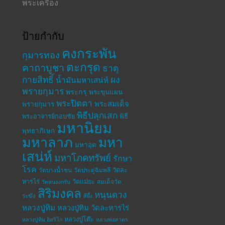
พระเครื่อง
ป้ายกำกับ
คงกระพัน
กุมารทอง
ตะกรุด
คาถาบูชา
ธาตุ
กายสิทธิ์
ผง
น้ำมันมหาเสน่ห์
พรายกุมาร
พระกรุ
พระขุนแผน
พระปิดตา
พระสมเด็จ
พรายกุมาร
พิธีปลุกเสก
พระอาจารย์กอบชัย
พิธี
มหานิยม
พุทธาภิเษก
มหาลาภ
มหา
มหาอุด
เสน่ห์
มหาโภคทรัพย์
รักษา
โรค
วัดละ
วัดบางน้ำชน
วัดประดู่ฉิมพลี
หารไร่
วัดแม่ยะ
สมเด็จวัด
วัดหนองกรับ
สิริมงคล
หนุนดวง
ระฆัง
สีผึ้ง
หลวงปู่ทิม
หลวงปู่ทิม วัดละหารไร่
หลวงปู่โต๊ะ
หลวงปู่ทิม อิสริโก
หลวงพ่อสาคร