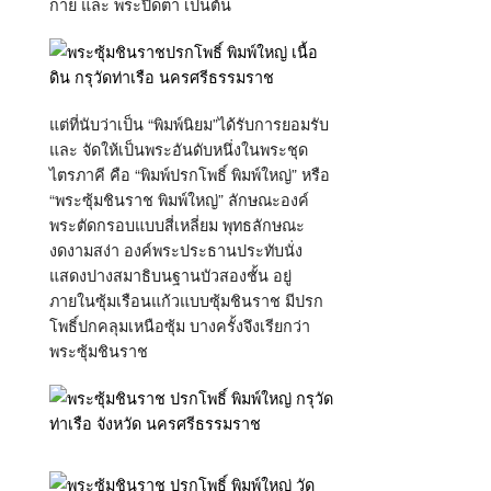
กาย และ พระปิดตา เป็นต้น
แต่ที่นับว่าเป็น “พิมพ์นิยม”ได้รับการยอมรับ
และ จัดให้เป็นพระอันดับหนึ่งในพระชุด
ไตรภาคี คือ “พิมพ์ปรกโพธิ์ พิมพ์ใหญ่” หรือ
“พระซุ้มชินราช พิมพ์ใหญ่” ลักษณะองค์
พระตัดกรอบแบบสี่เหลี่ยม พุทธลักษณะ
งดงามสง่า องค์พระประธานประทับนั่ง
แสดงปางสมาธิบนฐานบัวสองชั้น อยู่
ภายในซุ้มเรือนแก้วแบบซุ้มชินราช มีปรก
โพธิ์ปกคลุมเหนือซุ้ม บางครั้งจึงเรียกว่า
พระซุ้มชินราช