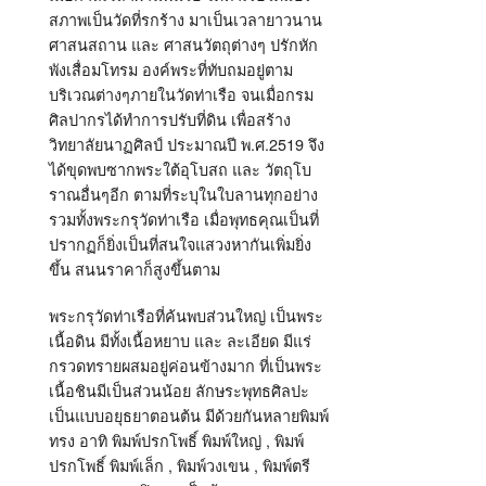
สภาพเป็นวัดที่รกร้าง มาเป็นเวลายาวนาน
ศาสนสถาน และ ศาสนวัตถุต่างๆ ปรักหัก
พังเสื่อมโทรม องค์พระที่ทับถมอยู่ตาม
บริเวณต่างๆภายในวัดท่าเรือ จนเมื่อกรม
ศิลปากรได้ทำการปรับที่ดิน เพื่อสร้าง
วิทยาลัยนาฏศิลป์ ประมาณปี พ.ศ.2519 จึง
ได้ขุดพบซากพระใต้อุโบสถ และ วัตถุโบ
ราณอื่นๆอีก ตามที่ระบุในใบลานทุกอย่าง
รวมทั้งพระกรุวัดท่าเรือ เมื่อพุทธคุณเป็นที่
ปรากฏก็ยิ่งเป็นที่สนใจแสวงหากันเพิ่มยิ่ง
ขึ้น สนนราคาก็สูงขึ้นตาม
พระกรุวัดท่าเรือที่ค้นพบส่วนใหญ่ เป็นพระ
เนื้อดิน มีทั้งเนื้อหยาบ และ ละเอียด มีแร่
กรวดทรายผสมอยู่ค่อนข้างมาก ที่เป็นพระ
เนื้อชินมีเป็นส่วนน้อย ลักษระพุทธศิลปะ
เป็นแบบอยุธยาตอนต้น มีด้วยกันหลายพิมพ์
ทรง อาทิ พิมพ์ปรกโพธิ์ พิมพ์ใหญ่ , พิมพ์
ปรกโพธิ์ พิมพ์เล็ก , พิมพ์วงเขน , พิมพ์ตรี