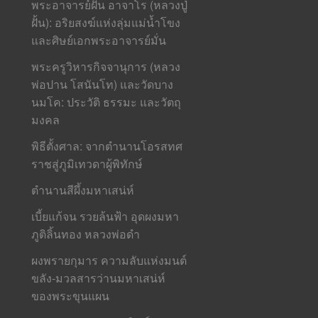
พระอาจารย์ฝั้น อาจาโร (หลวงปู่
ฝั้น): อริยสงฆ์แห่งลุ่มแม่น้ำโขง
และศิษย์เอกพระอาจารย์มั่น
พระครูวิหารกิจจานุการ (หลวง
พ่อปาน โสนันโท) และวัดบาง
นมโค: ประวัติ ธรรมะ และวัตถุ
มงคล
พิธีตั้งศาล: จากตำนานโอรสทศ
ราชสู่ภูมิเทวดาผู้พิทักษ์
ตำนานสีผึ้งมหาเสน่ห์
เบี้ยแก้จน รวยล้นฟ้า อุดผงมหา
ภูติลิ้นทอง หลวงพ่อดำ
ผงพรายกุมาร ความลับแห่งมนต์
ขลัง-มวลสารว่านมหาเสน่ห์
ของพระขุนแผน