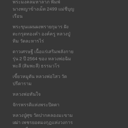
พระมงคลมหาลาภ พิมพ์
นางพญาข้างเม็ด 2499 แม่ชีบุญ
เรือน
พระขุนแผนผงพรายกุมาร ฝัง
ตะกรุดทองคำ องค์ครู หลวงปู่
ทิม วัดละหารไร่
ดาวเศรษฐี เนื้อแร่เสริมพลังกาย
รุ่น 2 ปี 2564 ของ หลวงพ่อฉิม
พะลี (สิมพะลี) ธรรมวโร
เขี้ยวหมูตัน หลวงพ่อไสว วัด
ปรีดาราม
หลวงพ่อทันใจ
จักรพรรดิแห่งพระปิดตา
หลวงปู่ศุข วัดปากคลองมะขาม
เฒ่า เพชรยอดมงกุฎแห่งวงการ