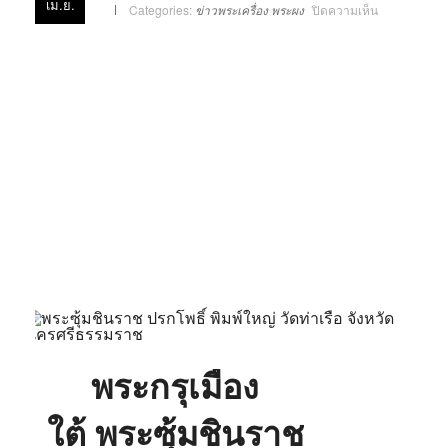
เม.ย.
บน
Categories:
ข่าวพระเครื่อง
พระผง
ปิดความเห็น
พระ
กรุ
วัด
ท่าเรือ
หรือ
พระ
ซุ้ม
ชิน
ราช
ปรก
โพธิ์
พระกรุเมือง
ใต้ พระซุ้มชินราช