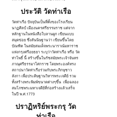
ประวัติ วัดท่าเรือ
วัดท่าเรือ ปัจจุบันเป็นที่ตั้งของโรงเรียน
นาฏศิลป์ เมืองนครศรีธรรมราช แต่จาก
หลักฐานในหนังสือใบลานผูก เขียนแบบ
สมุดข่อย ซึ่งสันนิษฐานว่า เขียนขึ้นโดย
บัณฑิต ในสมัยสมเด็จพระนาราณ์มหาราช
แห่งกรุงศรีอยธยา ระบุว่าวัดท่าเรือ หรือ วัด
ท่าโพธิ์ นี้ สร้างขึ้นในรัชสมัยพระเจ้าจันทร
ภาณุศรีธรรมาโศกราช โดยพระองค์ทรง
สถาปนาวัดท่าเรือร่วมกับพระภิกษุชาว
ลังกา เพื่อประดิษฐานวิหารพระเจดีย์ รวม
ทั้งสร้างพระพิมพ์ขนาดต่างๆขึ้น เพื่อฉลอง
สมโภชพระมหาเจดีย์ที่ก่อสร้างแล้วเสร็จ
ในปี พ.ศ.1773
ปราฏิหริย์พระกรุ วัด
ท่าเรือ