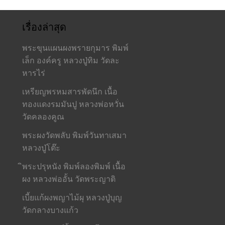
เรื่องล่าสุด
พระขุนแผนผงพรายกุมาร พิมพ์
เล็ก องค์ครู หลวงปู่ทิม วัดละ
หารไร่
เหรียญพรหมสารพัดนึก เนื้อ
ทองแดงรมมันปู หลวงพ่อหวั่น
วัดคลองคูณ
พระผงวัดพลับ พิมพ์วันทาเสมา
หลวงปู่โต๊ะ
ิพระปรุหนัง พิมพ์ลองพิมพ์ เนื้อ
ผง หลวงพ่ออั้น วัดพระญาติ
เบี้ยแก้ผงพญาไม้ผุ หลวงปู่บุญ
วัดกลางบางแก้ว