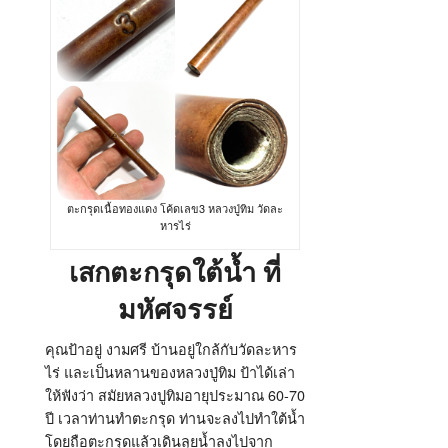
ตะกรุดเนื้อทองแดง โค้ดเลข3 หลวงปู่ทิม วัดละ
หารไร่
เสกตะกรุดใต้น้ำ ที่
มหัศจรรย์
คุณป้าอยู่ งามศรี บ้านอยู่ใกล้กับวัดละหาร
ไร่ และเป็นหลานของหลวงปู่ทิม ป้าได้เล่า
ให้ฟังว่า สมัยหลวงปูทิมอายุประมาณ 60-70
ปี เวลาท่านทำตะกรุด ท่านจะลงไปทำใต้น้ำ
โดยถือตะกรุดแล้วเดินลุยน้ำลงไปจาก