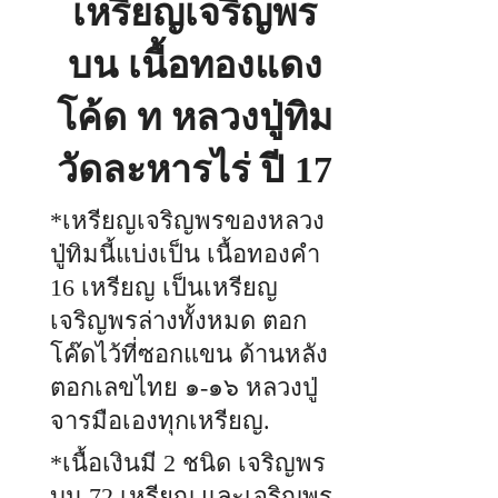
เหรียญเจริญพร
ปู่
ทิม
วัด
ละ
บน เนื้อทองแดง
หาร
ไร่
โค้ด ท หลวงปู่ทิม
วัดละหารไร่ ปี 17
*เหรียญเจริญพรของหลวง
ปู่ทิมนี้แบ่งเป็น เนื้อทองคำ
16 เหรียญ เป็นเหรียญ
เจริญพรล่างทั้งหมด ตอก
โค๊ดไว้ที่ซอกแขน ด้านหลัง
ตอกเลขไทย ๑-๑๖ หลวงปู่
จารมือเองทุกเหรียญ.
*เนื้อเงินมี 2 ชนิด เจริญพร
บน 72 เหรียญ และเจริญพร