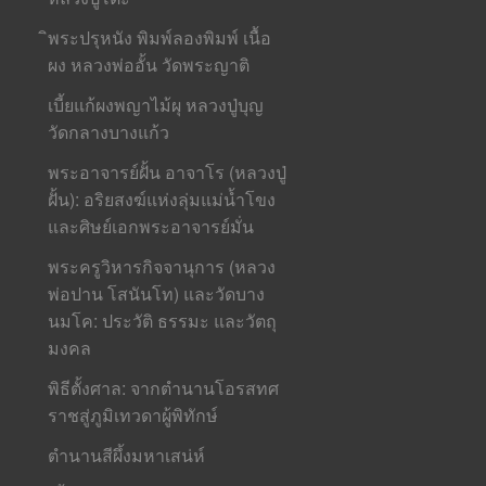
ิพระปรุหนัง พิมพ์ลองพิมพ์ เนื้อ
ผง หลวงพ่ออั้น วัดพระญาติ
เบี้ยแก้ผงพญาไม้ผุ หลวงปู่บุญ
วัดกลางบางแก้ว
พระอาจารย์ฝั้น อาจาโร (หลวงปู่
ฝั้น): อริยสงฆ์แห่งลุ่มแม่น้ำโขง
และศิษย์เอกพระอาจารย์มั่น
พระครูวิหารกิจจานุการ (หลวง
พ่อปาน โสนันโท) และวัดบาง
นมโค: ประวัติ ธรรมะ และวัตถุ
มงคล
พิธีตั้งศาล: จากตำนานโอรสทศ
ราชสู่ภูมิเทวดาผู้พิทักษ์
ตำนานสีผึ้งมหาเสน่ห์