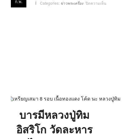
ก.พ.
บน
Categories:
ข่าวพระเครื่อง
ปิดความเห็น
บารมี
หลวง
ปู่
ทิม
อิส
ริโก
วัด
ละ
หาร
ไร่
จ.ระยอง
บารมีหลวงปู่ทิม
อิสริโก วัดละหาร