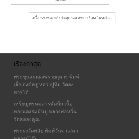
เครื่องรางของขลัง วัตถุมงคล อาจารย์เฮง ไพรยวัล »
เรื่องล่าสุด
พระขุนแผนผงพรายกุมาร พิมพ์
เล็ก องค์ครู หลวงปู่ทิม วัดละ
หารไร่
เหรียญพรหมสารพัดนึก เนื้อ
ทองแดงรมมันปู หลวงพ่อหวั่น
วัดคลองคูณ
พระผงวัดพลับ พิมพ์วันทาเสมา
หลวงปู่โต๊ะ