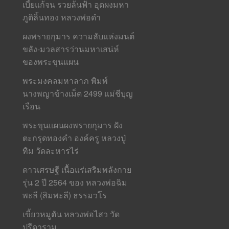
เบี้ยแก้จน รวยล้นฟ้า อุดผงมหา
ภูติลิ้นทอง หลวงพ่อดำ
ผงพรายกุมาร ความลับแห่งมนต์
ขลัง-มวลสารว่านมหาเสน่ห์
ของพระขุนแผน
พระมงคลมหาลาภ พิมพ์
นางพญาข้างเม็ด 2499 แม่ชีบุญ
เรือน
พระขุนแผนผงพรายกุมาร ฝัง
ตะกรุดทองคำ องค์ครู หลวงปู่
ทิม วัดละหารไร่
ดาวเศรษฐี เนื้อแร่เสริมพลังกาย
รุ่น 2 ปี 2564 ของ หลวงพ่อฉิม
พะลี (สิมพะลี) ธรรมวโร
เขี้ยวหมูตัน หลวงพ่อไสว วัด
ปรีดาราม