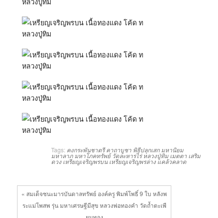
Tags:
คงกระพันชาตรี
คาถาบูชา
พิธีปลุกเสก
มหานิยม
มหาลาภ
มหาโภคทรัพย์
วัดละหารไร่
หลวงปู่ทิม
เมตตา
เสริม
ดวง
เหรียญเจริญพรบน
เหรียญเจริญพรล่าง
แคล้วคลาด
« สมเด็จชนะมารบันดาลทรัพย์ องค์ครู พิมพ์โพธิ์ 9 ใบ หลังพ
ระแม่โพสพ รุ่น มหาเศรษฐีมีสุข หลวงพ่อทองคำ วัดถ้ำตะเพี
ยนทอง