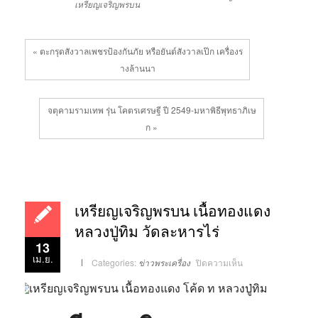
เหรียญเจริญพรบน
« ตะกรุดสังวาลเพชรป้องกันภัย หรือยันต์สังวาลเป๊ก เครื่องร
างล้านนา
จตุคามรามเทพ รุ่น โคตรเศรษฐี ปี 2549-มหาพิธีพุทธาภิเษ
ก »
เหรียญเจริญพรบน เนื้อทองแดง
หลวงปู่ทิม วัดละหารไร่
13
เม.ย.
บน
Categories:
ข่าวพระเครื่อง
ปิดความเห็น
เหรียญ
เจริญพร
บน
เนื้อ
ทองแดง
หลวง