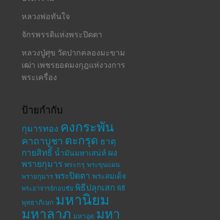
หลวงพ่อทันใจ
จักรพรรดิแห่งพระปิดตา
หลวงปู่ศุข วัดปากคลองมะขาม
เฒ่า เพชรยอดมงกุฎแห่งวงการ
พระเครื่อง
ป้ายกำกับ
คงกระพัน
กุมารทอง
ตะกรุด
คาถาบูชา
ธาตุ
กายสิทธิ์
ผง
น้ำมันมหาเสน่ห์
พรายกุมาร
พระกรุ
พระขุนแผน
พระปิดตา
พระสมเด็จ
พรายกุมาร
พิธีปลุกเสก
พระอาจารย์กอบชัย
พิธี
มหานิยม
พุทธาภิเษก
มหาลาภ
มหา
มหาอุด