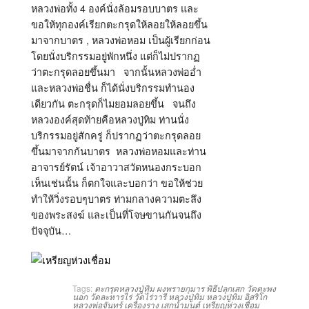
หลวงพ่อทั้ง 4 องค์นั่งล้อมรอบบาตร และ
ขอให้ทุกองค์เรียกตะกรุดให้ลอยให้ลอยขึ้น
มาจากบาตร , หลวงพ่อหอม เป็นผู้เรียกก่อน
โดยนั่งบริกรรมอยู่พักหนึ่ง แต่ก็ไม่ปรากฏ
ว่าตะกรุดลอยขึ้นมา จากนั้นหลวงพ่ออ่ำ
และหลวงพ่อชื่น ก็ได้นั่งบริกรรมทำนอง
เดียวกัน ตะกรุดก็ไมยอมลอยขึ้น จนถึง
หลวงองค์สุดท้ายคือหลวงปู่ทิม ท่านนั่ง
บริกรรมอยู่สักครู่ ก็ปรากฏว่าตะกรุดลอย
ขึ้นมาจากก้นบาตร หลวงพ่อหอมและท่าน
อาจารย์รัตน์ เจ้าอาวาสวัดหนองกระบอก
เห็นเช่นนั้น ก็ตกใจและบอกว่า ขอให้ช่วย
ทำให้วิ่งรอบๆบาตร ท่ามกลางความตะลึง
ของพระสงฆ์ และเป็นที่โจษขานกันจนถึง
ปัจจุบัน…
Tags:
ตะกรุดหลวงปู่ทิม
ผงพรายกุมาร
พิธีปลุกเสก
วัดตะพง
นอก
วัดละหารไร่
วัดไร่วารี
หลวงปู่ทิม
หลวงปู่ทิม อิสริโก
หลวงพ่อจันทร์
เครื่องราง
เสกน้ำมนต์
เหรียญห่วงเชื่อม