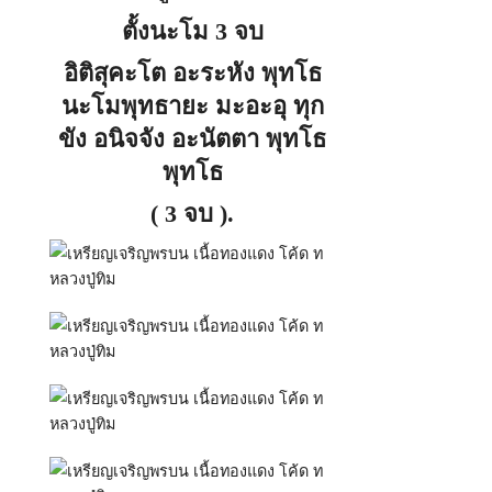
ตั้งนะโม 3 จบ
อิติสุคะโต อะระหัง พุทโธ
นะโมพุทธายะ มะอะอุ ทุก
ขัง อนิจจัง อะนัตตา พุทโธ
พุทโธ
( 3 จบ ).