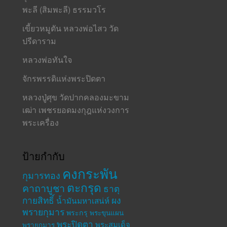
พะลี (สิมพะลี) ธรรมวโร
เขี้ยวหมูตัน หลวงพ่อไสว วัด
ปรีดาราม
หลวงพ่อทันใจ
จักรพรรดิแห่งพระปิดตา
หลวงปู่ศุข วัดปากคลองมะขาม
เฒ่า เพชรยอดมงกุฎแห่งวงการ
พระเครื่อง
ป้ายกำกับ
คงกระพัน
กุมารทอง
ตะกรุด
คาถาบูชา
ธาตุ
กายสิทธิ์
ผง
น้ำมันมหาเสน่ห์
พรายกุมาร
พระกรุ
พระขุนแผน
พระปิดตา
พระสมเด็จ
พรายกุมาร