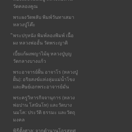
วัดคลองคูณ
พระผงวัดพลับ พิมพ์วันทาเสมา
หลวงปู่โต๊ะ
ิพระปรุหนัง พิมพ์ลองพิมพ์ เนื้อ
ผง หลวงพ่ออั้น วัดพระญาติ
เบี้ยแก้ผงพญาไม้ผุ หลวงปู่บุญ
วัดกลางบางแก้ว
พระอาจารย์ฝั้น อาจาโร (หลวงปู่
ฝั้น): อริยสงฆ์แห่งลุ่มแม่น้ำโขง
และศิษย์เอกพระอาจารย์มั่น
พระครูวิหารกิจจานุการ (หลวง
พ่อปาน โสนันโท) และวัดบาง
นมโค: ประวัติ ธรรมะ และวัตถุ
มงคล
พิธีตั้งศาล: จากตำนานโอรสทศ