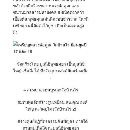
ขลังด้วยติดจีวรของ หลวงพ่อคูณ และ
ชนวนมวลสารมหามงคล 8 ชนิดดังกล่าว
เบื้องต้น พุทธคุณเด่นดีครอบจักรวาล ใครมี
เหรียญรุ่นนี้ติดตัวไว้บูชา ถึอเป็นมงคลสูง
ยิ่ง.
จัดสร้างโดย มูลนิธิพุทธคยา เป็นมูลนิธิ
ใหญ่ เชื่อถือได้ ซึ่งวัตถุประสงค์จัดสร้างเพื่อ
:
– สมทบกองทุนบูรณะวัดบ้านไร่
– สมทบทุนจัดสร้างรูปเหมือน ลพ.คูณ องค์
ใหญ่ ณ วัดบุไผ่ (วัดบ้านไร่ 2)
– สร้างศูนย์ปฏิบัตรธรรมชินบัญชร ภายใต้
ฐานสมเด็จโต ณ มูลนิธิพุทธคยา