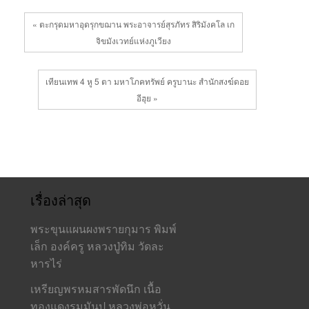
« ตะกรุดมหาอุดรุกขฌาน พระอาจารย์สุรภัทร สิริมังคโล เก
จิขมังเวทย์แห่งภูเวียง
เทียนเทพ 4 หู 5 ตา มหาโภคทรัพย์ ครูบานะ สำนักสงฆ์ดอย
อีฮุย »
เรื่องล่าสุด
พระขุนแผนผงพรายกุมาร พิมพ์
เล็ก องค์ครู หลวงปู่ทิม วัดละ
หารไร่
เหรียญพรหมสารพัดนึก เนื้อ
ทองแดงรมมันปู หลวงพ่อหวั่น