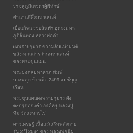
ราชสู่ภูมิเทวดาผู้พิทักษ์
ตำนานสีผึ้งมหาเสน่ห์
เบี้ยแก้จน รวยล้นฟ้า อุดผงมหา
ภูติลิ้นทอง หลวงพ่อดำ
ผงพรายกุมาร ความลับแห่งมนต์
ขลัง-มวลสารว่านมหาเสน่ห์
ของพระขุนแผน
พระมงคลมหาลาภ พิมพ์
นางพญาข้างเม็ด 2499 แม่ชีบุญ
เรือน
พระขุนแผนผงพรายกุมาร ฝัง
ตะกรุดทองคำ องค์ครู หลวงปู่
ทิม วัดละหารไร่
ดาวเศรษฐี เนื้อแร่เสริมพลังกาย
รุ่น 2 ปี 2564 ของ หลวงพ่อฉิม