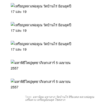
Tags:
มหานิยม
มหาลาภ
วัดบ้านไร่
สิริมงคล
หลวงพ่อคูณ
เสริมดวง
เหรียญย้อนยุค
โชคลาภ