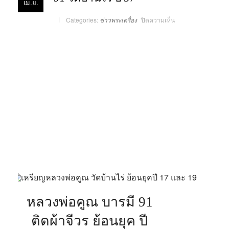
เม.ย.
บน
Categories:
ข่าวพระเครื่อง
ปิดความเห็น
เหรียญ
ย้อน
ยุค
ติด
จีวร
รุ่น
พระ
เทพวิทยา
คม(หลวง
พ่อ
คูณ)
บารมี
91
วัด
บ้านไร่
ปี
57
หลวงพ่อคูณ บารมี 91
ติดผ้าจีวร ย้อนยุค ปี