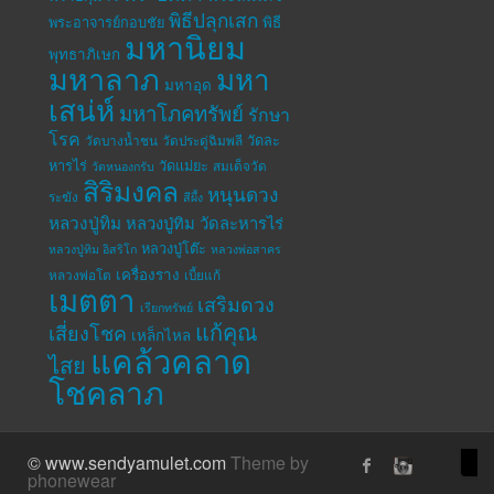
พิธีปลุกเสก
พระอาจารย์กอบชัย
พิธี
มหานิยม
พุทธาภิเษก
มหาลาภ
มหา
มหาอุด
เสน่ห์
มหาโภคทรัพย์
รักษา
โรค
วัดละ
วัดบางน้ำชน
วัดประดู่ฉิมพลี
หารไร่
วัดแม่ยะ
สมเด็จวัด
วัดหนองกรับ
สิริมงคล
หนุนดวง
ระฆัง
สีผึ้ง
หลวงปู่ทิม
หลวงปู่ทิม วัดละหารไร่
หลวงปู่โต๊ะ
หลวงปู่ทิม อิสริโก
หลวงพ่อสาคร
เครื่องราง
หลวงพ่อโต
เบี้ยแก้
เมตตา
เสริมดวง
เรียกทรัพย์
แก้คุณ
เสี่ยงโชค
เหล็กไหล
แคล้วคลาด
ไสย
โชคลาภ
© www.sendyamulet.com
Theme by
phonewear