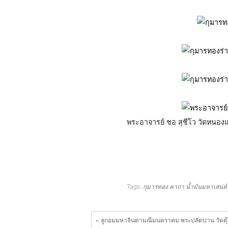
พระอาจารย์ ชอ สุชีโว วัดหนอง
Tags:
กุมารทอง
คาถา
น้ำมันมหาเสน่ห์
« ลูกอมมหาจินดามณีมนตราคม พระปลัดปาน วัดตุ