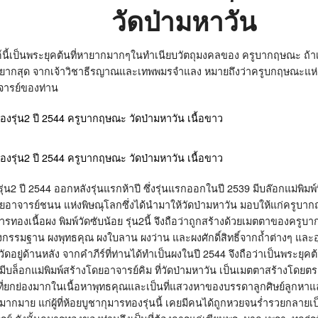
วัดป่ามหาวัน
ี้เป็นพระยุคต้นที่หายากมากๆในทำเนียบวัตถุมงคลของ ครูบากฤษณะ ถ้าเ
ยากสุด จากเจ้าวิชาธีรญาณและเทพพมรจำแลง หมายถึงว่าครูบกฤษณะแห่งวัด
าจารย์ของท่าน
 รุ่น2 ปี 2544 ออกหลังรุ่นแรกห้าปี ซึ่งรุ่นแรกออกในปี 2539 มีบล๊อกแม่พิม
างด้วยอาจารย์ชนน แห่งพิษณุโลกซึ่งได้นำมาให้วัดป่ามหาวัน มอบให้แก่ครู
มารทองเนื้อผง พิมพ์วัดซับน้อย รุ่น2นี้ จึงถือว่าถูกสร้างด้วยเมตตาของครู
งกรรมฐาน ผงพุทธคุณ ผงใบลาน ผงว่าน และผงศักดิ์สิทธิ์จากถ้ำต่างๆ และ
อยู่ด้านหลัง จากคำภีร์ที่ท่านได้ทำเป็นผงในปี 2544 จึงถือว่าเป็นพระยุคต
ี้ ที่มีบล็อกแม่พิมพ์สร้างโดยอาจารย์คิม ที่วัดป่ามหาวัน เป็นเมตตาสร้างโด
ี่ยกย่องมากในเนื้อหาพุทธคุณและเป็นที่แสวงหาของบรรดาลูกศิษย์ลูกหาแล
กมาย แก่ผู้ที่ห้อยบูชากุมารทองรุ่นนี้ เคยมีคนได้ถูกหวยจนร่ำรวยกลายเป