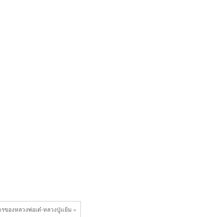
ตรของหลวงพ่อเต๋-หลวงปู่แย้ม »