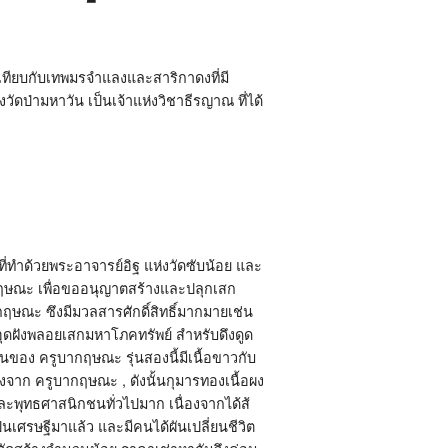
ทียบกับเทพมรจำแลงและสาริกาดงที่มี
ป่ามหาวัน เป็นเจ้าแห่งวิชาธีรญาณ ที่ได้
พ์ที่ทำด้วยพระอาจารย์อิฐ แห่งวัดซับน้อย และ
บากฤษณะ เพื่อขออนุญาตสร้างและปลุกเสก
บากฤษณะ ซึงมีมวลสารศักดิ์สิทธิ์มากมายเช่น
อุดฝังพลอยเสกมหาโภคทรัพย์ สำหรับดึงดูด
้นของ ครูบากฤษณะ รุ่นสองนี้มีเนื้อขาวกับ
ยตรงจาก ครูบากฤษณะ , ดังนั้นกุมารทองเนื้อผง
ะพุทธศาสนิกชนทั่วไปมาก เนื่องจากได้ส้
็นเศรษฐีมาแล้ว และมีคนได้ผันเปลี่ยนชีวิต