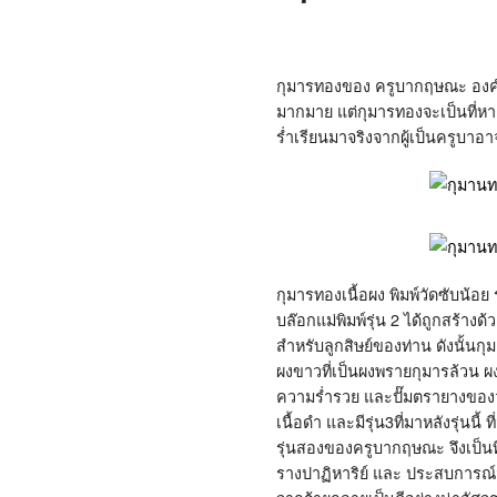
กุมารทองของ ครูบากฤษณะ องค์น
มากมาย แต่กุมารทองจะเป็นที่หา
ร่ำเรียนมาจริงจากผู้เป็นครูบาอ
กุมารทองเนื้อผง พิมพ์วัดซับน้อย
บล๊อก
แม่พิมพ์รุ่น 2 ได้ถูกสร้
สำหรับลูกสิษย์ของท่าน ดังนั้นกุ
ผงขาวที่เป็นผงพรายกุมารล้วน ผ
ความร่ำรวย และปั๊มตรายางของวัด
เนื้อดำ และมีรุ่น3ที่มาหลังรุ่นน
รุ่นสองของครูบากฤษณะ จึงเป็นท
รางปาฏิหาริย์ และ ประสบการณ์มา