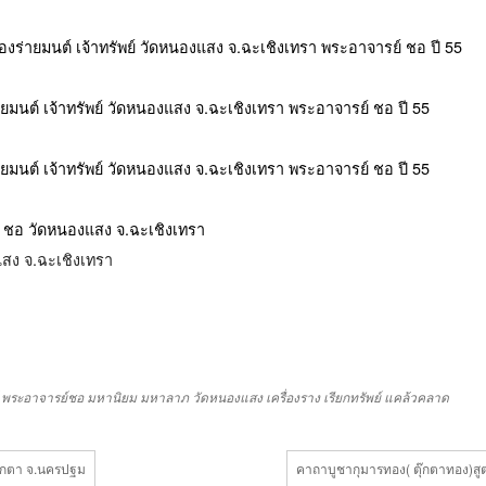
แสง จ.ฉะเชิงเทรา
พระอาจารย์ชอ
มหานิยม
มหาลาภ
วัดหนองแสง
เครื่องราง
เรียกทรัพย์
แคล้วคลาด
๊กตา จ.นครปฐม
คาถาบูชากุมารทอง( ตุ๊กตาทอง)สู