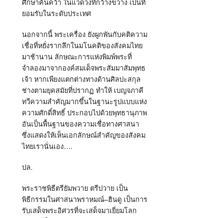
ศึกษาค้นคว้า ในแวดวงที่กว้างขวาง เป็นที่
ยอมรับในระดับประเทศ
นอกจากนี้ พระเครื่อง ยังผูกพันกับคติความ
เชื่อที่หยั่งรากลึกในมโนคติของสังคมไทย
มาช้านาน ลักษณะการแห่งพิมพ์พระที่
จำลองมาจากองค์สมเด็จพระสัมมาสัมพุทธ
เจ้า หากเพียงแตกต่างทางด้านศิลปะสกุล
ช่างตามยุคสมัยที่ปรากฏ ทำให้ เบญจภาคี
ทวีความสำคัญมากขึ้นในฐานะรูปแบบแห่ง
ความศักดิ์สิทธิ์ ประกอบไปด้วยพุทธานุภาพ
อันเป็นพื้นฐานของความเชื่อทางศาสนา
ซึ่งแสดงให้เห็นเอกลักษณ์สำคัญของสังคม
ไทยเรานั่นเอง….
ปล.
พระราชพิธีตรียัมพวาย ตรีปวาย เป็น
พิธีกรรมในศาสนาพราหมณ์
–
ฮินดู เป็นการ
รับเสด็จพระอิศวรที่จะเสด็จมาเยี่ยมโลก