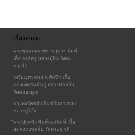
เรื่องล่าสุด
พระขุนแผนผงพรายกุมาร พิมพ์
เล็ก องค์ครู หลวงปู่ทิม วัดละ
หารไร่
เหรียญพรหมสารพัดนึก เนื้อ
ทองแดงรมมันปู หลวงพ่อหวั่น
วัดคลองคูณ
พระผงวัดพลับ พิมพ์วันทาเสมา
หลวงปู่โต๊ะ
ิพระปรุหนัง พิมพ์ลองพิมพ์ เนื้อ
ผง หลวงพ่ออั้น วัดพระญาติ