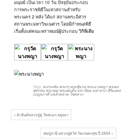
มนุษย์ เป็นเวลา
10
วัน ปัจจุบันประกอบ
การพระราชพิธีในเทวสถานสำหรับ
พระนคร
2
หลัง ได้แก่ สถานพระอิศวร
สถานพระมหาวิฆเนศวร โดยมีกำหนดพิธี
เริ่มตั้งแต่คณะพราหมณ์ผู้ประกอบ
วิกิพีเดีย
Tags:
คงกระพัน
พระกรุ
พระซุ้มกอ
พระนางพญา
พระผง
สุพรรณ
พระรอด
พระสมเด็จ
มหานิยม
มหาลาภ
สิริมงคล
เบญจภาคี
แคล้วคลาด
โชคลาภ
« ผ้ายันต์หลวงปู่ดู่ วัดสะแก อยุธยา
พ่อปู่ฤาษี หลวงปู่ศวัส วัดเกษตรสุข ปี 2554 »