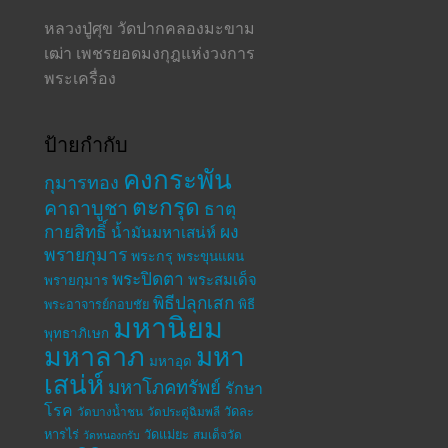
หลวงปู่ศุข วัดปากคลองมะขาม
เฒ่า เพชรยอดมงกุฎแห่งวงการ
พระเครื่อง
ป้ายกำกับ
คงกระพัน
กุมารทอง
ตะกรุด
คาถาบูชา
ธาตุ
กายสิทธิ์
ผง
น้ำมันมหาเสน่ห์
พรายกุมาร
พระกรุ
พระขุนแผน
พระปิดตา
พระสมเด็จ
พรายกุมาร
พิธีปลุกเสก
พระอาจารย์กอบชัย
พิธี
มหานิยม
พุทธาภิเษก
มหาลาภ
มหา
มหาอุด
เสน่ห์
มหาโภคทรัพย์
รักษา
โรค
วัดละ
วัดบางน้ำชน
วัดประดู่ฉิมพลี
หารไร่
วัดแม่ยะ
สมเด็จวัด
วัดหนองกรับ