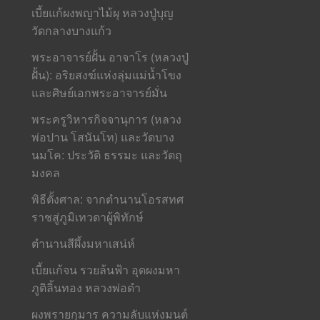
เบี้ยแก้ผงพญาไม้ผุ หลวงปู่บุญ
วัดกลางบางแก้ว
พระอาจารย์ฝั้น อาจาโร (หลวงปู่
ฝั้น): อริยสงฆ์แห่งลุ่มแม่น้ำโขง
และศิษย์เอกพระอาจารย์มั่น
พระครูวิหารกิจจานุการ (หลวง
พ่อปาน โสนันโท) และวัดบาง
นมโค: ประวัติ ธรรมะ และวัตถุ
มงคล
พิธีตั้งศาล: จากตำนานโอรสทศ
ราชสู่ภูมิเทวดาผู้พิทักษ์
ตำนานสีผึ้งมหาเสน่ห์
เบี้ยแก้จน รวยล้นฟ้า อุดผงมหา
ภูติลิ้นทอง หลวงพ่อดำ
ผงพรายกุมาร ความลับแห่งมนต์