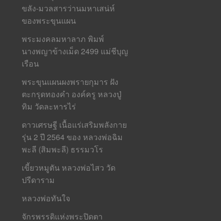
ขลัง-มวลสารว่านมหาเสน่ห์
ของพระขุนแผน
พระมงคลมหาลาภ พิมพ์
นางพญาข้างเม็ด 2499 แม่ชีบุญ
เรือน
พระขุนแผนผงพรายกุมาร ฝัง
ตะกรุดทองคำ องค์ครู หลวงปู่
ทิม วัดละหารไร่
ดาวเศรษฐี เนื้อแร่เสริมพลังกาย
รุ่น 2 ปี 2564 ของ หลวงพ่อฉิม
พะลี (สิมพะลี) ธรรมวโร
เขี้ยวหมูตัน หลวงพ่อไสว วัด
ปรีดาราม
หลวงพ่อทันใจ
จักรพรรดิแห่งพระปิดตา