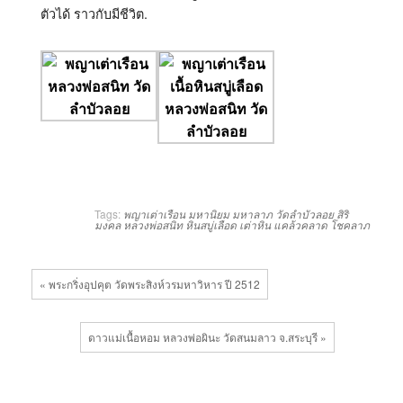
ตัวได้ ราวกับมีชีวิต.
Tags:
พญาเต่าเรือน
มหานิยม
มหาลาภ
วัดลำบัวลอย
สิริ
มงคล
หลวงพ่อสนิท
หินสบู่เลือด
เต่าหิน
แคล้วคลาด
โชคลาภ
« พระกริ่งอุปคุต วัดพระสิงห์วรมหาวิหาร ปี 2512
ดาวแม่เนื้อหอม หลวงพ่อผินะ วัดสนมลาว จ.สระบุรี »