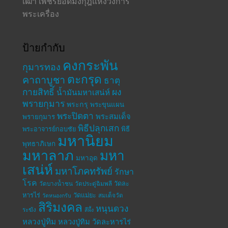
เฒ่า เพชรยอดมงกุฎแห่งวงการ
พระเครื่อง
ป้ายกำกับ
คงกระพัน
กุมารทอง
ตะกรุด
คาถาบูชา
ธาตุ
กายสิทธิ์
ผง
น้ำมันมหาเสน่ห์
พรายกุมาร
พระกรุ
พระขุนแผน
พระปิดตา
พระสมเด็จ
พรายกุมาร
พิธีปลุกเสก
พระอาจารย์กอบชัย
พิธี
มหานิยม
พุทธาภิเษก
มหาลาภ
มหา
มหาอุด
เสน่ห์
มหาโภคทรัพย์
รักษา
โรค
วัดละ
วัดบางน้ำชน
วัดประดู่ฉิมพลี
หารไร่
วัดแม่ยะ
สมเด็จวัด
วัดหนองกรับ
สิริมงคล
หนุนดวง
ระฆัง
สีผึ้ง
หลวงปู่ทิม
หลวงปู่ทิม วัดละหารไร่