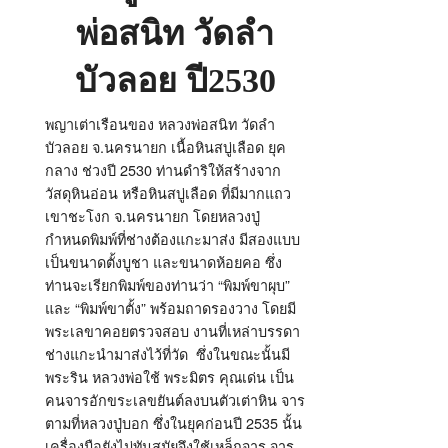
พ่อสนิท วัดลำ
บัวลอย ปี2530
พญาเต่าเรือนของ หลวงพ่อสนิท วัดลำ
บัวลอย จ.นครนายก เนื้อหินสบู่เลือด ยุค
กลาง ช่วงปี 2530 ท่านดำริให้สร้างจาก
วัสดุหินอ่อน หรือหินสบู่เลือด ที่มีมากแถว
เขาชะโงก จ.นครนายก โดยหลวงปู่
กำหนดพิมพ์ที่ช่างต้องแกะมาส่ง มีสองแบบ
เป็นขนาดตั้งบูชา และขนาดห้อยคอ ซึ่ง
ท่านจะเรียกพิมพ์ของท่านว่า “พิมพ์ขาผุบ”
และ “พิมพ์ขาตั้ง” พร้อมถาดรองวาง โดยมี
พระเลขาคอยตรวจสอบ งานที่เหล่าบรรดา
ช่างแกะนำมาส่งไว้ที่วัด ซึ่งในขณะนั้นมี
พระริน หลวงพ่อใช้ พระมิตร คุณเด่น เป็น
คนจารอักขระเลขยันต์ลงบนตัวเต่าหิน จาร
ตามที่หลวงปู่บอก ซึ่งในยุคก่อนปี 2535 นั้น
เครื่องมือยังไม่ทันสมัยจึงใช้เหล็กจาร จาร