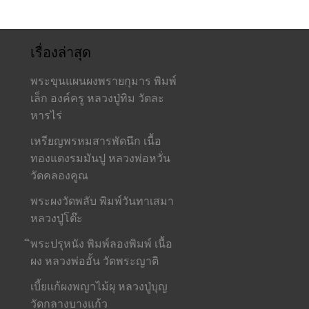
เรื่องล่าสุด
พระขุนแผนผงพรายกุมาร พิมพ์
เล็ก องค์ครู หลวงปู่ทิม วัดละ
หารไร่
เหรียญพรหมสารพัดนึก เนื้อ
ทองแดงรมมันปู หลวงพ่อหวั่น
วัดคลองคูณ
พระผงวัดพลับ พิมพ์วันทาเสมา
หลวงปู่โต๊ะ
ิพระปรุหนัง พิมพ์ลองพิมพ์ เนื้อ
ผง หลวงพ่ออั้น วัดพระญาติ
เบี้ยแก้ผงพญาไม้ผุ หลวงปู่บุญ
วัดกลางบางแก้ว