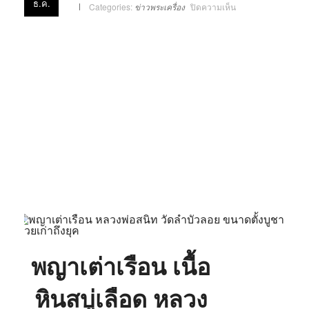
ธ.ค.
บน
Categories:
ข่าวพระเครื่อง
ปิดความเห็น
พญา
เต่า
เรือน
เนื้อ
หินสบู่
เลือด
หลวง
พ่อ
สนิท
วัด
ลำ
บัวลอย
ปี
2530
พญาเต่าเรือน เนื้อ
หินสบู่เลือด หลวง