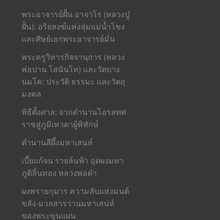
พระอาจารย์ฝั้น อาจาโร (หลวงปู่
ฝั้น): อริยสงฆ์แห่งลุ่มแม่น้ำโขง
และศิษย์เอกพระอาจารย์มั่น
พระครูวิหารกิจจานุการ (หลวง
พ่อปาน โสนันโท) และวัดบาง
นมโค: ประวัติ ธรรมะ และวัตถุ
มงคล
พิธีตั้งศาล: จากตำนานโอรสทศ
ราชสู่ภูมิเทวดาผู้พิทักษ์
ตำนานสีผึ้งมหาเสน่ห์
เบี้ยแก้จน รวยล้นฟ้า อุดผงมหา
ภูติลิ้นทอง หลวงพ่อดำ
ผงพรายกุมาร ความลับแห่งมนต์
ขลัง-มวลสารว่านมหาเสน่ห์
ของพระขุนแผน