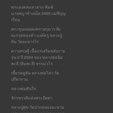
พระมงคลมหาลาภ พิมพ์
นางพญาข้างเม็ด 2499 แม่ชีบุญ
เรือน
พระขุนแผนผงพรายกุมาร ฝัง
ตะกรุดทองคำ องค์ครู หลวงปู่
ทิม วัดละหารไร่
ดาวเศรษฐี เนื้อแร่เสริมพลังกาย
รุ่น 2 ปี 2564 ของ หลวงพ่อฉิม
พะลี (สิมพะลี) ธรรมวโร
เขี้ยวหมูตัน หลวงพ่อไสว วัด
ปรีดาราม
หลวงพ่อทันใจ
จักรพรรดิแห่งพระปิดตา
หลวงปู่ศุข วัดปากคลองมะขาม