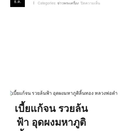
ธ.ค.
บน
Categories:
ข่าวพระเครื่อง
ปิดความเห็น
เบี้ย
แก้
จน
รวย
ล้น
ฟ้า
อุด
ผง
มหา
ภูติ
ลิ้น
ทอง
หลวง
พ่อ
ดำ
เบี้ยแก้จน รวยล้น
ฟ้า อุดผงมหาภูติ