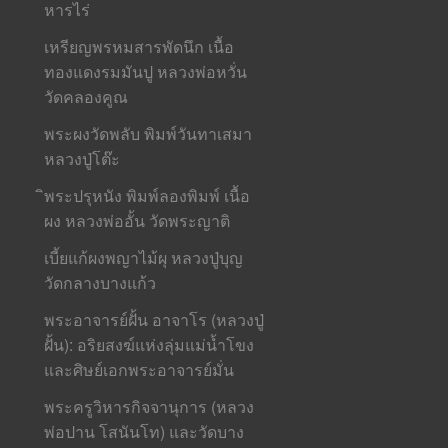
หารไร่
เหรียญพรหมสารพัดนึก เนื้อ
ทองแดงรมมันปู หลวงพ่อหวั่น
วัดคลองคูณ
พระผงวัดพลับ พิมพ์วันทาเสมา
หลวงปู่โต๊ะ
ิพระปรุหนัง พิมพ์ลองพิมพ์ เนื้อ
ผง หลวงพ่ออั้น วัดพระญาติ
เบี้ยแก้ผงพญาไม้ผุ หลวงปู่บุญ
วัดกลางบางแก้ว
พระอาจารย์ฝั้น อาจาโร (หลวงปู่
ฝั้น): อริยสงฆ์แห่งลุ่มแม่น้ำโขง
และศิษย์เอกพระอาจารย์มั่น
พระครูวิหารกิจจานุการ (หลวง
พ่อปาน โสนันโท) และวัดบาง