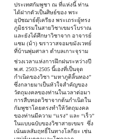
ประเทศกัมพูชา ณ ที่แห่งนี้ ท่าน
ได้ฝากตัวเป็นศิษย์ของ พระ
อุปัชฌาย์ตุ๊เครียง พระเถระผู้ทรง
ภูมิธรรมในสายวิชาเขมรโบราณ
และยังได้ศึกษาวิชาจาก อาจารย์
แซม (ม้า) ฆราวาสจอมขมังเวทย์
ที่บ้านพุ่มศาลา ตำบลเกาะจุราม
ช่วงเวลาแห่งการฝึกฝนระหว่างปี
พ.ศ. 2503-2505 นี้เองที่เป็นจุด
กำเนิดของวิชา “มหาภูติลิ้นทอง”
ซึ่งกลายมาเป็นหัวใจสำคัญของ
วัตถุมงคลของท่านในเวลาต่อมา
การสืบทอดวิชาจากต้นกำเนิดใน
กัมพูชาโดยตรงทำให้วัตถุมงคล
ของท่านมีความ “แรง” และ “เร็ว”
ในแบบฉบับของวิชาสายเขมร ซึ่ง
เน้นผลสัมฤทธิ์ในทางโลกียะ เช่น