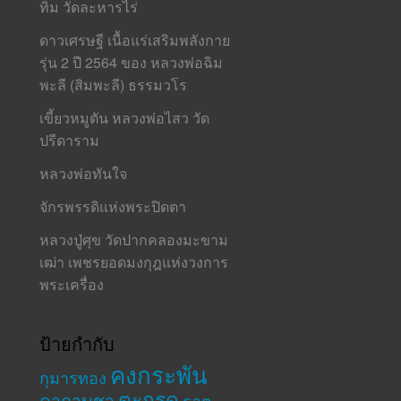
ทิม วัดละหารไร่
ดาวเศรษฐี เนื้อแร่เสริมพลังกาย
รุ่น 2 ปี 2564 ของ หลวงพ่อฉิม
พะลี (สิมพะลี) ธรรมวโร
เขี้ยวหมูตัน หลวงพ่อไสว วัด
ปรีดาราม
หลวงพ่อทันใจ
จักรพรรดิแห่งพระปิดตา
หลวงปู่ศุข วัดปากคลองมะขาม
เฒ่า เพชรยอดมงกุฎแห่งวงการ
พระเครื่อง
ป้ายกำกับ
คงกระพัน
กุมารทอง
ตะกรุด
คาถาบูชา
ธาตุ