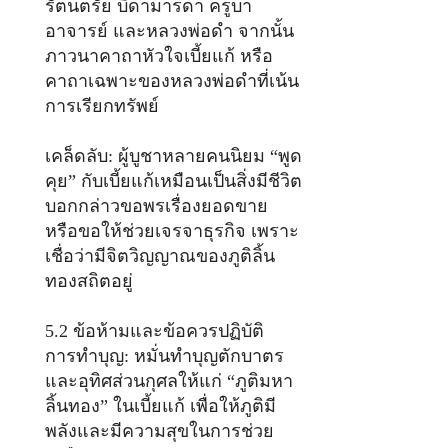
รัตนตรัย บิดามารดา ครูบา
อาจารย์ และหลวงพ่อดำ จากนั้น
ภาวนาคาถาหัวใจเบี้ยแก้ หรือ
คาถาเฉพาะของหลวงพ่อดำที่เน้น
การเรียกทรัพย์
เคล็ดลับ: ผู้บูชาหลายคนนิยม “พูด
คุย” กับเบี้ยแก้เหมือนเป็นสิ่งมีชีวิต
บอกกล่าวขอพรเรื่องยอดขาย
หรือขอให้ช่วยเจรจาธุรกิจ เพราะ
เชื่อว่ามีจิตวิญญาณของภูติลิ้น
ทองสถิตอยู่
5.2 ข้อห้ามและข้อควรปฏิบัติ
การทำบุญ: หมั่นทำบุญตักบาตร
และอุทิศส่วนกุศลให้แก่ “ภูติมหา
ลิ้นทอง” ในเบี้ยแก้ เพื่อให้ภูติมี
พลังและมีความสุขในการช่วย