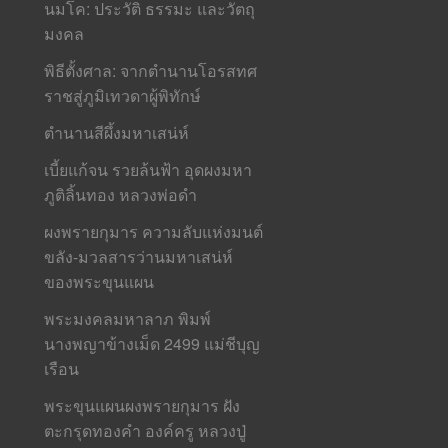
นมโค: ประวัติ ธรรมะ และวัตถุ
มงคล
พิธีตั้งศาล: จากตำนานโอรสทศ
ราชสู่ภูมิเทวดาผู้พิทักษ์
ตำนานสีผึ้งมหาเสน่ห์
เบี้ยแก้จน รวยล้นฟ้า อุดผงมหา
ภูติลิ้นทอง หลวงพ่อดำ
ผงพรายกุมาร ความลับแห่งมนต์
ขลัง-มวลสารว่านมหาเสน่ห์
ของพระขุนแผน
พระมงคลมหาลาภ พิมพ์
นางพญาข้างเม็ด 2499 แม่ชีบุญ
เรือน
พระขุนแผนผงพรายกุมาร ฝัง
ตะกรุดทองคำ องค์ครู หลวงปู่