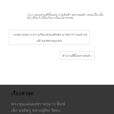
Tags:
ผงมหาภูติลิ้นทอง
รวยล้นฟ้า
หลวงพ่อดำ
หอยเบี้ย
เบี้ย
จั่น
เบี้ยแก้
เบี้ยแก้จน
เบี้ยแก้อาถรรพ
« ผงพรายกุมาร ความลับแห่งมนต์ขลัง-มวลสารว่านมหาเส
น่ห์ ของพระขุนแผน
ตำนานสีผึ้งมหาเสน่ห์ »
เรื่องล่าสุด
พระขุนแผนผงพรายกุมาร พิมพ์
เล็ก องค์ครู หลวงปู่ทิม วัดละ