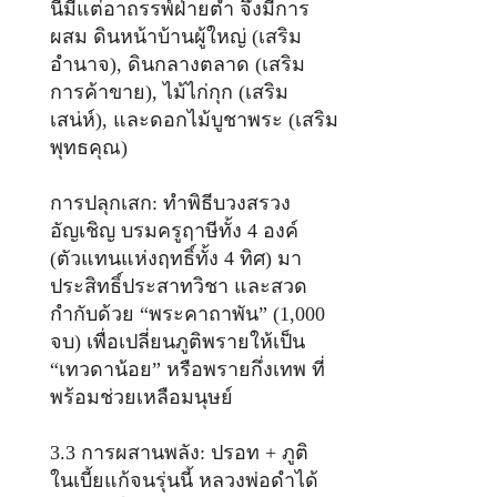
นี้มีแต่อาถรรพ์ฝ่ายต่ำ จึงมีการ
ผสม ดินหน้าบ้านผู้ใหญ่ (เสริม
อำนาจ), ดินกลางตลาด (เสริม
การค้าขาย), ไม้ไก่กุก (เสริม
เสน่ห์), และดอกไม้บูชาพระ (เสริม
พุทธคุณ)
การปลุกเสก: ทำพิธีบวงสรวง
อัญเชิญ บรมครูฤาษีทั้ง 4 องค์
(ตัวแทนแห่งฤทธิ์ทั้ง 4 ทิศ) มา
ประสิทธิ์ประสาทวิชา และสวด
กำกับด้วย “พระคาถาพัน” (1,000
จบ) เพื่อเปลี่ยนภูติพรายให้เป็น
“เทวดาน้อย” หรือพรายกึ่งเทพ ที่
พร้อมช่วยเหลือมนุษย์
3.3 การผสานพลัง: ปรอท + ภูติ
ในเบี้ยแก้จนรุ่นนี้ หลวงพ่อดำได้