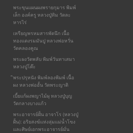
พระขุนแผนผงพรายกุมาร พิมพ์
เล็ก องค์ครู หลวงปู่ทิม วัดละ
หารไร่
เหรียญพรหมสารพัดนึก เนื้อ
ทองแดงรมมันปู หลวงพ่อหวั่น
วัดคลองคูณ
พระผงวัดพลับ พิมพ์วันทาเสมา
หลวงปู่โต๊ะ
ิพระปรุหนัง พิมพ์ลองพิมพ์ เนื้อ
ผง หลวงพ่ออั้น วัดพระญาติ
เบี้ยแก้ผงพญาไม้ผุ หลวงปู่บุญ
วัดกลางบางแก้ว
พระอาจารย์ฝั้น อาจาโร (หลวงปู่
ฝั้น): อริยสงฆ์แห่งลุ่มแม่น้ำโขง
และศิษย์เอกพระอาจารย์มั่น