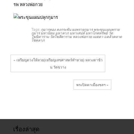
Tags:
กุมารทอง
คงกระพัน
ผงพรายกุมาร
พระขุนแผนพราย
กุมาร
มหานิยม
มหาลาภ
มหาเสน่ห์
มหาโภคทรัพย์
วัด
โฆษิตาราม
วัดโฆสิตาราม
หลวงพ่อกวย
เมตตา
แคล้วคลาด
โชคลาภ
« เหรียญดวงให้หวย(เหรียญเลขศาสตร์ทำหวย) หลวงตาช้ว
น วัดขวาง
พระปิดตาเมืองชลฯ »
เรื่องล่าสุด