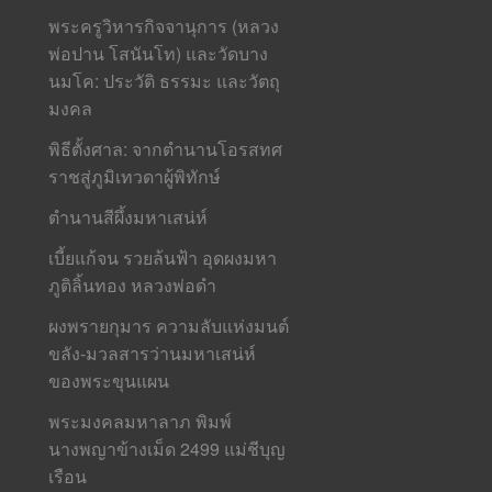
พระครูวิหารกิจจานุการ (หลวง
พ่อปาน โสนันโท) และวัดบาง
นมโค: ประวัติ ธรรมะ และวัตถุ
มงคล
พิธีตั้งศาล: จากตำนานโอรสทศ
ราชสู่ภูมิเทวดาผู้พิทักษ์
ตำนานสีผึ้งมหาเสน่ห์
เบี้ยแก้จน รวยล้นฟ้า อุดผงมหา
ภูติลิ้นทอง หลวงพ่อดำ
ผงพรายกุมาร ความลับแห่งมนต์
ขลัง-มวลสารว่านมหาเสน่ห์
ของพระขุนแผน
พระมงคลมหาลาภ พิมพ์
นางพญาข้างเม็ด 2499 แม่ชีบุญ
เรือน