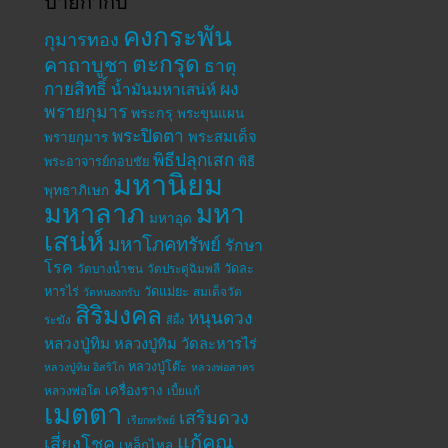
ป้ายกำกับ
คงกระพัน
กุมารทอง
ตะกรุด
คาถาบูชา
ธาตุ
กายสิทธิ์
ผง
น้ำมันมหาเสน่ห์
พรายกุมาร
พระกรุ
พระขุนแผน
พระปิดตา
พระสมเด็จ
พรายกุมาร
พิธีปลุกเสก
พระอาจารย์กอบชัย
พิธี
มหานิยม
พุทธาภิเษก
มหาลาภ
มหา
มหาอุด
เสน่ห์
มหาโภคทรัพย์
รักษา
โรค
วัดละ
วัดบางน้ำชน
วัดประดู่ฉิมพลี
หารไร่
วัดแม่ยะ
สมเด็จวัด
วัดหนองกรับ
สิริมงคล
หนุนดวง
ระฆัง
สีผึ้ง
หลวงปู่ทิม
หลวงปู่ทิม วัดละหารไร่
หลวงปู่โต๊ะ
หลวงปู่ทิม อิสริโก
หลวงพ่อสาคร
เครื่องราง
หลวงพ่อโต
เบี้ยแก้
เมตตา
เสริมดวง
เรียกทรัพย์
แก้คุณ
เสี่ยงโชค
เหล็กไหล