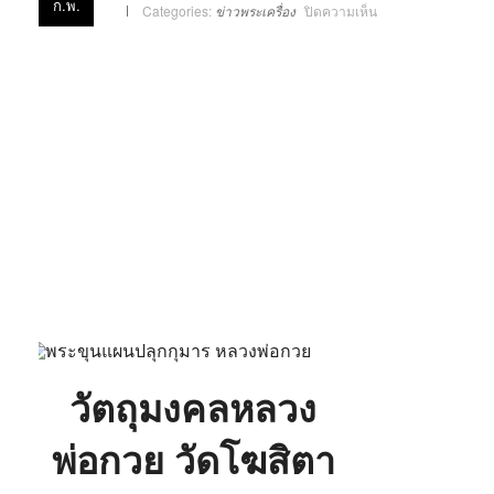
ก.พ.
บน
Categories:
ข่าวพระเครื่อง
ปิดความเห็น
วัตถุ
มงคล
หลวง
พ่อ
กวย
วัด
โฆ
สิ
ตา
ราม
จ.ชัยนาท
วัตถุมงคลหลวง
พ่อกวย วัดโฆสิตา