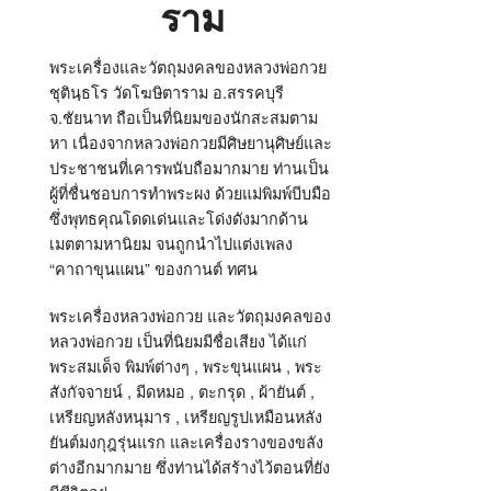
ราม
พระเครื่องและวัตถุมงคลของหลวงพ่อกวย
ชุตินฺธโร วัดโฆษิตาราม อ.สรรคบุรี
จ.ชัยนาท ถือเป็นที่นิยมของนักสะสมตาม
หา เนื่องจากหลวงพ่อกวยมีศิษยานุศิษย์และ
ประชาชนที่เคารพนับถือมากมาย ท่านเป็น
ผู้ที่ชื่นชอบการทำพระผง ด้วยแม่พิมพ์บีบมือ
ซึ่งพุทธคุณโดดเด่นและโด่งดังมากด้าน
เมตตามหานิยม จนถูกนำไปแต่งเพลง
“คาถาขุนแผน” ของกานต์ ทศน
พระเครื่องหลวงพ่อกวย และวัตถุมงคลของ
หลวงพ่อกวย เป็นที่นิยมมีชื่อเสียง ได้แก่
พระสมเด็จ พิมพ์ต่างๆ , พระขุนแผน , พระ
สังกัจจายน์ , มีดหมอ , ตะกรุด , ผ้ายันต์ ,
เหรียญหลังหนุมาร , เหรียญรูปเหมือนหลัง
ยันต์มงกุฎรุ่นแรก และเครื่องรางของขลัง
ต่างอีกมากมาย ซึ่งท่านได้สร้างไว้ตอนที่ยัง