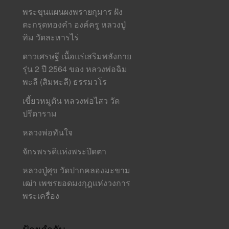
พระขุนแผนผงพรายกุมาร ฝัง
ตะกรุดทองคำ องค์ครู หลวงปู่
ทิม วัดละหารไร่
ดาวเศรษฐี เนื้อแร่เสริมพลังกาย
รุ่น 2 ปี 2564 ของ หลวงพ่อฉิม
พะลี (สิมพะลี) ธรรมวโร
เขี้ยวหมูตัน หลวงพ่อไสว วัด
ปรีดาราม
หลวงพ่อทันใจ
จักรพรรดิแห่งพระปิดตา
หลวงปู่ศุข วัดปากคลองมะขาม
เฒ่า เพชรยอดมงกุฎแห่งวงการ
พระเครื่อง