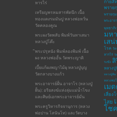
กายสิทธ
หารไร่
พรายก
เหรียญพรหมสารพัดนึก เนื้อ
พรายกุม
ทองแดงรมมันปู หลวงพ่อหวั่น
พระอาจา
วัดคลองคูณ
พุทธาภิ
มห
พระผงวัดพลับ พิมพ์วันทาเสมา
เสน่
หลวงปู่โต๊ะ
โรค
วั
ิพระปรุหนัง พิมพ์ลองพิมพ์ เนื้อ
หารไร่
วั
ผง หลวงพ่ออั้น วัดพระญาติ
ส
ระฆัง
เบี้ยแก้ผงพญาไม้ผุ หลวงปู่บุญ
หลวงปู่
วัดกลางบางแก้ว
หลวงปู่ทิม 
หลวงพ่อ
พระอาจารย์ฝั้น อาจาโร (หลวงปู่
เมต
ฝั้น): อริยสงฆ์แห่งลุ่มแม่น้ำโขง
เสี่ยง
และศิษย์เอกพระอาจารย์มั่น
ไสย
โช
พระครูวิหารกิจจานุการ (หลวง
พ่อปาน โสนันโท) และวัดบาง