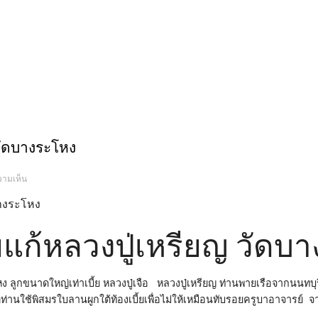
 วัดบางระโหง
บน
วามเห็น
เบี้ย
แก้
หลวง
ปู่
เหรียญ
วัด
้ยแก้หลวงปู่เหรียญ วัดบ
บาง
ระ
โหง
หง ลูกขนาดใหญ่เท่าเบี้ย หลวงปู่เจือ หลวงปู่เหรียญ ท่านพายเรือจากนนทบุร
ท่านใช้พิสมรใบลานผูกใต้ท้องเบี้ยเพื่อไม่ให้เหมือนทับรอยครูบาอาจารย์ จา