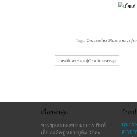
Tags:
วัดบางระโหง
สิริมงคล
หลวงปู่ร
« พระปิดตา หลวงปู่เอี่ยม วัดสะพานสูง
เรื่องล่าสุด
ป้ายก
กุมาร
พระขุนแผนผงพรายกุมาร พิมพ์
คาถา
เล็ก องค์ครู หลวงปู่ทิม วัดละ