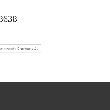
8638
กลางบางแก้ว เนื้อผงจินดามณี »