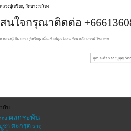
สนใจกรุณาติดต่อ +6661360
อด
หลวงปู่เพิ่ม
หลวงปู่เหรียญ
เบี้ยแก้
แก้คุณไสย
แก้จน
แก้อาถรรพ์
โชคลาภ
ลูกประคำ หลวงปู่บุญ วัด
ำกับ
คงกระพัน
ทอง
ตะกรุด
บูชา
ธาตุ