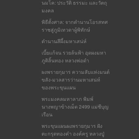
นมโค: ประวัติ ธรรมะ และวัตถุ
มงคล
พิธีตั้งศาล: จากตำนานโอรสทศ
ราชสู่ภูมิเทวดาผู้พิทักษ์
ตำนานสีผึ้งมหาเสน่ห์
เบี้ยแก้จน รวยล้นฟ้า อุดผงมหา
ภูติลิ้นทอง หลวงพ่อดำ
ผงพรายกุมาร ความลับแห่งมนต์
ขลัง-มวลสารว่านมหาเสน่ห์
ของพระขุนแผน
พระมงคลมหาลาภ พิมพ์
นางพญาข้างเม็ด 2499 แม่ชีบุญ
เรือน
พระขุนแผนผงพรายกุมาร ฝัง
ตะกรุดทองคำ องค์ครู หลวงปู่