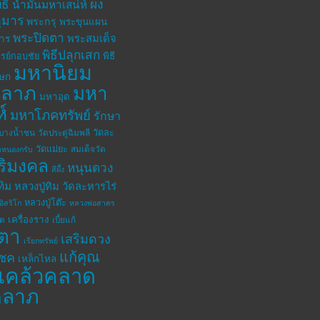
ิ์
ผง
น้ำมันมหาเสน่ห์
ุมาร
พระกรุ
พระขุนแผน
พระปิดตา
พระสมเด็จ
าร
พิธีปลุกเสก
รย์กอบชัย
พิธี
มหานิยม
เษก
าลาภ
มหา
มหาอุด
ห์
มหาโภคทรัพย์
รักษา
วัดละ
ดบางน้ำชน
วัดประดู่ฉิมพลี
วัดแม่ยะ
สมเด็จวัด
ดหนองกรับ
ิริมงคล
หนุนดวง
สีผึ้ง
ทิม
หลวงปู่ทิม วัดละหารไร่
หลวงปู่โต๊ะ
อิสริโก
หลวงพ่อสาคร
เครื่องราง
โต
เบี้ยแก้
ตา
เสริมดวง
เรียกทรัพย์
แก้คุณ
โชค
เหล็กไหล
แคล้วคลาด
คลาภ