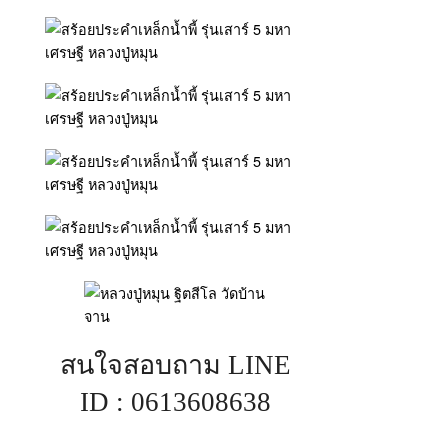
สนใจสอบถาม LINE
ID : 0613608638