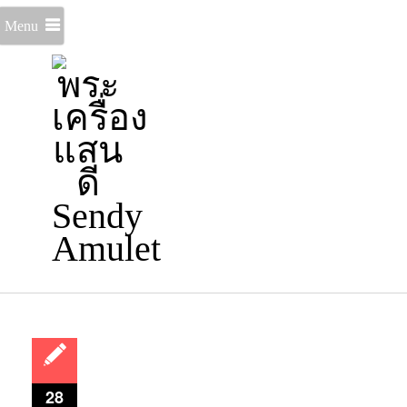
Menu
28