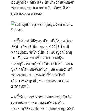
อธิษฐานจิตเดี่ยว และเป็นประธานเททองที่
วัดป่าหนองหล่ม จ
.
สระแก้ว เมื่อวันที่
27
กุมภาพันธ์ พ
.
ศ
.2543
–
ครั้งที่
2
ทำพิธีพุทธาภิเษกที่อุโบสถ วัดสุ
ทัศน์ฯ เมื่อ
16
มีนาคม
พ
.
ศ
.2543
โดยมี
หลวงปู่ลมัย วัดโพธิ์เย็น จ
.
เพชรบูรณ์ อายุ
101
ปี
,
หลวงพ่อเพี้ยน วัดเกริ่นกฐิน
จ
.
ลพบุรี
,
หลวงปู่หลุย วัดราชโยธา
,
หลวง
ปู่ผล วัดโนนทองจ
.
ลพบุรี
,
หลวงพ่อจันทร์
วัดนางหนู
,
หลวงพ่อสินธิ์ชัย วัดโพธิ์
เย็น
จ
.
เพชรบูรณ์
,
หลวงพ่อถนอม คณะ
2
วัดสุทัศน์ฯ
–
ครั้งที่
3
เสาร์
5
วัดป่าหนองหล่ม วันที่
8
เมษายน
พ
.
ศ
.2543
หลวงปู่หมุน
เป็น
ประธานพิธีร่วมกับ หลวงปู่ถอง อายุ
102
ปี