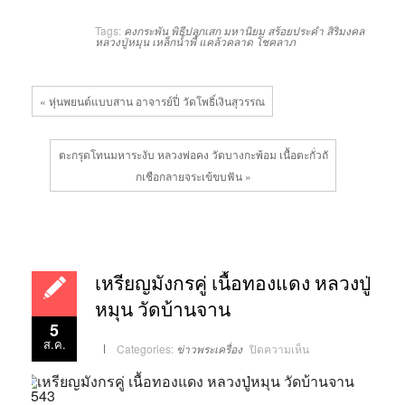
Tags:
คงกระพัน
พิธีปลุกเสก
มหานิยม
สร้อยประคำ
สิริมงคล
หลวงปู่หมุน
เหล็กน้ำพี้
แคล้วคลาด
โชคลาภ
« หุ่นพยนต์แบบสาน อาจารย์ปี่ วัดโพธิ์เงินสุวรรณ
ตะกรุดโทนมหาระงับ หลวงพ่อคง วัดบางกะพ้อม เนื้อตะกั่วถั
กเชือกลายจระเข้ขบฟัน »
เหรียญมังกรคู่ เนื้อทองแดง หลวงปู่
หมุน วัดบ้านจาน
5
ส.ค.
บน
Categories:
ข่าวพระเครื่อง
ปิดความเห็น
เหรียญ
มังกร
คู่
เนื้อ
ทองแดง