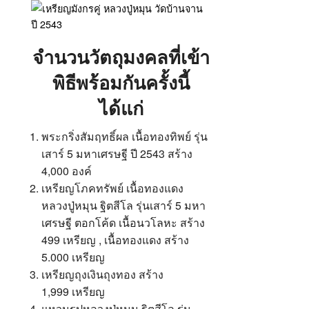
จำนวนวัตถุมงคลที่เข้า
พิธีพร้อมกันครั้งนี้
ได้แก่
พระกริ่งสัมฤทธิ์ผล เนื้อทองทิพย์ รุ่น
เสาร์
5
มหาเศรษฐี ปี
2543
สร้าง
4,000
องค์
เหรียญโภคทรัพย์
เนื้อทองแดง
หลวงปู่หมุน ฐิตสีโล
รุ่นเสาร์
5
มหา
เศรษฐี ตอกโค้ด เนื้อนวโลหะ สร้าง
499
เหรียญ
,
เนื้อทองแดง สร้าง
5.000
เหรียญ
เหรียญถุงเงินถุงทอง สร้าง
1,999
เหรียญ
แหวนรูปหลวงปู่หมุน
ฐิตสีโล
รุ่น