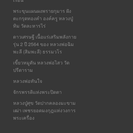
พระขุนแผนผงพรายกุมาร ฝัง
ตะกรุดทองคำ องค์ครู หลวงปู่
ทิม วัดละหารไร่
ดาวเศรษฐี เนื้อแร่เสริมพลังกาย
รุ่น 2 ปี 2564 ของ หลวงพ่อฉิม
พะลี (สิมพะลี) ธรรมวโร
เขี้ยวหมูตัน หลวงพ่อไสว วัด
ปรีดาราม
หลวงพ่อทันใจ
จักรพรรดิแห่งพระปิดตา
หลวงปู่ศุข วัดปากคลองมะขาม
เฒ่า เพชรยอดมงกุฎแห่งวงการ
พระเครื่อง