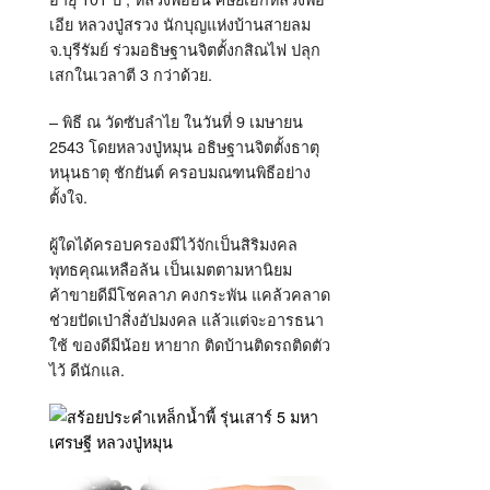
เอีย หลวงปู่สรวง นักบุญแห่งบ้านสายลม
จ.บุรีรัมย์ ร่วมอธิษฐานจิตตั้งกสิณไฟ ปลุก
เสกในเวลาตี 3 กว่าด้วย.
– พิธี ณ วัดซับลำไย ในวันที่ 9 เมษายน
2543 โดยหลวงปู่หมุน อธิษฐานจิตตั้งธาตุ
หนุนธาตุ ชักยันต์ ครอบมณฑนพิธีอย่าง
ตั้งใจ.
ผู้ใดได้ครอบครองมีไว้จักเป็นสิริมงคล
พุทธคุณเหลือล้น เป็นเมตตามหานิยม
ค้าขายดีมีโชคลาภ คงกระพัน แคล้วคลาด
ช่วยปัดเป่าสิ่งอัปมงคล แล้วแต่จะอารธนา
ใช้ ของดีมีน้อย หายาก ติดบ้านติดรถติดตัว
ไว้ ดีนักแล.