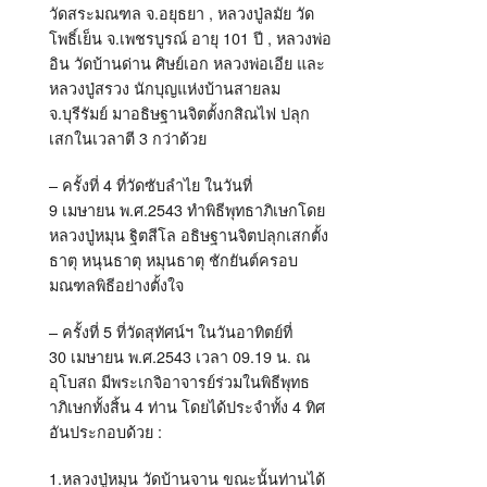
วัดสระมณฑล จ
.
อยุธยา
,
หลวงปู่ลมัย วัด
โพธิ์เย็น
จ
.
เพชรบูรณ์ อายุ
101
ปี
,
หลวงพ่อ
อิน วัดบ้านด่าน ศิษย์เอก หลวงพ่อเอีย และ
หลวงปู่สรวง นักบุญแห่งบ้านสายลม
จ
.
บุรีรัมย์ มาอธิษฐานจิตตั้งกสิณไฟ ปลุก
เสกในเวลาตี
3
กว่าด้วย
–
ครั้งที่
4
ที่วัดซับลำไย ในวันที่
9
เมษายน
พ
.
ศ
.2543
ทำพิธีพุทธาภิเษกโดย
หลวงปู่หมุน ฐิตสีโล อธิษฐานจิตปลุกเสกตั้ง
ธาตุ หนุนธาตุ หมุนธาตุ ชักยันต์ครอบ
มณฑลพิธีอย่างตั้งใจ
–
ครั้งที่
5
ที่วัดสุทัศน์ฯ ในวันอาทิตย์ที่
30
เมษายน
พ
.
ศ
.2543
เวลา
09.19
น
.
ณ
อุโบสถ มีพระเกจิอาจารย์ร่วมในพิธีพุทธ
าภิเษกทั้งสิ้น
4
ท่าน โดยได้ประจำทั้ง
4
ทิศ
อันประกอบด้วย
:
1.
หลวงปู่หมุน วัดบ้านจาน ขณะนั้นท่านได้