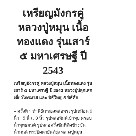
หลวง
ปู่
หมุน
เหรียญมังกรคู่
วัด
บ้าน
จาน
หลวงปู่หมุน
เนื้อ
ทองแดง
รุ่นเสาร์
๕
มหา
เศรษฐี
ปี
2543
เหรียญมังกรคู่
หลวงปู่หมุน
เนื้อทองแดง
รุ่น
เสาร์
๕
มหาเศรษฐี
ปี
2543
หลวงปู่ปลุกเสก
:
เดี่ยวไตรมาส
และ
พิธีใหญ่
5
พิธีคือ
–
ครั้งที่
1
ทำพิธีเททองหล่อพระรูปเหมือน
9
นิ้ว
, 5
นิ้ว
, 3
นิ้ว รูปหล่อพิมพ์เบ้าทุบ ครอบ
น้ำพุทธมนต์ รูปหล่อครึ่งซีกที่ติดข้างขัน
น้ำมนต์ พระปิดตายันต์ยุ่ง หลวงปู่หมุน