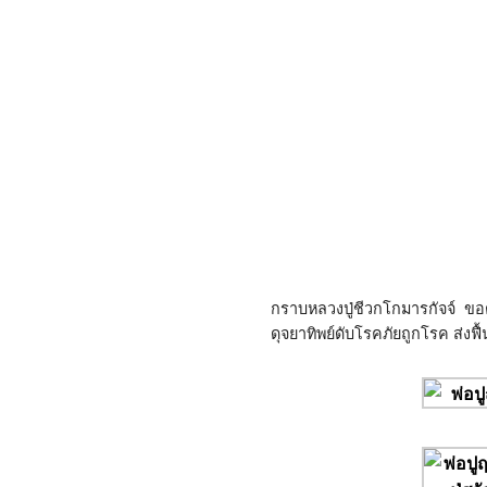
กราบหลวงปู่ชีวกโกมารกัจจ์
ขอต
ดุจยาทิพย์ดับโรคภัยถูกโรค ส่