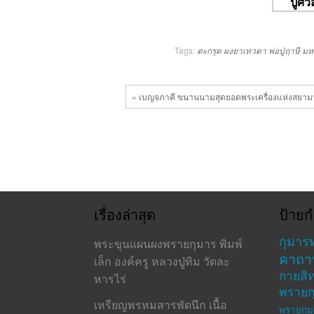
Tags:
ตะกรุด
ผงยาเทวดา
พ่อปู่ฤาษี
มห
« เบญจภาคี ขนานนามสุดยอดพระเครื่องแห่งสยา
เรื่องล่าสุด
ป้ายก
กุมาร
พระขุนแผนผงพรายกุมาร พิมพ์
คาถา
เล็ก องค์ครู หลวงปู่ทิม วัดละ
กายสิทธ
หารไร่
พรายก
เหรียญพรหมสารพัดนึก เนื้อ
พรายกุม