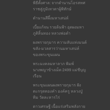
พิธีตั้งศาล: จากตำนานโอรสทศ
ราชสู่ภูมิเทวดาผู้พิทักษ์
ตำนานสีผึ้งมหาเสน่ห์
เบี้ยแก้จน รวยล้นฟ้า อุดผงมหา
ภูติลิ้นทอง หลวงพ่อดำ
ผงพรายกุมาร ความลับแห่งมนต์
ขลัง-มวลสารว่านมหาเสน่ห์
ของพระขุนแผน
พระมงคลมหาลาภ พิมพ์
นางพญาข้างเม็ด 2499 แม่ชีบุญ
เรือน
พระขุนแผนผงพรายกุมาร ฝัง
ตะกรุดทองคำ องค์ครู หลวงปู่
ทิม วัดละหารไร่
ดาวเศรษฐี เนื้อแร่เสริมพลังกาย