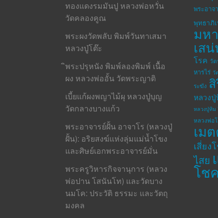
ทองแดงรมมันปู หลวงพ่อหวั่น
พระอาจา
วัดคลองคูณ
พุทธาภิ
มห
พระผงวัดพลับ พิมพ์วันทาเสมา
เสน่
หลวงปู่โต๊ะ
โรค
วั
ิพระปรุหนัง พิมพ์ลองพิมพ์ เนื้อ
หารไร่
วั
ผง หลวงพ่ออั้น วัดพระญาติ
ส
ระฆัง
เบี้ยแก้ผงพญาไม้ผุ หลวงปู่บุญ
หลวงปู่
วัดกลางบางแก้ว
หลวงปู่ทิม 
หลวงพ่อ
พระอาจารย์ฝั้น อาจาโร (หลวงปู่
เมต
ฝั้น): อริยสงฆ์แห่งลุ่มแม่น้ำโขง
เสี่ยง
และศิษย์เอกพระอาจารย์มั่น
ไสย
โช
พระครูวิหารกิจจานุการ (หลวง
พ่อปาน โสนันโท) และวัดบาง
นมโค: ประวัติ ธรรมะ และวัตถุ
มงคล