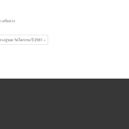
า
เสริมดวง
ลวงปู่รอด วัดโคกกรม ปี 2561 »