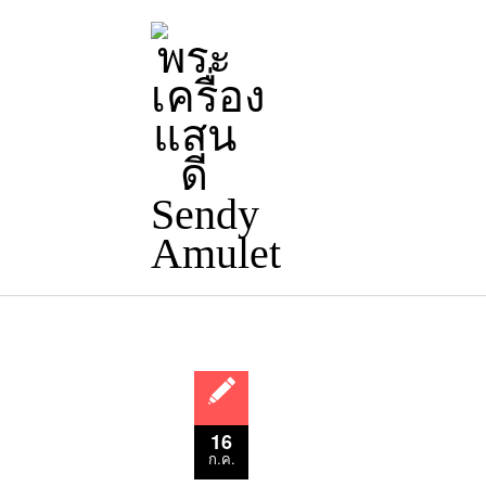
16
ก.ค.