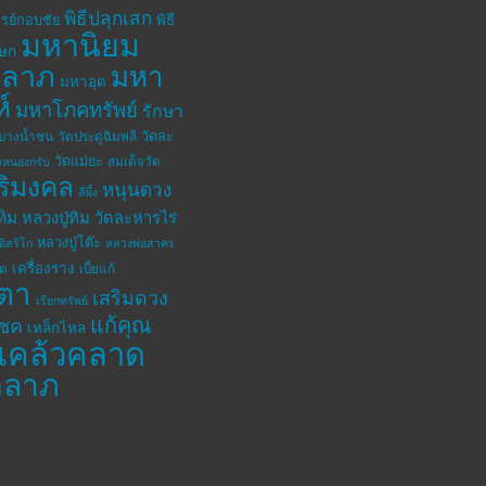
พิธีปลุกเสก
รย์กอบชัย
พิธี
มหานิยม
เษก
าลาภ
มหา
มหาอุด
ห์
มหาโภคทรัพย์
รักษา
วัดละ
ดบางน้ำชน
วัดประดู่ฉิมพลี
วัดแม่ยะ
สมเด็จวัด
ดหนองกรับ
ิริมงคล
หนุนดวง
สีผึ้ง
ทิม
หลวงปู่ทิม วัดละหารไร่
หลวงปู่โต๊ะ
อิสริโก
หลวงพ่อสาคร
เครื่องราง
โต
เบี้ยแก้
ตา
เสริมดวง
เรียกทรัพย์
แก้คุณ
โชค
เหล็กไหล
แคล้วคลาด
คลาภ