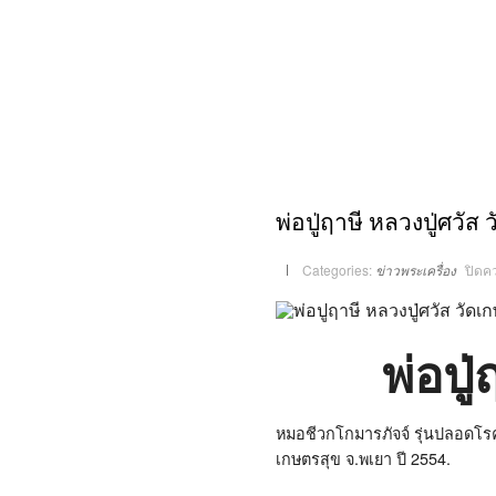
พ่อปู่ฤาษี หลวงปู่ศวัส
Categories:
ข่าวพระเครื่อง
ปิดค
พ่อปู
หมอชีวกโกมารภัจจ์ รุ่นปลอดโรค 
เกษตรสุข จ.พเยา ปี 2554.