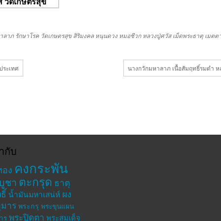
าลาภ
รักษาโรค
วัดเกษตรสุข
สิริมงคล
หนุนดวง
หมอชีวก
หลวงปู่ศวัส
เม็ดพระธาตุ
เมตต
มประเทศ
นางกวักมหาลาภ เนื้อสัมฤทธิ์รมดำ ห
ำกับ
คงกระพัน
ทอง
ตะกรุด
บูชา
ธาตุ
ิ์
ผง
น้ำมันมหาเสน่ห์
ุมาร
พระกรุ
พระขุนแผน
พระปิดตา
พระสมเด็จ
าร