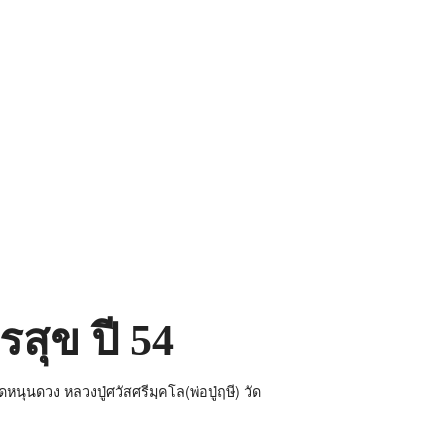
รสุข ปี 54
นุนดวง หลวงปู่ศวัสศรีมฺคโล(พ่อปู่ฤษี) วัด