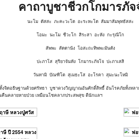
คาถาบูชาชีวกโกมารภัจจ
นะโม
ตัสสะ
ภะคะวะโต
อะระหะโต
สัมมาสัมพุทธัสสะ
โอมะ
นะโม
ชีวะโก
สิระสา
อะหัง
กะรุณิโก
สัพพะ
สัตตานัง
โอสะถะทิพพะมันตัง
ปะภาโส
สุริยาจันทัง
โกมาระภัจโจ
ปะภาเสสิ
วันทามิ
บัณฑิโต
สุเมธะโส
อะโรคา
สุมะนะโหมิ
ั้งจิตอธิษฐานด้วยศรัทธา
บูชาดวงวิญญาณอันศักดิ์สิทธื์ อันโรคภัยทั้งหลาย
งฟื้นคืนคลายหายป่วย เหมือนโชคลาภประสพสุข ดีนักแลฯ