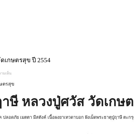
 วัดเกษตรสุข ปี 2554
บน
วามเห็น
พ่อ
ปู่
ฤาษี
หลวง
ปู่
ศวัส
่ฤาษี หลวงปู่ศวัส วัดเกษต
วัด
เกษตร
สุข
ปี
2554
ปลอดภัย เมตตา มีสตังค์ เนื้อผงยาเทวดาบอก ฝังเม็ดพระธาตุปู่ฤาษี ตะกรุดห