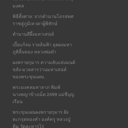
มงคล
พิธีตั้งศาล: จากตำนานโอรสทศ
ราชสู่ภูมิเทวดาผู้พิทักษ์
ตำนานสีผึ้งมหาเสน่ห์
เบี้ยแก้จน รวยล้นฟ้า อุดผงมหา
ภูติลิ้นทอง หลวงพ่อดำ
ผงพรายกุมาร ความลับแห่งมนต์
ขลัง-มวลสารว่านมหาเสน่ห์
ของพระขุนแผน
พระมงคลมหาลาภ พิมพ์
นางพญาข้างเม็ด 2499 แม่ชีบุญ
เรือน
พระขุนแผนผงพรายกุมาร ฝัง
ตะกรุดทองคำ องค์ครู หลวงปู่
ทิม วัดละหารไร่