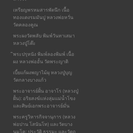
เหรียญพรหมสารพัดนึก เนื้อ
ทองแดงรมมันปู หลวงพ่อหวั่น
วัดคลองคูณ
พระผงวัดพลับ พิมพ์วันทาเสมา
หลวงปู่โต๊ะ
ิพระปรุหนัง พิมพ์ลองพิมพ์ เนื้อ
ผง หลวงพ่ออั้น วัดพระญาติ
เบี้ยแก้ผงพญาไม้ผุ หลวงปู่บุญ
วัดกลางบางแก้ว
พระอาจารย์ฝั้น อาจาโร (หลวงปู่
ฝั้น): อริยสงฆ์แห่งลุ่มแม่น้ำโขง
และศิษย์เอกพระอาจารย์มั่น
พระครูวิหารกิจจานุการ (หลวง
พ่อปาน โสนันโท) และวัดบาง
นมโค: ประวัติ ธรรมะ และวัตถุ