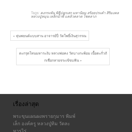
Tags:
คงกระพัน
พิธีปลุกเสก
มหานิยม
สร้อยประคำ
สิริมงคล
หลวงปู่หมุน
เหล็กน้ำพี้
แคล้วคลาด
โชคลาภ
« หุ่นพยนต์แบบสาน อาจารย์ปี่ วัดโพธิ์เงินสุวรรณ
ตะกรุดโทนมหาระงับ หลวงพ่อคง วัดบางกะพ้อม เนื้อตะกั่วถั
กเชือกลายจระเข้ขบฟัน »
เรื่องล่าสุด
พระขุนแผนผงพรายกุมาร พิมพ์
เล็ก องค์ครู หลวงปู่ทิม วัดละ
หารไร่