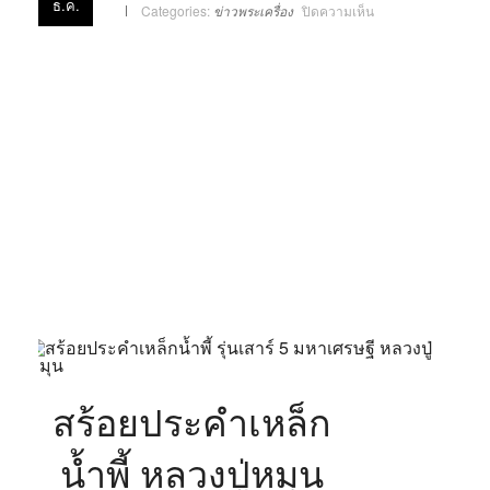
ธ.ค.
บน
Categories:
ข่าวพระเครื่อง
ปิดความเห็น
สร้อย
ประคำ
เหล็ก
น้ำ
พี้
หลวง
ปู่
หมุน
วัด
บ้าน
จาน
ปี
43
สร้อยประคำเหล็ก
น้ำพี้ หลวงปู่หมุน