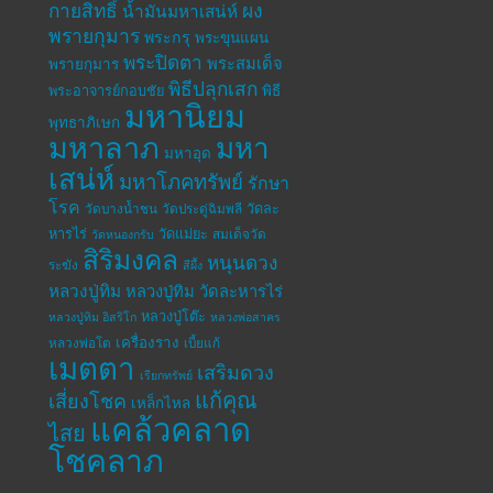
กายสิทธิ์
ผง
น้ำมันมหาเสน่ห์
พรายกุมาร
พระกรุ
พระขุนแผน
พระปิดตา
พระสมเด็จ
พรายกุมาร
พิธีปลุกเสก
พระอาจารย์กอบชัย
พิธี
มหานิยม
พุทธาภิเษก
มหาลาภ
มหา
มหาอุด
เสน่ห์
มหาโภคทรัพย์
รักษา
โรค
วัดละ
วัดบางน้ำชน
วัดประดู่ฉิมพลี
หารไร่
วัดแม่ยะ
สมเด็จวัด
วัดหนองกรับ
สิริมงคล
หนุนดวง
ระฆัง
สีผึ้ง
หลวงปู่ทิม
หลวงปู่ทิม วัดละหารไร่
หลวงปู่โต๊ะ
หลวงปู่ทิม อิสริโก
หลวงพ่อสาคร
เครื่องราง
หลวงพ่อโต
เบี้ยแก้
เมตตา
เสริมดวง
เรียกทรัพย์
แก้คุณ
เสี่ยงโชค
เหล็กไหล
แคล้วคลาด
ไสย
โชคลาภ