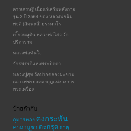
ดาวเศรษฐี เนื้อแร่เสริมพลังกาย
รุ่น 2 ปี 2564 ของ หลวงพ่อฉิม
พะลี (สิมพะลี) ธรรมวโร
เขี้ยวหมูตัน หลวงพ่อไสว วัด
ปรีดาราม
หลวงพ่อทันใจ
จักรพรรดิแห่งพระปิดตา
หลวงปู่ศุข วัดปากคลองมะขาม
เฒ่า เพชรยอดมงกุฎแห่งวงการ
พระเครื่อง
ป้ายกำกับ
คงกระพัน
กุมารทอง
ตะกรุด
คาถาบูชา
ธาตุ