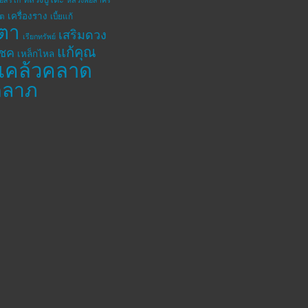
เครื่องราง
โต
เบี้ยแก้
ตา
เสริมดวง
เรียกทรัพย์
แก้คุณ
โชค
เหล็กไหล
แคล้วคลาด
คลาภ