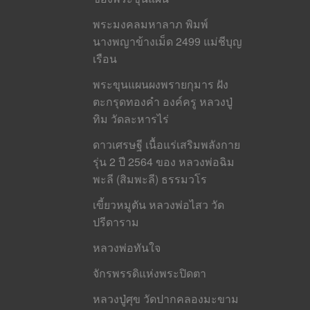
พระมงคลมหาลาภ พิมพ์
นางพญาข้างเม็ด 2499 แม่ชีบุญ
เรือน
พระขุนแผนผงพรายกุมาร ฝัง
ตะกรุดทองคำ องค์ครู หลวงปู่
ทิม วัดละหารไร่
ดาวเศรษฐี เนื้อแร่เสริมพลังกาย
รุ่น 2 ปี 2564 ของ หลวงพ่อฉิม
พะลี (สิมพะลี) ธรรมวโร
เขี้ยวหมูตัน หลวงพ่อไสว วัด
ปรีดาราม
หลวงพ่อทันใจ
จักรพรรดิแห่งพระปิดตา
หลวงปู่ศุข วัดปากคลองมะขาม