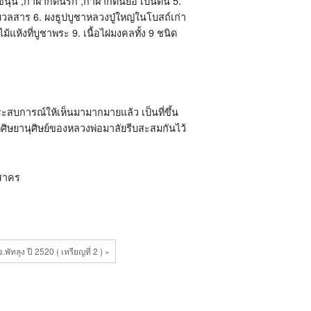
นุน ,กาฝากต้นรัก ,กาฝากต้นยอ เป็นต้น 5.
ลสาร 6. ผงธูปบูชาหลวงปู่ใหญ่ในโบสถ์เก่า
แห้งที่บูชาพระ 9. เนื้อไผ่มงคลทั้ง 9 ชนิด
ีประสบการณ์ให้เห็นมามากมายแล้ว เป็นที่ขึ้น
้ศิษยานุศิษย์ของหลวงพ่อมาลัยรีบสะสมกันไว้
รสาคร
ัทลุง ปี 2520 ( เหรียญที่ 2 ) »