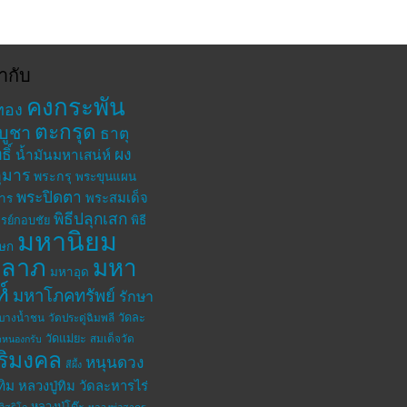
ำกับ
คงกระพัน
ทอง
ตะกรุด
บูชา
ธาตุ
ิ์
ผง
น้ำมันมหาเสน่ห์
ุมาร
พระกรุ
พระขุนแผน
พระปิดตา
พระสมเด็จ
าร
พิธีปลุกเสก
รย์กอบชัย
พิธี
มหานิยม
เษก
าลาภ
มหา
มหาอุด
ห์
มหาโภคทรัพย์
รักษา
วัดละ
ดบางน้ำชน
วัดประดู่ฉิมพลี
วัดแม่ยะ
สมเด็จวัด
ดหนองกรับ
ิริมงคล
หนุนดวง
สีผึ้ง
ทิม
หลวงปู่ทิม วัดละหารไร่
หลวงปู่โต๊ะ
อิสริโก
หลวงพ่อสาคร