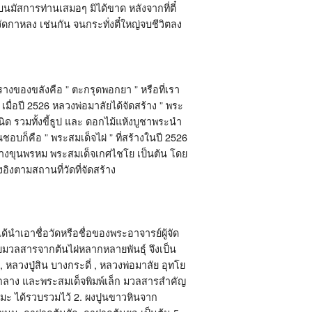
มัสการท่านเสมอๆ มิได้ขาด หลังจากที่ตี๋
าหลง เช่นกัน จนกระทั่งตี๋ใหญ่จบชีวิตลง
รางของขลังคือ ” ตะกรุดพอกยา ” หรือที่เรา
มื่อปี 2526 หลวงพ่อมาลัยได้จัดสร้าง ” พระ
ชนิด รวมทั้งขี้ธูป และ ดอกไม้แห้งบูชาพระนำ
ก็คือ ” พระสมเด็จไผ่ ” ที่สร้างในปี 2526
็จบางขุนพรหม พระสมเด็จเกศไชโย เป็นต้น โดย
อิงตามสถานที่วัดที่จัดสร้าง
ด้นำเอาชื่อวัดหรือชื่อของพระอาจารย์ผู้จัด
ด้วยมวลสารจากต้นไผ่หลากหลายพันธุ์ จึงเป็น
 หลวงปู่สิน บางกระดี่ , หลวงพ่อมาลัย อุทโย
ิมพ์กลาง และพระสมเด็จพิมพ์เล็ก มวลสารสำคัญ
ตตมะ ได้รวบรวมไว้ 2. ผงปูนขาวหินจาก