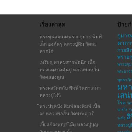
เรื่องล่าสุด
ป้ายก
กุมาร
พระขุนแผนผงพรายกุมาร พิมพ์
คาถา
เล็ก องค์ครู หลวงปู่ทิม วัดละ
กายสิทธ
หารไร่
พรายก
เหรียญพรหมสารพัดนึก เนื้อ
พรายกุม
ทองแดงรมมันปู หลวงพ่อหวั่น
พระอาจา
วัดคลองคูณ
พุทธาภิ
มห
พระผงวัดพลับ พิมพ์วันทาเสมา
เสน่
หลวงปู่โต๊ะ
โรค
วั
ิพระปรุหนัง พิมพ์ลองพิมพ์ เนื้อ
หารไร่
วั
ผง หลวงพ่ออั้น วัดพระญาติ
ส
ระฆัง
เบี้ยแก้ผงพญาไม้ผุ หลวงปู่บุญ
หลวงปู่
วัดกลางบางแก้ว
หลวงปู่ทิม 