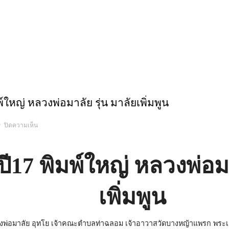
์ใหญ่ หลวงพ่อมาลัย รุ่น มาลัยเพิ่มพูน
บน
ปิดความเห็น
พระ
สมเด็จ
ไผ่
ปี17
พิมพ์
ปี17 พิมพ์ใหญ่ หลวงพ่อมา
ใหญ่
หลวง
พ่อ
มาลัย
รุ่น
เพิ่มพูน
มาลัย
เพิ่มพูน
พ่อมาลัย อุทโย เจ้าคณะตำบลท่าฉลอม เจ้าอาวาสวัดบางหญ้าแพรก พระเกจิด