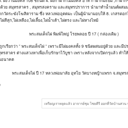
 3. ผงว่านมงคล 108 ชะนิด 4. ผงกาฝากไม้มงคล อาทิ กาฝากมะยม ,กาฝากข
บด้วย สมุทรสาคร , สมุทรสงคราม และสมุทรปราการ นำมาทำน้ำมนต์ผสมมว
ากวัดระฆังโฆสิตาราม ซึ่ง หลวงพ่ออุตตมะ เป็นผู้นำมามอบให้ 8. เกสรดอกไม้
่สีสุก,ไผ่เหลือง,ไผ่เลี้ยง,ไผ่น้ำเต้า,ไผ่ตรง และไผ่หางไหม้
พระสมเด็จไผ่ พิมพ์ใหญ่ โรยพลอย ปี 17 ( กล่องเดิม )
ึงถูกเรียกว่า ” พระสมเด็จไผ่ ” เพราะมีไผ่มงคลทั้ง 9 ชนิดผสมอยู่ด้วย และม
ทรสาคร ต่างแสวงหาเพื่อเก็บรักษาไว้บูชา เพราะหลังจากเปิดกรุแล้ว ทำให
ในอนาคต
พระสมเด็จไผ่ ปี 17 หลวงพ่อมาลัย อุทโย วัดบางหญ้าแพรก จ.สมุท
ภ
เหรียญเราหยุดแล้ว อาจารย์ชุม ไชยคีรี ออกที่วัดบ้านสวน จ.พ