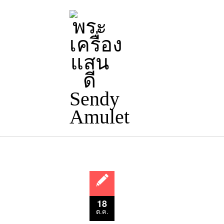
18
ต.ค.