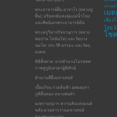
หลวงพ่อ
พระอาจารย์ฝั้น อาจาโร (หลวงปู่
เมต
ฝั้น): อริยสงฆ์แห่งลุ่มแม่น้ำโขง
เสี่ยง
และศิษย์เอกพระอาจารย์มั่น
ไสย
โช
พระครูวิหารกิจจานุการ (หลวง
พ่อปาน โสนันโท) และวัดบาง
นมโค: ประวัติ ธรรมะ และวัตถุ
มงคล
พิธีตั้งศาล: จากตำนานโอรสทศ
ราชสู่ภูมิเทวดาผู้พิทักษ์
ตำนานสีผึ้งมหาเสน่ห์
เบี้ยแก้จน รวยล้นฟ้า อุดผงมหา
ภูติลิ้นทอง หลวงพ่อดำ
ผงพรายกุมาร ความลับแห่งมนต์
ขลัง-มวลสารว่านมหาเสน่ห์
ของพระขุนแผน