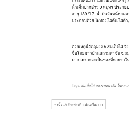
ประเทศพม่า ( เมืองมัณฑะเลย์ )
น้ำเค็มปากอ่าว 3 สมุทร ประกอ
อายุ 189 ปี 7. น้ำมันจันทน์หอมจ
ประกอบด้วย ไผ่ทอง,ไผ่ตัน,ไผ่ดำ,ไผ
ด้วยเหตุนี้วัตถุมงคล สมเด็จไผ่ จ
ชื่อโดยชาวบ้านแถวมหาชัย จ.สมุ
มาก เพราะจะเป็นของที่หายาก
Tags:
สมเด็จไผ่
หลวงพ่อมาลัย
โชคลา
« เบี้ยแก้ จักรพรรดิ แห่งเครื่องราง