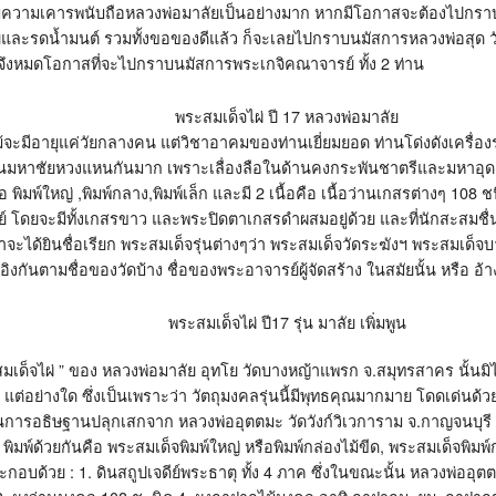
ที่มีความเคารพนับถือหลวงพ่อมาลัยเป็นอย่างมาก หากมีโอกาสจะต้องไปกราบน
ละรดน้ำมนต์ รวมทั้งขอของดีแล้ว ก็จะเลยไปกราบนมัสการหลวงพ่อสุด วัดก
ฎร์ จึงหมดโอกาสที่จะไปกราบนมัสการพระเกจิคณาจารย์ ทั้ง 2 ท่าน
พระสมเด็จไผ่ ปี 17 หลวงพ่อมาลัย
ม้จะมีอายุแค่วัยกลางคน แต่วิชาอาคมของท่านเยี่ยมยอด ท่านโด่งดังเครื่อง
” ที่คนมหาชัยหวงแหนกันมาก เพราะเลื่องลือในด้านคงกระพันชาตรีและมหาอุด เ
 พิมพ์ใหญ่ ,พิมพ์กลาง,พิมพ์เล็ก และมี 2 เนื้อคือ เนื้อว่านเกสรต่างๆ 108 
ดยจะมีทั้งเกสรขาว และพระปิดตาเกสรดำผสมอยู่ด้วย และที่นักสะสมชื่นชอบ
ราจะได้ยินชื่อเรียก พระสมเด็จรุ่นต่างๆว่า พระสมเด็จวัดระฆังฯ พระสมเด
ิงกันตามชื่อของวัดบ้าง ชื่อของพระอาจารย์ผู้จัดสร้าง ในสมัยนั้น หรือ อ้าง
พระสมเด็จไผ่ ปี17 รุ่น มาลัย เพิ่มพูน
ระสมเด็จไผ่ ” ของ หลวงพ่อมาลัย อุทโย วัดบางหญ้าแพรก จ.สมุทรสาคร นั้นมิไ
จ ” แต่อย่างใด ซึ่งเป็นเพราะว่า วัตถุมงคลรุ่นนี้มีพุทธคุณมากมาย โดดเด่น
ผ่านการอธิษฐานปลุกเสกจาก หลวงพ่ออุตตมะ วัดวังก์วิเวการาม จ.กาญจนบุรี ,
 3 พิมพ์ด้วยกันคือ พระสมเด็จพิมพ์ใหญ่ หรือพิมพ์กล่องไม้ขีด, พระสมเด็จพ
ระกอบด้วย : 1. ดินสถูปเจดีย์พระธาตุ ทั้ง 4 ภาค ซึ่งในขณะนั้น หลวงพ่ออุ