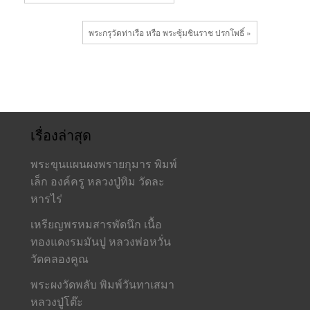
พระกรุวัดท่าเรือ หรือ พระซุ้มชินราช ปรกโพธิ์ »
เรื่องล่าสุด
พระขุนแผนผงพรายกุมาร พิมพ์
เล็ก องค์ครู หลวงปู่ทิม วัดละ
หารไร่
เหรียญพรหมสารพัดนึก เนื้อ
ทองแดงรมมันปู หลวงพ่อหวั่น
วัดคลองคูณ
พระผงวัดพลับ พิมพ์วันทาเสมา
หลวงปู่โต๊ะ