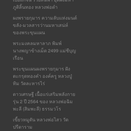
ภูติลิ้นทอง หลวงพ่อดำ
ผงพรายกุมาร ความลับแห่งมนต์
ขลัง-มวลสารว่านมหาเสน่ห์
ของพระขุนแผน
พระมงคลมหาลาภ พิมพ์
นางพญาข้างเม็ด 2499 แม่ชีบุญ
เรือน
พระขุนแผนผงพรายกุมาร ฝัง
ตะกรุดทองคำ องค์ครู หลวงปู่
ทิม วัดละหารไร่
ดาวเศรษฐี เนื้อแร่เสริมพลังกาย
รุ่น 2 ปี 2564 ของ หลวงพ่อฉิม
พะลี (สิมพะลี) ธรรมวโร
เขี้ยวหมูตัน หลวงพ่อไสว วัด
ปรีดาราม