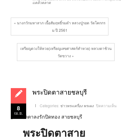
แคล้วคลาด
« นางกวักมหาลาภ เนื้อสัมฤทธิ์รมดำ หลวงปู่รอด วัดโคกกร
ม ปี 2561
เหรียญดวงให้หวย(เหรียญเลขศาสตร์ทำหวย) หลวงตาช้วน
วัดขวาง »
พระปิดตาสายชลบุรี
บน
Categories:
ข่าวพระเครื่อง
พระผง
ปิดความเห็น
8
พระ
เม.ย.
ปิด
ตา
สาย
ชลบุรี
พระปิดตาสาย