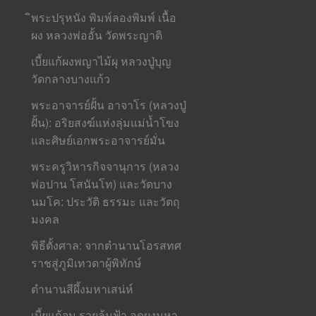
ิพระปรุหนัง พิมพ์ลองพิมพ์ เนื้อ
ผง หลวงพ่ออั้น วัดพระญาติ
เบี้ยแก้ผงพญาไม้ผุ หลวงปู่บุญ
วัดกลางบางแก้ว
พระอาจารย์ฝั้น อาจาโร (หลวงปู่
ฝั้น): อริยสงฆ์แห่งลุ่มแม่น้ำโขง
และศิษย์เอกพระอาจารย์มั่น
พระครูวิหารกิจจานุการ (หลวง
พ่อปาน โสนันโท) และวัดบาง
นมโค: ประวัติ ธรรมะ และวัตถุ
มงคล
พิธีตั้งศาล: จากตำนานโอรสทศ
ราชสู่ภูมิเทวดาผู้พิทักษ์
ตำนานสีผึ้งมหาเสน่ห์
เบี้ยแก้จน รวยล้นฟ้า อุดผงมหา