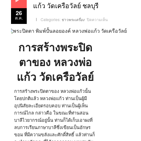
แก้ว วัดเครือวัลย์ ชลบุรี
26
ต.ค.
บน
Categories:
ข่าวพระเครื่อง
ปิดความเห็น
การ
สร้าง
พระ
ปิด
ตา
ของ
การสร้างพระปิด
หลวง
พ่อ
แก้ว
วัด
ตาของ หลวงพ่อ
เครือวัลย์
ชลบุรี
แก้ว วัดเครือวัลย์
การสร้างพระปิดตาของ หลวงพ่อแก้วนั้น
โดยปกติแล้ว หลวงพ่อแก้ว ท่านเป็นผู้มี
อุปนิสัยละเอียดรอบคอบ ท่านเป็นผู้เห็น
การณ์ไกล กล่าวคือ ในขณะที่ท่านสอน
บาลีไวยากรณ์อยู่นั้น ท่านก็ได้เก็บเอาผงที่
ลบการเรียนภาษาบาลีซึ่งเขียนเป็นอักษร
ขอม ที่มีความขลังและศักดิ์สิทธิ์ แล้วท่านก็