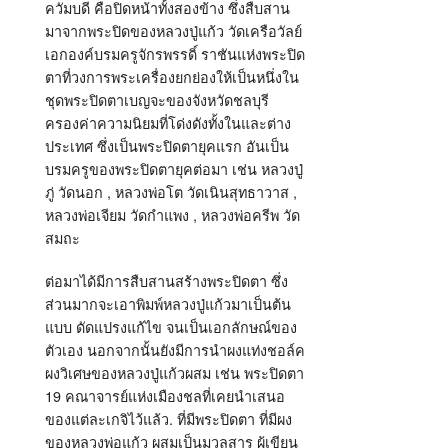
ควัมบดี คือปิดหน้าทั้งสองข้าง ซึ่งสืบสาน
มาจากพระปิดของหลวงปู่แก้ว วัดเครือวัลย์
เอกองค์บรมครูจักรพรรดิ์ ราชันแห่งพระปิด
ตาที่วงการพระเครื่องยกย่องให้เป็นหนึ่งใน
ชุดพระปิดตาเบญจะของจังหวัดชลบุรี
ครองค่าความนิยมที่โด่งดังทั้งในและต่าง
ประเทศ ซึ่งเป็นพระปิดตายุคแรก อันเป็น
บรมครูของพระปิดตายุคต่อมา เช่น หลวงปู่
ภู่ วัดนอก , หลวงพ่อโต วัดเนินสุทธาวาส ,
หลวงพ่อเจียม วัดกำแพง , หลวงพ่อครีพ วัด
สมถะ
ต่อมาได้มีการสืบสานสร้างพระปิดตา ซึ่ง
ส่วนมากจะเอาพิมพ์หลวงปู่แก้วมาเป็นต้น
แบบ ดัดแปรงแก้ไข จนเป็นเอกลักษณ์ของ
ตัวเอง นอกจากนั้นยังมีการนำผงแท่งชอล์ค
ผงวิเศษของหลวงปู่แก้วผสม เช่น พระปิดตา
19 คณาจารย์แห่งเมืองชลที่เคยนำเสนอ
ของแต่ละเกจิไว้แล้ว. ที่มีพระปิดตา ที่มีผง
ของหลวงพ่อแก้ว ผสมเป็นมวลสาร ผู้เขียน