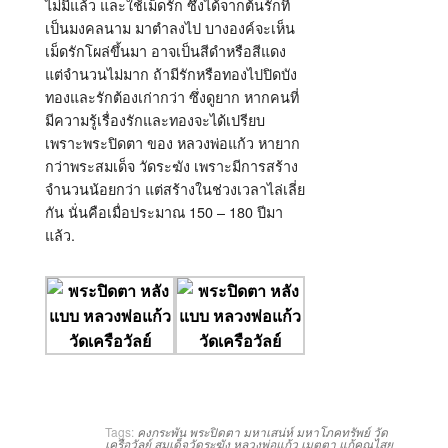
ไม่มีแล้ว และใช้เม็ดรัก ซึ่งได้จากต้นรักที่
เป็นมงคลนาม มาตำลงไป บางองค์จะเห็น
เม็ดรักโผล่ขึ้นมา อาจเป็นสีดำหรือสีแดง
แต่จำนวนไม่มาก ถ้ามีรักหรือทองไปปิดบัง
ทองและรักต้องเก่ากว่า ซึ่งดูยาก หากคนที่
มีความรู้เรื่องรักและทองจะได้เปรียบ
เพราะพระปิดตา ของ หลวงพ่อแก้ว หายาก
กว่าพระสมเด็จ วัดระฆัง เพราะมีการสร้าง
จำนวนน้อยกว่า แต่สร้างในช่วงเวลาไล่เลี่ย
กัน นั่นคือเมื่อประมาณ 150 – 180 ปีมา
แล้ว.
Tags:
คงกระพัน
พระปิดตา
มหาเสน่ห์
มหาโภคทรัพย์
วัด
เครือวัลย์
สมเด็จวัดระฆัง
หลวงพ่อแก้ว
เมตตา
แก้คุณไสย