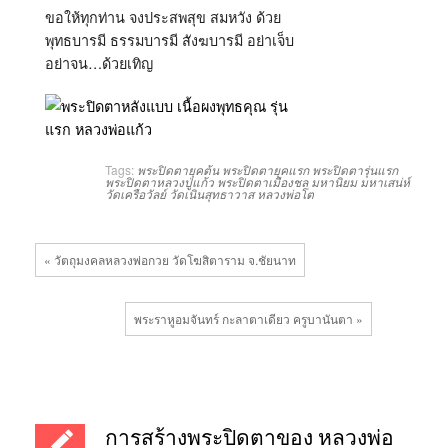
ขอให้ทุกท่าน จงประสพสุข สมหวัง ด้วย
พุทธบารมี ธรรมบารมี สังฆบารมี อย่าเจ็บ
อย่าจน…ด้วยเทิญ
Tags:
พระปิดตายุคต้น
พระปิดตายุคแรก
พระปิดตารุ่นแรก
พระปิดตาหลวงปู่แก้ว
พระปิดตาเมืองชล
มหานิยม
มหาเสน่ห์
วัดเครือวัลย์
วัดเนินสุทธาวาส
หลวงพ่อโต
« วัตถุมงคลหลวงพ่อกวย วัดโฆสิตาราม จ.ชัยนาท
พระราหูอมจันทร์ กะลาตาเดียว ครูบานันตา »
การสร้างพระปิดตาของ หลวงพ่อ