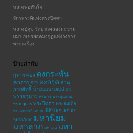
หลวงพ่อทันใจ
จักรพรรดิแห่งพระปิดตา
หลวงปู่ศุข วัดปากคลองมะขาม
เฒ่า เพชรยอดมงกุฎแห่งวงการ
พระเครื่อง
ป้ายกำกับ
คงกระพัน
กุมารทอง
ตะกรุด
คาถาบูชา
ธาตุ
กายสิทธิ์
ผง
น้ำมันมหาเสน่ห์
พรายกุมาร
พระกรุ
พระขุนแผน
พระปิดตา
พระสมเด็จ
พรายกุมาร
พิธีปลุกเสก
พระอาจารย์กอบชัย
พิธี
มหานิยม
พุทธาภิเษก
มหาลาภ
มหา
มหาอุด