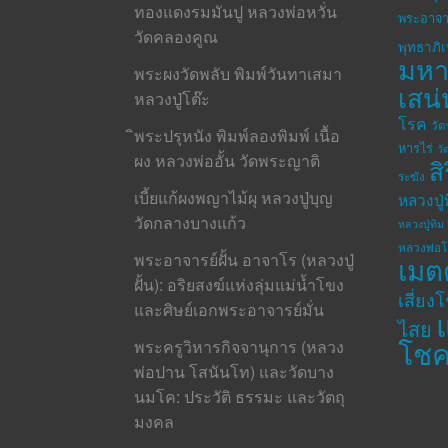
ทองแดงรมมันปู หลวงพ่อหวั่น
พระอาจา
วัดคลองคูณ
พุทธาภิ
มห
พระผงวัดพลับ พิมพ์วันทาเสมา
เสน่
หลวงปู่โต๊ะ
โรค
วั
ิพระปรุหนัง พิมพ์ลองพิมพ์ เนื้อ
หารไร่
วั
ผง หลวงพ่ออั้น วัดพระญาติ
ส
ระฆัง
เบี้ยแก้ผงพญาไม้ผุ หลวงปู่บุญ
หลวงปู่
วัดกลางบางแก้ว
หลวงปู่ทิม 
หลวงพ่อ
พระอาจารย์ฝั้น อาจาโร (หลวงปู่
เมต
ฝั้น): อริยสงฆ์แห่งลุ่มแม่น้ำโขง
เสี่ยง
และศิษย์เอกพระอาจารย์มั่น
ไสย
โช
พระครูวิหารกิจจานุการ (หลวง
พ่อปาน โสนันโท) และวัดบาง
นมโค: ประวัติ ธรรมะ และวัตถุ
มงคล