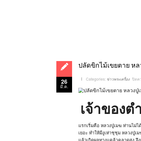
ปลัดขิกไม้เขยตาย หล
Categories:
ข่าวพระเครื่อง
ปิดค
26
มี.ค.
เจ้าของตำ
แรกเริ่มคือ หลวงปู่เมฆ ท่านไม่
เยอะ ทำให้มีงูเห่าชุชุม หลวงปู
แล้วเกิดผลทางแคล้วคลาดสูง จึง