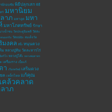
พิธีปลุกเสก
รย์กอบชัย
พิธี
มหานิยม
เษก
าลาภ
มหา
มหาอุด
ห์
มหาโภคทรัพย์
รักษา
วัดละ
ดบางน้ำชน
วัดประดู่ฉิมพลี
วัดแม่ยะ
สมเด็จวัด
ดหนองกรับ
ิริมงคล
หนุนดวง
สีผึ้ง
ทิม
หลวงปู่ทิม วัดละหารไร่
หลวงปู่โต๊ะ
อิสริโก
หลวงพ่อสาคร
เครื่องราง
โต
เบี้ยแก้
ตา
เสริมดวง
เรียกทรัพย์
แก้คุณ
โชค
เหล็กไหล
แคล้วคลาด
คลาภ