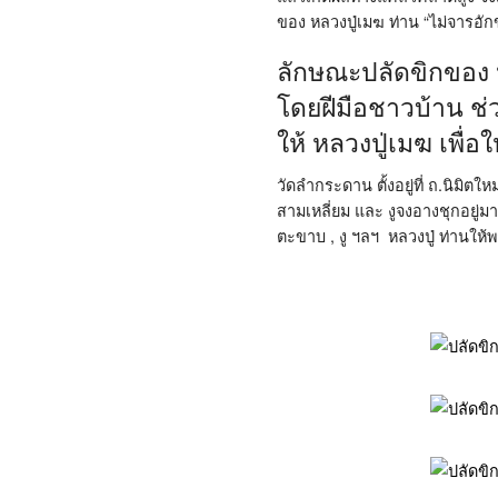
ของ หลวงปู่เมฆ ท่าน “ไม่จารอัก
ลักษณะปลัดขิกของ ห
โดยฝีมือชาวบ้าน ช่ว
ให้ หลวงปู่เมฆ เพื่อ
วัดลำกระดาน ตั้งอยู่ที่ ถ.นิมิต
สามเหลี่ยม และ งูจงอางชุกอยู่มา
ตะขาบ , งู ฯลฯ หลวงปู่ ท่านให้