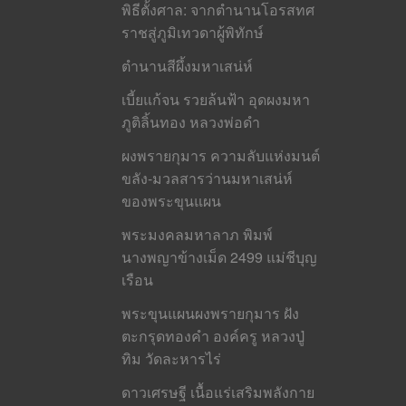
พิธีตั้งศาล: จากตำนานโอรสทศ
ราชสู่ภูมิเทวดาผู้พิทักษ์
ตำนานสีผึ้งมหาเสน่ห์
เบี้ยแก้จน รวยล้นฟ้า อุดผงมหา
ภูติลิ้นทอง หลวงพ่อดำ
ผงพรายกุมาร ความลับแห่งมนต์
ขลัง-มวลสารว่านมหาเสน่ห์
ของพระขุนแผน
พระมงคลมหาลาภ พิมพ์
นางพญาข้างเม็ด 2499 แม่ชีบุญ
เรือน
พระขุนแผนผงพรายกุมาร ฝัง
ตะกรุดทองคำ องค์ครู หลวงปู่
ทิม วัดละหารไร่
ดาวเศรษฐี เนื้อแร่เสริมพลังกาย