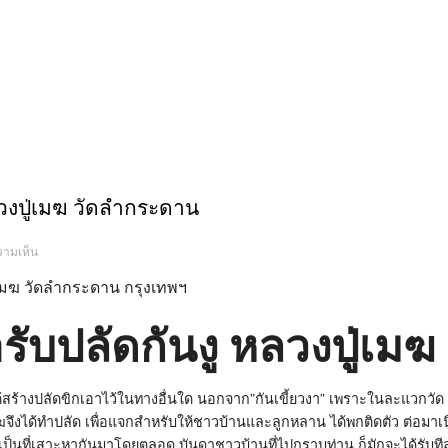
วงปู่เมฆ วัดลำกระดาน
บน
วามเห็น
ปลัดขิก
ไม้
เขยตาย
หลวง
ปู่
เมฆ
รับปลัดกันงู หลวงปู่เม
วัด
ลำ
กระดาน
ได้สร้างปลัดขิกเอาไว้ในทางอื่นใด นอกจาก”กันเขี้ยวงา” เพราะในละแวกวัด ใ
่เมฆจึงได้ทำปลัด เพื่อแจกสำหรับให้ชาวบ้านและลูกหลาน ได้พกติดตัว ต่อม
เป็นที่เสาะหากันมาโดยตลอด บันดาชาวบ้านที่ไปกราบท่าน ก็มักจะได้รับทีล