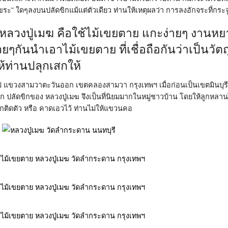
ขระ” ใดๆลงบนปลัดขิกแม้แต่ตัวเดียว ท่านให้เหตุผลว่า การลงอักจระที่กระ
ลวงปู่เมฆ คือใช้ไม้เขยตาย แกะง่ายๆ งานหย
ยๆกันนำเอาไม้เขยตาย ที่เชื่อถือกันว่าเป็นวัต
ให้ท่านปลุกเสกให้
ใหม่ แขวงสามวาตะวันออก เขตคลองสามวา กรุงเทพฯ เมื่อก่อนเป็นเขตมินบุรี เ
ก ปลัดขิกของ หลวงปู่เมฆ จึงเป็นที่นิยมมากในหมู่ชาวบ้าน โดยให้ลูกหลานได
พกติดตัว หรือ คาดเอวไว้ ท่านไม่ให้แขวนคอ