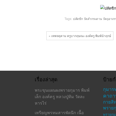
Tags:
ปลัดขิก
วัดลำกระดาน
วัตถุอาถร
« เทพจตุคาม ครูบากฤษณะ องค์ครู พิมพ์นำฤกษ์
เรื่องล่าสุด
ป้ายก
กุมาร
พระขุนแผนผงพรายกุมาร พิมพ์
คาถา
เล็ก องค์ครู หลวงปู่ทิม วัดละ
กายสิทธ
หารไร่
พรายก
เหรียญพรหมสารพัดนึก เนื้อ
พรายกุม