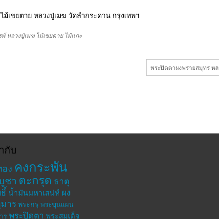
รพ์
หลวงปู่เมฆ
ไม้เขยตาย
ไม้แกะ
พระปิดตาผงพรายสมุทร หลว
ำกับ
คงกระพัน
ทอง
ตะกรุด
บูชา
ธาตุ
ิ์
ผง
น้ำมันมหาเสน่ห์
ุมาร
พระกรุ
พระขุนแผน
พระปิดตา
พระสมเด็จ
าร