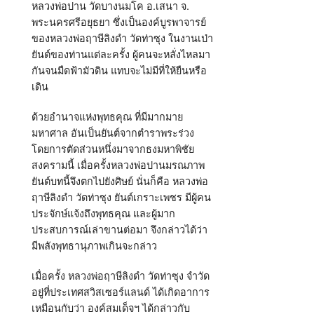
หลวงพ่อปาน วัดบางนมโค อ.เสนา จ.
พระนครศรีอยุธยา ซึ่งเป็นองค์บูรพาจารย์
ของหลวงพ่อฤาษีลิงดำ วัดท่าซุง ในงานเป่า
ยันต์ของท่านแต่ละครั้ง ผู้คนจะหลั่งไหลมา
กันจนมืดฟ้ามัวดิน แทบจะไม่มีที่ให้ยืนหรือ
เดิน
ด้วยอำนาจแห่งพุทธคุณ ที่มีมากมาย
มหาศาล อันเป็นยันต์จากตำราพระร่วง
โดยการตัดส่วนหนึ่งมาจากธงมหาพิชัย
สงครามนี้ เมื่อครั้งหลวงพ่อปานมรณภาพ
ยันต์บทนี้จึงตกไปยังศิษย์ นั่นก็คือ หลวงพ่อ
ฤาษีลิงดำ วัดท่าซุง ยันต์เกราะเพชร มีผู้คน
ประจักษ์แจ้งถึงพุทธคุณ และผู้มาก
ประสบการณ์เล่าขานต่อมา จึงกล่าวได้ว่า
มีพลังพุทธานุภาพเกินจะกล่าว
เมื่อครั้ง หลวงพ่อฤาษีลิงดำ วัดท่าซุง จำวัด
อยู่ที่ประเทศสวิสเซอร์แลนด์ ได้เกิดอาการ
เหมือนกับว่า องค์สมเด็จฯ ได้กล่าวกับ