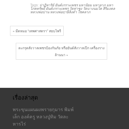
Tags:
ปาฏิหาริย์ ยันต์เกราะเพชร
มหานิยม
มหาลาภ
มหา
โภคทรัพย์
ยันต์เกราะเพชร
วัดท่าซุง
วัดบางนมโค
สิริมงคล
หลวงพ่อปาน
หลวงพ่อฤาษีลิงดำ
โชคลาภ
« มีดหมอ “เทพศาสตรา” สยบไพรี
ตะกรุดสังวาลเพชรป้องกันภัย หรือยันต์สังวาลเป๊ก เครื่องราง
ล้านนา »
เรื่องล่าสุด
พระขุนแผนผงพรายกุมาร พิมพ์
เล็ก องค์ครู หลวงปู่ทิม วัดละ
หารไร่