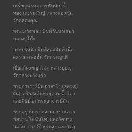
เหรียญพรหมสารพัดนึก เนื้อ
ทองแดงรมมันปู หลวงพ่อหวั่น
วัดคลองคูณ
พระผงวัดพลับ พิมพ์วันทาเสมา
หลวงปู่โต๊ะ
ิพระปรุหนัง พิมพ์ลองพิมพ์ เนื้อ
ผง หลวงพ่ออั้น วัดพระญาติ
เบี้ยแก้ผงพญาไม้ผุ หลวงปู่บุญ
วัดกลางบางแก้ว
พระอาจารย์ฝั้น อาจาโร (หลวงปู่
ฝั้น): อริยสงฆ์แห่งลุ่มแม่น้ำโขง
และศิษย์เอกพระอาจารย์มั่น
พระครูวิหารกิจจานุการ (หลวง
พ่อปาน โสนันโท) และวัดบาง
นมโค: ประวัติ ธรรมะ และวัตถุ