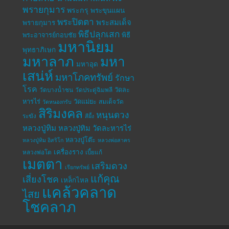
พรายกุมาร
พระกรุ
พระขุนแผน
พระปิดตา
พระสมเด็จ
พรายกุมาร
พิธีปลุกเสก
พระอาจารย์กอบชัย
พิธี
มหานิยม
พุทธาภิเษก
มหาลาภ
มหา
มหาอุด
เสน่ห์
มหาโภคทรัพย์
รักษา
โรค
วัดละ
วัดบางน้ำชน
วัดประดู่ฉิมพลี
หารไร่
วัดแม่ยะ
สมเด็จวัด
วัดหนองกรับ
สิริมงคล
หนุนดวง
ระฆัง
สีผึ้ง
หลวงปู่ทิม
หลวงปู่ทิม วัดละหารไร่
หลวงปู่โต๊ะ
หลวงปู่ทิม อิสริโก
หลวงพ่อสาคร
เครื่องราง
หลวงพ่อโต
เบี้ยแก้
เมตตา
เสริมดวง
เรียกทรัพย์
แก้คุณ
เสี่ยงโชค
เหล็กไหล
แคล้วคลาด
ไสย
โชคลาภ