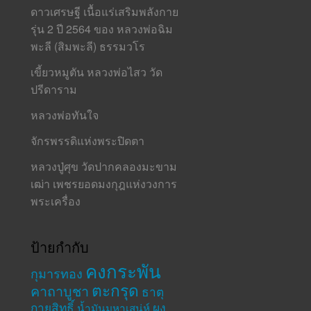
ดาวเศรษฐี เนื้อแร่เสริมพลังกาย
รุ่น 2 ปี 2564 ของ หลวงพ่อฉิม
พะลี (สิมพะลี) ธรรมวโร
เขี้ยวหมูตัน หลวงพ่อไสว วัด
ปรีดาราม
หลวงพ่อทันใจ
จักรพรรดิแห่งพระปิดตา
หลวงปู่ศุข วัดปากคลองมะขาม
เฒ่า เพชรยอดมงกุฎแห่งวงการ
พระเครื่อง
ป้ายกำกับ
คงกระพัน
กุมารทอง
ตะกรุด
คาถาบูชา
ธาตุ
กายสิทธิ์
ผง
น้ำมันมหาเสน่ห์