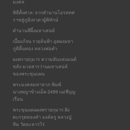
มงคล
พิธีตั้งศาล: จากตำนานโอรสทศ
ราชสู่ภูมิเทวดาผู้พิทักษ์
ตำนานสีผึ้งมหาเสน่ห์
เบี้ยแก้จน รวยล้นฟ้า อุดผงมหา
ภูติลิ้นทอง หลวงพ่อดำ
ผงพรายกุมาร ความลับแห่งมนต์
ขลัง-มวลสารว่านมหาเสน่ห์
ของพระขุนแผน
พระมงคลมหาลาภ พิมพ์
นางพญาข้างเม็ด 2499 แม่ชีบุญ
เรือน
พระขุนแผนผงพรายกุมาร ฝัง
ตะกรุดทองคำ องค์ครู หลวงปู่
ทิม วัดละหารไร่