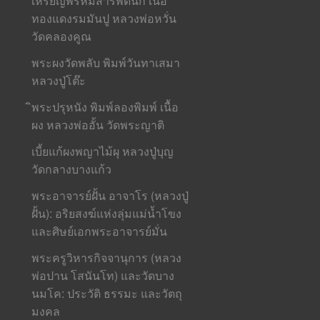
เหรียญพรหมสารพัดนึก เนื้อ
ทองแดงรมมันปู หลวงพ่อหวั่น
วัดคลองคูณ
พระผงวัดพลับ พิมพ์วันทาเสมา
หลวงปู่โต๊ะ
ิพระปรุหนัง พิมพ์ลองพิมพ์ เนื้อ
ผง หลวงพ่ออั้น วัดพระญาติ
เบี้ยแก้ผงพญาไม้ผุ หลวงปู่บุญ
วัดกลางบางแก้ว
พระอาจารย์ฝั้น อาจาโร (หลวงปู่
ฝั้น): อริยสงฆ์แห่งลุ่มแม่น้ำโขง
และศิษย์เอกพระอาจารย์มั่น
พระครูวิหารกิจจานุการ (หลวง
พ่อปาน โสนันโท) และวัดบาง
นมโค: ประวัติ ธรรมะ และวัตถุ
มงคล