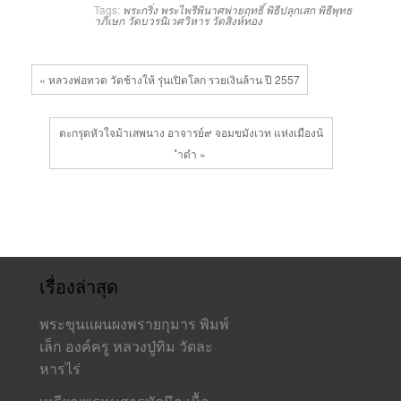
Tags:
พระกริ่ง
พระไพรีพินาศพ่ายฤทธิ์
พิธีปลุกเสก
พิธีพุทธ
าภิเษก
วัดบวรนิเวศวิหาร
วัดสิงห์ทอง
« หลวงพ่อทวด วัดช้างให้ รุ่นเปิดโลก รวยเงินล้าน ปี 2557
ตะกรุดหัวใจม้าเสพนาง อาจารย์๙ จอมขมังเวท แห่งเมืองน้
ำดำ »
เรื่องล่าสุด
พระขุนแผนผงพรายกุมาร พิมพ์
เล็ก องค์ครู หลวงปู่ทิม วัดละ
หารไร่