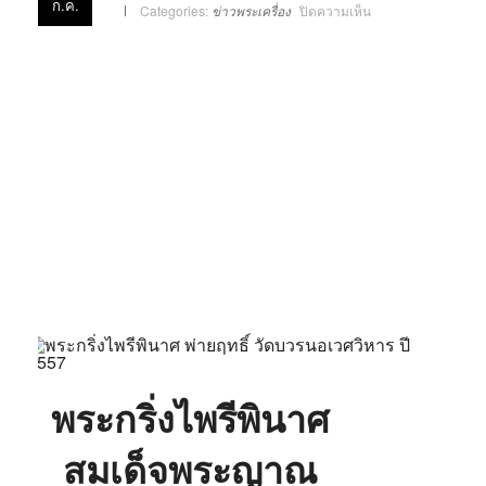
ก.ค.
บน
Categories:
ข่าวพระเครื่อง
ปิดความเห็น
พระ
กริ่ง
ไพรี
พินาศ
พ่าย
ฤทธิ์
วัด
บวร
นิเวศ
วิหาร
ปี
2557
พระกริ่งไพรีพินาศ
สมเด็จพระญาณ