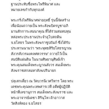
ฐานประทับชื่อพระไพรีพินาศ และ
หมายเลขกำกับทุกองค์
พระกริ่งไพรีพินาศพ่ายฤทธิ์ รุ่นนี้จัดสร้าง
เพื่อน้อมถวายเป็น พระสังฆบิดรบูชาอภิ
มานสักการะสมนาคุณ ที่ได้ร่วมสมทบทุน
หล่อพระประธานประจำอุโบสถดิน
จ.ยโสธร ในพระสังฆราชูปถัมภ์ ซึ่งได้รับ
ประทานนามว่า “พระพุทธสิริยโสธรญาณ
สังวรสังวรมงคลศตวรรษ” ถวายไว้เป็น
สมบัติแผ่นดิน ในนามศิษยานุศิษย์เจ้า
พระคุณสมเด็จพระญาณสังวร สมเด็จพระ
สังฆราชสกลมหาสังฆปรินายก
ปลุเสกเดี่ยว ณ วัดบวรนิเวศวิหาร โดย พระ
เดชพระคุณพระเทพสารเวที อดีตผู้ปฏิบัติ
หน้าที่เลขานุการ สมเด็จพระสังฆราช และ
พระอาจารย์เดชา สิรินฺโท เจ้าอาวาส
วัดสิงห์ทอง จ.ยโสธร