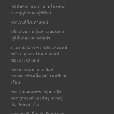
พิธีตั้งศาล: จากตำนานโอรสทศ
ราชสู่ภูมิเทวดาผู้พิทักษ์
ตำนานสีผึ้งมหาเสน่ห์
เบี้ยแก้จน รวยล้นฟ้า อุดผงมหา
ภูติลิ้นทอง หลวงพ่อดำ
ผงพรายกุมาร ความลับแห่งมนต์
ขลัง-มวลสารว่านมหาเสน่ห์
ของพระขุนแผน
พระมงคลมหาลาภ พิมพ์
นางพญาข้างเม็ด 2499 แม่ชีบุญ
เรือน
พระขุนแผนผงพรายกุมาร ฝัง
ตะกรุดทองคำ องค์ครู หลวงปู่
ทิม วัดละหารไร่
ดาวเศรษฐี เนื้อแร่เสริมพลังกาย