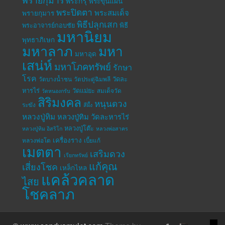
พระกรุ
พระขุนแผน
พระปิดตา
พระสมเด็จ
พรายกุมาร
พิธีปลุกเสก
พระอาจารย์กอบชัย
พิธี
มหานิยม
พุทธาภิเษก
มหาลาภ
มหา
มหาอุด
เสน่ห์
มหาโภคทรัพย์
รักษา
โรค
วัดละ
วัดบางน้ำชน
วัดประดู่ฉิมพลี
หารไร่
วัดแม่ยะ
สมเด็จวัด
วัดหนองกรับ
สิริมงคล
หนุนดวง
ระฆัง
สีผึ้ง
หลวงปู่ทิม
หลวงปู่ทิม วัดละหารไร่
หลวงปู่โต๊ะ
หลวงปู่ทิม อิสริโก
หลวงพ่อสาคร
เครื่องราง
หลวงพ่อโต
เบี้ยแก้
เมตตา
เสริมดวง
เรียกทรัพย์
แก้คุณ
เสี่ยงโชค
เหล็กไหล
แคล้วคลาด
ไสย
โชคลาภ