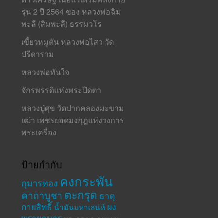
รุ่น 2 ปี 2564 ของ หลวงพ่อฉิม
พะลี (สิมพะลี) ธรรมวโร
เขี้ยวหมูตัน หลวงพ่อไสว วัด
ปรีดาราม
หลวงพ่อทันใจ
จักรพรรดิแห่งพระปิดตา
หลวงปู่ศุข วัดปากคลองมะขาม
เฒ่า เพชรยอดมงกุฎแห่งวงการ
พระเครื่อง
ป้ายกำกับ
คงกระพัน
กุมารทอง
ตะกรุด
คาถาบูชา
ธาตุ
กายสิทธิ์
ผง
น้ำมันมหาเสน่ห์
พรายกุมาร