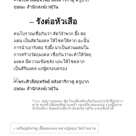
– รังต่อหัวเสือ
คนโบราณเชื่อกันว่า สัตว์จำพวก ผึ้ง ต่อ
แตน เป็นสัตว์มงคล ให้โชคให้ลาภ ฉะนั้น
การนำเอารังต่อ รังผึ้ง มาเป็นส่วนผสมใน
การสร้างวัตถุมงคล เชื่อกันว่าจะทำให้วัตถุ
มงคล มีความเข้มขลัง และให้โชคลาภ
เป็นสิริมงคล แก่ผู้ครอบครอง
Tags:
ครูบากฤษณะ
ชันโรงเพียงดิน
ดินก้นบ่อกรุวัดชีปะขาว
หาย
พระศิวลีต่อทรัพย์
มะพร้าวลูกเดียวสองหน่อ
รวงผึ้งสาม
กิ่งรังเดียว
รังต่อหัวเสือ
สำนักสงฆ์เวฬุวัน
แร่เหล็กน้ำพี้
« เหรียญมังกรคู่ เนื้อทองแดง หลวงปู่หมุน วัดบ้านจาน