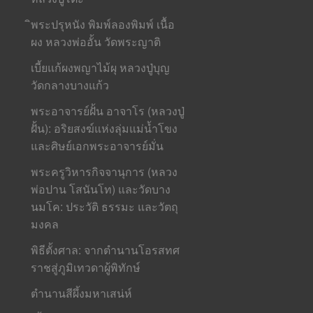
ิพระปรุหนัง พิมพ์ลองพิมพ์ เนื้อ
ผง หลวงพ่ออั้น วัดพระญาติ
เบี้ยแก้ผงพญาไม้ผุ หลวงปู่บุญ
วัดกลางบางแก้ว
พระอาจารย์ฝั้น อาจาโร (หลวงปู่
ฝั้น): อริยสงฆ์แห่งลุ่มแม่น้ำโขง
และศิษย์เอกพระอาจารย์มั่น
พระครูวิหารกิจจานุการ (หลวง
พ่อปาน โสนันโท) และวัดบาง
นมโค: ประวัติ ธรรมะ และวัตถุ
มงคล
พิธีตั้งศาล: จากตำนานโอรสทศ
ราชสู่ภูมิเทวดาผู้พิทักษ์
ตำนานสีผึ้งมหาเสน่ห์