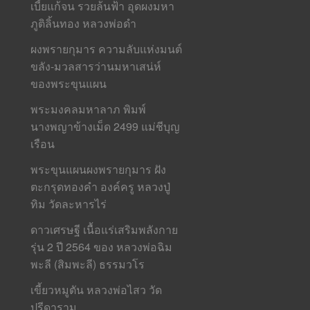
เบี้ยแก้จน รวยล้นฟ้า อุดผงมหา
ภูติลิ้นทอง หลวงพ่อดำ
ผงพรายกุมาร ความลับแห่งมนต์
ขลัง-มวลสารว่านมหาเสน่ห์
ของพระขุนแผน
พระมงคลมหาลาภ พิมพ์
นางพญาข้างเม็ด 2499 แม่ชีบุญ
เรือน
พระขุนแผนผงพรายกุมาร ฝัง
ตะกรุดทองคำ องค์ครู หลวงปู่
ทิม วัดละหารไร่
ดาวเศรษฐี เนื้อแร่เสริมพลังกาย
รุ่น 2 ปี 2564 ของ หลวงพ่อฉิม
พะลี (สิมพะลี) ธรรมวโร
เขี้ยวหมูตัน หลวงพ่อไสว วัด
ปรีดาราม