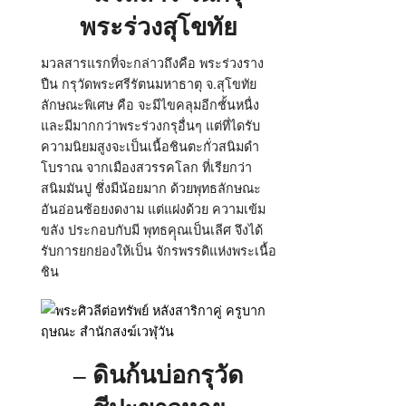
พระร่วงสุโขทัย
มวลสารแรกที่จะกล่าวถึงคือ พระร่วงราง
ปืน กรุวัดพระศรีรัตนมหาธาตุ จ.สุโขทัย
ลักษณะพิเศษ คือ จะมีไขคลุมอีกชั้นหนื่ง
และมีมากกว่าพระร่วงกรุอื่นๆ แต่ที่ไดรับ
ความนิยมสูงจะเป็นเนื้อชินตะกั่วสนิมดำ
โบราณ จากเมืองสวรรคโลก ที่เรียกว่า
สนิมมันปู ชึ่งมีน้อยมาก ด้วยพุทธลักษณะ
อันอ่อนช้อยงดงาม แต่แฝงด้วย ความเข้ม
ขลัง ประกอบกับมี พุทธคุุณเป็นเลีศ จึงได้
รับการยกย่องให้เป็น จักรพรรดิแห่งพระเนื้อ
ชิน
– ดินก้นบ่อกรุวัด