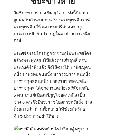
ชีปะขาวหาย
วัดชีปะขาวหาย จ.พิษณุโลก แห่งนี้มีความ
ผูกพันกับตำนานการสร้างพระพุทธชินราช
พระพุทธชินสีห์ และพระศรีศาสดา อยู่
ประการหนึ่งอันปรากฏในพงสาวดารเหนือ
ดังนี้
พระศรีธรรมไตรปิฎกจึงรำพึงในพระทัยใคร่
สร้างพระพุทธรูปให้แล้วด้วยสำฤทธิ์ ครั้น
พระองค์รำพึงแล้ว จึงให้ช่างได้ บาพิศณุคน
หนึ่ง บาพรหมคนหนึ่ง บาธรรมราชคนหนึ่ง
บาราชกุศลคนหนึ่ง บาธรรมราชคนหนึ่ง
บาราชกุศล ได้ช่างมาแต่เมืองศรีสัชนาสัย
5 คน มาแต่เมืองหริภุญไชยคนหนึ่ง เป็น
ช่าง 6 คน จึงมีพระราชโองการตรัสสั่ง ช่าง
ทั้งหลายว่า ท่านทั้งหลาย ให้ช่วยกันรักษา
ศิล 5 ประการอย่าให้ขาด