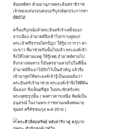
สัมฤทธิศก ด้วยอานุภาพพระอินทราธิราช
เจ้าทองแล่นรอบคอบบริบูรณ์ทุกประการหา
ที่ติมิได้
ครั้นบริบูรณ์แล้วพระอินทร์เจ้าเสด็จออก
จากเมือง อำมาตย์จึงเข้าไปกราบทูลแก่
พระเจ้าศรีธรรมไตรปิฎก ให้รู้อาการว่า ตา
ปะขาว ที่มาช่วยกันนั้นไปแล้ว พระองค์เจ้า
จึงให้ไปตามแลดู ให้รู้เหตุ อำมาตย์ตามไป
ถึงกลางหนทาง ก็อันตรธานหายไปในที่นั้น
อำมาตย์จึงเอาไม้ปักไว้เป็นสำคัญ แล้วจึง
เข้ามาทูลให้พระองค์เจ้ารู้เป็นแมนมั่นว่า
พระอินทร์เจ้ามาช่วย พระองค์เจ้าจึงให้ตีดิน
นั้นออก จึงเห็นตรีศูล ในพระพักตร์แห่ง
พระพุทธรูปนั้น ( พงศาวดารเหนือ พิมพ์เป็น
อนุสรณ์ ในงานพระราชทานเพลิงศพนาย
ชุมพร ศรีสัชชนกุล พ.ศ 2516 )