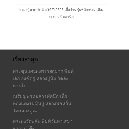
หลวงปู่ทวด วัดช้างให้ ปี 2505 เนื้อว่าน รุ่นพินัยกรรม เมือง
ยะลา จ.ปัตตานี »
เรื่องล่าสุด
พระขุนแผนผงพรายกุมาร พิมพ์
เล็ก องค์ครู หลวงปู่ทิม วัดละ
หารไร่
เหรียญพรหมสารพัดนึก เนื้อ
ทองแดงรมมันปู หลวงพ่อหวั่น
วัดคลองคูณ
พระผงวัดพลับ พิมพ์วันทาเสมา
หลวงปู่โต๊ะ