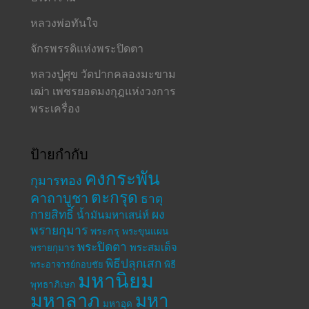
หลวงพ่อทันใจ
จักรพรรดิแห่งพระปิดตา
หลวงปู่ศุข วัดปากคลองมะขาม
เฒ่า เพชรยอดมงกุฎแห่งวงการ
พระเครื่อง
ป้ายกำกับ
คงกระพัน
กุมารทอง
ตะกรุด
คาถาบูชา
ธาตุ
กายสิทธิ์
ผง
น้ำมันมหาเสน่ห์
พรายกุมาร
พระกรุ
พระขุนแผน
พระปิดตา
พระสมเด็จ
พรายกุมาร
พิธีปลุกเสก
พระอาจารย์กอบชัย
พิธี
มหานิยม
พุทธาภิเษก
มหาลาภ
มหา
มหาอุด