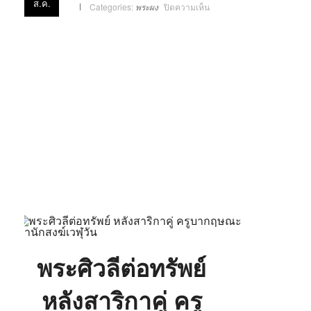
ส.ค.
บน
Categories:
พระผง
ปิดความเห็น
พระ
ศิว
ลี
ต่อ
ทรัพย์
หลัง
สา
ริกา
คู่
ครู
บาก
ฤษณะ
สำนักสงฆ์
เวฬุ
วัน
พระศิวลีต่อทรัพย์
หลังสาริกาคู่ ครู