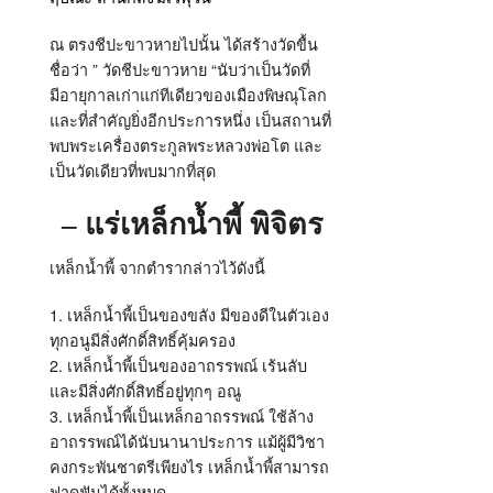
ณ ตรงชีปะขาวหายไปนั้น ได้สร้างวัดขื้น
ชื่อว่า ” วัดชีปะขาวหาย “นับว่าเป็นวัดที่
มีอายุกาลเก่าแก่ทีเดียวของเมืองพิษณุโลก
และที่สำคัญยิ่งอีกประการหนึ่ง เป็นสถานที่
พบพระเครื่องตระกูลพระหลวงพ่อโต และ
เป็นวัดเดียวที่พบมากที่สุด
–
แร่เหล็กน้ำพี้ พิจิตร
เหล็กน้ำพี้ จากตำรากล่าวไว้ดังนี้
1. เหล็กน้ำพี้เป็นของขลัง มีของดีในตัวเอง
ทุกอนูมีสิ่งศักดิ์สิทธิ์คุ้มครอง
2. เหล็กน้ำพี้เป็นของอาถรรพณ์ เร้นลับ
และมีสิ่งศักดิ์สิทธิ์อยู่ทุกๆ อณู
3. เหล็กน้ำพี้เป็นเหล็กอาถรรพณ์ ใช้ล้าง
อาถรรพณ์ได้นับนานาประการ แม้ผู้มีวิชา
คงกระพันชาตรีเพียงไร เหล็กน้ำพี้สามารถ
ฟาดฟันได้ทั้งหมด