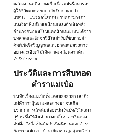
ผสมผสานคติความเชื่อเรื่องแม่หรือมารดา
ผู้ให้ชีวิตและคอยปกปักรักษาลูกอย่าง
แท้จริง
แนวคิดนี้สอดรับกับคติ
“
มารดา
แห่งจิต
”
ที่เปรียบเสมือนแหล่งกำเนิดพลัง
อำนาจอันอ่อนโยนแต่หนักแน่น เห็นได้จาก
บทสวดและอักขรวิธีในตำรับที่ขับถ่ายคำ
ศัพท์เชิงจิตวิญญาณและธาตุผสมมวลสาร
อย่างละเอียดไม่ให้คลาดเคลื่อนจากต้น
ตำรับโบราณ
ประวัติและการสืบทอด
ตำราแม่เป๋อ
บันทึกเรื่องแม่เป๋อตั้งแต่สมัยอยุธยา เล่าถึง
แม่ค้าสาวผู้นอนเผลอถ่างขา จนเกิด
ปรากฏการณ์หนุ่มน้อยหนุ่มใหญ่หลั่งไหลมา
สู่ร้าน ทิ้งให้สินค้าหมดเกลี้ยงและเงินทอง
ล้นมือ จึงถือเป็นต้นกำเนิดนิทานและตำรา
อักขระแม่เป๋อ
ตำราดังกล่าวถูกผู้ทรงวิชา