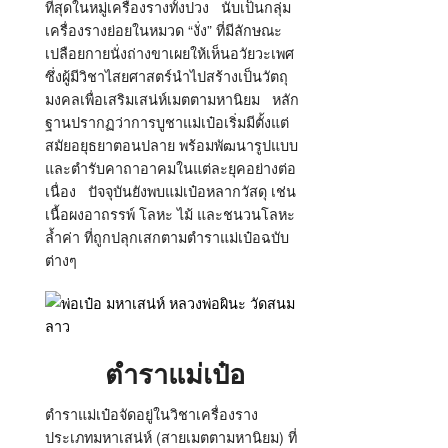
ที่สุดในหมู่เครื่องรางทั้งปวง
นับเป็นกลุ่ม
เครื่องรางย่อยในหมวด
“
งั่ง
”
ที่มีลักษณะ
เปลือยกายนั่งถ่างขาเผยให้เห็นอวัยวะเพศ
ซึ่งผู้มีวิชาไสยศาสตร์นำไปสร้างเป็นวัตถุ
มงคลเพื่อเสริมเสน่ห์เมตตามหานิยม
หลัก
ฐานปรากฏว่าการบูชาแม่เป๋อเริ่มมีตั้งแต่
สมัยอยุธยาตอนปลาย พร้อมพัฒนารูปแบบ
และตำรับคาถาอาคมในแต่ละยุคอย่างต่อ
เนื่อง
ปัจจุบันยังพบแม่เป๋อหลากวัสดุ เช่น
เนื้อผงอาถรรพ์ โลหะ ไม้ และชนวนโลหะ
ล้ำค่า ที่ถูกปลุกเสกตามตำราแม่เป๋อฉบับ
ต่างๆ
ตำราแม่เป๋อ
ตำราแม่เป๋อจัดอยู่ในวิชาเครื่องราง
ประเภทมหาเสน่ห์
(
สายเมตตามหานิยม
)
ที่