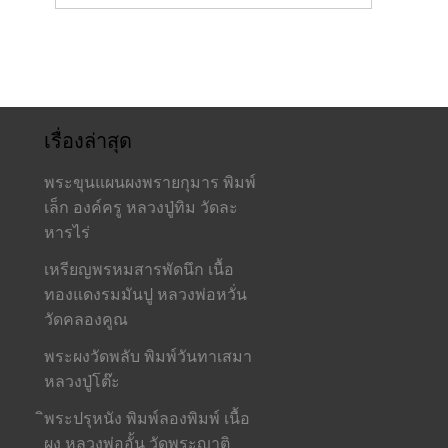
เรื่องล่าสุด
พระขุนแผนผงพรายกุมาร พิมพ์
เล็ก องค์ครู หลวงปู่ทิม วัดละ
หารไร่
เหรียญพรหมสารพัดนึก เนื้อ
ทองแดงรมมันปู หลวงพ่อหวั่น
วัดคลองคูณ
พระผงวัดพลับ พิมพ์วันทาเสมา
หลวงปู่โต๊ะ
ิพระปรุหนัง พิมพ์ลองพิมพ์ เนื้อ
ผง หลวงพ่ออั้น วัดพระญาติ