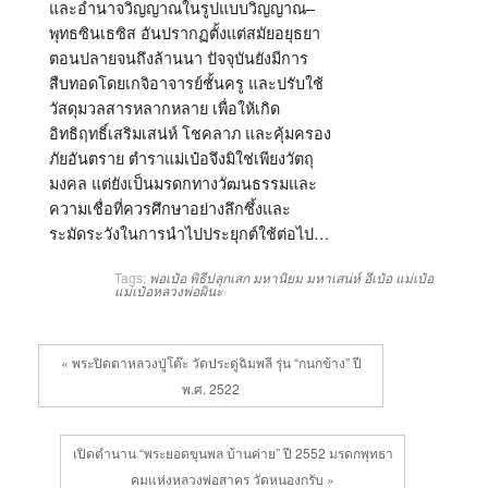
และอำนาจวิญญาณในรูปแบบวิญญาณ
–
พุทธซินเธซิส อันปรากฏตั้งแต่สมัยอยุธยา
ตอนปลายจนถึงล้านนา ปัจจุบันยังมีการ
สืบทอดโดยเกจิอาจารย์ชั้นครู และปรับใช้
วัสดุมวลสารหลากหลาย เพื่อให้เกิด
อิทธิฤทธิ์เสริมเสน่ห์ โชคลาภ และคุ้มครอง
ภัยอันตราย ตำราแม่เป๋อจึงมิใช่เพียงวัตถุ
มงคล แต่ยังเป็นมรดกทางวัฒนธรรมและ
ความเชื่อที่ควรศึกษาอย่างลึกซึ้งและ
ระมัดระวังในการนำไปประยุกต์ใช้ต่อไป…
Tags:
พ่อเป๋อ
พิธีปลุกเสก
มหานิยม
มหาเสน่ห์
อีเป๋อ
แม่เป๋อ
แม่เป๋อหลวงพ่อผินะ
« พระปิดตาหลวงปู่โต๊ะ วัดประดู่ฉิมพลี รุ่น “กนกข้าง” ปี
พ.ศ. 2522
เปิดตำนาน “พระยอดขุนพล บ้านค่าย” ปี 2552 มรดกพุทธา
คมแห่งหลวงพ่อสาคร วัดหนองกรับ »