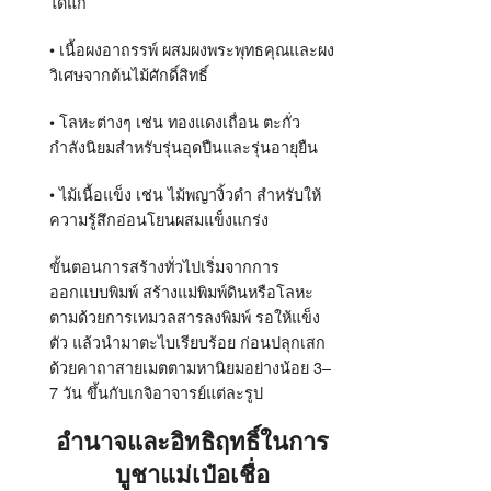
ได้แก่
•
เนื้อผงอาถรรพ์ ผสมผงพระพุทธคุณและผง
วิเศษจากต้นไม้ศักดิ์สิทธิ์
•
โลหะต่างๆ เช่น ทองแดงเถื่อน ตะกั่ว
กำลังนิยมสำหรับรุ่นอุดปืนและรุ่นอายุยืน
•
ไม้เนื้อแข็ง เช่น ไม้พญางิ้วดำ สำหรับให้
ความรู้สึกอ่อนโยนผสมแข็งแกร่ง
ขั้นตอนการสร้างทั่วไปเริ่มจากการ
ออกแบบพิมพ์ สร้างแม่พิมพ์ดินหรือโลหะ
ตามด้วยการเทมวลสารลงพิมพ์ รอให้แข็ง
ตัว แล้วนำมาตะไบเรียบร้อย ก่อนปลุกเสก
ด้วยคาถาสายเมตตามหานิยมอย่างน้อย
3–
7
วัน ขึ้นกับเกจิอาจารย์แต่ละรูป
อำนาจและอิทธิฤทธิ์ในการ
บูชาแม่เป๋อเชื่อ