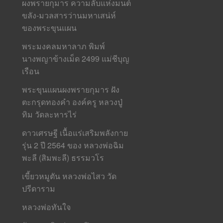
ผงพรายกุมาร ความลับแห่งมนต์
ขลัง-มวลสารว่านมหาเสน่ห์
ของพระขุนแผน
พระมงคลมหาลาภ พิมพ์
นางพญาข้างเม็ด 2499 แม่ชีบุญ
เรือน
พระขุนแผนผงพรายกุมาร ฝัง
ตะกรุดทองคำ องค์ครู หลวงปู่
ทิม วัดละหารไร่
ดาวเศรษฐี เนื้อแร่เสริมพลังกาย
รุ่น 2 ปี 2564 ของ หลวงพ่อฉิม
พะลี (สิมพะลี) ธรรมวโร
เขี้ยวหมูตัน หลวงพ่อไสว วัด
ปรีดาราม
หลวงพ่อทันใจ