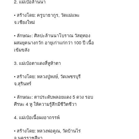
2.
แม่เป๋อล้านนา
•
สร้างโดย
:
ครูบาธากูร
,
วัดแม่แพะ
จ
.
เชียงใหม่
•
ลักษณะ
:
ศิลปะล้านนาโบราณ วัสดุทอง
ผสมยุคนางกวัก อายุเก่าแก่กว่า
100
ปี เนื้อ
เข้มขลัง
3.
แม่เป๋อตาแดงสี่หูห้าตา
•
สร้างโดย
:
หลวงปู่หงษ์
,
วัดเพชรบุรี
จ
.
สุรินทร์
•
ลักษณะ
:
ตาประดับพลอยแดง
5
ดวง รอบ
ศีรษะ
4
หู ให้ความรู้สึกมีชีวิตชีวา
4.
แม่เป๋อเนื้อผงอาถรรพ์
•
สร้างโดย
:
หลวงพ่อคูณ
,
วัดบ้านไร่
จ
.
นครราชสีมา