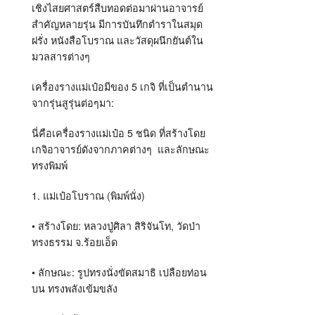
เชิงไสยศาสตร์สืบทอดต่อมาผ่านอาจารย์
สำคัญหลายรุ่น มีการบันทึกตำราในสมุด
ฝรั่ง หนังสือโบราณ และวัสดุผนึกยันต์ใน
มวลสารต่างๆ
เครื่องรางแม่เป๋อมีของ 5 เกจิ ที่เป็นตำนาน
จากรุ่นสูรุ่นต่อๆมา
:
นี่คือเครื่องรางแม่เป๋อ
5
ชนิด ที่สร้างโดย
เกจิอาจารย์ดังจากภาคต่างๆ
และลักษณะ
ทรงพิมพ์
1.
แม่เป๋อโบราณ
(
พิมพ์นั่ง
)
•
สร้างโดย
:
หลวงปู่ศิลา สิริจันโท
,
วัดป่า
ทรงธรรม จ
.
ร้อยเอ็ด
•
ลักษณะ
:
รูปทรงนั่งขัดสมาธิ เปลือยท่อน
บน ทรงพลังเข้มขลัง