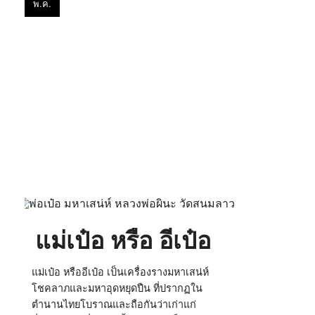
พ.ค.
แม่
เป๋อ
หรือ
อี
เป๋อ
แม่เป๋อ หรือ อีเป๋อ
แม่เป๋อ หรืออีเป๋อ เป็นเครื่องรางมหาเสน่ห์
โชคลาภและมหาอุดหยุดปืน ที่ปรากฏใน
ตำนานไทยโบราณและถือกันว่าเก่าแก่