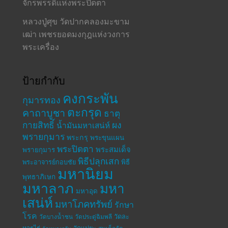
จักรพรรดิแห่งพระปิดตา
หลวงปู่ศุข วัดปากคลองมะขาม
เฒ่า เพชรยอดมงกุฎแห่งวงการ
พระเครื่อง
ป้ายกำกับ
คงกระพัน
กุมารทอง
ตะกรุด
คาถาบูชา
ธาตุ
กายสิทธิ์
ผง
น้ำมันมหาเสน่ห์
พรายกุมาร
พระกรุ
พระขุนแผน
พระปิดตา
พระสมเด็จ
พรายกุมาร
พิธีปลุกเสก
พระอาจารย์กอบชัย
พิธี
มหานิยม
พุทธาภิเษก
มหาลาภ
มหา
มหาอุด
เสน่ห์
มหาโภคทรัพย์
รักษา
โรค
วัดละ
วัดบางน้ำชน
วัดประดู่ฉิมพลี
หารไร่
วัดแม่ยะ
สมเด็จวัด