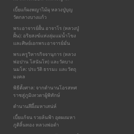
เบี้ยแก้ผงพญาไม้ผุ หลวงปู่บุญ
วัดกลางบางแก้ว
พระอาจารย์ฝั้น อาจาโร (หลวงปู่
ฝั้น): อริยสงฆ์แห่งลุ่มแม่น้ำโขง
และศิษย์เอกพระอาจารย์มั่น
พระครูวิหารกิจจานุการ (หลวง
พ่อปาน โสนันโท) และวัดบาง
นมโค: ประวัติ ธรรมะ และวัตถุ
มงคล
พิธีตั้งศาล: จากตำนานโอรสทศ
ราชสู่ภูมิเทวดาผู้พิทักษ์
ตำนานสีผึ้งมหาเสน่ห์
เบี้ยแก้จน รวยล้นฟ้า อุดผงมหา
ภูติลิ้นทอง หลวงพ่อดำ