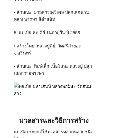
•
ลักษณะ
:
มวลสารผงวิเศษ ปลุกเสกนาน
หลายพรรษา สีดำสนิท
5.
แม่เป๋อ ลป
.
คีย์ รุ่นอายุยืน ปี
2556
•
สร้างโดย
:
หลวงปู่คีย์
,
วัดศรีลำยอง
จ
.
สุรินทร์
•
ลักษณะ
:
พิมพ์เล็ก เนื้อโลหะ หลวงปู่ ปลุก
เสกถวายพรรษา
มวลสารและวิธีการสร้าง
แม่เป๋อประยุกต์ใช้มวลสารหลากหลายชนิด