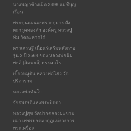
นางพญาข้างเม็ด 2499 แม่ชีบุญ
เรือน
พระขุนแผนผงพรายกุมาร ฝัง
ตะกรุดทองคำ องค์ครู หลวงปู่
ทิม วัดละหารไร่
ดาวเศรษฐี เนื้อแร่เสริมพลังกาย
รุ่น 2 ปี 2564 ของ หลวงพ่อฉิม
พะลี (สิมพะลี) ธรรมวโร
เขี้ยวหมูตัน หลวงพ่อไสว วัด
ปรีดาราม
หลวงพ่อทันใจ
จักรพรรดิแห่งพระปิดตา
หลวงปู่ศุข วัดปากคลองมะขาม
เฒ่า เพชรยอดมงกุฎแห่งวงการ
พระเครื่อง