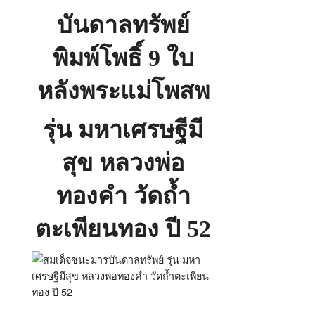
9
ใบ
บันดาลทรัพย์
หลัง
พระ
แม่
โพสพ
พิมพ์โพธิ์ 9 ใบ
รุ่น
มหา
เศรษฐี
มี
หลังพระแม่โพสพ
สุข
หลวง
พ่อ
ทองคำ
วัด
รุ่น มหาเศรษฐีมี
ถ้ำ
ตะเพียน
ทอง
สุข หลวงพ่อ
ทองคำ วัดถ้ำ
ตะเพียนทอง ปี 52