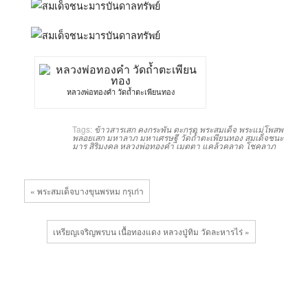
หลวงพ่อทองคำ วัดถ้ำตะเพียนทอง
Tags:
ข้าวสารเสก
คงกระพัน
ตะกรุด
พระสมเด็จ
พระแม่โพสพ
พลอยเสก
มหาลาภ
มหาเศรษฐี
วัดถ้ำตะเพียนทอง
สมเด็จชนะ
มาร
สิริมงคล
หลวงพ่อทองคำ
เมตตา
แคล้วคลาด
โชคลาภ
« พระสมเด็จบางขุนพรหม กรุเก่า
เหรียญเจริญพรบน เนื้อทองแดง หลวงปู่ทิม วัดละหารไร่ »