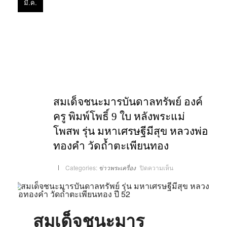
มี.ค.
สมเด็จชนะมารบันดาลทรัพย์ องค์
ครู พิมพ์โพธิ์ 9 ใบ หลังพระแม่
โพสพ รุ่น มหาเศรษฐีมีสุข หลวงพ่อ
ทองคำ วัดถ้ำตะเพียนทอง
บน
Categories:
ข่าวพระเครื่อง
ปิดความเห็น
สมเด็จ
ชนะ
มาร
บันดาล
ทรัพย์
องค์
ครู
พิมพ์
สมเด็จชนะมาร
โพธิ์