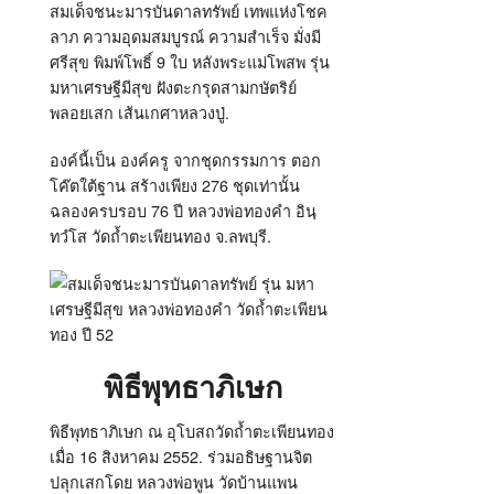
สมเด็จชนะมารบันดาลทรัพย์ เทพแห่งโชค
ลาภ ความอุดมสมบูรณ์ ความสำเร็จ มั่งมี
ศรีสุข พิมพ์โพธิ์ 9 ใบ หลังพระแม่โพสพ รุ่น
มหาเศรษฐีมีสุข ฝังตะกรุดสามกษัตริย์
พลอยเสก เส้นเกศาหลวงปู่.
องค์นี้เป็น องค์ครู จากชุดกรรมการ ตอก
โค๊ตใต้ฐาน สร้างเพียง 276 ชุดเท่านั้น
ฉลองครบรอบ 76 ปี หลวงพ่อทองคำ อินฺ
ทวํโส วัดถ้ำตะเพียนทอง จ.ลพบุรี.
พิธีพุทธาภิเษก
พิธีพุทธาภิเษก ณ อุโบสถวัดถ้ำตะเพียนทอง
เมื่อ 16 สิงหาคม 2552. ร่วมอธิษฐานจิต
ปลุกเสกโดย หลวงพ่อพูน วัดบ้านแพน