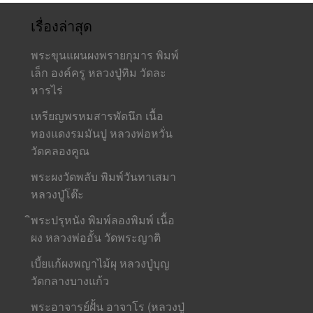
เรื่องล่าสุด
พระขุนแผนผงพรายกุมาร พิมพ์
เล็ก องค์ครู หลวงปู่ทิม วัดละ
หารไร่
เหรียญพรหมสารพัดนึก เนื้อ
ทองแดงรมมันปู หลวงพ่อหวั่น
วัดคลองคูณ
พระผงวัดพลับ พิมพ์วันทาเสมา
หลวงปู่โต๊ะ
ิพระปรุหนัง พิมพ์ลองพิมพ์ เนื้อ
ผง หลวงพ่ออั้น วัดพระญาติ
เบี้ยแก้ผงพญาไม้ผุ หลวงปู่บุญ
วัดกลางบางแก้ว
พระอาจารย์ฝั้น อาจาโร (หลวงปู่