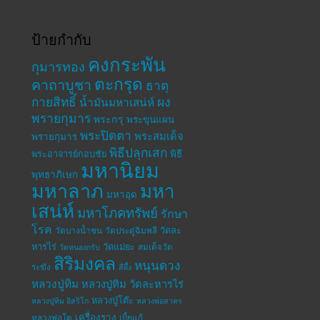
ป้ายกำกับ
คงกระพัน
กุมารทอง
ตะกรุด
คาถาบูชา
ธาตุ
กายสิทธิ์
ผง
น้ำมันมหาเสน่ห์
พรายกุมาร
พระกรุ
พระขุนแผน
พระปิดตา
พระสมเด็จ
พรายกุมาร
พิธีปลุกเสก
พระอาจารย์กอบชัย
พิธี
มหานิยม
พุทธาภิเษก
มหาลาภ
มหา
มหาอุด
เสน่ห์
มหาโภคทรัพย์
รักษา
โรค
วัดละ
วัดบางน้ำชน
วัดประดู่ฉิมพลี
หารไร่
วัดแม่ยะ
สมเด็จวัด
วัดหนองกรับ
สิริมงคล
หนุนดวง
ระฆัง
สีผึ้ง
หลวงปู่ทิม
หลวงปู่ทิม วัดละหารไร่
หลวงปู่โต๊ะ
หลวงปู่ทิม อิสริโก
หลวงพ่อสาคร
เครื่องราง
หลวงพ่อโต
เบี้ยแก้