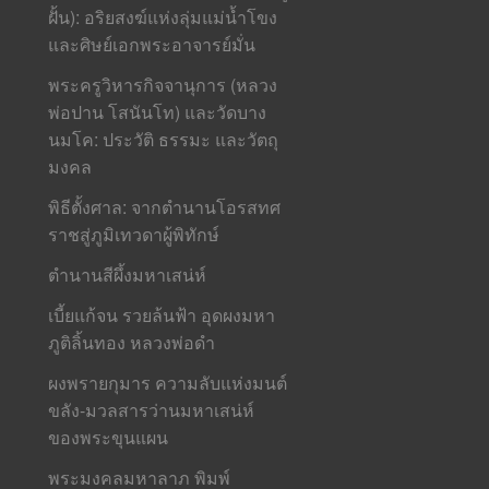
ฝั้น): อริยสงฆ์แห่งลุ่มแม่น้ำโขง
และศิษย์เอกพระอาจารย์มั่น
พระครูวิหารกิจจานุการ (หลวง
พ่อปาน โสนันโท) และวัดบาง
นมโค: ประวัติ ธรรมะ และวัตถุ
มงคล
พิธีตั้งศาล: จากตำนานโอรสทศ
ราชสู่ภูมิเทวดาผู้พิทักษ์
ตำนานสีผึ้งมหาเสน่ห์
เบี้ยแก้จน รวยล้นฟ้า อุดผงมหา
ภูติลิ้นทอง หลวงพ่อดำ
ผงพรายกุมาร ความลับแห่งมนต์
ขลัง-มวลสารว่านมหาเสน่ห์
ของพระขุนแผน
พระมงคลมหาลาภ พิมพ์