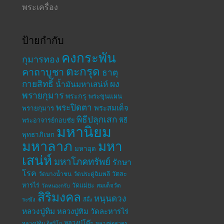
พระเครื่อง
ป้ายกำกับ
คงกระพัน
กุมารทอง
ตะกรุด
คาถาบูชา
ธาตุ
กายสิทธิ์
ผง
น้ำมันมหาเสน่ห์
พรายกุมาร
พระกรุ
พระขุนแผน
พระปิดตา
พระสมเด็จ
พรายกุมาร
พิธีปลุกเสก
พระอาจารย์กอบชัย
พิธี
มหานิยม
พุทธาภิเษก
มหาลาภ
มหา
มหาอุด
เสน่ห์
มหาโภคทรัพย์
รักษา
โรค
วัดละ
วัดบางน้ำชน
วัดประดู่ฉิมพลี
หารไร่
วัดแม่ยะ
สมเด็จวัด
วัดหนองกรับ
สิริมงคล
หนุนดวง
ระฆัง
สีผึ้ง
หลวงปู่ทิม
หลวงปู่ทิม วัดละหารไร่
หลวงปู่โต๊ะ
หลวงปู่ทิม อิสริโก
หลวงพ่อสาคร