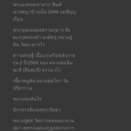
พระมงคลมหาลาภ พิมพ์
นางพญาข้างเม็ด 2499 แม่ชีบุญ
เรือน
พระขุนแผนผงพรายกุมาร ฝัง
ตะกรุดทองคำ องค์ครู หลวงปู่
ทิม วัดละหารไร่
ดาวเศรษฐี เนื้อแร่เสริมพลังกาย
รุ่น 2 ปี 2564 ของ หลวงพ่อฉิม
พะลี (สิมพะลี) ธรรมวโร
เขี้ยวหมูตัน หลวงพ่อไสว วัด
ปรีดาราม
หลวงพ่อทันใจ
จักรพรรดิแห่งพระปิดตา
หลวงปู่ศุข วัดปากคลองมะขาม
เฒ่า เพชรยอดมงกุฎแห่งวงการ