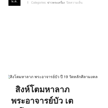
พ.ค.
บน
Categories:
ข่าวพระเครื่อง
ปิดความเห็น
สิงห์
โต
มหาลาภ
พระ
อาจารย์
บัว
เต
มิโย
วัด
หลัก
ศิลา
มงคล
สิงห์โตมหาลาภ
พระอาจารย์บัว เต