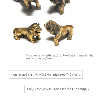
Tags:
พระอาจารย์บัว เตมิโย
วัดหลักศิลามงคล
สิงห์โต
มหาลาภ
หลวงปู่รอด
« กุมารทองขี่วัวธนูเพิ่มทรัพย์ หลวงพ่อพรหม วัดบ้านสวน
วัวธนู หลวงปู่คำแสน คุณาลังกาโร วัดป่าดอนมูล »