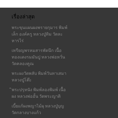
เรื่องล่าสุด
พระขุนแผนผงพรายกุมาร พิมพ์
เล็ก องค์ครู หลวงปู่ทิม วัดละ
หารไร่
เหรียญพรหมสารพัดนึก เนื้อ
ทองแดงรมมันปู หลวงพ่อหวั่น
วัดคลองคูณ
พระผงวัดพลับ พิมพ์วันทาเสมา
หลวงปู่โต๊ะ
ิพระปรุหนัง พิมพ์ลองพิมพ์ เนื้อ
ผง หลวงพ่ออั้น วัดพระญาติ
เบี้ยแก้ผงพญาไม้ผุ หลวงปู่บุญ
วัดกลางบางแก้ว