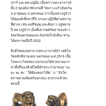
เสาร์ และหลวงปู่มั่น เมื่อคราวพระอาจารย์
ทั้ง 2 ธุดงค์มาพักแรมที่ วัดเกาะแก้วอัมพวัน
อ.ธาตุพนม จ.นครพนม จากนั้นหลวงปู่บัวฯ
ได้ธุดงค์เพื่อหาที่วิเวกและปฏิบัติตามสถาน
ที่ต่างๆ เช่น ดงสีชมพู และฝั่งลาว อยู่หลาย
ปี หลวงปู่บัวฯ เป็นที่เคารพศรัทธาของชาว
จังหวัดนครพนมและจังหวัดใกล้เคียง ท่าน
ได้มรภาพเมื่อปี 2532
สิงห์โตทองมหาลาภพระอาจารย์บัว เตมิโย
วัดหลักศิลามงคล นครพนม พ.ศ.2519 เนื้อ
โลหะกะไหล่ทอง ออกแบบได้สวยงามมาก
ขาทั้งสี่ของสิงห์โตมีอักขระภาษาขอม “นะ
มะ พะ ทะ ” ใต้ท้องตอกโค๊ต ” บ ” สิงโต
สภาพสวยเดิมพร้อมกล่อง หายากแล้วค่ะ
ตอนนี้