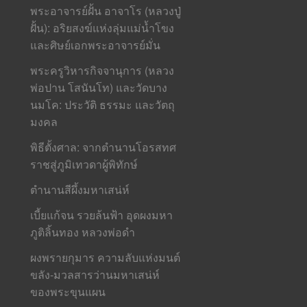
พระอาจารย์ฝั้น อาจาโร (หลวงปู่
ฝั้น): อริยสงฆ์แห่งลุ่มแม่น้ำโขง
และศิษย์เอกพระอาจารย์มั่น
พระครูวิหารกิจจานุการ (หลวง
พ่อปาน โสนันโท) และวัดบาง
นมโค: ประวัติ ธรรมะ และวัตถุ
มงคล
พิธีตั้งศาล: จากตำนานโอรสทศ
ราชสู่ภูมิเทวดาผู้พิทักษ์
ตำนานสีผึ้งมหาเสน่ห์
เบี้ยแก้จน รวยล้นฟ้า อุดผงมหา
ภูติลิ้นทอง หลวงพ่อดำ
ผงพรายกุมาร ความลับแห่งมนต์
ขลัง-มวลสารว่านมหาเสน่ห์
ของพระขุนแผน