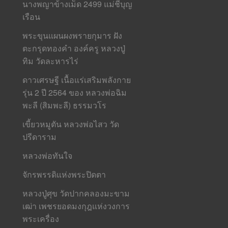
นางพญาข้างเม็ด 2499 แม่ชีบุญ
เรือน
พระขุนแผนผงพรายกุมาร ฝัง
ตะกรุดทองคำ องค์ครู หลวงปู่
ทิม วัดละหารไร่
ดาวเศรษฐี เนื้อแร่เสริมพลังกาย
รุ่น 2 ปี 2564 ของ หลวงพ่อฉิม
พะลี (สิมพะลี) ธรรมวโร
เขี้ยวหมูตัน หลวงพ่อไสว วัด
ปรีดาราม
หลวงพ่อทันใจ
จักรพรรดิแห่งพระปิดตา
หลวงปู่ศุข วัดปากคลองมะขาม
เฒ่า เพชรยอดมงกุฎแห่งวงการ
พระเครื่อง