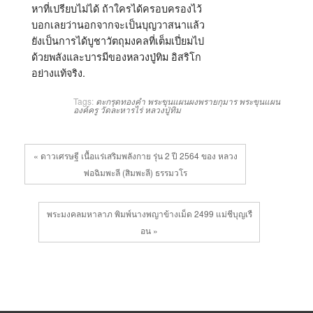
หาที่เปรียบไม่ได้ ถ้าใครได้ครอบครองไว้
บอกเลยว่านอกจากจะเป็นบุญวาสนาแล้ว
ยังเป็นการได้บูชาวัตถุมงคลที่เต็มเปี่ยมไป
ด้วยพลังและบารมีของหลวงปู่ทิม อิสริโก
อย่างแท้จริง.
Tags:
ตะกรุดทองคำ
พระขุนแผนผงพรายกุมาร
พระขุนแผน
องค์ครู
วัดละหารไร่
หลวงปู่ทิม
« ดาวเศรษฐี เนื้อแร่เสริมพลังกาย รุ่น 2 ปี 2564 ของ หลวง
พ่อฉิมพะลี (สิมพะลี) ธรรมวโร
พระมงคลมหาลาภ พิมพ์นางพญาข้างเม็ด 2499 แม่ชีบุญเรื
อน »