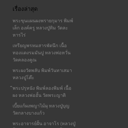
เรื่องล่าสุด
พระขุนแผนผงพรายกุมาร พิมพ์
เล็ก องค์ครู หลวงปู่ทิม วัดละ
หารไร่
เหรียญพรหมสารพัดนึก เนื้อ
ทองแดงรมมันปู หลวงพ่อหวั่น
วัดคลองคูณ
พระผงวัดพลับ พิมพ์วันทาเสมา
หลวงปู่โต๊ะ
ิพระปรุหนัง พิมพ์ลองพิมพ์ เนื้อ
ผง หลวงพ่ออั้น วัดพระญาติ
เบี้ยแก้ผงพญาไม้ผุ หลวงปู่บุญ
วัดกลางบางแก้ว
พระอาจารย์ฝั้น อาจาโร (หลวงปู่