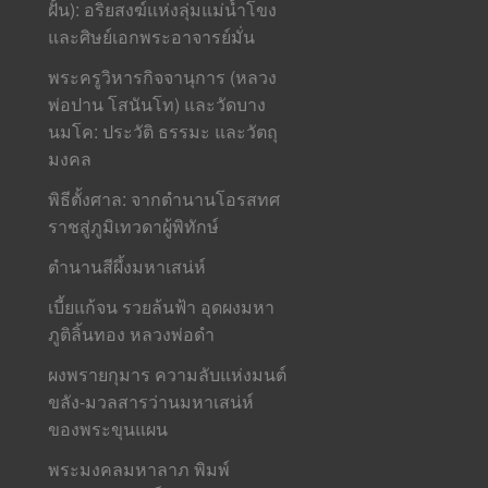
ฝั้น): อริยสงฆ์แห่งลุ่มแม่น้ำโขง
และศิษย์เอกพระอาจารย์มั่น
พระครูวิหารกิจจานุการ (หลวง
พ่อปาน โสนันโท) และวัดบาง
นมโค: ประวัติ ธรรมะ และวัตถุ
มงคล
พิธีตั้งศาล: จากตำนานโอรสทศ
ราชสู่ภูมิเทวดาผู้พิทักษ์
ตำนานสีผึ้งมหาเสน่ห์
เบี้ยแก้จน รวยล้นฟ้า อุดผงมหา
ภูติลิ้นทอง หลวงพ่อดำ
ผงพรายกุมาร ความลับแห่งมนต์
ขลัง-มวลสารว่านมหาเสน่ห์
ของพระขุนแผน
พระมงคลมหาลาภ พิมพ์