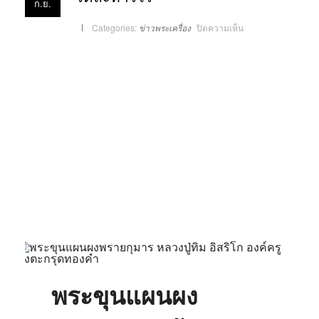
ก.ย.
บน
Categories:
ข่าวพระเครื่อง
ปิดความเห็น
พระ
ขุนแผน
ผง
พราย
กุมาร
ฝัง
ตะกรุด
ทองคำ
องค์
ครู
หลวง
ปู่
ทิม
วัด
ละ
หาร
ไร่
พระขุนแผนผง