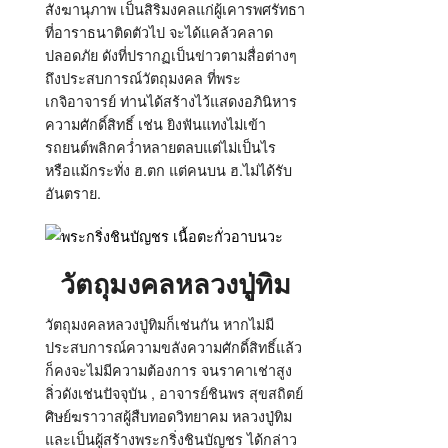
สังฆานุภาพ เป็นสิริมงคลแก่ผู้เคารพศรัทธา
ที่อาราธนาติดตัวไป จะได้แคล้วคลาด
ปลอดภัย ดังที่ปรากฏเป็นข่าวตามสื่อต่างๆ
ถึงประสบการณ์วัตถุมงคล ที่พระ
เกจิอาจารย์ ท่านได้สร้างไว้แสดงอภินิหาร
ความศักดิ์สิทธิ์ เช่น ยิงฟันแทงไม่เข้า
รถยนต์พลิกคว่ำหลายตลบแต่ไม่เป็นไร
หรือแม้กระทั่ง ฮ.ตก แต่คนบน ฮ.ไม่ได้รับ
อันตราย.
วัตถุมงคลหลวงปู่ทิม
วัตถุมงคลหลวงปู่ทิมก็เช่นกัน หากไม่มี
ประสบการณ์ความขลังความศักดิ์สิทธิ์แล้ว
ก็คงจะไม่มีความต้องการ จนราคาเช่าสูง
ลิ่วดังเช่นปัจจุบัน , อาจารย์ชินพร สุขสถิตย์
ศิษย์ฆราวาสผู้สืบทอดวิทยาคม หลวงปู่ทิม
และเป็นผู้สร้างพระกริ่งชินบัญชร ได้กล่าว