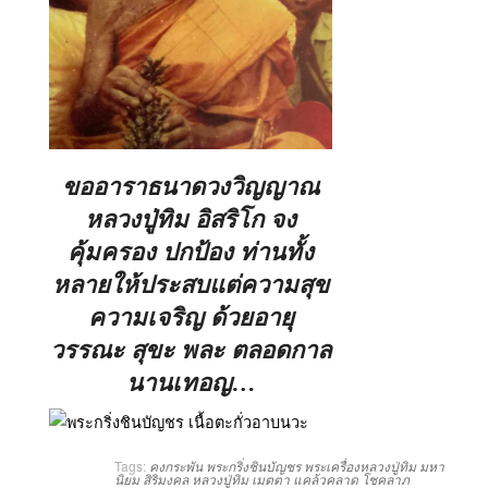
ขออาราธนาดวงวิญญาณ
หลวงปู่ทิม อิสริโก จง
คุ้มครอง ปกป้อง ท่านทั้ง
หลายให้ประสบแต่ความสุข
ความเจริญ ด้วยอายุ
วรรณะ สุขะ พละ ตลอดกาล
นานเทอญ…
Tags:
คงกระพัน
พระกริ่งชินบัญชร
พระเครื่องหลวงปู่ทิม
มหา
นิยม
สิริมงคล
หลวงปู่ทิม
เมตตา
แคล้วคลาด
โชคลาภ