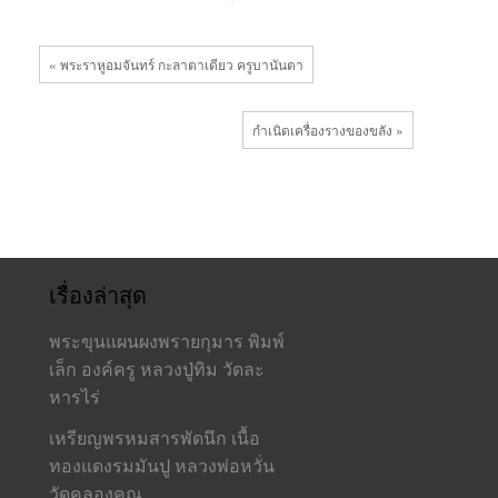
« พระราหูอมจันทร์ กะลาตาเดียว ครูบานันตา
กำเนิดเครื่องรางของขลัง »
เรื่องล่าสุด
พระขุนแผนผงพรายกุมาร พิมพ์
เล็ก องค์ครู หลวงปู่ทิม วัดละ
หารไร่
เหรียญพรหมสารพัดนึก เนื้อ
ทองแดงรมมันปู หลวงพ่อหวั่น
วัดคลองคูณ