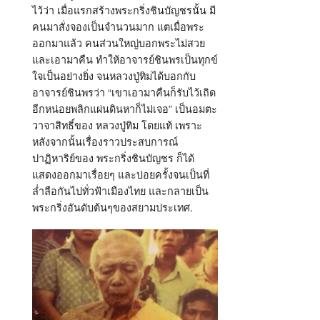
ไว้ว่า เมื่อแรกสร้างพระกริ่งชินบัญชรนั้น มี
คนมาสั่งจองเป็นจำนวนมาก แตเมื่อพระ
ออกมาแล้ว คนส่วนใหญ่บอกพระไม่สวย
และเอามาคืน ทำให้อาจารย์ชินพรเป็นทุกข์
ใจเป็นอย่างยิ่ง จนหลวงปู่ทิมได้บอกกับ
อาจารย์ชินพรว่า “เขาเอามาคืนก็รับไว้เถิด
อีกหน่อยพลิกแผ่นดินหาก็ไม่เจอ” เป็นอมตะ
วาจาสิทธิ์ของ หลวงปู่ทิม โดยแท้ เพราะ
หลังจากนั้นเรื่องราวประสบการณ์
ปาฏิหาริย์ของ พระกริ่งชินบัญชร ก็ได้
แสดงออกมาเรื่อยๆ และบ่อยครั้งจนเป็นที่
ล่ำลือกันไปทั่วฟ้าเมืองไทย และกลายเป็น
พระกริ่งอันดับต้นๆของสยามประเทศ.