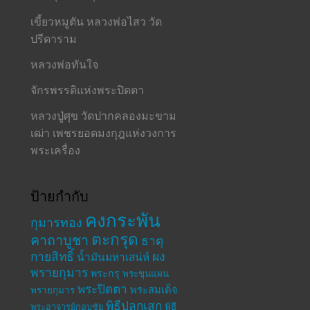
เขี้ยวหมูตัน หลวงพ่อไสว วัด
ปรีดาราม
หลวงพ่อทันใจ
จักรพรรดิแห่งพระปิดตา
หลวงปู่ศุข วัดปากคลองมะขาม
เฒ่า เพชรยอดมงกุฎแห่งวงการ
พระเครื่อง
ป้ายกำกับ
คงกระพัน
กุมารทอง
ตะกรุด
คาถาบูชา
ธาตุ
กายสิทธิ์
ผง
น้ำมันมหาเสน่ห์
พรายกุมาร
พระกรุ
พระขุนแผน
พระปิดตา
พระสมเด็จ
พรายกุมาร
พิธีปลุกเสก
พระอาจารย์กอบชัย
พิธี