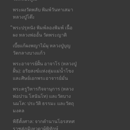
พระผงวัดพลับ พิมพ์วันทาเสมา
หลวงปู่โต๊ะ
ิพระปรุหนัง พิมพ์ลองพิมพ์ เนื้อ
ผง หลวงพ่ออั้น วัดพระญาติ
เบี้ยแก้ผงพญาไม้ผุ หลวงปู่บุญ
วัดกลางบางแก้ว
พระอาจารย์ฝั้น อาจาโร (หลวงปู่
ฝั้น): อริยสงฆ์แห่งลุ่มแม่น้ำโขง
และศิษย์เอกพระอาจารย์มั่น
พระครูวิหารกิจจานุการ (หลวง
พ่อปาน โสนันโท) และวัดบาง
นมโค: ประวัติ ธรรมะ และวัตถุ
มงคล
พิธีตั้งศาล: จากตำนานโอรสทศ
ราชสู่ภูมิเทวดาผู้พิทักษ์