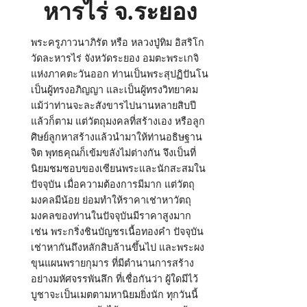
หารไร่ จ.ระยอง
พระครูภาวนาภิรัต หรือ หลวงปู่ทิม อิสริโก
วัดละหารไร่ จังหวัดระยอง อมตะพระเกจิ
แห่งภาคตะวันออก ท่านเป็นพระสุปฏิปันโน
เป็นผู้ทรงอภิญญา และเป็นผู้ทรงวิทยาคม
แม้ว่าท่านจะละสังขารไปนานหลายสิบปี
แล้วก็ตาม แต่วัตถุมงคลที่สร้างเอง หรือลูก
ศิษย์ลูกหาสร้างแล้วนำมาให้ท่านอธิษฐาน
จิต พุทธคุณก็เข้มขลังไม่ต่างกัน จึงเป็นที่
นิยมชมชอบของเซียนพระและนักสะสมใน
ปัจจุบัน เมื่อความต้องการมีมาก แต่วัตถุ
มงคลมีน้อย ย่อมทำให้ราคาเช่าหาวัตถุ
มงคลของท่านในปัจจุบันมีราคาสูงมาก
เช่น พระกริ่งชินบัญชรเนื้อทองคำ ปัจจุบัน
เช่าหากันถึงหลักสิบล้านขึ้นไป และพระผง
ขุนแผนพรายกุมาร ที่มีตำนานการสร้าง
อย่างมหัศจรรพันลึก ที่เชื่อกันว่า ผู้ใดมีไว้
บูชาจะเป็นเมตตามหานิยมยิ่งนัก ทุกวันนี้