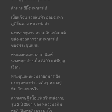
ตำนานสีผึ้งมหาเสน่ห์
เบี้ยแก้จน รวยล้นฟ้า อุดผงมหา
ภูติลิ้นทอง หลวงพ่อดำ
ผงพรายกุมาร ความลับแห่งมนต์
ขลัง-มวลสารว่านมหาเสน่ห์
ของพระขุนแผน
พระมงคลมหาลาภ พิมพ์
นางพญาข้างเม็ด 2499 แม่ชีบุญ
เรือน
พระขุนแผนผงพรายกุมาร ฝัง
ตะกรุดทองคำ องค์ครู หลวงปู่
ทิม วัดละหารไร่
ดาวเศรษฐี เนื้อแร่เสริมพลังกาย
รุ่น 2 ปี 2564 ของ หลวงพ่อฉิม
พะลี (สิมพะลี) ธรรมวโร