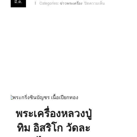
มี.ค.
บน
Categories:
ข่าวพระเครื่อง
ปิดความเห็น
พระ
เครื่อง
หลวง
ปู่
ทิม
อิส
ริโก
วัด
ละ
หาร
ไร่
จ.ระยอง
พระเครื่องหลวงปู่
ทิม อิสริโก วัดละ