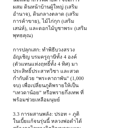
ผสม ดินหน้าบ้านผู้ใหญ่ (เสริม
อำนาจ), ดินกลางตลาด (เสริม
การค้าขาย), ไม้ไก่กุก (เสริม
เสน่ห์), และดอกไม้บูชาพระ (เสริม
พุทธคุณ)
การปลุกเสก: ทำพิธีบวงสรวง
อัญเชิญ บรมครูฤาษีทั้ง 4 องค์
(ตัวแทนแห่งฤทธิ์ทั้ง 4 ทิศ) มา
ประสิทธิ์ประสาทวิชา และสวด
กำกับด้วย “พระคาถาพัน” (1,000
จบ) เพื่อเปลี่ยนภูติพรายให้เป็น
“เทวดาน้อย” หรือพรายกึ่งเทพ ที่
พร้อมช่วยเหลือมนุษย์
3.3 การผสานพลัง: ปรอท + ภูติ
ในเบี้ยแก้จนรุ่นนี้ หลวงพ่อดำได้