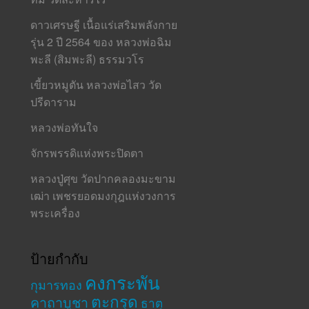
ดาวเศรษฐี เนื้อแร่เสริมพลังกาย
รุ่น 2 ปี 2564 ของ หลวงพ่อฉิม
พะลี (สิมพะลี) ธรรมวโร
เขี้ยวหมูตัน หลวงพ่อไสว วัด
ปรีดาราม
หลวงพ่อทันใจ
จักรพรรดิแห่งพระปิดตา
หลวงปู่ศุข วัดปากคลองมะขาม
เฒ่า เพชรยอดมงกุฎแห่งวงการ
พระเครื่อง
ป้ายกำกับ
คงกระพัน
กุมารทอง
ตะกรุด
คาถาบูชา
ธาตุ