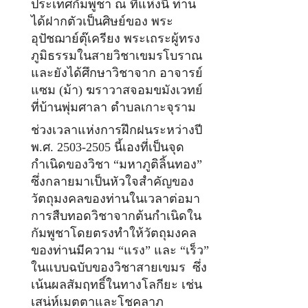
ประเทศกัมพูชา ณ ที่แห่งนี้ ท่าน
ได้ฝากตัวเป็นศิษย์ของ พระ
อุปัชฌาย์ตุ๊เครียง พระเถระผู้ทรง
ภูมิธรรมในสายวิชาเขมรโบราณ
และยังได้ศึกษาวิชาจาก อาจารย์
แซม (ม้า) ฆราวาสจอมขมังเวทย์
ที่บ้านพุ่มศาลา ตำบลเกาะจุราม
ช่วงเวลาแห่งการฝึกฝนระหว่างปี
พ.ศ. 2503-2505 นี้เองที่เป็นจุด
กำเนิดของวิชา “มหาภูติลิ้นทอง”
ซึ่งกลายมาเป็นหัวใจสำคัญของ
วัตถุมงคลของท่านในเวลาต่อมา
การสืบทอดวิชาจากต้นกำเนิดใน
กัมพูชาโดยตรงทำให้วัตถุมงคล
ของท่านมีความ “แรง” และ “เร็ว”
ในแบบฉบับของวิชาสายเขมร ซึ่ง
เน้นผลสัมฤทธิ์ในทางโลกียะ เช่น
เสน่ห์เมตตาและโชคลาภ