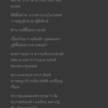
มงคล
พิธีตั้งศาล: จากตำนานโอรสทศ
ราชสู่ภูมิเทวดาผู้พิทักษ์
ตำนานสีผึ้งมหาเสน่ห์
เบี้ยแก้จน รวยล้นฟ้า อุดผงมหา
ภูติลิ้นทอง หลวงพ่อดำ
ผงพรายกุมาร ความลับแห่งมนต์
ขลัง-มวลสารว่านมหาเสน่ห์
ของพระขุนแผน
พระมงคลมหาลาภ พิมพ์
นางพญาข้างเม็ด 2499 แม่ชีบุญ
เรือน
พระขุนแผนผงพรายกุมาร ฝัง
ตะกรุดทองคำ องค์ครู หลวงปู่
ทิม วัดละหารไร่