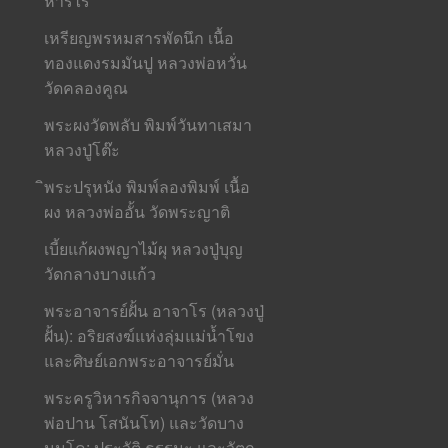
หารไร่
เหรียญพรหมสารพัดนึก เนื้อ
ทองแดงรมมันปู หลวงพ่อหวั่น
วัดคลองคูณ
พระผงวัดพลับ พิมพ์วันทาเสมา
หลวงปู่โต๊ะ
ิพระปรุหนัง พิมพ์ลองพิมพ์ เนื้อ
ผง หลวงพ่ออั้น วัดพระญาติ
เบี้ยแก้ผงพญาไม้ผุ หลวงปู่บุญ
วัดกลางบางแก้ว
พระอาจารย์ฝั้น อาจาโร (หลวงปู่
ฝั้น): อริยสงฆ์แห่งลุ่มแม่น้ำโขง
และศิษย์เอกพระอาจารย์มั่น
พระครูวิหารกิจจานุการ (หลวง
พ่อปาน โสนันโท) และวัดบาง
นมโค: ประวัติ ธรรมะ และวัตถุ