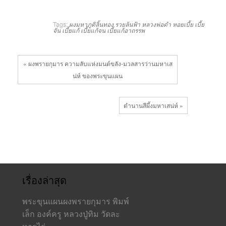
Tags:
ผงมหาภูติลิ้นทอง
รวยล้นฟ้า
หลวงพ่อดำ
หอยเบี้ย
เบี้ย
จั่น
เบี้ยแก้
เบี้ยแก้จน
เบี้ยแก้อาถรรพ
« ผงพรายกุมาร ความลับแห่งมนต์ขลัง-มวลสารว่านมหาเส
น่ห์ ของพระขุนแผน
ตำนานสีผึ้งมหาเสน่ห์ »
เรื่องล่าสุด
พระขุนแผนผงพรายกุมาร พิมพ์
เล็ก องค์ครู หลวงปู่ทิม วัดละ