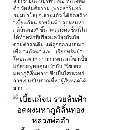
จากชายแดนบูรพา เมื่อ หลวงพ่อ
ดำ วัดสันติธรรม (พระสารินทร์
ธมฺมปาโล) จ.สระแก้ว ได้จัดสร้าง
“เบี้ยแก้จน รวยล้นฟ้า อุดผงมหา
ภูติลิ้นทอง” ขึ้น วัตถุมงคลชิ้นนี้ไม่
ได้ทำหน้าที่เพียงแค่ป้องกันภัย
ตามตำราเดิม แต่ถูกออกแบบมา
เพื่อ “แก้จน” และ “เรียกทรัพย์”
โดยเฉพาะ ผ่านการผนวกวิชาเบี้ย
แก้สายพุทธคุณเข้ากับ “วิชาผง
มหาภูติลิ้นทอง” ซึ่งเป็นไสยเวทย์
สายเขมรโบราณที่หาผู้สืบทอดได้
ยาก