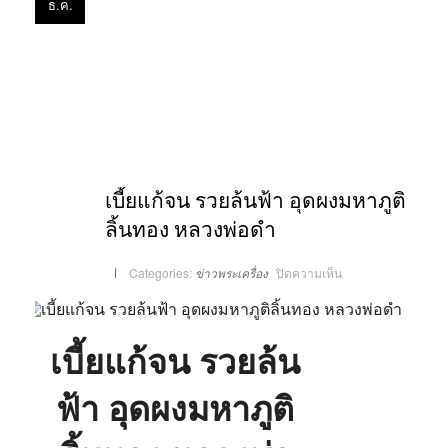
ธ.ค.
เบี้ยแก้จน รวยล้นฟ้า อุดผงมหาภูติ
ลิ้นทอง หลวงพ่อดำ
บน
Categories:
ข่าวพระเครื่อง
ปิดความเห็น
เบี้ย
แก้
จน
รวย
ล้น
ฟ้า
เบี้ยแก้จน รวยล้น
อุด
ผง
มหา
ภูติ
ฟ้า อุดผงมหาภูติ
ลิ้น
ทอง
หลวง
พ่อ