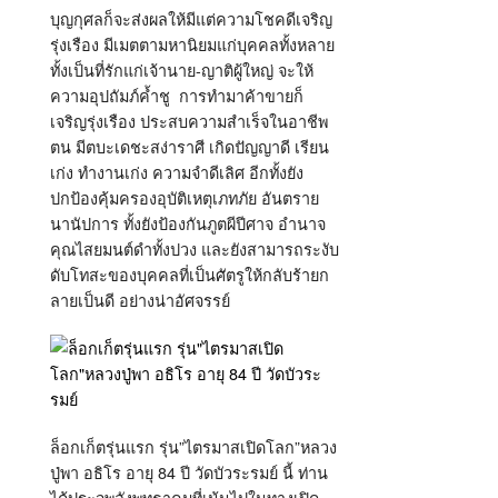
บุญกุศลก็จะส่งผลให้มีแต่ความโชคดีเจริญ
รุ่งเรือง มีเมตตามหานิยมแก่บุคคลทั้งหลาย
ทั้งเป็นที่รักแก่เจ้านาย-ญาติผู้ใหญ่ จะให้
ความอุปถัมภ์ค้ำชู การทำมาค้าขายก็
เจริญรุ่งเรือง ประสบความสำเร็จในอาชีพ
ตน มีตบะเดชะสง่าราศี เกิดปัญญาดี เรียน
เก่ง ทำงานเก่ง ความจำดีเลิศ อีกทั้งยัง
ปกป้องคุ้มครองอุบัติเหตุเภทภัย อันตราย
นานัปการ ทั้งยังป้องกันภูตผีปีศาจ อำนาจ
คุณไสยมนต์ดำทั้งปวง และยังสามารถระงับ
ดับโทสะของบุคคลที่เป็นศัตรูให้กลับร้ายก
ลายเป็นดี อย่างน่าอัศจรรย์
ล็อกเก็ตรุ่นแรก รุ่น”ไตรมาสเปิดโลก”หลวง
ปู่พา อธิโร อายุ 84 ปี วัดบัวระรมย์ นี้ ท่าน
ได้ประจุพลังพุทธาคมที่เน้นไปในทางเปิด