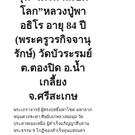
84
ปี
โลก”หลวงปู่พา
วัด
บัว
ระ
รมย์
อธิโร อายุ 84 ปี
จ.ศรีสะเกษ
(พระครูวรกิจจานุ
รักษ์) วัดบัวระรมย์
ต.ตองปิด อ.น้ำ
เกลี้ยง
จ.ศรีสะเกษ
พระเถราจารย์ ผู้ทรงฤทธิ์มหาโชค มหาลาภ
หนุนดวงชะตา ศิษย์เอกหลวงพ่อมุม วัด
ประสาทเยอเหนือ ผู้สำเร็จอภิญญาสืบสาน
พระธรรม 9 โกฏิของสำเร็จลุนแห่งนคร