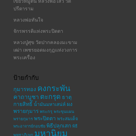
เขี้ยวหมูตัน หลวงพ่อไสว วัด
ปรีดาราม
หลวงพ่อทันใจ
จักรพรรดิแห่งพระปิดตา
หลวงปู่ศุข วัดปากคลองมะขาม
เฒ่า เพชรยอดมงกุฎแห่งวงการ
พระเครื่อง
ป้ายกำกับ
คงกระพัน
กุมารทอง
ตะกรุด
คาถาบูชา
ธาตุ
กายสิทธิ์
ผง
น้ำมันมหาเสน่ห์
พรายกุมาร
พระกรุ
พระขุนแผน
พระปิดตา
พระสมเด็จ
พรายกุมาร
พิธีปลุกเสก
พระอาจารย์กอบชัย
พิธี
มหานิยม
พุทธาภิเษก