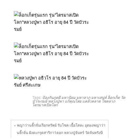
Tags:
ป้องกันภูตผี
มหานิยม
มหาลาภ
มหาเสน่ห์
ล็อกเก็ต
วัด
บัวระรมย์
หลวงปู่พา
แก้คุณไสย
แคล้วคลาด
โชคลาภ
ไตรมาสเปิดโลก
« พญาว่านจั๊กจั่นเรียกทรัพย์ รับโชค เนื้อโลหะ อุดผงพญาว่า
นจั๊กจั่น ฝังตะกรุดสาริกา1ดอก หลวงปู่จันทร์ วัดจันทรังษี