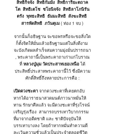
สิทธิกิจจัง สิทธิกัมมัง สิทธิการิยะตถาค
โต สิทธิเตโช ชโยนิจจัง สิทธิลาโภนิรัน
ตรัง พุทธะสิทธิ ธัมมะสิทธิ สังฆะสิทธิ
( ท่อง 1 จบ )
สารพัดสิทธิ ภวันตุเม
จากนั้นก็อธิษฐาน จะขอพรหรือจะขอสิ่งใด
ก็ตั้งจิตให้มั่นแล้วอธิษฐานแต่ในสิ่งดีงาม
จะบังเกิดผลสำเร็จสมความมุ่งมั่นปรารถนา
, พระคาถานี้เป็นพระคาถาเก่าแก่โบราณ
ที่
ได้
หลวงปู่มุม วัดประสาทเยอเหนือ
ประสิทธิ์ประสาทพระคาถานี้ไว้ ซึ่งมีความ
ศักดิ์สิทธิ์ถึงหลายประการคือ :
จากดวงชะตาที่เคยตกอับ
เปิดดวงชะตา
หากได้อาราธนาสวดมนต์ภาวนาหมั่นให้
ทาน รักษาศีลแล้ว จะมีดวงชะตาที่รุ่งโรจน์
เจริญรุ่งเรือง สามารถบรรเทาวิบากกรรม
ที่มาจากอดีตชาติ และ ชาติปัจจุบันให้
บรรเทาบางลง โดยถ้าหากหมั่นทำความดี
ละเว้นความชั่วแล้วเป็นประจำตลอดชีวิต