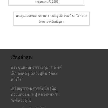
จ.ขอนแก่น ปี 2555
พระขุนแผนคันฉ่องส่องนาง องค์ครู เนื้อว่าน ปี 59 โดย 9 เก
จิคณาจารย์แห่งยุค »
เรื่องล่าสุด
พระขุนแผนผงพรายกุมาร พิมพ์
เล็ก องค์ครู หลวงปู่ทิม วัดละ
หารไร่
เหรียญพรหมสารพัดนึก เนื้อ
ทองแดงรมมันปู หลวงพ่อหวั่น
วัดคลองคูณ