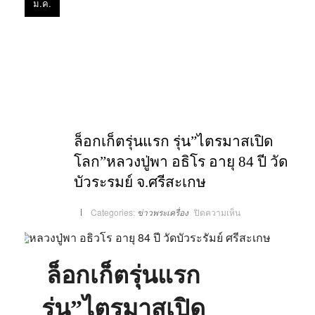
ม.ค.
ล็อกเก็ตรุ่นแรก รุ่น”ไตรมาสเปิด
โลก”หลวงปู่พา อธิโร อายุ 84 ปี วัด
บัวระรมย์ จ.ศรีสะเกษ
บน
Categories:
ข่าวพระเครื่อง
ปิดความเห็น
ล็อก
เก็
ตรุ่
นแรก
รุ่น”ไตรมาส
เปิด
ล็อกเก็ตรุ่นแรก
โลก”หลวง
ปู่
พา
อธิ
รุ่น”ไตรมาสเปิด
โร
อายุ