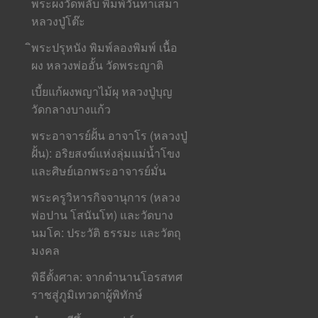
พระผงวัดพลับ พิมพ์วันทาเสมา
หลวงปู่โต๊ะ
ิพระปรุหนัง พิมพ์ลองพิมพ์ เนื้อ
ผง หลวงพ่ออั้น วัดพระญาติ
เบี้ยแก้ผงพญาไม้ผุ หลวงปู่บุญ
วัดกลางบางแก้ว
พระอาจารย์ฝั้น อาจาโร (หลวงปู่
ฝั้น): อริยสงฆ์แห่งลุ่มแม่น้ำโขง
และศิษย์เอกพระอาจารย์มั่น
พระครูวิหารกิจจานุการ (หลวง
พ่อปาน โสนันโท) และวัดบาง
นมโค: ประวัติ ธรรมะ และวัตถุ
มงคล
พิธีตั้งศาล: จากตำนานโอรสทศ
ราชสู่ภูมิเทวดาผู้พิทักษ์