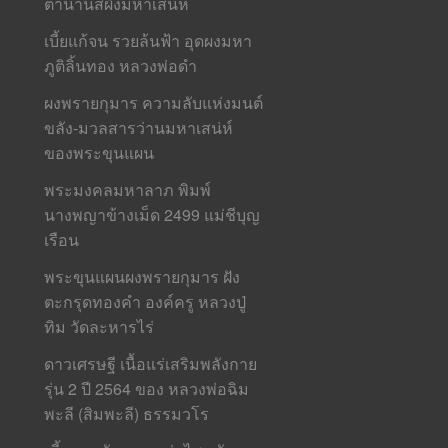
ตำนานสีผึ้งมหาเสน่ห์
เบี้ยแก้จน รวยล้นฟ้า อุดผงมหา
ภูติลิ้นทอง หลวงพ่อดำ
ผงพรายกุมาร ความลับแห่งมนต์
ขลัง-มวลสารว่านมหาเสน่ห์
ของพระขุนแผน
พระมงคลมหาลาภ พิมพ์
นางพญาข้างเม็ด 2499 แม่ชีบุญ
เรือน
พระขุนแผนผงพรายกุมาร ฝัง
ตะกรุดทองคำ องค์ครู หลวงปู่
ทิม วัดละหารไร่
ดาวเศรษฐี เนื้อแร่เสริมพลังกาย
รุ่น 2 ปี 2564 ของ หลวงพ่อฉิม
พะลี (สิมพะลี) ธรรมวโร