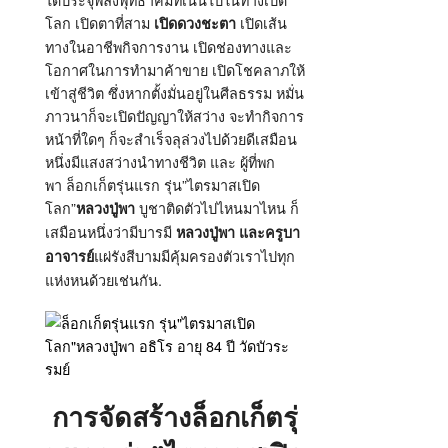
โลก เปิดตาที่สาม
เปิดเส้น
เปิดดวงชะตา
ทางในอาชีพกิจการงาน เปิดช่องทางและ
โอกาศในการทำมาค้าขาย เปิดโชคลาภให้
เข้าสู่ชีวิต ซึ่งหากตั้งมั่นอยู่ในศีลธรรม หมั่น
ภาวนาก็จะเปิดปัญญาให้สว่าง จะทำกิจการ
หน้าที่ใดๆ ก็จะสำเร็จลุล่วงไปด้วยดีเสมือน
หนึ่งมีแสงสว่างนำทางชีวิต และ ผู้ที่พก
พา ล็อกเก็ตรุ่นแรก รุ่น”ไตรมาสเปิด
โลก”
บูชาติดตัวไปไหนมาไหน ก็
หลวงปู่พา
เสมือนหนึ่งว่ามีบารมี
หลวงปู่พา และครูบา
แผ่รังสีบามมีคุ้มครองตัวเราไปทุก
อาจารย์
แห่งหนด้วยเช่นกัน.
การจัดสร้างล็อกเก็ตรุ่