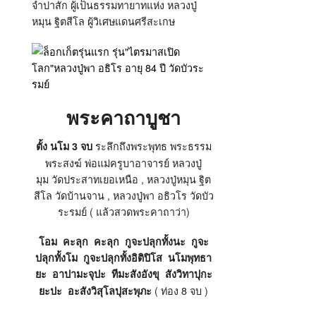
จำปาสัก ผู้เป็นธรรมทายาทแห่ง หลวงปู่
หมุน ฐิตสีโล ผู้วิเศษแดนศรีสะเกษ
พระคาถาบูชา
ระลึกถึงพระพุทธ พระธรรม
ตั้ง นโม 3 จบ
พระสงฆ์ พ่อแม่ครูบาอาจารย์ หลวงปู่
มุม วัดประสาทเยอเหนือ , หลวงปู่หมุน ฐิต
สีโล วัดบ้านจาน , หลวงปู่พา อธิวโร วัดบัว
ระรมย์ ( แล้วสวดพระคาถาว่า)
โอม คะลุก คะลุก กูจะปลุกทั้งนะ กูจะ
ปลุกทั้งโม กูจะปลุกทั้งอิติปิโส นโมพุทธา
ยะ อาปามะจุปะ ทีมะสังอังขุ สังวิทาปุกะ
( ท่อง 8 จบ )
ยะปะ อะสังวิสุโลปุสะพุภะ