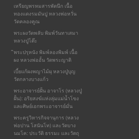
เหรียญพรหมสารพัดนึก เนื้อ
ทองแดงรมมันปู หลวงพ่อหวั่น
วัดคลองคูณ
พระผงวัดพลับ พิมพ์วันทาเสมา
หลวงปู่โต๊ะ
ิพระปรุหนัง พิมพ์ลองพิมพ์ เนื้อ
ผง หลวงพ่ออั้น วัดพระญาติ
เบี้ยแก้ผงพญาไม้ผุ หลวงปู่บุญ
วัดกลางบางแก้ว
พระอาจารย์ฝั้น อาจาโร (หลวงปู่
ฝั้น): อริยสงฆ์แห่งลุ่มแม่น้ำโขง
และศิษย์เอกพระอาจารย์มั่น
พระครูวิหารกิจจานุการ (หลวง
พ่อปาน โสนันโท) และวัดบาง
นมโค: ประวัติ ธรรมะ และวัตถุ