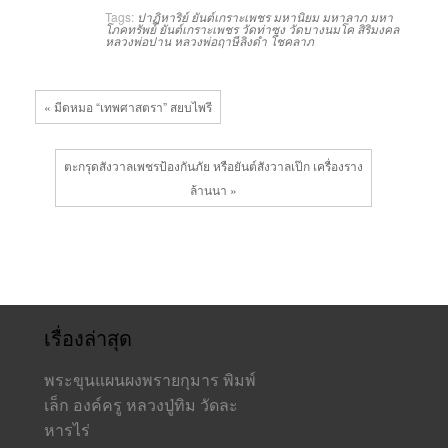
Tags:
ปาฏิหาริย์ ยันต์เกราะเพชร
มหานิยม
มหาลาภ
มหา
โภคทรัพย์
ยันต์เกราะเพชร
วัดท่าซุง
วัดบางนมโค
สิริมงคล
หลวงพ่อปาน
หลวงพ่อฤาษีลิงดำ
โชคลาภ
« มีดหมอ “เทพศาสตรา” สยบไพรี
ตะกรุดสังวาลเพชรป้องกันภัย หรือยันต์สังวาลเป๊ก เครื่องราง
ล้านนา »
เรื่องล่าสุด
พระขุนแผนผงพรายกุมาร พิมพ์
เล็ก องค์ครู หลวงปู่ทิม วัดละ
หารไร่