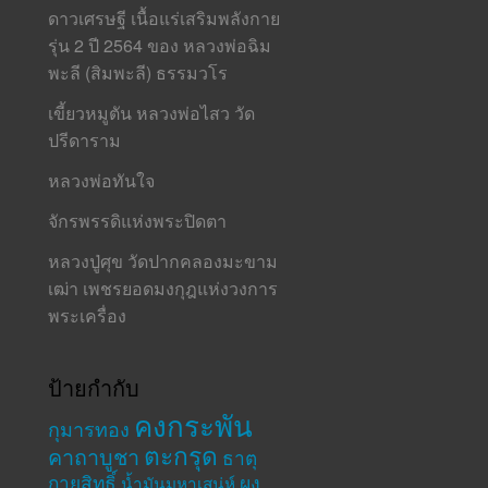
ดาวเศรษฐี เนื้อแร่เสริมพลังกาย
รุ่น 2 ปี 2564 ของ หลวงพ่อฉิม
พะลี (สิมพะลี) ธรรมวโร
เขี้ยวหมูตัน หลวงพ่อไสว วัด
ปรีดาราม
หลวงพ่อทันใจ
จักรพรรดิแห่งพระปิดตา
หลวงปู่ศุข วัดปากคลองมะขาม
เฒ่า เพชรยอดมงกุฎแห่งวงการ
พระเครื่อง
ป้ายกำกับ
คงกระพัน
กุมารทอง
ตะกรุด
คาถาบูชา
ธาตุ
กายสิทธิ์
ผง
น้ำมันมหาเสน่ห์