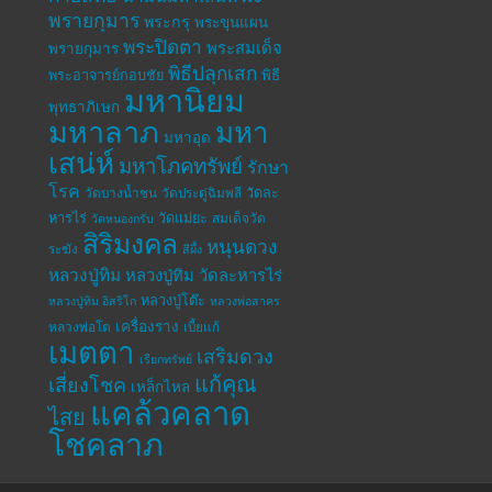
พรายกุมาร
พระกรุ
พระขุนแผน
พระปิดตา
พระสมเด็จ
พรายกุมาร
พิธีปลุกเสก
พระอาจารย์กอบชัย
พิธี
มหานิยม
พุทธาภิเษก
มหาลาภ
มหา
มหาอุด
เสน่ห์
มหาโภคทรัพย์
รักษา
โรค
วัดละ
วัดบางน้ำชน
วัดประดู่ฉิมพลี
หารไร่
วัดแม่ยะ
สมเด็จวัด
วัดหนองกรับ
สิริมงคล
หนุนดวง
ระฆัง
สีผึ้ง
หลวงปู่ทิม
หลวงปู่ทิม วัดละหารไร่
หลวงปู่โต๊ะ
หลวงปู่ทิม อิสริโก
หลวงพ่อสาคร
เครื่องราง
หลวงพ่อโต
เบี้ยแก้
เมตตา
เสริมดวง
เรียกทรัพย์
แก้คุณ
เสี่ยงโชค
เหล็กไหล
แคล้วคลาด
ไสย
โชคลาภ