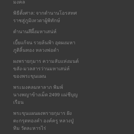
มงคล
พิธีตั้งศาล: จากตำนานโอรสทศ
ราชสู่ภูมิเทวดาผู้พิทักษ์
ตำนานสีผึ้งมหาเสน่ห์
เบี้ยแก้จน รวยล้นฟ้า อุดผงมหา
ภูติลิ้นทอง หลวงพ่อดำ
ผงพรายกุมาร ความลับแห่งมนต์
ขลัง-มวลสารว่านมหาเสน่ห์
ของพระขุนแผน
พระมงคลมหาลาภ พิมพ์
นางพญาข้างเม็ด 2499 แม่ชีบุญ
เรือน
พระขุนแผนผงพรายกุมาร ฝัง
ตะกรุดทองคำ องค์ครู หลวงปู่
ทิม วัดละหารไร่