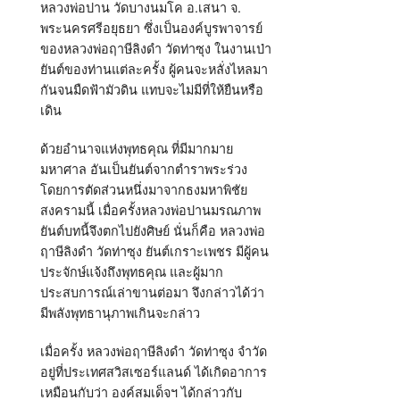
หลวงพ่อปาน วัดบางนมโค อ.เสนา จ.
พระนครศรีอยุธยา ซึ่งเป็นองค์บูรพาจารย์
ของหลวงพ่อฤาษีลิงดำ วัดท่าซุง ในงานเป่า
ยันต์ของท่านแต่ละครั้ง ผู้คนจะหลั่งไหลมา
กันจนมืดฟ้ามัวดิน แทบจะไม่มีที่ให้ยืนหรือ
เดิน
ด้วยอำนาจแห่งพุทธคุณ ที่มีมากมาย
มหาศาล อันเป็นยันต์จากตำราพระร่วง
โดยการตัดส่วนหนึ่งมาจากธงมหาพิชัย
สงครามนี้ เมื่อครั้งหลวงพ่อปานมรณภาพ
ยันต์บทนี้จึงตกไปยังศิษย์ นั่นก็คือ หลวงพ่อ
ฤาษีลิงดำ วัดท่าซุง ยันต์เกราะเพชร มีผู้คน
ประจักษ์แจ้งถึงพุทธคุณ และผู้มาก
ประสบการณ์เล่าขานต่อมา จึงกล่าวได้ว่า
มีพลังพุทธานุภาพเกินจะกล่าว
เมื่อครั้ง หลวงพ่อฤาษีลิงดำ วัดท่าซุง จำวัด
อยู่ที่ประเทศสวิสเซอร์แลนด์ ได้เกิดอาการ
เหมือนกับว่า องค์สมเด็จฯ ได้กล่าวกับ