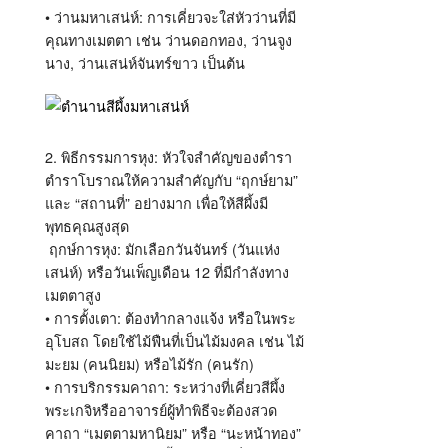
• ว่านมหาเสน่ห์: การเคี่ยวจะใส่หัวว่านที่มี
คุณทางเมตตา เช่น ว่านดอกทอง, ว่านจูง
นาง, ว่านเสน่ห์จันทร์ขาว เป็นต้น
2. พิธีกรรมการหุง: หัวใจสำคัญของตำรา
ตำราโบราณให้ความสำคัญกับ “ฤกษ์ยาม”
และ “สถานที่” อย่างมาก เพื่อให้สีผึ้งมี
พุทธคุณสูงสุด
ฤกษ์การหุง: มักเลือกวันจันทร์ (วันแห่ง
เสน่ห์) หรือวันเพ็ญเดือน 12 ที่มีกำลังทาง
เมตตาสูง
• การตั้งเตา: ต้องทำกลางแจ้ง หรือในพระ
อุโบสถ โดยใช้ไม้ฟืนที่เป็นไม้มงคล เช่น ไม้
มะยม (คนนิยม) หรือไม้รัก (คนรัก)
• การบริกรรมคาถา: ระหว่างที่เคี่ยวสีผึ้ง
พระเกจิหรืออาจารย์ผู้ทำพิธีจะต้องสวด
คาถา “เมตตามหานิยม” หรือ “นะหน้าทอง”