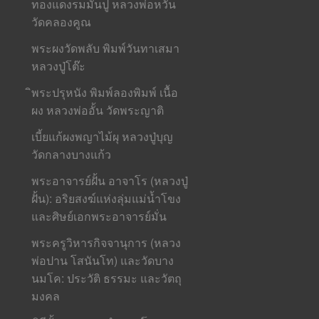
ทองแดงรมมันปู หลวงพ่อหวั่น
วัดคลองคูณ
พระผงวัดพลับ พิมพ์วันทาเสมา
หลวงปู่โต๊ะ
ิพระปรุหนัง พิมพ์ลองพิมพ์ เนื้อ
ผง หลวงพ่ออั้น วัดพระญาติ
เบี้ยแก้ผงพญาไม้ผุ หลวงปู่บุญ
วัดกลางบางแก้ว
พระอาจารย์ฝั้น อาจาโร (หลวงปู่
ฝั้น): อริยสงฆ์แห่งลุ่มแม่น้ำโขง
และศิษย์เอกพระอาจารย์มั่น
พระครูวิหารกิจจานุการ (หลวง
พ่อปาน โสนันโท) และวัดบาง
นมโค: ประวัติ ธรรมะ และวัตถุ
มงคล