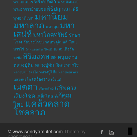
พระปิดตา
พระสมเด็จ
พรายกุมาร
พิธีปลุกเสก
พระอาจารย์กอบชัย
พิธี
มหานิยม
พุทธาภิเษก
มหาลาภ
มหา
มหาอุด
เสน่ห์
มหาโภคทรัพย์
รักษา
โรค
วัดละ
วัดบางน้ำชน
วัดประดู่ฉิมพลี
หารไร่
วัดแม่ยะ
สมเด็จวัด
วัดหนองกรับ
สิริมงคล
หนุนดวง
ระฆัง
สีผึ้ง
หลวงปู่ทิม
หลวงปู่ทิม วัดละหารไร่
หลวงปู่โต๊ะ
หลวงปู่ทิม อิสริโก
หลวงพ่อสาคร
เครื่องราง
หลวงพ่อโต
เบี้ยแก้
เมตตา
เสริมดวง
เรียกทรัพย์
แก้คุณ
เสี่ยงโชค
เหล็กไหล
แคล้วคลาด
ไสย
โชคลาภ
© www.sendyamulet.com
Theme by
phonewear