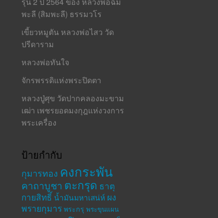
รุ่น 2 ปี 2564 ของ หลวงพ่อฉิม
พะลี (สิมพะลี) ธรรมวโร
เขี้ยวหมูตัน หลวงพ่อไสว วัด
ปรีดาราม
หลวงพ่อทันใจ
จักรพรรดิแห่งพระปิดตา
หลวงปู่ศุข วัดปากคลองมะขาม
เฒ่า เพชรยอดมงกุฎแห่งวงการ
พระเครื่อง
ป้ายกำกับ
คงกระพัน
กุมารทอง
ตะกรุด
คาถาบูชา
ธาตุ
กายสิทธิ์
ผง
น้ำมันมหาเสน่ห์
พรายกุมาร
พระกรุ
พระขุนแผน