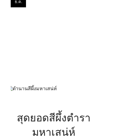
ธ.ค.
สีผึ้ง
มหา
เสน่ห์
สุดยอดสีผึ้งตำรา
มหาเสน่ห์