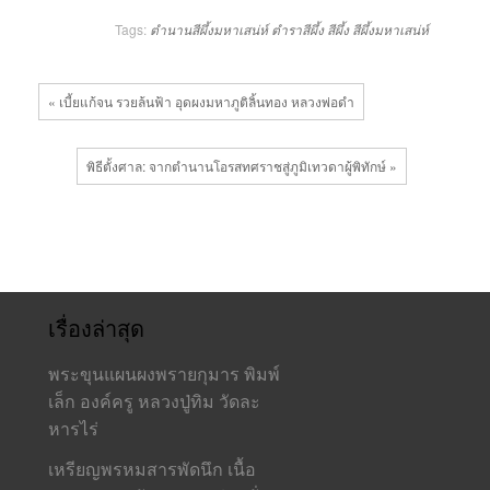
Tags:
ตำนานสีผึ้งมหาเสน่ห์
ตำราสีผึ้ง
สีผึ้ง
สีผึ้งมหาเสน่ห์
« เบี้ยแก้จน รวยล้นฟ้า อุดผงมหาภูติลิ้นทอง หลวงพ่อดำ
พิธีตั้งศาล: จากตำนานโอรสทศราชสู่ภูมิเทวดาผู้พิทักษ์ »
เรื่องล่าสุด
พระขุนแผนผงพรายกุมาร พิมพ์
เล็ก องค์ครู หลวงปู่ทิม วัดละ
หารไร่
เหรียญพรหมสารพัดนึก เนื้อ