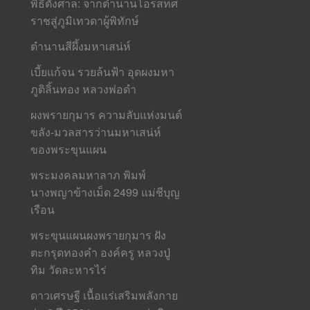
พิธีตั้งศาล: จากตำนานโอรสทศ
ราชสู่ภูมิเทวดาผู้พิทักษ์
ตำนานสีผึ้งมหาเสน่ห์
เบี้ยแก้จน รวยล้นฟ้า อุดผงมหา
ภูติลิ้นทอง หลวงพ่อดำ
ผงพรายกุมาร ความลับแห่งมนต์
ขลัง-มวลสารว่านมหาเสน่ห์
ของพระขุนแผน
พระมงคลมหาลาภ พิมพ์
นางพญาข้างเม็ด 2499 แม่ชีบุญ
เรือน
พระขุนแผนผงพรายกุมาร ฝัง
ตะกรุดทองคำ องค์ครู หลวงปู่
ทิม วัดละหารไร่
ดาวเศรษฐี เนื้อแร่เสริมพลังกาย