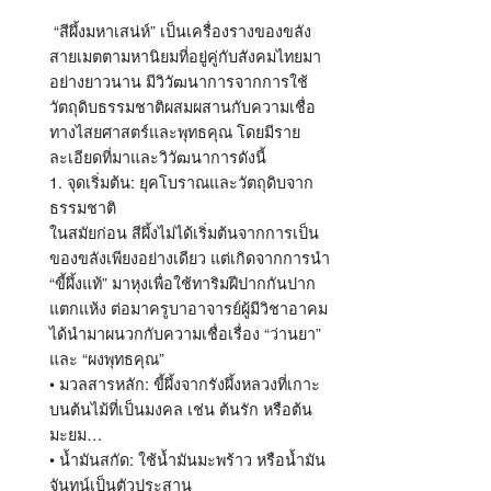
“สีผึ้งมหาเสน่ห์” เป็นเครื่องรางของขลัง
สายเมตตามหานิยมที่อยู่คู่กับสังคมไทยมา
อย่างยาวนาน มีวิวัฒนาการจากการใช้
วัตถุดิบธรรมชาติผสมผสานกับความเชื่อ
ทางไสยศาสตร์และพุทธคุณ โดยมีราย
ละเอียดที่มาและวิวัฒนาการดังนี้
1. จุดเริ่มต้น: ยุคโบราณและวัตถุดิบจาก
ธรรมชาติ
ในสมัยก่อน สีผึ้งไม่ได้เริ่มต้นจากการเป็น
ของขลังเพียงอย่างเดียว แต่เกิดจากการนำ
“ขี้ผึ้งแท้” มาหุงเพื่อใช้ทาริมฝีปากกันปาก
แตกแห้ง ต่อมาครูบาอาจารย์ผู้มีวิชาอาคม
ได้นำมาผนวกกับความเชื่อเรื่อง “ว่านยา”
และ “ผงพุทธคุณ”
• มวลสารหลัก: ขี้ผึ้งจากรังผึ้งหลวงที่เกาะ
บนต้นไม้ที่เป็นมงคล เช่น ต้นรัก หรือต้น
มะยม…
• น้ำมันสกัด: ใช้น้ำมันมะพร้าว หรือน้ำมัน
จันทน์เป็นตัวประสาน