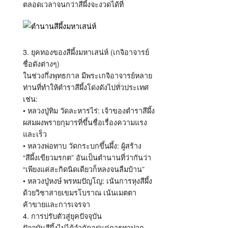
ตลอดเวลาจนกว่าสีผึ้งจะงวดได้ที่
3. ยุคทองของสีผึ้งมหาเสน่ห์ (เกจิอาจารย์
ชื่อดังต่างๆ)
ในช่วงกึ่งพุทธกาล มีพระเกจิอาจารย์หลาย
ท่านที่ทำให้ตำราสีผึ้งโด่งดังไปทั่วประเทศ
เช่น:
• หลวงปู่ทิม วัดละหารไร่: เจ้าของตำราสีผึ้ง
ผสมผงพรายกุมารที่ขึ้นชื่อเรื่องความแรง
และเร็ว
• หลวงพ่อทาบ วัดกระบกขึ้นผึ้ง: ผู้สร้าง
“สีผึ้งเขียวมรกต” อันเป็นตำนานที่ว่ากันว่า
“เพียงแค่สะกิดนิดเดียวก็หลงจนลืมบ้าน”
• หลวงปู่หงษ์ พรหมปัญโญ: เน้นการหุงสีผึ้ง
ด้วยวิชาสายเขมรโบราณ เน้นเมตตา
ค้าขายและการเจรจา
4. การปรับตัวสู่ยุคปัจจุบัน
ปัจจุบันสีผึ้งไม่ได้จำกัดอยู่แค่การทาปาก