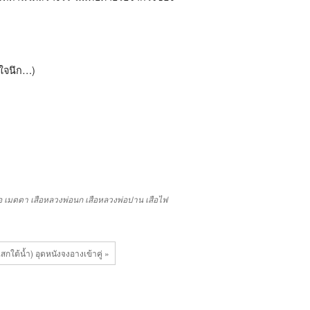
มใจนึก…)
อ
เมตตา
เสือหลวงพ่อนก
เสือหลวงพ่อปาน
เสือไฟ
กใต้น้ำ) อุดหนังจงอางเข้าคู่ »