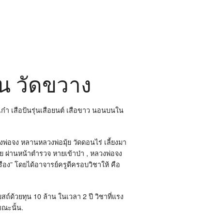
น วัดขวาง
เก๋า เสือป้นรุ่นเสือยนต์ เสือขาว นอนบนใน
ลวงพ่อจง หลานหลวงพ่อมุ้ย วัดดอนไร่ เลี้ยงมา
มุ้ย ผ่านหน้าตำรวจ หายเข้าป่า , หลวงพ่อจง
ือง” โดยได้อาจารย์ครูดีครอบวิชาให้ คือ
สถ์ด้วยทุน 10 ล้าน ในเวลา 2 ปี วิชาที่แรง
ขณะนั้น.