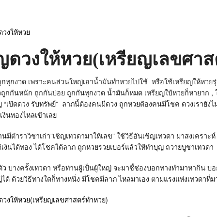
ยญดวงให้หวย(เหรียญเลขศาส
นถูกทุกงวด เพราะคนส่วนใหญ่เอาน้ำมันทำหวยไปใช้ หรือใช้เหรียญให้หวยร
กกันหนัก ถูกกันบ่อย ถูกกันทุกงวด น้ำมันก็หมด เหรียญใบ้หวยก็หายาก , ใน
ญ “เปิดดวง รับทรัพย์” ลาภนี้ต้องคนมีดวง ถูกหวยต้องคนมีโชค ดวงเรายังไม่ดี
เงินทองไหลเข้าเลย
านมีตำราวิชาเก่า”เชิญเทวดามาให้เลข” ใช้วิธีอันเชิญเทวดา มาสงเคราะห์ 
าได้เงินได้ทอง ได้โชคได้ลาภ ถูกหวยรวยเบอร์แล้วให้ทำบุญ ถวายบูชาเทวดา
ที่ตัว บางครั้งเทวดา หรือท่านผู้เป็นผู้ใหญ่ จะมาชี้ช่องบอกทางทำมาหากิน บ
่ได้ ด้วยวิธีทางใดก็ทางหนึ่ง มีโชคมีลาภ ไหลมาเอง ตามแรงแห่งเทวดาที่ม