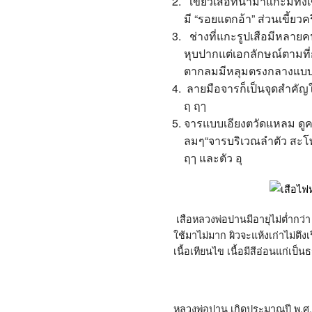
เขี้ยวเสือที่นำมาแกะมีทั้งเ
มี
“
รอยแตกอ้า
”
ส่วนเขี้ยวค
ช่างที่แกะรูปเสือมีหลาย
หุบปากแต่เอกลักษณ์ตามที
ตากลมมีหลุมตรงกลางแบบลูก
ลายมือจารก็เป็นจุดสำคั
ฤ ฤๅ
จารแบบเอียงตวัดแหลม ดูค
ลมๆ
“
จารบริเวณลำตัว สะโพ
ฤๅ และตัว อุ
เสือหลวงพ่อปานมีอายุไม่ต่ำกว่า
ใช้มาไม่มาก ผิวจะแห้งเก่าไม่ตึง
เนื้อเทียนไข เนื้อมีสีอ่อนแก่เป
หลวงพ่อปาน เกิดประมาณปี พ
.
ศ