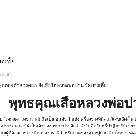
งเหี้ย
บน
วามเห็น
เสือ
หลวง
พ่อ
ปาน
วัด
บาง
พุทธคุณเสือหลวงพ่อป
เหี้ย
้ย (วัดมงคลโคธาวาส) ถือเป็น อันดับ 1 แห่งเครื่องรางที่มีคุณวิเศษเลิศล
ยล้วนปรารถนาจะได้เป็นเจ้าของเพราะประจักษ์แจ้งในอิทธิฤทธิ์ปาฏิหาริย
ับผู้ที่ต้องการบารมีและสง่าราศีสำหรับปกครองคนหมู่มาก อีกทั้งทางโชคลา