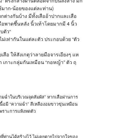
ม
”
ตรงกลางผ่านตลอดจากบนลงล่าง มัก
ารใช้มาก-น้อยของแต่ละท่าน)
่างกันบ้าง มีทั้งเสืออ้าปากและเสือ
อพาดชึ้นหลัง นิ้วเท้าโดยมากมี
4
นิ้ว
บตัว
“
่เท่ากันในแต่ละตัว ประกอบด้วย
“
ตัว
สือ ให้สังเกตุว่าลายมือจารเอียงๆ แห
 เกาะกลุ่มกันเหมือน
“
กอหญ้า
”
ตัว ฤ
มฉ่ำในบริเวณจุดสัมผัส
”
หากเสือผ่านการ
ื้อมี
“
ความฉ่ำ
”
สีเหลืองอมขาวขุ่นเหมือน
มเพราะการแห้งหดตัว
ที่ท่านได้สร้างไว้ ไม่เคยตายไปจากใจของ