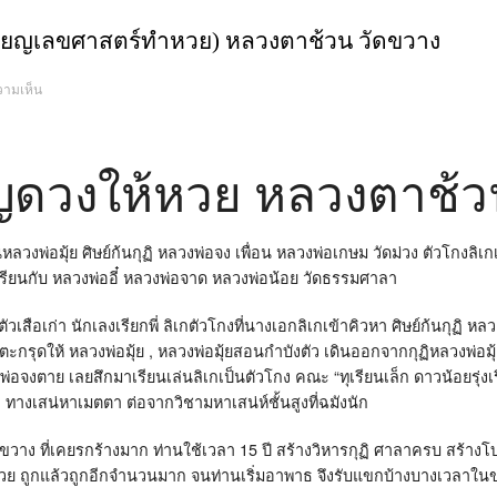
รียญเลขศาสตร์ทำหวย) หลวงตาช้วน วัดขวาง
บน
วามเห็น
เหรียญ
ดวง
ให้
หวย(เหรียญ
เลข
ศาสตร์
ญดวงให้หวย หลวงตาช้ว
ทำ
หวย)
หล
วง
ตา
ช้วน
งพ่อมุ้ย ศิษย์ก้นกุฏิ หลวงพ่อจง เพื่อน หลวงพ่อเกษม วัดม่วง ตัวโกงลิเก
วัด
ขวาง
รียนกับ หลวงพ่ออี๋ หลวงพ่อจาด หลวงพ่อน้อย วัดธรรมศาลา
ตัวเสือเก่า นักเลงเรียกพี่ ลิเกตัวโกงที่นางเอกลิเกเข้าคิวหา ศิษย์ก้นกุฏิ ห
ถักตะกรุดให้ หลวงพ่อมุ้ย , หลวงพ่อมุ้ยสอนกำบังตัว เดินออกจากกุฏิหลวงพ่อ
งตาย เลยสึกมาเรียนเล่นลิเกเป็นตัวโกง คณะ “ทุเรียนเล็ก ดาวน้อยรุ่งเร
ลิเก ทางเสน่หาเมตตา ต่อจากวิชามหาเสน่ห์ชั้นสูงที่ฉมังนัก
ัดขวาง ที่เคยรกร้างมาก ท่านใช้เวลา 15 ปี สร้างวิหารกุฏิ ศาลาครบ สร้างโบ
หวย ถูกแล้วถูกอีกจำนวนมาก จนท่านเริ่มอาพาธ จึงรับแขกบ้างบางเวลาใน