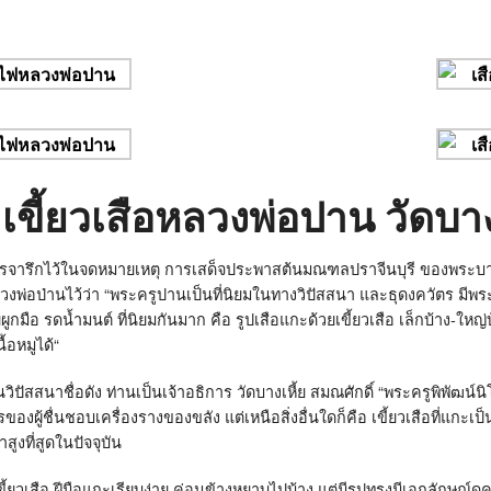
เขี้ยวเสือหลวงพ่อปาน วัดบาง
รจารึกไว้ในจดหมายเหตุ การเสด็จประพาสต้นมณฑลปราจีนบุรี ของพระบาทสม
วงพ่อป่านไว้ว่า
“
พระครูปานเป็นที่นิยมในทางวิปัสสนา และธุดงควัตร มีพระ
ูกมือ รดน้ำมนต์ ที่นิยมกันมาก คือ รูปเสือแกะด้วยเขี้ยวเสือ เล็กบ้าง-ใหญ่
้อหมูได้
“
ัสสนาชื่อดัง ท่านเป็นเจ้าอธิการ วัดบางเหี้ย สมณศักดิ์
“
พระครูพิพัฒน์น
ารของผู้ชื่นชอบเครื่องรางของขลัง แต่เหนือสิ่งอื่นใดก็คือ เขี้ยวเสือที่แกะเ
ูงที่สูดในปัจจุบัน
ี้ยวเสือ ฝีมือแกะเรียบง่าย ค่อนข้างหยาบไปบ้าง แต่มีรูปทรงมีเอกลักษณ์ด