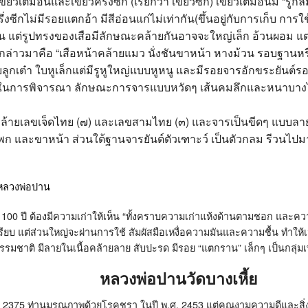
ขี้ยวเต็มอันและเขี้ยวครึ่งซีก
(
เรียกว่า เขี้ยวซีก
)
เขี้ยวเต็มอันมี
“
รูกล
รึ่งซีกไม่มีรอยแตกอ้า มีสีอ่อนแก่ไม่เท่ากัน(ขึ้นอยู่กับการเก็บ ก
คน แต่รูปทรงของเสือมีลักษณะคล้ายกันอาจจะใหญ่เล็ก อ้วนผอม แตกต
่กล่าวมาคือ
“
เสือหน้าคล้ายแมว นั่งชันขาหน้า หางม้วน รอบฐานหรื
เต๋า ใบหูเล็กแต่มีรูหูใหญ่แบบหูหนู และมีรอยจารอักขระยันต์รอ
ญในการพิจารณา ลักษณะการจารแบบหวัดๆ เส้นคมลึกและหนาบางไม
ล้ายเลขเจ็ดไทย
(
๗
)
และเลขสามไทย
(๓)
และจารเป็นขีดๆ แบบลายเ
ก และขาหน้า ส่วนใต้ฐานจารยันต์ตัวเฑาะว์ เป็นตัวกลม รีวนไปมา
100
ปี ต้องมีความเก่าให้เห็น
“
ทั้งคราบความเก่าแห้งด้านตามชอก และควา
เรียบ แต่ส่วนใหญ่จะผ่านการใช้ สัมผัสมือเหงื่อความมันและความชื้น ทำให้เน
็นธรรมชาติ มีลายในเนื้อคล้ายลาย สับปะรด มีรอย
“
แตกราน
”
เล็กๆ เป็นกลุ่
หลวงพ่อปานวัดบางเหี้ย
. 2375 ท่าน
มรณภาพด้วยโรคชรา ในปี พ
.
ศ
.
2453 แต่คุณงามความดีและสิ่ง