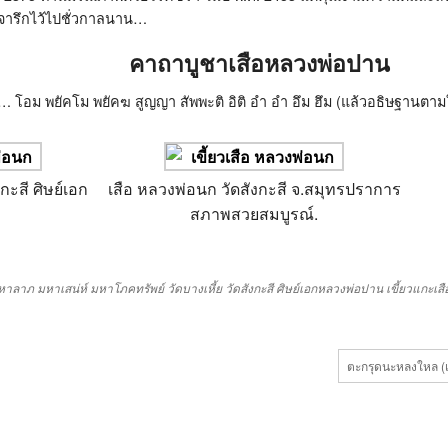
องจารึกไว้ไปชั่วกาลนาน…
คาถาบูชาเสือหลวงพ่อปาน
…
โอม พยัคโม พยัคฆ สูญญา สัพพะติ อิติ อำ อำ อึม ฮึม (แล้วอธิษฐานตา
กะสี ศิษย์เอก
เสือ หลวงพ่อนก วัดสังกะสี จ.สมุทรปราการ
สภาพสวยสมบูรณ์.
หาลาภ
มหาเสน่ห์
มหาโภคทรัพย์
วัดบางเหี้ย
วัดสังกะสี
ศิษย์เอกหลวงพ่อปาน
เขี้ยวแกะเสื
ตะกรุดนะหลงใหล (เส