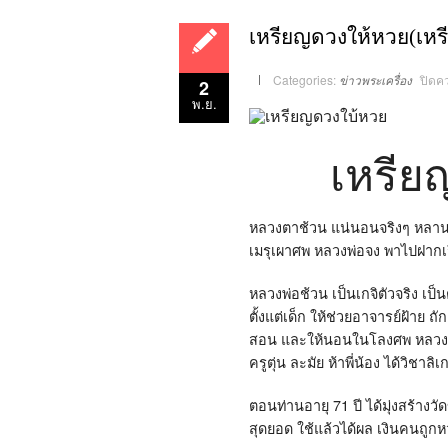
เหรียญดวงให้หวย(เห
Categories:
ข่าวพระเครื่อง
ปิดค
2
พ.ย.
เหรีย
หลวงตาช้วน แน่นอนจริงๆ หลานหลว
เมรุเผาศพ หลวงพ่อจง พาไปฝากเ
หลวงพ่อช้วน เป็นเกจิตัวจริง เป็น
ตั้งแต่เด็ก ให้ช่วยอาจารย์ฝ้าย 
สอน และให้นอนในโลงศพ หลวงพ่อจ
ครูตุ่น ละมัย ห้าพี่น้อง ได้วิชา
ตอนท่านอายุ 71 ปี ได้มุ่งสร้างว
สุดยอด ใช้แล้วได้ผล เงินคนถูก