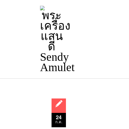
24
ก.ค.