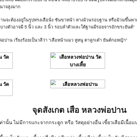
ำนาจสูงมาก
จะต้องอยู่ในรูปทรงเสือนั่ง ชันขาหน้า หางม้วนรอบฐาน หรือม้วนขึ้นพาดหล
ต่บางตัวอาจมี
5
นิ้ว และ
3
นิ้ว รอบลำตัวและใต้ฐานมีรอยจารอักขระยันต์
“
ปาน เรียงร้อยเป็นวลีว่า
“
เสือหน้าแมว หูหนู ตาลูกเต๋า ยันต์กอหญ้า
“
จุดสังเกต เสือ หลวงพ่อปาน
ท่านั้น ไม่มีการแกะจากกระดูก หรือ วัสดุอย่างอื่น เขี้ยวเสือมีเนื้อแ