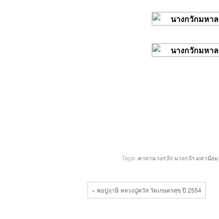
Tags:
คาถานางกวัก
นางกวัก
มหานิยม
« พ่อปู่ฤาษี หลวงปู่ศวัส วัดเกษตรสุข ปี 2554