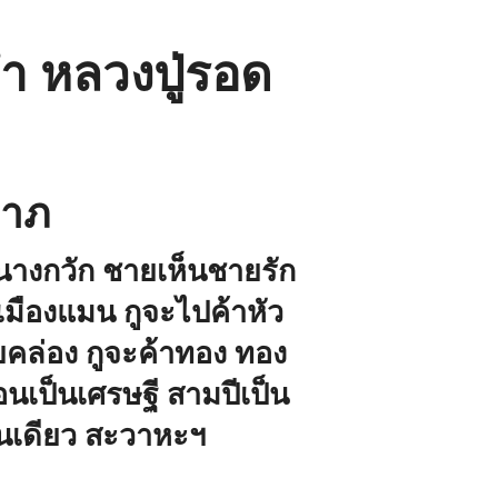
ำ หลวงปู่รอด
ลาภ
ว่านางกวัก ชายเห็นชายรัก
เมืองแมน กูจะไปค้าหัว
คล่อง กูจะค้าทอง ทอง
อนเป็นเศรษฐี สามปีเป็น
กคนเดียว สะวาหะฯ