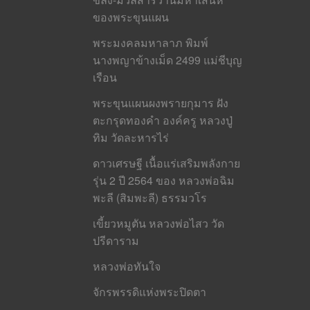
ของพระขุนแผน
พระมงคลมหาลาภ พิมพ์
นางพญาข้างเม็ด 2499 แม่ชีบุญ
เรือน
พระขุนแผนผงพรายกุมาร ฝัง
ตะกรุดทองคำ องค์ครู หลวงปู่
ทิม วัดละหารไร่
ดาวเศรษฐี เนื้อแร่เสริมพลังกาย
รุ่น 2 ปี 2564 ของ หลวงพ่อฉิม
พะลี (สิมพะลี) ธรรมวโร
เขี้ยวหมูตัน หลวงพ่อไสว วัด
ปรีดาราม
หลวงพ่อทันใจ
จักรพรรดิแห่งพระปิดตา