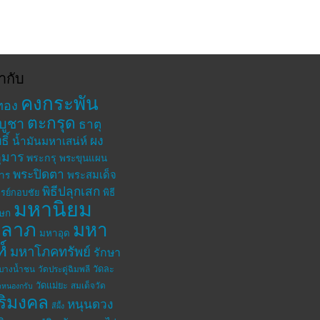
ำกับ
คงกระพัน
ทอง
ตะกรุด
บูชา
ธาตุ
ิ์
ผง
น้ำมันมหาเสน่ห์
ุมาร
พระกรุ
พระขุนแผน
พระปิดตา
พระสมเด็จ
าร
พิธีปลุกเสก
รย์กอบชัย
พิธี
มหานิยม
เษก
าลาภ
มหา
มหาอุด
ห์
มหาโภคทรัพย์
รักษา
วัดละ
ดบางน้ำชน
วัดประดู่ฉิมพลี
วัดแม่ยะ
สมเด็จวัด
ดหนองกรับ
ิริมงคล
หนุนดวง
สีผึ้ง