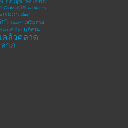
ทิม
หลวงปู่ทิม วัดละหารไร่
หลวงปู่โต๊ะ
อิสริโก
หลวงพ่อสาคร
เครื่องราง
โต
เบี้ยแก้
ตา
เสริมดวง
เรียกทรัพย์
แก้คุณ
โชค
เหล็กไหล
แคล้วคลาด
คลาภ