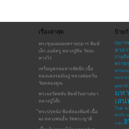
เรื่องล่าสุด
ป้ายก
กุมาร
พระขุนแผนผงพรายกุมาร พิมพ์
คาถา
เล็ก องค์ครู หลวงปู่ทิม วัดละ
กายสิทธ
หารไร่
พรายก
เหรียญพรหมสารพัดนึก เนื้อ
พรายกุม
ทองแดงรมมันปู หลวงพ่อหวั่น
พระอาจา
วัดคลองคูณ
พุทธาภิ
มห
พระผงวัดพลับ พิมพ์วันทาเสมา
เสน่
หลวงปู่โต๊ะ
โรค
วั
ิพระปรุหนัง พิมพ์ลองพิมพ์ เนื้อ
หารไร่
วั
ผง หลวงพ่ออั้น วัดพระญาติ
ส
ระฆัง