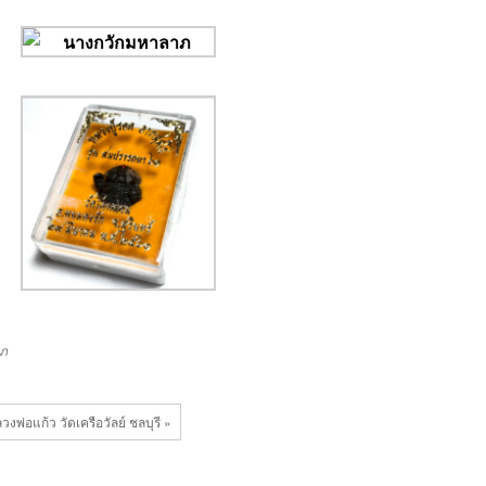
ภ
พ่อแก้ว วัดเครือวัลย์ ชลบุรี »