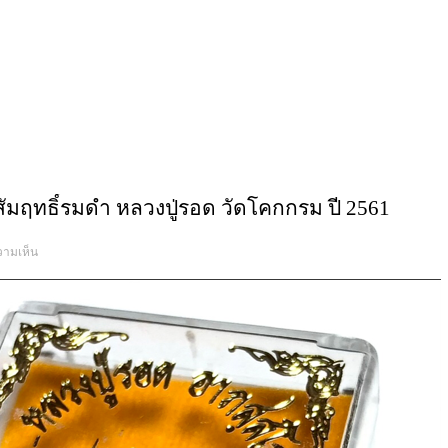
ัมฤทธิ์รมดำ หลวงปู่รอด วัดโคกกรม ปี 2561
บน
วามเห็น
นาง
กวัก
มหาลาภ
เนื้อ
สัมฤทธิ์
รมดำ
หลวง
ปู่
รอด
วัด
โคก
กรม
ปี
2561