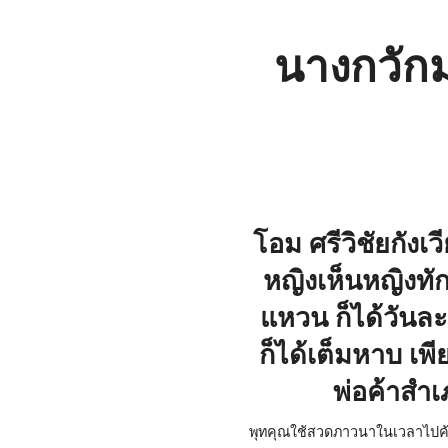
นางกวักม
โอม ศรีวิชัยกังเว
หญิงเห็นหญิงทั
แหวน ก็ได้วันล
ก็ได้เต็มหาบ เพ
พ่อค้าสำเ
พุทคุณใช้สวดภาวนาในเวลาไปค้า