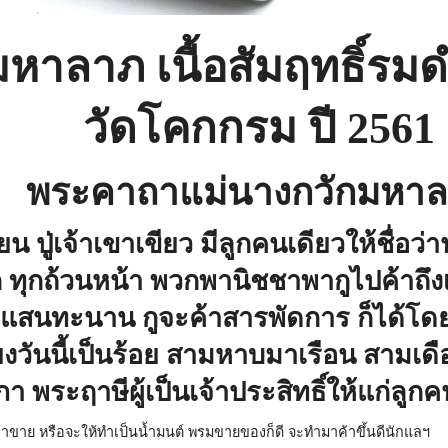
หาลาภ เนื้อสัมฤทธิ์รมด
วัดโคกกรม ปี 2561
พระคาถาแม่นางกวักมหา
ียน ปู่เจ้าเขาเขียว มีลูกคนเดียวให้ชื่อ
ก ทุกถ้วนหน้า พวกพานิชชาพากูไปค้าถึง
ะแสนทะนาน กูจะค้าสารพัดการ ก็ได้โดย
ียงวันนี้เป็นร้อย สามหาบมาเรือน สามเดื
ภา พระฤาษีผู้เป็นเจ้าประสิทธิ์ให้แก่ลู
ขาย หรือจะให้ทำเป็นน้ำมนต์ พรมขายของก็ดี จะทำมาค้าขึ้นดีนักแลฯ