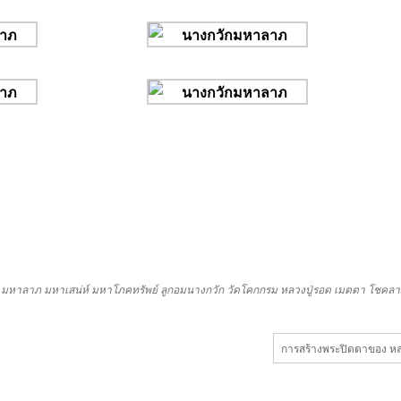
มหาลาภ
มหาเสน่ห์
มหาโภคทรัพย์
ลูกอมนางกวัก
วัดโคกกรม
หลวงปู่รอด
เมตตา
โชคลา
การสร้างพระปิดตาของ หลวง