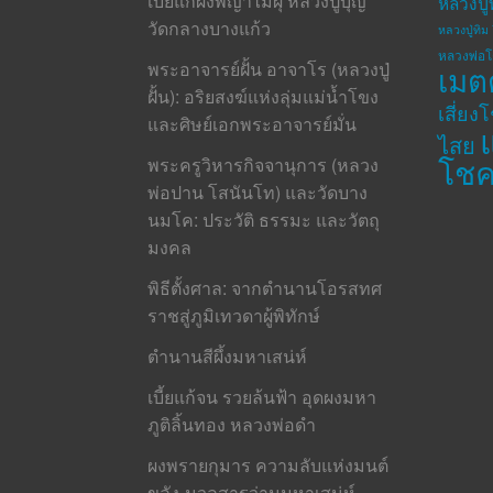
เบี้ยแก้ผงพญาไม้ผุ หลวงปู่บุญ
หลวงปู่
วัดกลางบางแก้ว
หลวงปู่ทิม 
หลวงพ่อ
พระอาจารย์ฝั้น อาจาโร (หลวงปู่
เมต
ฝั้น): อริยสงฆ์แห่งลุ่มแม่น้ำโขง
เสี่ยง
และศิษย์เอกพระอาจารย์มั่น
ไสย
โช
พระครูวิหารกิจจานุการ (หลวง
พ่อปาน โสนันโท) และวัดบาง
นมโค: ประวัติ ธรรมะ และวัตถุ
มงคล
พิธีตั้งศาล: จากตำนานโอรสทศ
ราชสู่ภูมิเทวดาผู้พิทักษ์
ตำนานสีผึ้งมหาเสน่ห์
เบี้ยแก้จน รวยล้นฟ้า อุดผงมหา
ภูติลิ้นทอง หลวงพ่อดำ
ผงพรายกุมาร ความลับแห่งมนต์
ขลัง-มวลสารว่านมหาเสน่ห์