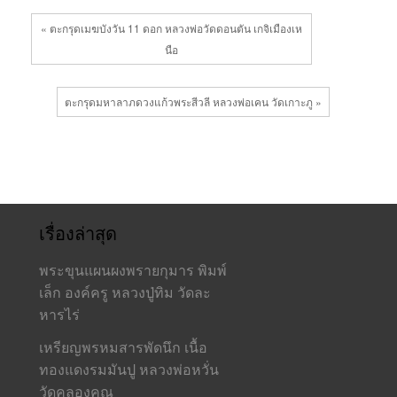
« ตะกรุดเมฆบังวัน 11 ดอก หลวงพ่อวัดดอนตัน เกจิเมืองเห
นือ
ตะกรุดมหาลาภดวงแก้วพระสีวลี หลวงพ่อเคน วัดเกาะภู »
เรื่องล่าสุด
พระขุนแผนผงพรายกุมาร พิมพ์
เล็ก องค์ครู หลวงปู่ทิม วัดละ
หารไร่
เหรียญพรหมสารพัดนึก เนื้อ
ทองแดงรมมันปู หลวงพ่อหวั่น
วัดคลองคูณ