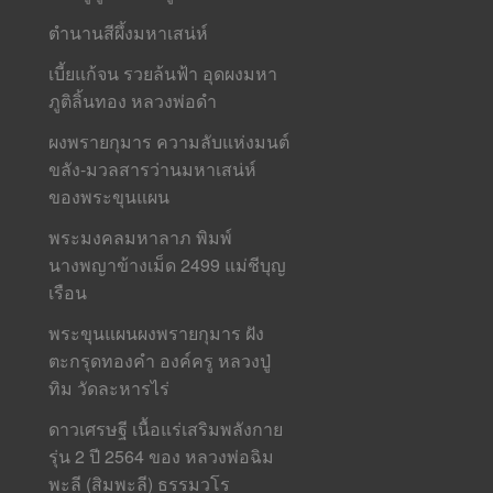
ตำนานสีผึ้งมหาเสน่ห์
เบี้ยแก้จน รวยล้นฟ้า อุดผงมหา
ภูติลิ้นทอง หลวงพ่อดำ
ผงพรายกุมาร ความลับแห่งมนต์
ขลัง-มวลสารว่านมหาเสน่ห์
ของพระขุนแผน
พระมงคลมหาลาภ พิมพ์
นางพญาข้างเม็ด 2499 แม่ชีบุญ
เรือน
พระขุนแผนผงพรายกุมาร ฝัง
ตะกรุดทองคำ องค์ครู หลวงปู่
ทิม วัดละหารไร่
ดาวเศรษฐี เนื้อแร่เสริมพลังกาย
รุ่น 2 ปี 2564 ของ หลวงพ่อฉิม
พะลี (สิมพะลี) ธรรมวโร