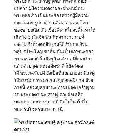
พระปิดตานะเศรษฐี หรือ” พระภควัมบดี ”
แปลว่า ผู้มีความงดงามละม้ายเหมือน
พระพุทธเจ้า เป็นพระอัครสาวกผู้มีความ
งดงามแห่งรูปกาย จนเกิดความคลั่งไคร่
ของชายหญิง เกิดเรื่องพิพาทไม่จบสิ้น ทำให้
เกิดสังเวชในจิต อันเกิดจากร่างกายที่
งดงาม จึงตั้งจิตอธิษฐานให้ร่างกายอ้วน
พลุ้ย ศรีษะใหญ่ ขาสั้น อันเป็นลักษณะของ
พระภควัมบดี ในปัจจุบันแม้จะเปลี่ยนสรีระ
แล้ว ด้วยกุศลแห่งอดีตชาติ ก็ยังส่งผล
ให้ พระภควัมบดี ยังเป็นที่นิยมยกย่อง มีแต่ผู้
ให้ลาภสักการะสรรเสริญตลอดมิขาด ด้วย
กาลนี้ หลวงปู่ครูบานะ ท่านเมตตาอธิษฐาน
จิต พระปิดตา นะเศรษฐี ด้วยถือเคล็ด
มหาลาภ สักการะมากมี กินไม่ไหวใช้ไม่
หมด รับโชครับลาภมากมี.