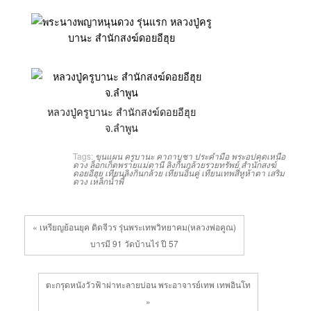
หลวงปู่ครูบานะ สำนักสงฆ์ดอยอีฮุย
จ.ลำพูน
Tags:
ขุนแผน
ครูบานะ
คาถาบูชา
ประคำมือ
พระอปคุตเหนือ
ดวง
ล็อกเก็ตพรายแม่ตานี
ลิงกินกล้วยรวยทรัพย์
สำนักสงฆ์
ดอยอีฮุย
เทียนลิงกินกล้วย
เทียนอิ้นคู่
เทียนเทพสี่หูห้าตา
เสริม
ดวง
เหล็กน้ำพี้
« เหรียญย้อนยุค ติดจีวร รุ่นพระเทพวิทยาคม(หลวงพ่อคูณ)
บารมี 91 วัดบ้านไร่ ปี 57
ตะกรุดหนังวัวฟ้าผ่าทะลายบ่อน พระอาจารย์เทพ เทพอินโท
»