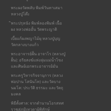
พระผงวัดพลับ พิมพ์วันทาเสมา
หลวงปู่โต๊ะ
ิพระปรุหนัง พิมพ์ลองพิมพ์ เนื้อ
ผง หลวงพ่ออั้น วัดพระญาติ
เบี้ยแก้ผงพญาไม้ผุ หลวงปู่บุญ
วัดกลางบางแก้ว
พระอาจารย์ฝั้น อาจาโร (หลวงปู่
ฝั้น): อริยสงฆ์แห่งลุ่มแม่น้ำโขง
และศิษย์เอกพระอาจารย์มั่น
พระครูวิหารกิจจานุการ (หลวง
พ่อปาน โสนันโท) และวัดบาง
นมโค: ประวัติ ธรรมะ และวัตถุ
มงคล
พิธีตั้งศาล: จากตำนานโอรสทศ
ราชสู่ภูมิเทวดาผู้พิทักษ์