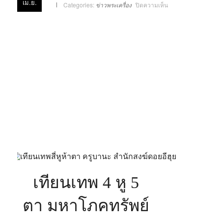
เม.ย.
บน
Categories:
ข่าวพระเครื่อง
ปิดความเห็น
เทียน
เทพ
4
หู
5
ตา
มหา
โภคทรัพย์
ครูบา
นะ
สำนักสงฆ์
ดอย
อี
ฮุย
เทียนเทพ 4 หู 5
ตา มหาโภคทรัพย์