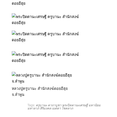
หลวงปู่ครูบานะ สำนักสงฆ์ดอยอีฮุย
จ.ลำพูน
Tags:
ครูบานะ
คาถาบูชา
พระปิดตานะเศรษฐี
มหานิยม
มหาลาภ
สิริมงคล
เมตตา
โชคลาภ