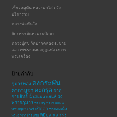
เขี้ยวหมูตัน หลวงพ่อไสว วัด
ปรีดาราม
หลวงพ่อทันใจ
จักรพรรดิแห่งพระปิดตา
หลวงปู่ศุข วัดปากคลองมะขาม
เฒ่า เพชรยอดมงกุฎแห่งวงการ
พระเครื่อง
ป้ายกำกับ
คงกระพัน
กุมารทอง
ตะกรุด
คาถาบูชา
ธาตุ
กายสิทธิ์
ผง
น้ำมันมหาเสน่ห์
พรายกุมาร
พระกรุ
พระขุนแผน
พระปิดตา
พระสมเด็จ
พรายกุมาร
พิธีปลุกเสก
พระอาจารย์กอบชัย
พิธี