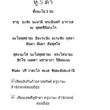
หู 5 ตา
ตั้งนะโม 3 จบ
สาธุ อะหัง นะมามิ พระอินทร์ อากาเส
จะ พุทธทีปังกะโร
นะโมพุทธายะ อิอะระนัง อะระหัง กุสลา
ธัมมา สัมมา สัมพุทโธ
ทุสะนะโส นะโมพุทธายะ พระโสนามะ
ยักโข เมตตา มหาลาภา ปิยังมะมะ
ทันตะ ปริ วาสะโภ หะเต ชัยยะมังคะลานิ