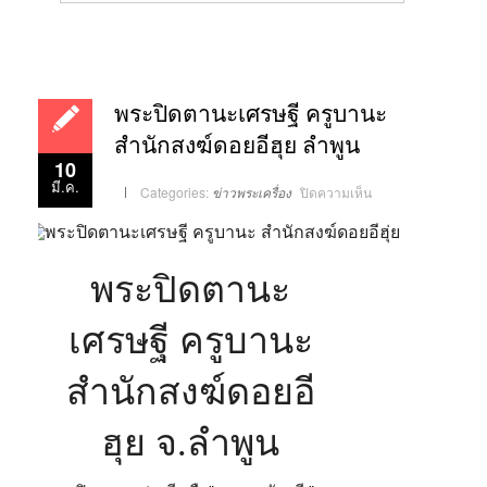
พระปิดตานะเศรษฐี ครูบานะ
สำนักสงฆ์ดอยอีฮุย ลำพูน
10
มี.ค.
บน
Categories:
ข่าวพระเครื่อง
ปิดความเห็น
พระ
ปิด
ตา
นะ
เศรษฐี
ครูบา
พระปิดตานะ
นะ
สำนักสงฆ์
ดอย
อี
เศรษฐี ครูบานะ
ฮุย
ลำพูน
สำนักสงฆ์ดอยอี
ฮุย จ.ลำพูน