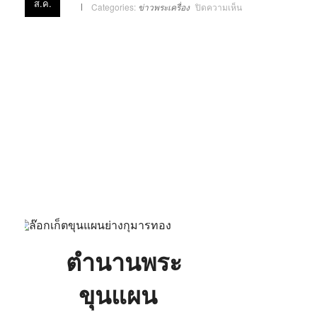
ส.ค.
บน
Categories:
ข่าวพระเครื่อง
ปิดความเห็น
ตำนาน
ขุน
ช้าง
ขุนแผน
กับ
พระ
ขุนแผน
ตำนาน
พระ
ขุนแผน