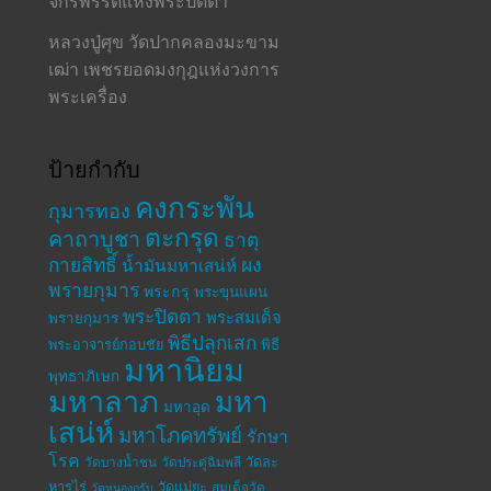
จักรพรรดิแห่งพระปิดตา
หลวงปู่ศุข วัดปากคลองมะขาม
เฒ่า เพชรยอดมงกุฎแห่งวงการ
พระเครื่อง
ป้ายกำกับ
คงกระพัน
กุมารทอง
ตะกรุด
คาถาบูชา
ธาตุ
กายสิทธิ์
ผง
น้ำมันมหาเสน่ห์
พรายกุมาร
พระกรุ
พระขุนแผน
พระปิดตา
พระสมเด็จ
พรายกุมาร
พิธีปลุกเสก
พระอาจารย์กอบชัย
พิธี
มหานิยม
พุทธาภิเษก
มหาลาภ
มหา
มหาอุด
เสน่ห์
มหาโภคทรัพย์
รักษา
โรค
วัดละ
วัดบางน้ำชน
วัดประดู่ฉิมพลี
หารไร่
วัดแม่ยะ
สมเด็จวัด
วัดหนองกรับ