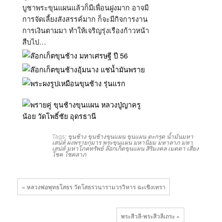
บูชาพระขุนแผนแล้วก็มีเพื่อนฝูงมาก อาจมี
การจัดเลี้ยงสังสรรค์มาก ก็จะมีกิจการงาน
การเงินตามมา ทำให้เจริญรุ่งเรืองก้าวหน้า
สืบไป…
Tags:
ขุนช้าง
ขุนช้างขุนแผน
ขุนแผน
ตะกรุด
น้ำมันมหา
เสน่ห์
ผงพรายกุมาร
พระขุนแผน
มหานิยม
มหาลาภ
มหา
เสน่ห์
มหาโภคทรัพย์
ล๊อกเก็ตขุนแผน
สิริมงคล
เมตตา
เสี่ยง
โชค
โชคลาภ
« หลวงพ่อพุทธโสธร วัดโสธรวนารามวรวิหาร ฉะเชิงเทรา
พระสีวลี-พระสีวลีเถระ »