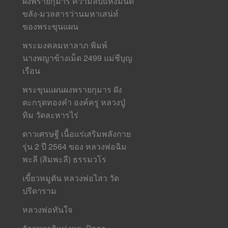
ผงพรายกุมาร ความลับแห่งมนต์
ขลัง-มวลสารว่านมหาเสน่ห์
ของพระขุนแผน
พระมงคลมหาลาภ พิมพ์
นางพญาข้างเม็ด 2499 แม่ชีบุญ
เรือน
พระขุนแผนผงพรายกุมาร ฝัง
ตะกรุดทองคำ องค์ครู หลวงปู่
ทิม วัดละหารไร่
ดาวเศรษฐี เนื้อแร่เสริมพลังกาย
รุ่น 2 ปี 2564 ของ หลวงพ่อฉิม
พะลี (สิมพะลี) ธรรมวโร
เขี้ยวหมูตัน หลวงพ่อไสว วัด
ปรีดาราม
หลวงพ่อทันใจ