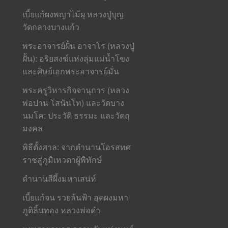
เบี้ยแก้ผงพญาไม้ผุ หลวงปู่บุญ
วัดกลางบางแก้ว
พระอาจารย์ฝั้น อาจาโร (หลวงปู่
ฝั้น): อริยสงฆ์แห่งลุ่มแม่น้ำโขง
และศิษย์เอกพระอาจารย์มั่น
พระครูวิหารกิจจานุการ (หลวง
พ่อปาน โสนันโท) และวัดบาง
นมโค: ประวัติ ธรรมะ และวัตถุ
มงคล
พิธีตั้งศาล: จากตำนานโอรสทศ
ราชสู่ภูมิเทวดาผู้พิทักษ์
ตำนานสีผึ้งมหาเสน่ห์
เบี้ยแก้จน รวยล้นฟ้า อุดผงมหา
ภูติลิ้นทอง หลวงพ่อดำ