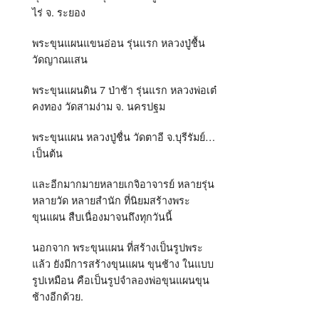
ไร่ จ. ระยอง
พระขุนแผนแขนอ่อน รุ่นแรก หลวงปู่ชื้น
วัดญาณแสน
พระขุนแผนดิน 7 ป่าช้า รุ่นแรก หลวงพ่อเต๋
คงทอง วัดสามง่าม จ. นครปฐม
พระขุนแผน หลวงปู่ชื่น วัดตาอี จ.บุรีรัมย์…
เป็นต้น
และอีกมากมายหลายเกจิอาจารย์ หลายรุ่น
หลายวัด หลายสำนัก ที่นิยมสร้างพระ
ขุนแผน สืบเนื่องมาจนถึงทุกวันนี้
นอกจาก พระขุนแผน ที่สร้างเป็นรูปพระ
แล้ว ยังมีการสร้างขุนแผน ขุนช้าง ในแบบ
รูปเหมือน คือเป็นรูปจำลองพ่อขุนแผนขุน
ช้างอีกด้วย.