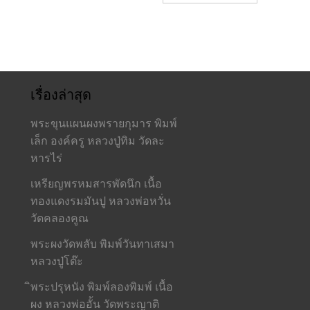
เรื่องล่าสุด
พระขุนแผนผงพรายกุมาร พิมพ์
เล็ก องค์ครู หลวงปู่ทิม วัดละ
หารไร่
เหรียญพรหมสารพัดนึก เนื้อ
ทองแดงรมมันปู หลวงพ่อหวั่น
วัดคลองคูณ
พระผงวัดพลับ พิมพ์วันทาเสมา
หลวงปู่โต๊ะ
ิพระปรุหนัง พิมพ์ลองพิมพ์ เนื้อ
ผง หลวงพ่ออั้น วัดพระญาติ