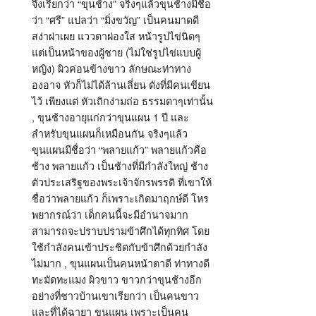
จึงเรียกว่า “ขุนช้าง” จริงๆแล้วขุนช้างมีชื่อ
ว่า “ศรี” แปลว่า “มิ่งขวัญ” เป็นคนมาดดี
สง่าผ่าเผย แววตาผ่องใส หน้ารูปไข่นิดๆ
แต่เป็นหน้าของผู้ชาย (ไม่ใช่รูปไข่แบบผู้
หญิง) ผิวค่อนข้างขาว ลักษณะท่าทาง
องอาจ หัวก็ไม่ได้ล้านเลี่ยน ดังที่มีคนเขียน
ไว้ เพียงแต่ หัวเถิกง่ามถ่อ ธรรมดาๆเท่านั้น
, ขุนช้างอายุแก่กว่าขุนแผน 1 ปี และ
สำหรับขุนแผนก็เหมือนกัน จริงๆแล้ว
ขุนแผนมีชื่อว่า “พลายแก้ว” พลายแก้วคือ
ช้าง พลายแก้ว เป็นช้างที่มีกำลังใหญ่ ช้าง
ตัวประเสริฐของพระเจ้าจักรพรรดิ ที่เขาให้
ชื่อว่าพลายแก้ว ก็เพราะเกิดมาฤกษ์ดี โหร
พยากรณ์ว่า เด็กคนนี้จะมีอำนาจมาก
สามารถจะปราบปรามข้าศึกได้ทุกทิศ โดย
ใช้กำลังคนเข้าประชิดกับข้าศึกด้วยกำลัง
ไม่มาก , ขุนแผนเป็นคนหน้าตาดี ท่าทางดี
ทะมัดทะแมง ผิวขาว ขาวกว่าขุนช้างอีก
อย่างที่ชาวบ้านเขาเรียกว่า เป็นคนขาว
และที่ได้ฉายา ขุนแผน เพราะเป็นคน