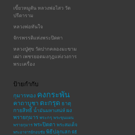
เขี้ยวหมูตัน หลวงพ่อไสว วัด
ปรีดาราม
หลวงพ่อทันใจ
จักรพรรดิแห่งพระปิดตา
หลวงปู่ศุข วัดปากคลองมะขาม
เฒ่า เพชรยอดมงกุฎแห่งวงการ
พระเครื่อง
ป้ายกำกับ
คงกระพัน
กุมารทอง
ตะกรุด
คาถาบูชา
ธาตุ
กายสิทธิ์
ผง
น้ำมันมหาเสน่ห์
พรายกุมาร
พระกรุ
พระขุนแผน
พระปิดตา
พระสมเด็จ
พรายกุมาร
พิธีปลุกเสก
พระอาจารย์กอบชัย
พิธี