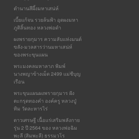
ตำนานสีผึ้งมหาเสน่ห์
เบี้ยแก้จน รวยล้นฟ้า อุดผงมหา
ภูติลิ้นทอง หลวงพ่อดำ
ผงพรายกุมาร ความลับแห่งมนต์
ขลัง-มวลสารว่านมหาเสน่ห์
ของพระขุนแผน
พระมงคลมหาลาภ พิมพ์
นางพญาข้างเม็ด 2499 แม่ชีบุญ
เรือน
พระขุนแผนผงพรายกุมาร ฝัง
ตะกรุดทองคำ องค์ครู หลวงปู่
ทิม วัดละหารไร่
ดาวเศรษฐี เนื้อแร่เสริมพลังกาย
รุ่น 2 ปี 2564 ของ หลวงพ่อฉิม
พะลี (สิมพะลี) ธรรมวโร