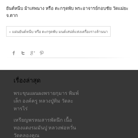
พับ
พระ
ยันต์หนีบ ม้าเสพนาง หรือ ตะกรุดพับ พระอาจารย์กอบชัย วัดแม่ยะ
อาจารย์
จ.ตาก
กอบ
ชัย
วัด
แม่
« แผ่นยันต์หนีบ หรือ ตะกรุดพับ มนต์เสน่ห์แห่งเครื่องรางล้านนา
ยะ
จ.ตาก
เรื่องล่าสุด
พระขุนแผนผงพรายกุมาร พิมพ์
เล็ก องค์ครู หลวงปู่ทิม วัดละ
หารไร่
เหรียญพรหมสารพัดนึก เนื้อ
ทองแดงรมมันปู หลวงพ่อหวั่น
วัดคลองคูณ