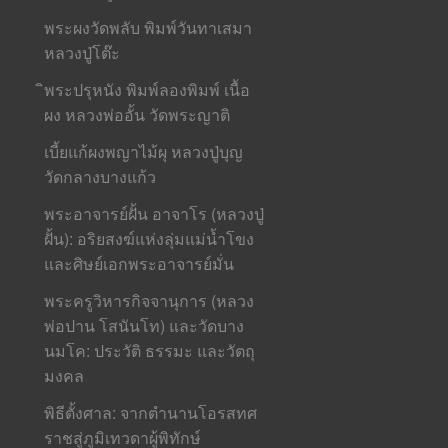
พระผงวัดพลับ พิมพ์วันทาเสมา
หลวงปู่โต๊ะ
ิพระปรุหนัง พิมพ์ลองพิมพ์ เนื้อ
ผง หลวงพ่ออั้น วัดพระญาติ
เบี้ยแก้ผงพญาไม้ผุ หลวงปู่บุญ
วัดกลางบางแก้ว
พระอาจารย์ฝั้น อาจาโร (หลวงปู่
ฝั้น): อริยสงฆ์แห่งลุ่มแม่น้ำโขง
และศิษย์เอกพระอาจารย์มั่น
พระครูวิหารกิจจานุการ (หลวง
พ่อปาน โสนันโท) และวัดบาง
นมโค: ประวัติ ธรรมะ และวัตถุ
มงคล
พิธีตั้งศาล: จากตำนานโอรสทศ
ราชสู่ภูมิเทวดาผู้พิทักษ์