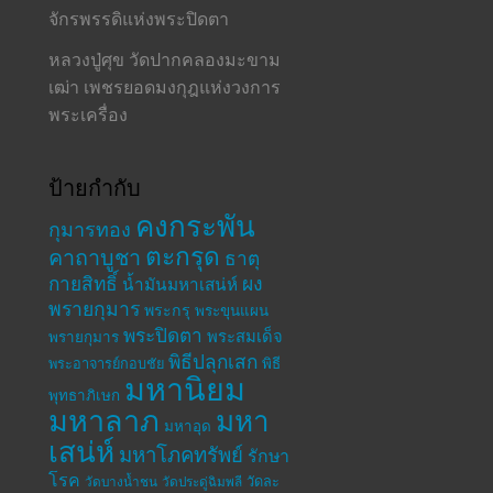
จักรพรรดิแห่งพระปิดตา
หลวงปู่ศุข วัดปากคลองมะขาม
เฒ่า เพชรยอดมงกุฎแห่งวงการ
พระเครื่อง
ป้ายกำกับ
คงกระพัน
กุมารทอง
ตะกรุด
คาถาบูชา
ธาตุ
กายสิทธิ์
ผง
น้ำมันมหาเสน่ห์
พรายกุมาร
พระกรุ
พระขุนแผน
พระปิดตา
พระสมเด็จ
พรายกุมาร
พิธีปลุกเสก
พระอาจารย์กอบชัย
พิธี
มหานิยม
พุทธาภิเษก
มหาลาภ
มหา
มหาอุด
เสน่ห์
มหาโภคทรัพย์
รักษา
โรค
วัดละ
วัดบางน้ำชน
วัดประดู่ฉิมพลี