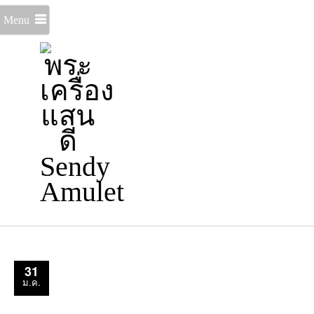
Menu
31
ม.ค.