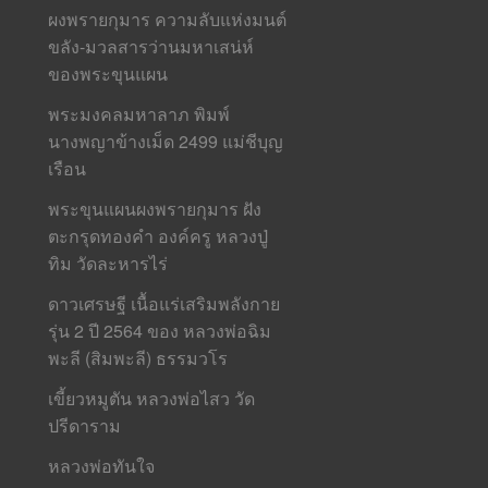
ผงพรายกุมาร ความลับแห่งมนต์
ขลัง-มวลสารว่านมหาเสน่ห์
ของพระขุนแผน
พระมงคลมหาลาภ พิมพ์
นางพญาข้างเม็ด 2499 แม่ชีบุญ
เรือน
พระขุนแผนผงพรายกุมาร ฝัง
ตะกรุดทองคำ องค์ครู หลวงปู่
ทิม วัดละหารไร่
ดาวเศรษฐี เนื้อแร่เสริมพลังกาย
รุ่น 2 ปี 2564 ของ หลวงพ่อฉิม
พะลี (สิมพะลี) ธรรมวโร
เขี้ยวหมูตัน หลวงพ่อไสว วัด
ปรีดาราม
หลวงพ่อทันใจ