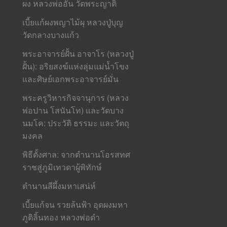
ผง หลวงพ่ออั้น วัดพระญาติ
เบี้ยแก้ผงพญาไม้ผุ หลวงปู่บุญ
วัดกลางบางแก้ว
พระอาจารย์ฝั้น อาจาโร (หลวงปู่
ฝั้น): อริยสงฆ์แห่งลุ่มแม่น้ำโขง
และศิษย์เอกพระอาจารย์มั่น
พระครูวิหารกิจจานุการ (หลวง
พ่อปาน โสนันโท) และวัดบาง
นมโค: ประวัติ ธรรมะ และวัตถุ
มงคล
พิธีตั้งศาล: จากตำนานโอรสทศ
ราชสู่ภูมิเทวดาผู้พิทักษ์
ตำนานสีผึ้งมหาเสน่ห์
เบี้ยแก้จน รวยล้นฟ้า อุดผงมหา
ภูติลิ้นทอง หลวงพ่อดำ