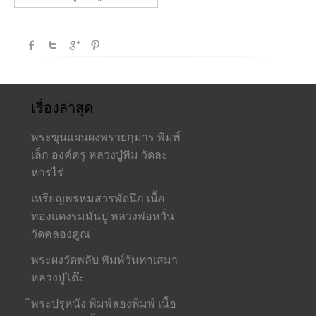
เรื่องล่าสุด
พระขุนแผนผงพรายกุมาร พิมพ์
เล็ก องค์ครู หลวงปู่ทิม วัดละ
หารไร่
เหรียญพรหมสารพัดนึก เนื้อ
ทองแดงรมมันปู หลวงพ่อหวั่น
วัดคลองคูณ
พระผงวัดพลับ พิมพ์วันทาเสมา
หลวงปู่โต๊ะ
ิพระปรุหนัง พิมพ์ลองพิมพ์ เนื้อ