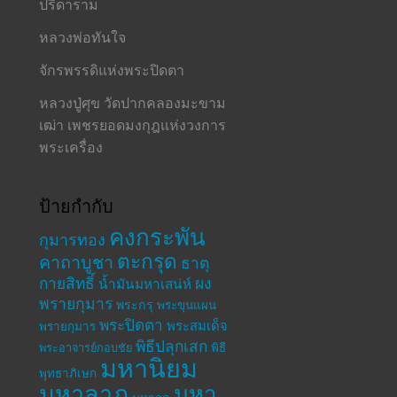
ปรีดาราม
หลวงพ่อทันใจ
จักรพรรดิแห่งพระปิดตา
หลวงปู่ศุข วัดปากคลองมะขาม
เฒ่า เพชรยอดมงกุฎแห่งวงการ
พระเครื่อง
ป้ายกำกับ
คงกระพัน
กุมารทอง
ตะกรุด
คาถาบูชา
ธาตุ
กายสิทธิ์
ผง
น้ำมันมหาเสน่ห์
พรายกุมาร
พระกรุ
พระขุนแผน
พระปิดตา
พระสมเด็จ
พรายกุมาร
พิธีปลุกเสก
พระอาจารย์กอบชัย
พิธี
มหานิยม
พุทธาภิเษก
มหาลาภ
มหา