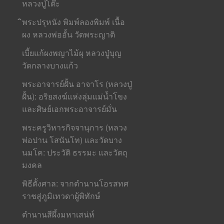
หลวงปู่โต๊ะ
ิพระปรุหนัง พิมพ์ลองพิมพ์ เนื้อ
ผง หลวงพ่ออั้น วัดพระญาติ
เบี้ยแก้ผงพญาไม้ผุ หลวงปู่บุญ
วัดกลางบางแก้ว
พระอาจารย์ฝั้น อาจาโร (หลวงปู่
ฝั้น): อริยสงฆ์แห่งลุ่มแม่น้ำโขง
และศิษย์เอกพระอาจารย์มั่น
พระครูวิหารกิจจานุการ (หลวง
พ่อปาน โสนันโท) และวัดบาง
นมโค: ประวัติ ธรรมะ และวัตถุ
มงคล
พิธีตั้งศาล: จากตำนานโอรสทศ
ราชสู่ภูมิเทวดาผู้พิทักษ์
ตำนานสีผึ้งมหาเสน่ห์