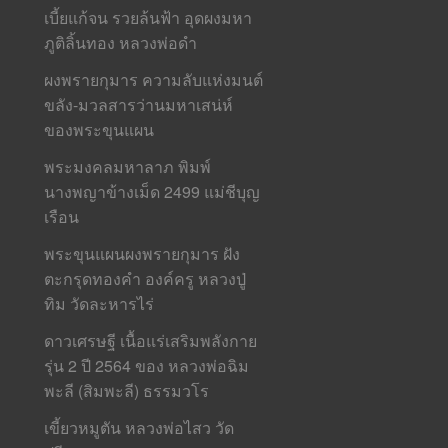
เบี้ยแก้จน รวยล้นฟ้า อุดผงมหา
ภูติลิ้นทอง หลวงพ่อดำ
ผงพรายกุมาร ความลับแห่งมนต์
ขลัง-มวลสารว่านมหาเสน่ห์
ของพระขุนแผน
พระมงคลมหาลาภ พิมพ์
นางพญาข้างเม็ด 2499 แม่ชีบุญ
เรือน
พระขุนแผนผงพรายกุมาร ฝัง
ตะกรุดทองคำ องค์ครู หลวงปู่
ทิม วัดละหารไร่
ดาวเศรษฐี เนื้อแร่เสริมพลังกาย
รุ่น 2 ปี 2564 ของ หลวงพ่อฉิม
พะลี (สิมพะลี) ธรรมวโร
เขี้ยวหมูตัน หลวงพ่อไสว วัด