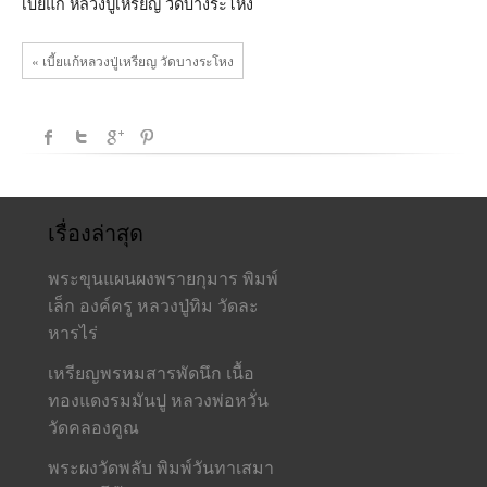
เบี้ยแก้ หลวงปู่เหรียญ วัดบางระโหง
« เบี้ยแก้หลวงปู่เหรียญ วัดบางระโหง
เรื่องล่าสุด
พระขุนแผนผงพรายกุมาร พิมพ์
เล็ก องค์ครู หลวงปู่ทิม วัดละ
หารไร่
เหรียญพรหมสารพัดนึก เนื้อ
ทองแดงรมมันปู หลวงพ่อหวั่น
วัดคลองคูณ
พระผงวัดพลับ พิมพ์วันทาเสมา