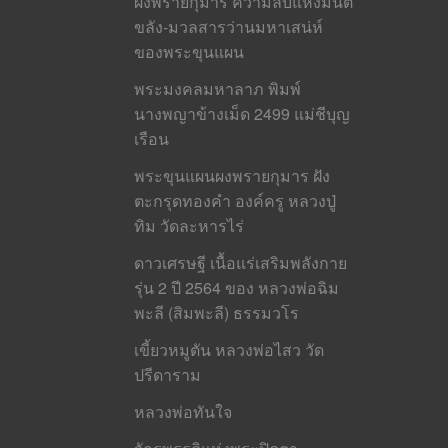
ผงพรายกุมาร ความลับแห่งมนต์
ขลัง-มวลสารว่านมหาเสน่ห์
ของพระขุนแผน
พระมงคลมหาลาภ พิมพ์
นางพญาข้างเม็ด 2499 แม่ชีบุญ
เรือน
พระขุนแผนผงพรายกุมาร ฝัง
ตะกรุดทองคำ องค์ครู หลวงปู่
ทิม วัดละหารไร่
ดาวเศรษฐี เนื้อแร่เสริมพลังกาย
รุ่น 2 ปี 2564 ของ หลวงพ่อฉิม
พะลี (สิมพะลี) ธรรมวโร
เขี้ยวหมูตัน หลวงพ่อไสว วัด
ปรีดาราม
หลวงพ่อทันใจ