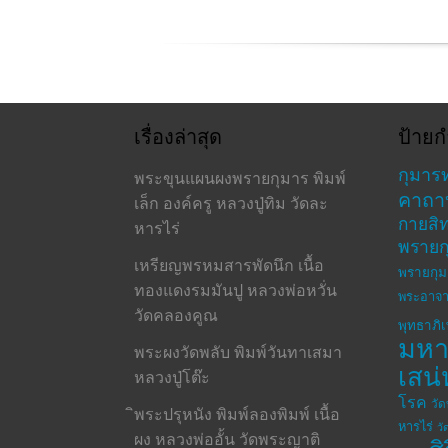
เรื่องล่าสุด
ป้ายก
กุมาร
พระขุนแผนผงพรายกุมาร พิมพ์
คาถา
เล็ก องค์ครู หลวงปู่ทิม วัดละ
กายสิทธ
หารไร่
พรายก
เหรียญพรหมสารพัดนึก เนื้อ
พรายกุม
ทองแดงรมมันปู หลวงพ่อหวั่น
พระอาจา
วัดคลองคูณ
พุทธาภิ
มห
พระผงวัดพลับ พิมพ์วันทาเสมา
เสน่
หลวงปู่โต๊ะ
โรค
วั
ิพระปรุหนัง พิมพ์ลองพิมพ์ เนื้อ
หารไร่
วั
ผง หลวงพ่ออั้น วัดพระญาติ