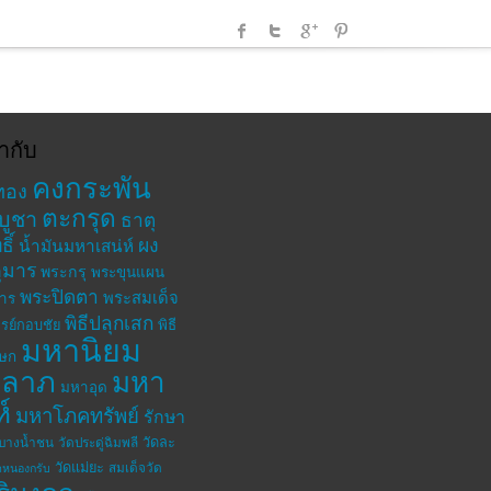
ำกับ
คงกระพัน
ทอง
ตะกรุด
บูชา
ธาตุ
ิ์
ผง
น้ำมันมหาเสน่ห์
ุมาร
พระกรุ
พระขุนแผน
พระปิดตา
พระสมเด็จ
าร
พิธีปลุกเสก
รย์กอบชัย
พิธี
มหานิยม
เษก
าลาภ
มหา
มหาอุด
ห์
มหาโภคทรัพย์
รักษา
วัดละ
ดบางน้ำชน
วัดประดู่ฉิมพลี
วัดแม่ยะ
สมเด็จวัด
ดหนองกรับ