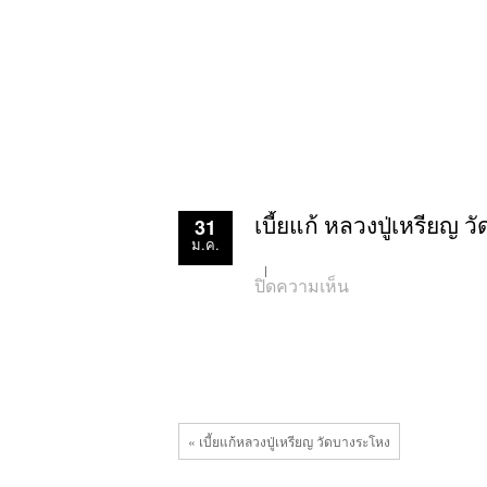
31
เบี้ยแก้ หลวงปู่เหรียญ 
ม.ค.
บน
ปิดความเห็น
เบี้ย
แก้
หลวง
ปู่
เหรียญ
วัด
บาง
ระ
โหง2
« เบี้ยแก้หลวงปู่เหรียญ วัดบางระโหง