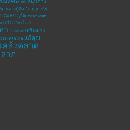
ิริมงคล
หนุนดวง
สีผึ้ง
ทิม
หลวงปู่ทิม วัดละหารไร่
หลวงปู่โต๊ะ
อิสริโก
หลวงพ่อสาคร
เครื่องราง
โต
เบี้ยแก้
ตา
เสริมดวง
เรียกทรัพย์
แก้คุณ
โชค
เหล็กไหล
แคล้วคลาด
คลาภ