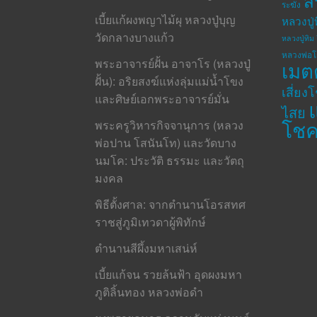
ส
ระฆัง
เบี้ยแก้ผงพญาไม้ผุ หลวงปู่บุญ
หลวงปู่
วัดกลางบางแก้ว
หลวงปู่ทิม 
หลวงพ่อ
พระอาจารย์ฝั้น อาจาโร (หลวงปู่
เมต
ฝั้น): อริยสงฆ์แห่งลุ่มแม่น้ำโขง
เสี่ยง
และศิษย์เอกพระอาจารย์มั่น
ไสย
โช
พระครูวิหารกิจจานุการ (หลวง
พ่อปาน โสนันโท) และวัดบาง
นมโค: ประวัติ ธรรมะ และวัตถุ
มงคล
พิธีตั้งศาล: จากตำนานโอรสทศ
ราชสู่ภูมิเทวดาผู้พิทักษ์
ตำนานสีผึ้งมหาเสน่ห์
เบี้ยแก้จน รวยล้นฟ้า อุดผงมหา
ภูติลิ้นทอง หลวงพ่อดำ