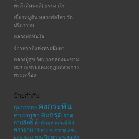
พะลี (สิมพะลี) ธรรมวโร
เขี้ยวหมูตัน หลวงพ่อไสว วัด
ปรีดาราม
หลวงพ่อทันใจ
จักรพรรดิแห่งพระปิดตา
หลวงปู่ศุข วัดปากคลองมะขาม
เฒ่า เพชรยอดมงกุฎแห่งวงการ
พระเครื่อง
ป้ายกำกับ
คงกระพัน
กุมารทอง
ตะกรุด
คาถาบูชา
ธาตุ
กายสิทธิ์
ผง
น้ำมันมหาเสน่ห์
พรายกุมาร
พระกรุ
พระขุนแผน
พระปิดตา
พระสมเด็จ
พรายกุมาร