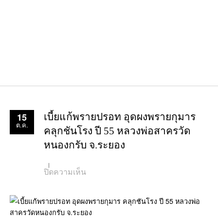
15
เบี้ยแก้พรายปรอท อุดผงพรายกุมาร
ต.ค.
คลุกชันโรง ปี 55 หลวงพ่อสาครวัด
หนองกรับ จ.ระยอง
บน
ปิดความเห็น
เบี้ย
แก้
พราย
ปรอท
อุด
ผง