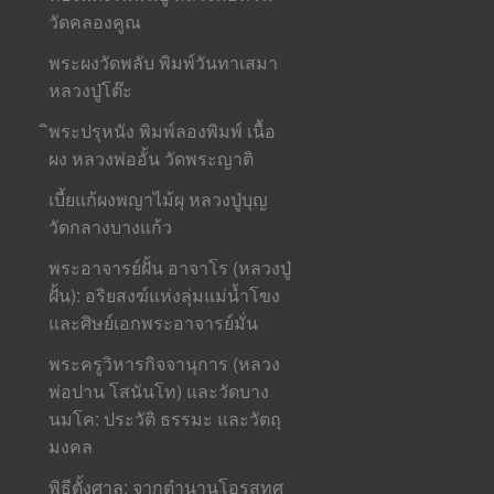
วัดคลองคูณ
พระผงวัดพลับ พิมพ์วันทาเสมา
หลวงปู่โต๊ะ
ิพระปรุหนัง พิมพ์ลองพิมพ์ เนื้อ
ผง หลวงพ่ออั้น วัดพระญาติ
เบี้ยแก้ผงพญาไม้ผุ หลวงปู่บุญ
วัดกลางบางแก้ว
พระอาจารย์ฝั้น อาจาโร (หลวงปู่
ฝั้น): อริยสงฆ์แห่งลุ่มแม่น้ำโขง
และศิษย์เอกพระอาจารย์มั่น
พระครูวิหารกิจจานุการ (หลวง
พ่อปาน โสนันโท) และวัดบาง
นมโค: ประวัติ ธรรมะ และวัตถุ
มงคล
พิธีตั้งศาล: จากตำนานโอรสทศ