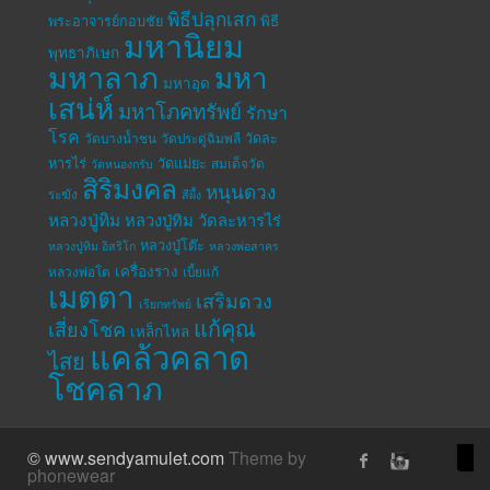
พิธีปลุกเสก
พระอาจารย์กอบชัย
พิธี
มหานิยม
พุทธาภิเษก
มหาลาภ
มหา
มหาอุด
เสน่ห์
มหาโภคทรัพย์
รักษา
โรค
วัดละ
วัดบางน้ำชน
วัดประดู่ฉิมพลี
หารไร่
วัดแม่ยะ
สมเด็จวัด
วัดหนองกรับ
สิริมงคล
หนุนดวง
ระฆัง
สีผึ้ง
หลวงปู่ทิม
หลวงปู่ทิม วัดละหารไร่
หลวงปู่โต๊ะ
หลวงปู่ทิม อิสริโก
หลวงพ่อสาคร
เครื่องราง
หลวงพ่อโต
เบี้ยแก้
เมตตา
เสริมดวง
เรียกทรัพย์
แก้คุณ
เสี่ยงโชค
เหล็กไหล
แคล้วคลาด
ไสย
โชคลาภ
© www.sendyamulet.com
Theme by
phonewear