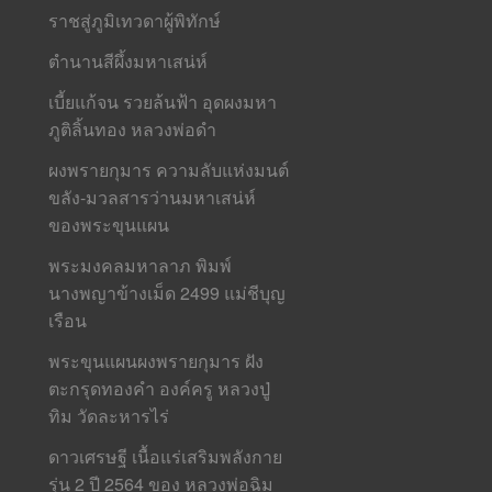
ราชสู่ภูมิเทวดาผู้พิทักษ์
ตำนานสีผึ้งมหาเสน่ห์
เบี้ยแก้จน รวยล้นฟ้า อุดผงมหา
ภูติลิ้นทอง หลวงพ่อดำ
ผงพรายกุมาร ความลับแห่งมนต์
ขลัง-มวลสารว่านมหาเสน่ห์
ของพระขุนแผน
พระมงคลมหาลาภ พิมพ์
นางพญาข้างเม็ด 2499 แม่ชีบุญ
เรือน
พระขุนแผนผงพรายกุมาร ฝัง
ตะกรุดทองคำ องค์ครู หลวงปู่
ทิม วัดละหารไร่
ดาวเศรษฐี เนื้อแร่เสริมพลังกาย
รุ่น 2 ปี 2564 ของ หลวงพ่อฉิม