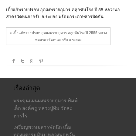
พราย
เบี้ยแก้พรายปรอท อุดผงพรายกุมาร คลุกชันโรง ปี 55 หลวงพ่อ
กุมาร
คลุก
สาครวัดหนองกรับ จ.ระยอง พร้อมกระดาษสารพัดกัน
ชันโรง
ปี
55
« เบี้ยแก้พรายปรอท อุดผงพรายกุมาร คลุกชันโรง ปี 2555 หลวง
หลวง
พ่อ
พ่อสาครวัดหนองกรับ จ.ระยอง
สาคร
วัด
หนอง
กรับ
จ.ระยอง
เรื่องล่าสุด
พระขุนแผนผงพรายกุมาร พิมพ์
เล็ก องค์ครู หลวงปู่ทิม วัดละ
หารไร่
เหรียญพรหมสารพัดนึก เนื้อ
ทองแดงรมมันปู หลวงพ่อหวั่น