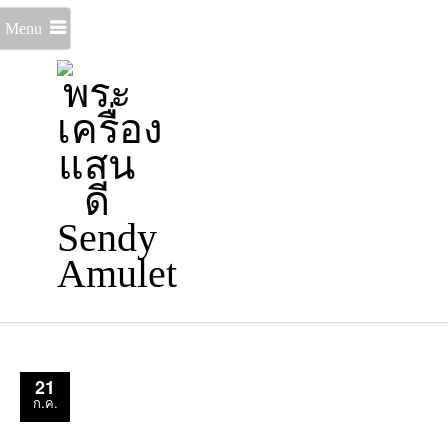
Menu
21
ก.ค.