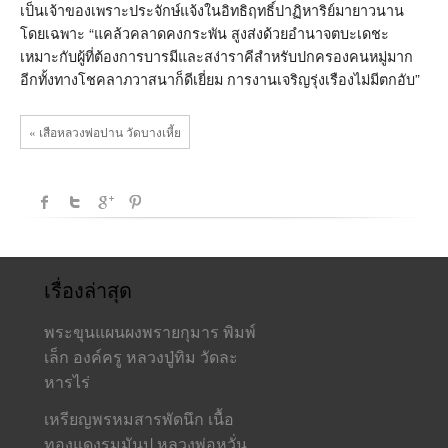
เป็นเจ้าของเพราะประจักษ์แจ้งในอิทธิฤทธิ์ปาฏิหาริย์มายาวนาน
โดยเฉพาะ “แคล้วคลาดคงกระพัน สูงส่งด้วยอำนาจตบะเดชะ
เหมาะกับผู้ที่ต้องการบารมีและสง่าราคีสำหรับปกครองคนหมู่มาก
อีกทั้งทางโชคลาภวาสนาก็ดีเยี่ยม การงานเจริญรุ่งเรืองไม่มีตกอับ”
« เสือหลวงพ่อปาน วัดบางเหี้ย
เรื่องล่าสุด
พระขุนแผนผงพรายกุมาร พิมพ์
เล็ก องค์ครู หลวงปู่ทิม วัดละ
หารไร่
เหรียญพรหมสารพัดนึก เนื้อ
ทองแดงรมมันปู หลวงพ่อหวั่น