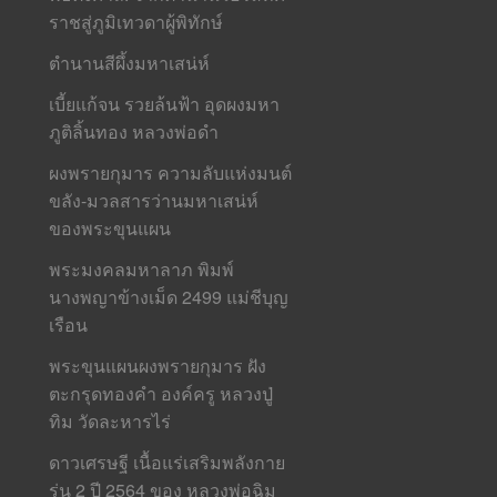
ราชสู่ภูมิเทวดาผู้พิทักษ์
ตำนานสีผึ้งมหาเสน่ห์
เบี้ยแก้จน รวยล้นฟ้า อุดผงมหา
ภูติลิ้นทอง หลวงพ่อดำ
ผงพรายกุมาร ความลับแห่งมนต์
ขลัง-มวลสารว่านมหาเสน่ห์
ของพระขุนแผน
พระมงคลมหาลาภ พิมพ์
นางพญาข้างเม็ด 2499 แม่ชีบุญ
เรือน
พระขุนแผนผงพรายกุมาร ฝัง
ตะกรุดทองคำ องค์ครู หลวงปู่
ทิม วัดละหารไร่
ดาวเศรษฐี เนื้อแร่เสริมพลังกาย
รุ่น 2 ปี 2564 ของ หลวงพ่อฉิม