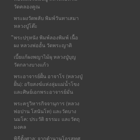
วัดคลองคูณ
พระผงวัดพลับ พิมพ์วันทาเสมา
หลวงปู่โต๊ะ
ิพระปรุหนัง พิมพ์ลองพิมพ์ เนื้อ
ผง หลวงพ่ออั้น วัดพระญาติ
เบี้ยแก้ผงพญาไม้ผุ หลวงปู่บุญ
วัดกลางบางแก้ว
พระอาจารย์ฝั้น อาจาโร (หลวงปู่
ฝั้น): อริยสงฆ์แห่งลุ่มแม่น้ำโขง
และศิษย์เอกพระอาจารย์มั่น
พระครูวิหารกิจจานุการ (หลวง
พ่อปาน โสนันโท) และวัดบาง
นมโค: ประวัติ ธรรมะ และวัตถุ
มงคล
พิธีตั้งศาล: จากตำนานโอรสทศ