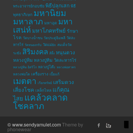
พิธีปลุกเสก
พระอาจารย์กอบชัย
พิธี
มหานิยม
พุทธาภิเษก
มหาลาภ
มหา
มหาอุด
เสน่ห์
มหาโภคทรัพย์
รักษา
โรค
วัดละ
วัดบางน้ำชน
วัดประดู่ฉิมพลี
หารไร่
วัดแม่ยะ
สมเด็จวัด
วัดหนองกรับ
สิริมงคล
หนุนดวง
ระฆัง
สีผึ้ง
หลวงปู่ทิม
หลวงปู่ทิม วัดละหารไร่
หลวงปู่โต๊ะ
หลวงปู่ทิม อิสริโก
หลวงพ่อสาคร
เครื่องราง
หลวงพ่อโต
เบี้ยแก้
เมตตา
เสริมดวง
เรียกทรัพย์
แก้คุณ
เสี่ยงโชค
เหล็กไหล
แคล้วคลาด
ไสย
โชคลาภ
© www.sendyamulet.com
Theme by
phonewear