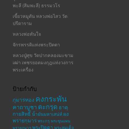
พะลี (สิมพะลี) ธรรมวโร
เขี้ยวหมูตัน หลวงพ่อไสว วัด
ปรีดาราม
หลวงพ่อทันใจ
จักรพรรดิแห่งพระปิดตา
หลวงปู่ศุข วัดปากคลองมะขาม
เฒ่า เพชรยอดมงกุฎแห่งวงการ
พระเครื่อง
ป้ายกำกับ
คงกระพัน
กุมารทอง
ตะกรุด
คาถาบูชา
ธาตุ
กายสิทธิ์
ผง
น้ำมันมหาเสน่ห์
พรายกุมาร
พระกรุ
พระขุนแผน
พระปิดตา
พระสมเด็จ
พรายกุมาร