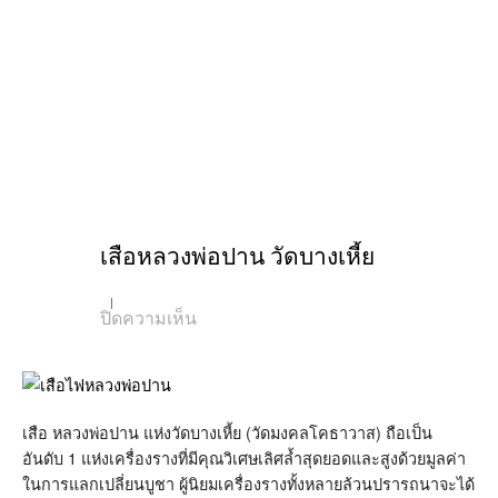
เสือหลวงพ่อปาน วัดบางเหี้ย
บน
ปิดความเห็น
เสือ
หลวง
พ่อ
ปาน
วัด
บาง
เสือ หลวงพ่อปาน แห่งวัดบางเหี้ย (วัดมงคลโคธาวาส) ถือเป็น
เหี้ย
อันดับ 1 แห่งเครื่องรางที่มีคุณวิเศษเลิศล้ำสุดยอดและสูงด้วยมูลค่า
ในการแลกเปลี่ยนบูชา ผู้นิยมเครื่องรางทั้งหลายล้วนปรารถนาจะได้