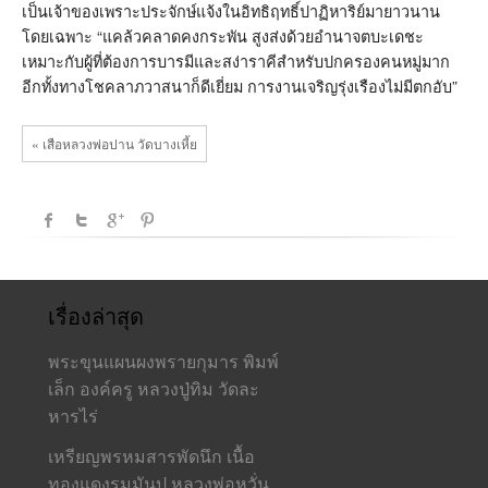
เป็นเจ้าของเพราะประจักษ์แจ้งในอิทธิฤทธิ์ปาฏิหาริย์มายาวนาน
โดยเฉพาะ “แคล้วคลาดคงกระพัน สูงส่งด้วยอำนาจตบะเดชะ
เหมาะกับผู้ที่ต้องการบารมีและสง่าราคีสำหรับปกครองคนหมู่มาก
อีกทั้งทางโชคลาภวาสนาก็ดีเยี่ยม การงานเจริญรุ่งเรืองไม่มีตกอับ”
« เสือหลวงพ่อปาน วัดบางเหี้ย
เรื่องล่าสุด
พระขุนแผนผงพรายกุมาร พิมพ์
เล็ก องค์ครู หลวงปู่ทิม วัดละ
หารไร่
เหรียญพรหมสารพัดนึก เนื้อ
ทองแดงรมมันปู หลวงพ่อหวั่น