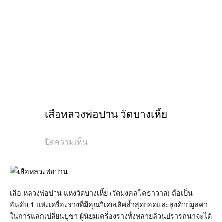
เสือหลวงพ่อปาน วัดบางเหี้ย
บน
ปิดความเห็น
เสือ
หลวง
พ่อ
ปาน
วัด
บาง
เสือ หลวงพ่อปาน แห่งวัดบางเหี้ย (วัดมงคลโคธาวาส) ถือเป็น
เหี้ย
อันดับ 1 แห่งเครื่องรางที่มีคุณวิเศษเลิศล้ำสุดยอดและสูงด้วยมูลค่า
ในการแลกเปลี่ยนบูชา ผู้นิยมเครื่องรางทั้งหลายล้วนปรารถนาจะได้