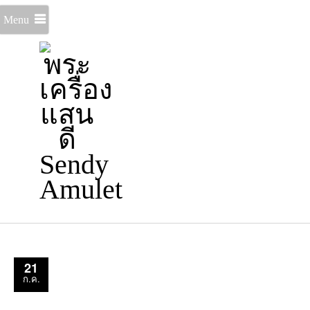
Menu
21
ก.ค.