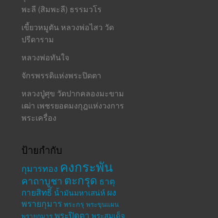
พะลี (สิมพะลี) ธรรมวโร
เขี้ยวหมูตัน หลวงพ่อไสว วัด
ปรีดาราม
หลวงพ่อทันใจ
จักรพรรดิแห่งพระปิดตา
หลวงปู่ศุข วัดปากคลองมะขาม
เฒ่า เพชรยอดมงกุฎแห่งวงการ
พระเครื่อง
ป้ายกำกับ
คงกระพัน
กุมารทอง
ตะกรุด
คาถาบูชา
ธาตุ
กายสิทธิ์
ผง
น้ำมันมหาเสน่ห์
พรายกุมาร
พระกรุ
พระขุนแผน
พระปิดตา
พระสมเด็จ
พรายกุมาร