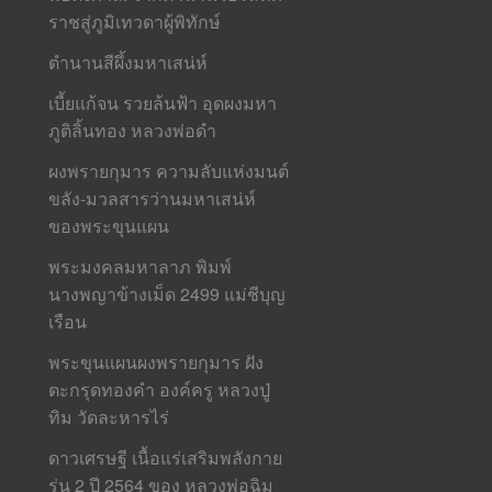
ราชสู่ภูมิเทวดาผู้พิทักษ์
ตำนานสีผึ้งมหาเสน่ห์
เบี้ยแก้จน รวยล้นฟ้า อุดผงมหา
ภูติลิ้นทอง หลวงพ่อดำ
ผงพรายกุมาร ความลับแห่งมนต์
ขลัง-มวลสารว่านมหาเสน่ห์
ของพระขุนแผน
พระมงคลมหาลาภ พิมพ์
นางพญาข้างเม็ด 2499 แม่ชีบุญ
เรือน
พระขุนแผนผงพรายกุมาร ฝัง
ตะกรุดทองคำ องค์ครู หลวงปู่
ทิม วัดละหารไร่
ดาวเศรษฐี เนื้อแร่เสริมพลังกาย
รุ่น 2 ปี 2564 ของ หลวงพ่อฉิม