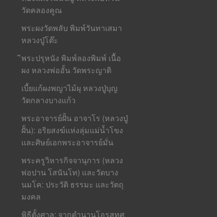
วัดคลองคูณ
พระผงวัดพลับ พิมพ์วันทาเสมา
หลวงปู่โต๊ะ
ิพระปรุหนัง พิมพ์ลองพิมพ์ เนื้อ
ผง หลวงพ่ออั้น วัดพระญาติ
เบี้ยแก้ผงพญาไม้ผุ หลวงปู่บุญ
วัดกลางบางแก้ว
พระอาจารย์ฝั้น อาจาโร (หลวงปู่
ฝั้น): อริยสงฆ์แห่งลุ่มแม่น้ำโขง
และศิษย์เอกพระอาจารย์มั่น
พระครูวิหารกิจจานุการ (หลวง
พ่อปาน โสนันโท) และวัดบาง
นมโค: ประวัติ ธรรมะ และวัตถุ
มงคล
พิธีตั้งศาล: จากตำนานโอรสทศ