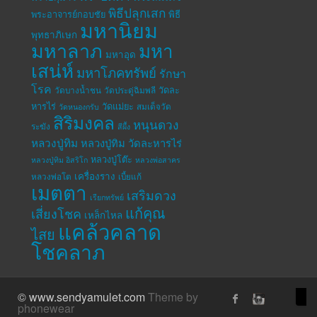
พิธีปลุกเสก
พระอาจารย์กอบชัย
พิธี
มหานิยม
พุทธาภิเษก
มหาลาภ
มหา
มหาอุด
เสน่ห์
มหาโภคทรัพย์
รักษา
โรค
วัดละ
วัดบางน้ำชน
วัดประดู่ฉิมพลี
หารไร่
วัดแม่ยะ
สมเด็จวัด
วัดหนองกรับ
สิริมงคล
หนุนดวง
ระฆัง
สีผึ้ง
หลวงปู่ทิม
หลวงปู่ทิม วัดละหารไร่
หลวงปู่โต๊ะ
หลวงปู่ทิม อิสริโก
หลวงพ่อสาคร
เครื่องราง
หลวงพ่อโต
เบี้ยแก้
เมตตา
เสริมดวง
เรียกทรัพย์
แก้คุณ
เสี่ยงโชค
เหล็กไหล
แคล้วคลาด
ไสย
โชคลาภ
© www.sendyamulet.com
Theme by
phonewear