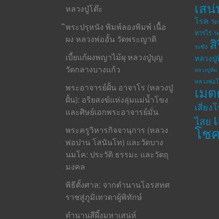
เสน่
หลวงปู่โต๊ะ
โรค
วั
ิพระปรุหนัง พิมพ์ลองพิมพ์ เนื้อ
หารไร่
วั
ผง หลวงพ่ออั้น วัดพระญาติ
ส
ระฆัง
เบี้ยแก้ผงพญาไม้ผุ หลวงปู่บุญ
หลวงปู่
วัดกลางบางแก้ว
หลวงปู่ทิม 
หลวงพ่อ
พระอาจารย์ฝั้น อาจาโร (หลวงปู่
เมต
ฝั้น): อริยสงฆ์แห่งลุ่มแม่น้ำโขง
เสี่ยง
และศิษย์เอกพระอาจารย์มั่น
ไสย
โช
พระครูวิหารกิจจานุการ (หลวง
พ่อปาน โสนันโท) และวัดบาง
นมโค: ประวัติ ธรรมะ และวัตถุ
มงคล
พิธีตั้งศาล: จากตำนานโอรสทศ
ราชสู่ภูมิเทวดาผู้พิทักษ์
ตำนานสีผึ้งมหาเสน่ห์