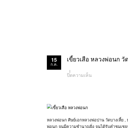
15
เขี้ยวเสือ หลวงพ่อนก ว
ก.ค.
บน
ปิดความเห็น
เขี้ยว
เสือ
หลวง
พ่อ
นก
วัด
สังกะสี
จ.สมุทรปราการ
สภาพ
หลวงพ่อนก ศิษย์เอกหลวงพ่อปาน วัดบางเหี้ย ,
สวย
สมบูรณ์.
พ่อนก จนมีความชำนาญยิ่ง จนได้รับคำชมเชยจ