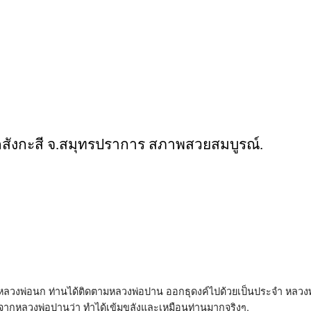
ัดสังกะสี จ.สมุทรปราการ สภาพสวยสมบูรณ์.
 หลวงพ่อนก ท่านได้ติดตามหลวงพ่อปาน ออกธุดงค์ไปด้วยเป็นประจำ หลวงพ่
ากหลวงพ่อปานว่า ทำได้เข้มขลังและเหมือนท่านมากจริงๆ.