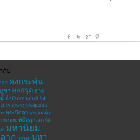
ำกับ
คงกระพัน
ทอง
ตะกรุด
บูชา
ธาตุ
ิ์
ผง
น้ำมันมหาเสน่ห์
ุมาร
พระกรุ
พระขุนแผน
พระปิดตา
พระสมเด็จ
าร
พิธีปลุกเสก
รย์กอบชัย
พิธี
มหานิยม
เษก
าลาภ
มหา
มหาอุด