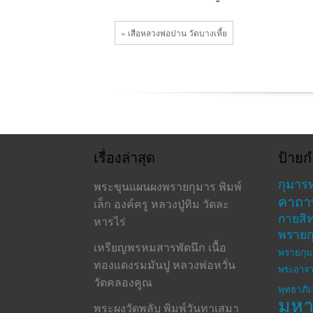
« เสือหลวงพ่อปาน วัดบางเหี้ย
เรื่องล่าสุด
ป้ายก
กุมาร
พระขุนแผนผงพรายกุมาร พิมพ์
คาถา
เล็ก องค์ครู หลวงปู่ทิม วัดละ
กายสิทธ
หารไร่
พรายก
เหรียญพรหมสารพัดนึก เนื้อ
พรายกุม
ทองแดงรมมันปู หลวงพ่อหวั่น
พระอาจา
วัดคลองคูณ
พุทธาภิ
มห
พระผงวัดพลับ พิมพ์วันทาเสมา