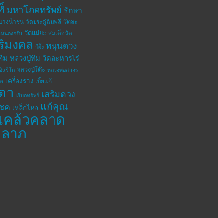
ห์
มหาโภคทรัพย์
รักษา
วัดละ
ดบางน้ำชน
วัดประดู่ฉิมพลี
วัดแม่ยะ
สมเด็จวัด
ดหนองกรับ
ิริมงคล
หนุนดวง
สีผึ้ง
ทิม
หลวงปู่ทิม วัดละหารไร่
หลวงปู่โต๊ะ
อิสริโก
หลวงพ่อสาคร
เครื่องราง
โต
เบี้ยแก้
ตา
เสริมดวง
เรียกทรัพย์
แก้คุณ
โชค
เหล็กไหล
แคล้วคลาด
คลาภ