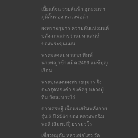
เบี้ยแก้จน รวยล้นฟ้า อุดผงมหา
ภูติลิ้นทอง หลวงพ่อดำ
ผงพรายกุมาร ความลับแห่งมนต์
ขลัง-มวลสารว่านมหาเสน่ห์
ของพระขุนแผน
พระมงคลมหาลาภ พิมพ์
นางพญาข้างเม็ด 2499 แม่ชีบุญ
เรือน
พระขุนแผนผงพรายกุมาร ฝัง
ตะกรุดทองคำ องค์ครู หลวงปู่
ทิม วัดละหารไร่
ดาวเศรษฐี เนื้อแร่เสริมพลังกาย
รุ่น 2 ปี 2564 ของ หลวงพ่อฉิม
พะลี (สิมพะลี) ธรรมวโร
เขี้ยวหมูตัน หลวงพ่อไสว วัด