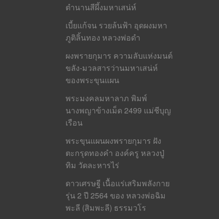
ตำนานสีผึ้งมหาเสน่ห์
เบี้ยแก้จน รวยล้นฟ้า อุดผงมหา
ภูติลิ้นทอง หลวงพ่อดำ
ผงพรายกุมาร ความลับแห่งมนต์
ขลัง-มวลสารว่านมหาเสน่ห์
ของพระขุนแผน
พระมงคลมหาลาภ พิมพ์
นางพญาข้างเม็ด 2499 แม่ชีบุญ
เรือน
พระขุนแผนผงพรายกุมาร ฝัง
ตะกรุดทองคำ องค์ครู หลวงปู่
ทิม วัดละหารไร่
ดาวเศรษฐี เนื้อแร่เสริมพลังกาย
รุ่น 2 ปี 2564 ของ หลวงพ่อฉิม
พะลี (สิมพะลี) ธรรมวโร