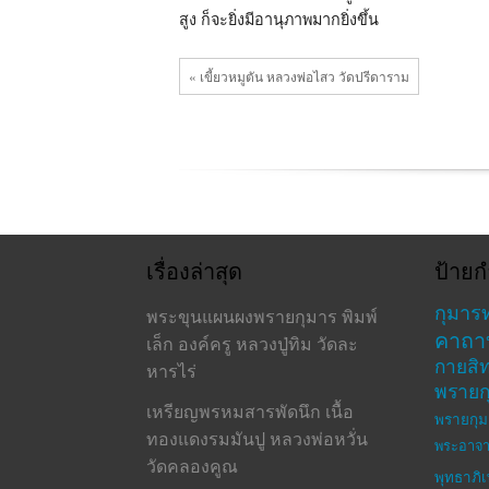
สูง ก็จะยิ่งมีอานุภาพมากยิ่งขึ้น
« เขี้ยวหมูตัน หลวงพ่อไสว วัดปรีดาราม
เรื่องล่าสุด
ป้ายก
กุมาร
พระขุนแผนผงพรายกุมาร พิมพ์
คาถา
เล็ก องค์ครู หลวงปู่ทิม วัดละ
กายสิทธ
หารไร่
พรายก
เหรียญพรหมสารพัดนึก เนื้อ
พรายกุม
ทองแดงรมมันปู หลวงพ่อหวั่น
พระอาจา
วัดคลองคูณ
พุทธาภิ