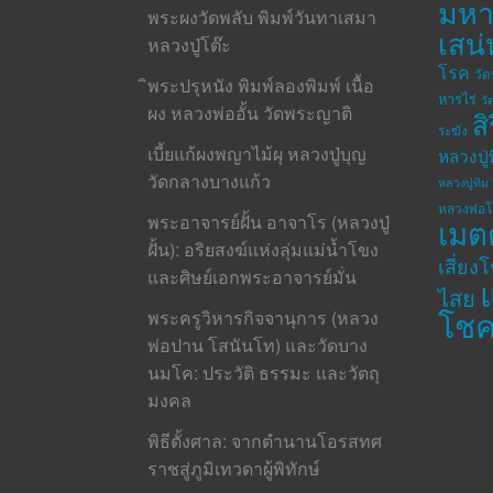
มห
พระผงวัดพลับ พิมพ์วันทาเสมา
เสน่
หลวงปู่โต๊ะ
โรค
วั
ิพระปรุหนัง พิมพ์ลองพิมพ์ เนื้อ
หารไร่
วั
ผง หลวงพ่ออั้น วัดพระญาติ
ส
ระฆัง
เบี้ยแก้ผงพญาไม้ผุ หลวงปู่บุญ
หลวงปู่
วัดกลางบางแก้ว
หลวงปู่ทิม 
หลวงพ่อ
พระอาจารย์ฝั้น อาจาโร (หลวงปู่
เมต
ฝั้น): อริยสงฆ์แห่งลุ่มแม่น้ำโขง
เสี่ยง
และศิษย์เอกพระอาจารย์มั่น
ไสย
โช
พระครูวิหารกิจจานุการ (หลวง
พ่อปาน โสนันโท) และวัดบาง
นมโค: ประวัติ ธรรมะ และวัตถุ
มงคล
พิธีตั้งศาล: จากตำนานโอรสทศ
ราชสู่ภูมิเทวดาผู้พิทักษ์