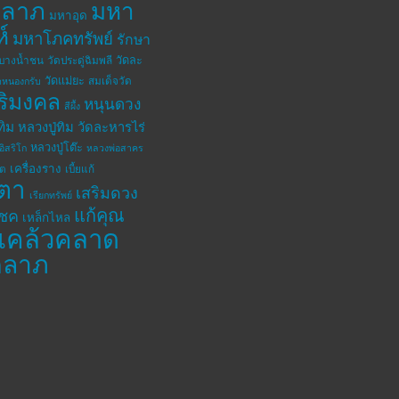
าลาภ
มหา
มหาอุด
ห์
มหาโภคทรัพย์
รักษา
วัดละ
ดบางน้ำชน
วัดประดู่ฉิมพลี
วัดแม่ยะ
สมเด็จวัด
ดหนองกรับ
ิริมงคล
หนุนดวง
สีผึ้ง
ทิม
หลวงปู่ทิม วัดละหารไร่
หลวงปู่โต๊ะ
อิสริโก
หลวงพ่อสาคร
เครื่องราง
โต
เบี้ยแก้
ตา
เสริมดวง
เรียกทรัพย์
แก้คุณ
โชค
เหล็กไหล
แคล้วคลาด
คลาภ