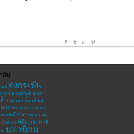
ำกับ
คงกระพัน
ทอง
ตะกรุด
บูชา
ธาตุ
ิ์
ผง
น้ำมันมหาเสน่ห์
ุมาร
พระกรุ
พระขุนแผน
พระปิดตา
พระสมเด็จ
าร
พิธีปลุกเสก
รย์กอบชัย
พิธี
มหานิยม
เษก