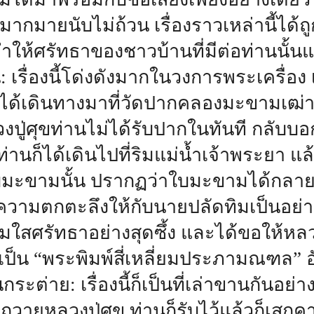
่มากมายนับไม่ถ้วน เรื่องราวเหล่านี้ได้
ละทำให้ศรัทธาของชาวบ้านที่มีต่อท่านนั้นแน
: เรื่องนี้โด่งดังมากในวงการพระเครื่อง 
 ได้เดินทางมาที่วัดปากคลองมะขามเฒ่าเ
งปู่ศุขท่านไม่ได้รับปากในทันที กลับบ
นท่านก็ได้เดินไปที่ริมแม่น้ำเจ้าพระย
บมะขามนั้น ปรากฏว่าใบมะขามได้กลายเป็น
ความตกตะลึงให้กับนายปลัดทิมเป็นอย่าง
่อมใสศรัทธาอย่างสุดซึ้ง และได้ขอให้หลวง
ป็น “พระพิมพ์สี่เหลี่ยมประภามณฑล” อั
นกระต่าย: เรื่องนี้ก็เป็นที่เล่าขานกันอย่
วายหลวงปู่ศุข ท่านก็รับไว้แล้วก็เสกคาถา