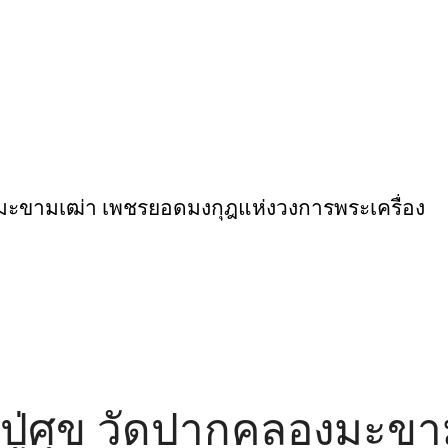
งมะขามเฒ่า เพชรยอดมงกุฎแห่งวงการพระเครื่อง
ปู่ศุข วัดปากคลองมะขา