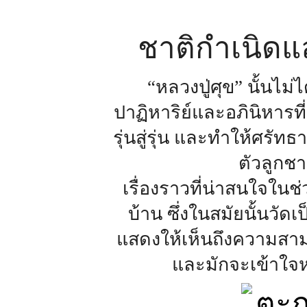
ชาติกำเนิดแ
“หลวงปู่ศุข” นั้นไม่
ปาฏิหาริย์และอภินิหารที
รุ่นสู่รุ่น และทำให้ศรัท
ตัวลูกชา
เรื่องราวที่น่าสนใจในช่
บ้าน ซึ่งในสมัยนั้นวั
แสดงให้เห็นถึงความสามา
และมักจะเข้าใจห