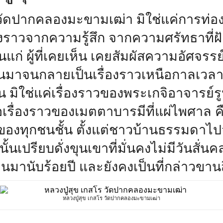
ข วัดปากคลองมะขามเฒ่า มิใช่แค่การท่
่องราวจากความรู้สึก จากความศรัทธาที่ฝ
แก่ ผู้ที่เคยเห็น เคยสัมผัสความอัศจรร
ันมาจนกลายเป็นเรื่องราวเหนือกาลเวล
้น มิใช่แค่เรื่องราวของพระเกจิอาจารย์รู
เรื่องราวของเมตตาบารมีที่แผ่ไพศาล ค
ักของทุกชนชั้น ตั้งแต่ชาวบ้านธรรมดาไป
้นเปรียบดั่งขุนเขาที่มั่นคงไม่มีวันสั่นค
ดินมานับร้อยปี และยังคงเป็นที่กล่าวขาน
หลวงปู่สุข เกสโร วัดปากคลองมะขามเฒ่า