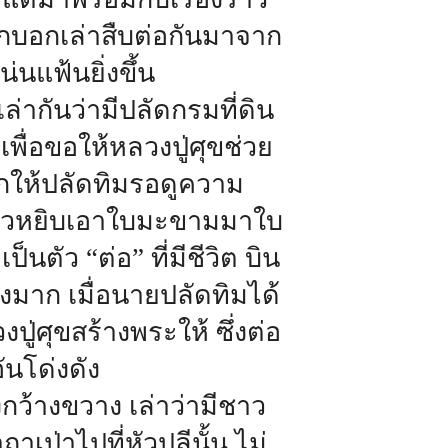
ถูกบอกเล่าสืบต่อกันมาจาก
่นแฟ้นยิ่งขึ้น
เล่ากันว่ามีปลัดกรมที่ดิน
พื่อขอให้หลวงปู่ศุขช่วย
อกให้ปลัดทิมรอดูความ
า แล้วหยิบเอาใบมะขามมาใบ
ตัว “ต่อ” ที่มีชีวิต บิน
มาก เมื่อนายปลัดทิมได้
ปู่ศุขสร้างพระให้ ซึ่งต่อ
นโด่งดัง
างกว้างขวาง เล่าว่ามีชาว
เป่าไปที่หัวปลีนั้น ไม่