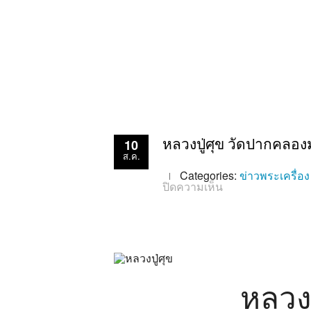
10
หลวงปู่ศุข วัดปากคลอ
ส.ค.
Categories:
ข่าวพระเครื่อง
บน
ปิดความเห็น
หล
วง
ปู่
ศุข
วัด
ปาก
คลอง
มะขาม
เฒ่า
หลวง
เพชร
ยอด