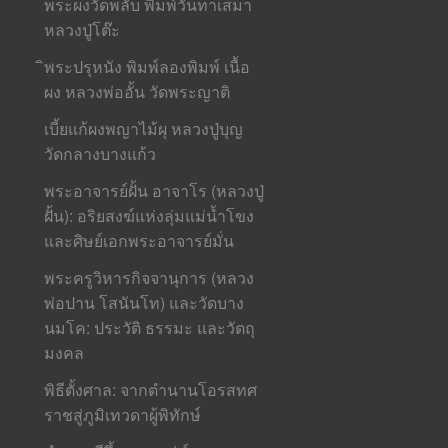
พระผงวัดพลับ พิมพ์วันทาเสมา
หลวงปู่โต๊ะ
ิพระปรุหนัง พิมพ์ลองพิมพ์ เนื้อ
ผง หลวงพ่ออั้น วัดพระญาติ
เบี้ยแก้ผงพญาไม้ผุ หลวงปู่บุญ
วัดกลางบางแก้ว
พระอาจารย์ฝั้น อาจาโร (หลวงปู่
ฝั้น): อริยสงฆ์แห่งลุ่มแม่น้ำโขง
และศิษย์เอกพระอาจารย์มั่น
พระครูวิหารกิจจานุการ (หลวง
พ่อปาน โสนันโท) และวัดบาง
นมโค: ประวัติ ธรรมะ และวัตถุ
มงคล
พิธีตั้งศาล: จากตำนานโอรสทศ
ราชสู่ภูมิเทวดาผู้พิทักษ์