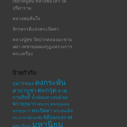
เขี้ยวหมูตัน หลวงพ่อไสว วัด
ปรีดาราม
หลวงพ่อทันใจ
จักรพรรดิแห่งพระปิดตา
หลวงปู่ศุข วัดปากคลองมะขาม
เฒ่า เพชรยอดมงกุฎแห่งวงการ
พระเครื่อง
ป้ายกำกับ
คงกระพัน
กุมารทอง
ตะกรุด
คาถาบูชา
ธาตุ
กายสิทธิ์
ผง
น้ำมันมหาเสน่ห์
พรายกุมาร
พระกรุ
พระขุนแผน
พระปิดตา
พระสมเด็จ
พรายกุมาร
พิธีปลุกเสก
พระอาจารย์กอบชัย
พิธี
มหานิยม
พุทธาภิเษก