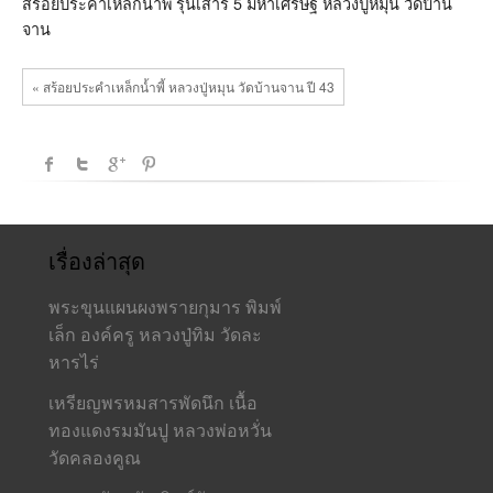
5
สร้อยประคำเหล็กน้ำพี้ รุ่นเสาร์ 5 มหาเศรษฐี หลวงปู่หมุน วัดบ้าน
มหา
จาน
เศรษฐี
หลวง
ปู่
« สร้อยประคำเหล็กน้ำพี้ หลวงปู่หมุน วัดบ้านจาน ปี 43
หมุน
เรื่องล่าสุด
พระขุนแผนผงพรายกุมาร พิมพ์
เล็ก องค์ครู หลวงปู่ทิม วัดละ
หารไร่
เหรียญพรหมสารพัดนึก เนื้อ
ทองแดงรมมันปู หลวงพ่อหวั่น
วัดคลองคูณ