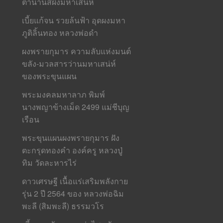
ตำนานสีผึ้งมหาเสน่ห์
เบี้ยแก้จน รวยล้นฟ้า อุดผงมหา
ภูติลิ้นทอง หลวงพ่อดำ
ผงพรายกุมาร ความลับแห่งมนต์
ขลัง-มวลสารว่านมหาเสน่ห์
ของพระขุนแผน
พระมงคลมหาลาภ พิมพ์
นางพญาข้างเม็ด 2499 แม่ชีบุญ
เรือน
พระขุนแผนผงพรายกุมาร ฝัง
ตะกรุดทองคำ องค์ครู หลวงปู่
ทิม วัดละหารไร่
ดาวเศรษฐี เนื้อแร่เสริมพลังกาย
รุ่น 2 ปี 2564 ของ หลวงพ่อฉิม
พะลี (สิมพะลี) ธรรมวโร