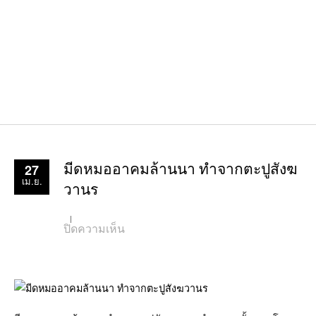
27
มีดหมออาคมล้านนา ทำจากตะปูสังฆ
เม.ย.
วานร
บน
ปิดความเห็น
มีดหมอ
อาคม
ล้าน
นา
ทำ
จาก
ตะปู