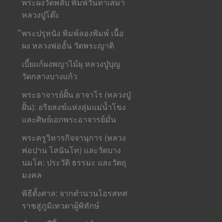
พระผงวัดพลับ พิมพ์วันทาเสมา
หลวงปู่โต๊ะ
ิพระปรุหนัง พิมพ์ลองพิมพ์ เนื้อ
ผง หลวงพ่ออั้น วัดพระญาติ
เบี้ยแก้ผงพญาไม้ผุ หลวงปู่บุญ
วัดกลางบางแก้ว
พระอาจารย์ฝั้น อาจาโร (หลวงปู่
ฝั้น): อริยสงฆ์แห่งลุ่มแม่น้ำโขง
และศิษย์เอกพระอาจารย์มั่น
พระครูวิหารกิจจานุการ (หลวง
พ่อปาน โสนันโท) และวัดบาง
นมโค: ประวัติ ธรรมะ และวัตถุ
มงคล
พิธีตั้งศาล: จากตำนานโอรสทศ
ราชสู่ภูมิเทวดาผู้พิทักษ์