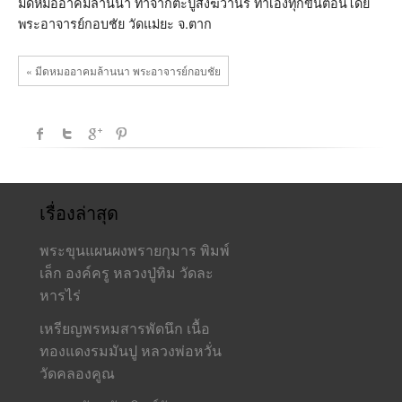
สังฆ
มีดหมออาคมล้านนา ทำจากตะปูสังฆวานร ทำเองทุกขั้นตอนโดย
วานร
พระอาจารย์กอบชัย วัดแม่ยะ จ.ตาก
« มีดหมออาคมล้านนา พระอาจารย์กอบชัย
เรื่องล่าสุด
พระขุนแผนผงพรายกุมาร พิมพ์
เล็ก องค์ครู หลวงปู่ทิม วัดละ
หารไร่
เหรียญพรหมสารพัดนึก เนื้อ
ทองแดงรมมันปู หลวงพ่อหวั่น
วัดคลองคูณ