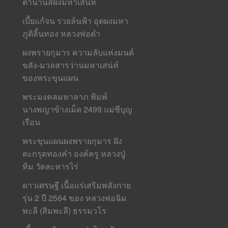
ตำนานสีผึ้งมหาเสน่ห์
เบี้ยแก้จน รวยล้นฟ้า อุดผงมหา
ภูติลิ้นทอง หลวงพ่อดำ
ผงพรายกุมาร ความลับแห่งมนต์
ขลัง-มวลสารว่านมหาเสน่ห์
ของพระขุนแผน
พระมงคลมหาลาภ พิมพ์
นางพญาข้างเม็ด 2499 แม่ชีบุญ
เรือน
พระขุนแผนผงพรายกุมาร ฝัง
ตะกรุดทองคำ องค์ครู หลวงปู่
ทิม วัดละหารไร่
ดาวเศรษฐี เนื้อแร่เสริมพลังกาย
รุ่น 2 ปี 2564 ของ หลวงพ่อฉิม
พะลี (สิมพะลี) ธรรมวโร