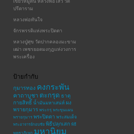
เขี้ยวหมูตัน หลวงพ่อไสว วัด
ปรีดาราม
หลวงพ่อทันใจ
จักรพรรดิแห่งพระปิดตา
หลวงปู่ศุข วัดปากคลองมะขาม
เฒ่า เพชรยอดมงกุฎแห่งวงการ
พระเครื่อง
ป้ายกำกับ
คงกระพัน
กุมารทอง
ตะกรุด
คาถาบูชา
ธาตุ
กายสิทธิ์
ผง
น้ำมันมหาเสน่ห์
พรายกุมาร
พระกรุ
พระขุนแผน
พระปิดตา
พระสมเด็จ
พรายกุมาร
พิธีปลุกเสก
พระอาจารย์กอบชัย
พิธี
มหานิยม
พุทธาภิเษก