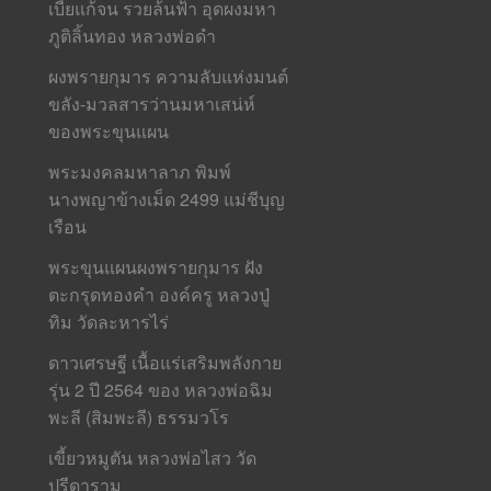
เบี้ยแก้จน รวยล้นฟ้า อุดผงมหา
ภูติลิ้นทอง หลวงพ่อดำ
ผงพรายกุมาร ความลับแห่งมนต์
ขลัง-มวลสารว่านมหาเสน่ห์
ของพระขุนแผน
พระมงคลมหาลาภ พิมพ์
นางพญาข้างเม็ด 2499 แม่ชีบุญ
เรือน
พระขุนแผนผงพรายกุมาร ฝัง
ตะกรุดทองคำ องค์ครู หลวงปู่
ทิม วัดละหารไร่
ดาวเศรษฐี เนื้อแร่เสริมพลังกาย
รุ่น 2 ปี 2564 ของ หลวงพ่อฉิม
พะลี (สิมพะลี) ธรรมวโร
เขี้ยวหมูตัน หลวงพ่อไสว วัด
ปรีดาราม