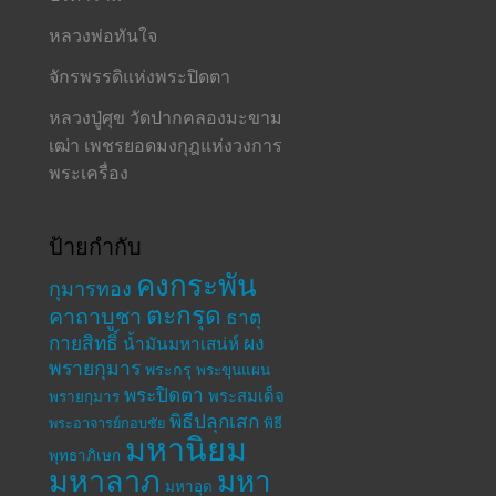
หลวงพ่อทันใจ
จักรพรรดิแห่งพระปิดตา
หลวงปู่ศุข วัดปากคลองมะขาม
เฒ่า เพชรยอดมงกุฎแห่งวงการ
พระเครื่อง
ป้ายกำกับ
คงกระพัน
กุมารทอง
ตะกรุด
คาถาบูชา
ธาตุ
กายสิทธิ์
ผง
น้ำมันมหาเสน่ห์
พรายกุมาร
พระกรุ
พระขุนแผน
พระปิดตา
พระสมเด็จ
พรายกุมาร
พิธีปลุกเสก
พระอาจารย์กอบชัย
พิธี
มหานิยม
พุทธาภิเษก
มหาลาภ
มหา
มหาอุด