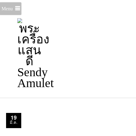
Menu
19
มี.ค.