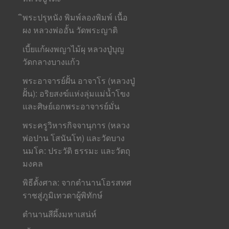
ิพระปรุหนัง พิมพ์ลองพิมพ์ เนื้อ
ผง หลวงพ่ออั้น วัดพระญาติ
เบี้ยแก้ผงพญาไม้ผุ หลวงปู่บุญ
วัดกลางบางแก้ว
พระอาจารย์ฝั้น อาจาโร (หลวงปู่
ฝั้น): อริยสงฆ์แห่งลุ่มแม่น้ำโขง
และศิษย์เอกพระอาจารย์มั่น
พระครูวิหารกิจจานุการ (หลวง
พ่อปาน โสนันโท) และวัดบาง
นมโค: ประวัติ ธรรมะ และวัตถุ
มงคล
พิธีตั้งศาล: จากตำนานโอรสทศ
ราชสู่ภูมิเทวดาผู้พิทักษ์
ตำนานสีผึ้งมหาเสน่ห์