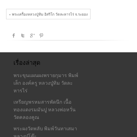
ละ
หาร
ไร่
« พระเครื่องหลวงปู่ทิม อิสริโก วัดละหารไร่ จ.ระยอง
ระยอง
เรื่องล่าสุด
พระขุนแผนผงพรายกุมาร พิมพ์
เล็ก องค์ครู หลวงปู่ทิม วัดละ
หารไร่
เหรียญพรหมสารพัดนึก เนื้อ
ทองแดงรมมันปู หลวงพ่อหวั่น
วัดคลองคูณ
พระผงวัดพลับ พิมพ์วันทาเสมา
หลวงปู่โต๊ะ