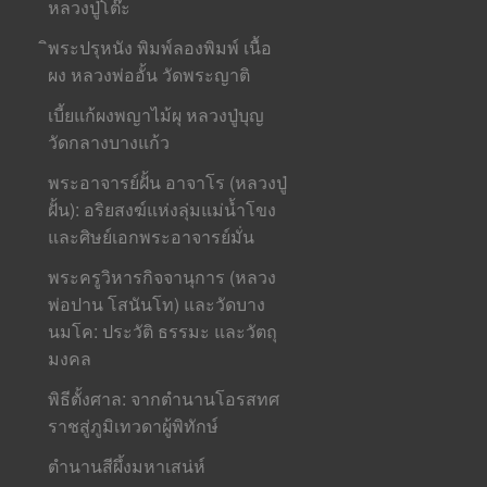
หลวงปู่โต๊ะ
ิพระปรุหนัง พิมพ์ลองพิมพ์ เนื้อ
ผง หลวงพ่ออั้น วัดพระญาติ
เบี้ยแก้ผงพญาไม้ผุ หลวงปู่บุญ
วัดกลางบางแก้ว
พระอาจารย์ฝั้น อาจาโร (หลวงปู่
ฝั้น): อริยสงฆ์แห่งลุ่มแม่น้ำโขง
และศิษย์เอกพระอาจารย์มั่น
พระครูวิหารกิจจานุการ (หลวง
พ่อปาน โสนันโท) และวัดบาง
นมโค: ประวัติ ธรรมะ และวัตถุ
มงคล
พิธีตั้งศาล: จากตำนานโอรสทศ
ราชสู่ภูมิเทวดาผู้พิทักษ์
ตำนานสีผึ้งมหาเสน่ห์