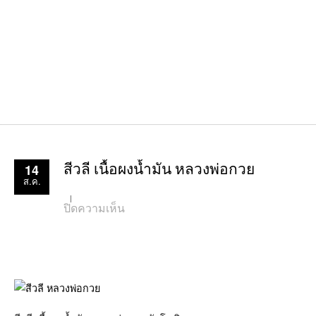
14
สีวลี เนื้อผงน้ำมัน หลวงพ่อกวย
ส.ค.
บน
ปิดความเห็น
สี
วลี
เนื้อ
ผง
น้ำมัน
หลวง
พ่อ
กวย