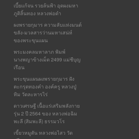
เบี้ยแก้จน รวยล้นฟ้า อุดผงมหา
ภูติลิ้นทอง หลวงพ่อดำ
ผงพรายกุมาร ความลับแห่งมนต์
ขลัง-มวลสารว่านมหาเสน่ห์
ของพระขุนแผน
พระมงคลมหาลาภ พิมพ์
นางพญาข้างเม็ด 2499 แม่ชีบุญ
เรือน
พระขุนแผนผงพรายกุมาร ฝัง
ตะกรุดทองคำ องค์ครู หลวงปู่
ทิม วัดละหารไร่
ดาวเศรษฐี เนื้อแร่เสริมพลังกาย
รุ่น 2 ปี 2564 ของ หลวงพ่อฉิม
พะลี (สิมพะลี) ธรรมวโร
เขี้ยวหมูตัน หลวงพ่อไสว วัด