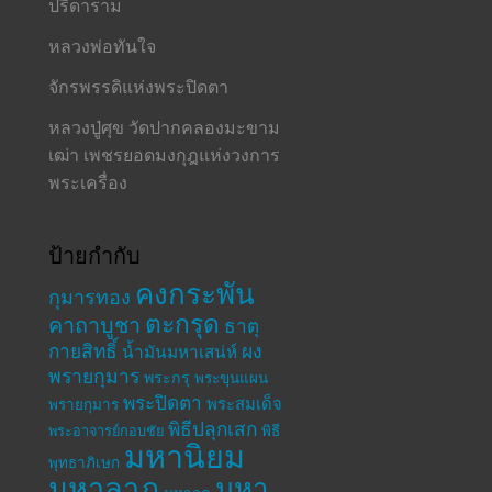
ปรีดาราม
หลวงพ่อทันใจ
จักรพรรดิแห่งพระปิดตา
หลวงปู่ศุข วัดปากคลองมะขาม
เฒ่า เพชรยอดมงกุฎแห่งวงการ
พระเครื่อง
ป้ายกำกับ
คงกระพัน
กุมารทอง
ตะกรุด
คาถาบูชา
ธาตุ
กายสิทธิ์
ผง
น้ำมันมหาเสน่ห์
พรายกุมาร
พระกรุ
พระขุนแผน
พระปิดตา
พระสมเด็จ
พรายกุมาร
พิธีปลุกเสก
พระอาจารย์กอบชัย
พิธี
มหานิยม
พุทธาภิเษก
มหาลาภ
มหา