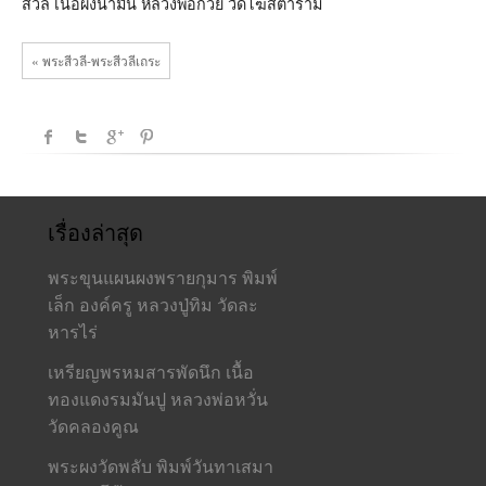
สีวลี เนื้อผงน้ำมัน หลวงพ่อกวย วัดโฆสิตาราม
« พระสีวลี-พระสีวลีเถระ
เรื่องล่าสุด
พระขุนแผนผงพรายกุมาร พิมพ์
เล็ก องค์ครู หลวงปู่ทิม วัดละ
หารไร่
เหรียญพรหมสารพัดนึก เนื้อ
ทองแดงรมมันปู หลวงพ่อหวั่น
วัดคลองคูณ
พระผงวัดพลับ พิมพ์วันทาเสมา