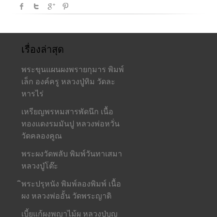
เรื่องล่าสุด
พระขุนแผนผงพรายกุมาร พิมพ์
เล็ก องค์ครู หลวงปู่ทิม วัดละ
หารไร่
เหรียญพรหมสารพัดนึก เนื้อ
ทองแดงรมมันปู หลวงพ่อหวั่น
วัดคลองคูณ
พระผงวัดพลับ พิมพ์วันทาเสมา
หลวงปู่โต๊ะ
ิพระปรุหนัง พิมพ์ลองพิมพ์ เนื้อ
ผง หลวงพ่ออั้น วัดพระญาติ
เบี้ยแก้ผงพญาไม้ผุ หลวงปู่บุญ