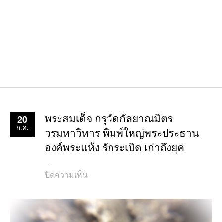
20
พระสมเด็จ กรุวัดกัลยาณมิตร
ก.ค.
วรมหาวิหาร พิมพ์ใหญ่พระประธาน
องค์พระแห้ง รักระเบิด เก่าถึงยุค
บน
ปิดความเห็น
พระ
สมเด็จ
กรุ
วัด
กัลยาณมิตร
วรมหาวิหาร