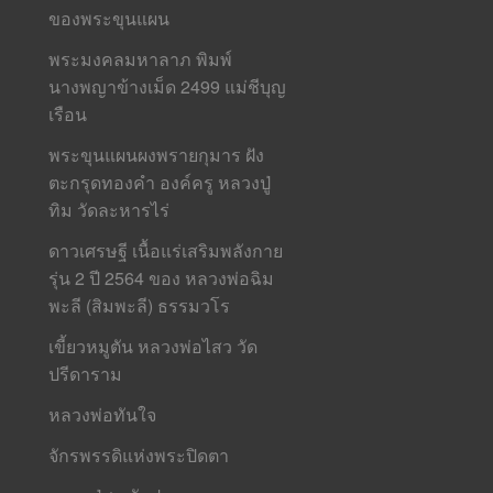
ของพระขุนแผน
พระมงคลมหาลาภ พิมพ์
นางพญาข้างเม็ด 2499 แม่ชีบุญ
เรือน
พระขุนแผนผงพรายกุมาร ฝัง
ตะกรุดทองคำ องค์ครู หลวงปู่
ทิม วัดละหารไร่
ดาวเศรษฐี เนื้อแร่เสริมพลังกาย
รุ่น 2 ปี 2564 ของ หลวงพ่อฉิม
พะลี (สิมพะลี) ธรรมวโร
เขี้ยวหมูตัน หลวงพ่อไสว วัด
ปรีดาราม
หลวงพ่อทันใจ
จักรพรรดิแห่งพระปิดตา