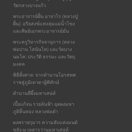
วัดกลางบางแก้ว
พระอาจารย์ฝั้น อาจาโร (หลวงปู่
ฝั้น): อริยสงฆ์แห่งลุ่มแม่น้ำโขง
และศิษย์เอกพระอาจารย์มั่น
พระครูวิหารกิจจานุการ (หลวง
พ่อปาน โสนันโท) และวัดบาง
นมโค: ประวัติ ธรรมะ และวัตถุ
มงคล
พิธีตั้งศาล: จากตำนานโอรสทศ
ราชสู่ภูมิเทวดาผู้พิทักษ์
ตำนานสีผึ้งมหาเสน่ห์
เบี้ยแก้จน รวยล้นฟ้า อุดผงมหา
ภูติลิ้นทอง หลวงพ่อดำ
ผงพรายกุมาร ความลับแห่งมนต์
ขลัง-มวลสารว่านมหาเสน่ห์