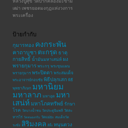
หลวงปู่ศุข วัดปากคลองมะขาม
เฒ่า เพชรยอดมงกุฎแห่งวงการ
พระเครื่อง
ป้ายกำกับ
คงกระพัน
กุมารทอง
ตะกรุด
คาถาบูชา
ธาตุ
กายสิทธิ์
ผง
น้ำมันมหาเสน่ห์
พรายกุมาร
พระกรุ
พระขุนแผน
พระปิดตา
พระสมเด็จ
พรายกุมาร
พิธีปลุกเสก
พระอาจารย์กอบชัย
พิธี
มหานิยม
พุทธาภิเษก
มหาลาภ
มหา
มหาอุด
เสน่ห์
มหาโภคทรัพย์
รักษา
โรค
วัดละ
วัดบางน้ำชน
วัดประดู่ฉิมพลี
หารไร่
วัดแม่ยะ
สมเด็จวัด
วัดหนองกรับ
สิริมงคล
หนุนดวง
ระฆัง
สีผึ้ง