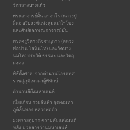
วัดกลางบางแก้ว
พระอาจารย์ฝั้น อาจาโร (หลวงปู่
ฝั้น): อริยสงฆ์แห่งลุ่มแม่น้ำโขง
และศิษย์เอกพระอาจารย์มั่น
พระครูวิหารกิจจานุการ (หลวง
พ่อปาน โสนันโท) และวัดบาง
นมโค: ประวัติ ธรรมะ และวัตถุ
มงคล
พิธีตั้งศาล: จากตำนานโอรสทศ
ราชสู่ภูมิเทวดาผู้พิทักษ์
ตำนานสีผึ้งมหาเสน่ห์
เบี้ยแก้จน รวยล้นฟ้า อุดผงมหา
ภูติลิ้นทอง หลวงพ่อดำ
ผงพรายกุมาร ความลับแห่งมนต์
ขลัง-มวลสารว่านมหาเสน่ห์