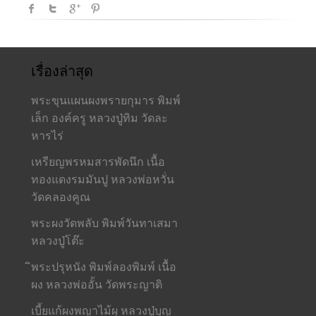
เรื่องล่าสุด
พระขุนแผนผงพรายกุมาร พิมพ์
เล็ก องค์ครู หลวงปู่ทิม วัดละ
หารไร่
เหรียญพรหมสารพัดนึก เนื้อ
ทองแดงรมมันปู หลวงพ่อหวั่น
วัดคลองคูณ
พระผงวัดพลับ พิมพ์วันทาเสมา
หลวงปู่โต๊ะ
ิพระปรุหนัง พิมพ์ลองพิมพ์ เนื้อ
ผง หลวงพ่ออั้น วัดพระญาติ
เบี้ยแก้ผงพญาไม้ผุ หลวงปู่บุญ