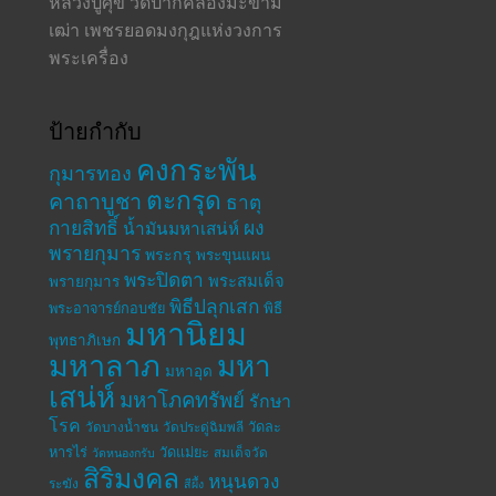
หลวงปู่ศุข วัดปากคลองมะขาม
เฒ่า เพชรยอดมงกุฎแห่งวงการ
พระเครื่อง
ป้ายกำกับ
คงกระพัน
กุมารทอง
ตะกรุด
คาถาบูชา
ธาตุ
กายสิทธิ์
ผง
น้ำมันมหาเสน่ห์
พรายกุมาร
พระกรุ
พระขุนแผน
พระปิดตา
พระสมเด็จ
พรายกุมาร
พิธีปลุกเสก
พระอาจารย์กอบชัย
พิธี
มหานิยม
พุทธาภิเษก
มหาลาภ
มหา
มหาอุด
เสน่ห์
มหาโภคทรัพย์
รักษา
โรค
วัดละ
วัดบางน้ำชน
วัดประดู่ฉิมพลี
หารไร่
วัดแม่ยะ
สมเด็จวัด
วัดหนองกรับ
สิริมงคล
หนุนดวง
ระฆัง
สีผึ้ง