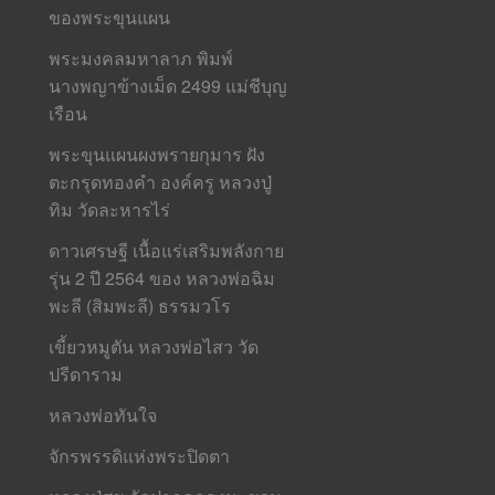
ของพระขุนแผน
พระมงคลมหาลาภ พิมพ์
นางพญาข้างเม็ด 2499 แม่ชีบุญ
เรือน
พระขุนแผนผงพรายกุมาร ฝัง
ตะกรุดทองคำ องค์ครู หลวงปู่
ทิม วัดละหารไร่
ดาวเศรษฐี เนื้อแร่เสริมพลังกาย
รุ่น 2 ปี 2564 ของ หลวงพ่อฉิม
พะลี (สิมพะลี) ธรรมวโร
เขี้ยวหมูตัน หลวงพ่อไสว วัด
ปรีดาราม
หลวงพ่อทันใจ
จักรพรรดิแห่งพระปิดตา