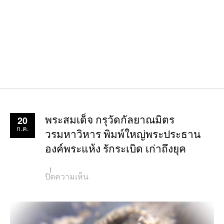
20
พระสมเด็จ กรุวัดกัลยาณมิตร
ก.ค.
วรมหาวิหาร พิมพ์ใหญ่พระประธาน
องค์พระแห้ง รักระเบิด เก่าถึงยุค
บน
ปิดความเห็น
พระ
สมเด็จ
กรุ
วัด
กัลยาณมิตร
วรมหาวิหาร