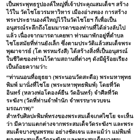
เป็นพระพุทธรูปองค์ใหญ่ที่เจ้าประคุณสมเด็จฯ สร้าง
ไว้ใน วัดไชโยวรมหาวิหาร เมืองอ่างทอง การสร้าง
พระประธานองค์ใหญ่ไว้ในวัดไชโยฯ ก็เพื่อเป็น
อนุสรณ์ระลึกถึงโยมมารดาของท่านที่ได้ล่วงลับไป
แล้ว เนื่องจากมารดาเคยพา ท่านมาพักอยู่ที่ตำบล
ไชโยสมัยที่ท่านยังเล็ก ซึ่งตามประวัติแล้วสมเด็จพระ
พุฒาจารย์ (โต พรหมรังสี) ได้สร้างสิ่งที่เป็นอนุสรณ์
ในชีวิตของท่านไว้ตามสถานที่ต่างๆ ดังมีผู้ร้อยเรียง
เป็นถ้อยความว่า:
“ท่านนอนที่อยุธยา (พระนอนวัดสะดือ)
พระมหาพุทธ
พิมพ์
มานั่งที่ไชโย (พระมหาพุทธพิมพ์) โดยที่วัด
อินทร์ (หลวงพ่อโตองค์ยืน วัดอินทร์) จำศีลที่
วัด
ระฆังฯ (วัดที่ท่านจำพำนัก จำพรรษาจวบจน
มรณภาพ)”
สำหรับศิลปะพิมพ์ทรงของพระสมเด็จเกศไซโย จะเห็น
ว่า มีความแตกต่างจากพระสมเด็จวัดระฆังฯ และพระ
สมเด็จบางขุนพรหม อย่างชัดเจน และแม้ว่า แม่พิมพ์
ของพระสมเด็จวัดระฆังฯ และพระสมเด็จบางขุน