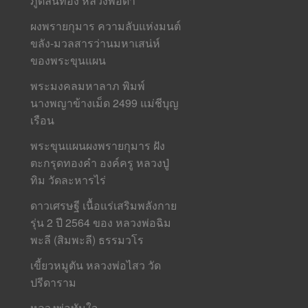
ภูติลิ้นทอง หลวงพ่อดำ
ผงพรายกุมาร ความลับแห่งมนต์
ขลัง-มวลสารว่านมหาเสน่ห์
ของพระขุนแผน
พระมงคลมหาลาภ พิมพ์
นางพญาข้างเม็ด 2499 แม่ชีบุญ
เรือน
พระขุนแผนผงพรายกุมาร ฝัง
ตะกรุดทองคำ องค์ครู หลวงปู่
ทิม วัดละหารไร่
ดาวเศรษฐี เนื้อแร่เสริมพลังกาย
รุ่น 2 ปี 2564 ของ หลวงพ่อฉิม
พะลี (สิมพะลี) ธรรมวโร
เขี้ยวหมูตัน หลวงพ่อไสว วัด
ปรีดาราม
หลวงพ่อทันใจ