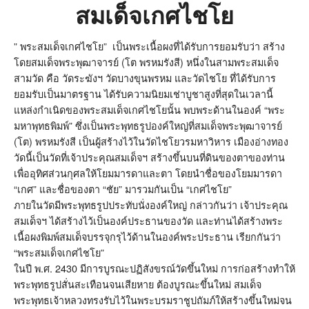
สมเด็จเกศไชโย
” พระสมเด็จเกศไชโย” เป็นพระเนื้อผงที่ได้รับการยอมรับว่า สร้าง
โดยสมเด็จพระพุฒาจารย์ (โต พรหมรังสี) หนึ่งในสามพระสมเด็จ
สามวัด คือ วัดระฆังฯ วัดบางขุนพรหม และวัดไชโย ที่ได้รับการ
ยอมรับเป็นมาตรฐาน ได้รับความนิยมเช่าบูชาสูงที่สุดในเวลานี้
แหล่งกำเนิดของพระสมเด็จเกศไชโยนั้น พบพระด้านในองค์ “พระ
มหาพุทธพิมพ์” ซึ่งเป็นพระพุทธรูปองค์ใหญ่ที่สมเด็จพระพุฒาจารย์
(โต) พรหมรังสี เป็นผู้สร้างไว้ในวัดไชโยวรมหาวิหาร เมืองอ่างทอง
วัดนี้เป็นวัดที่เจ้าประคุณสมเด็จฯ สร้างขึ้นบนที่ดินของตาของท่าน
เพื่ออุทิศส่วนกุศลให้โยมมารดาและตา โดยนำชื่อของโยมมารดา
“เกศ” และชื่อของตา “ชัย” มารวมกันเป็น “เกศไชโย”
ภายในวัดมีพระพุทธรูปประทับนั่งองค์ใหญ่ กล่าวกันว่า เจ้าประคุณ
สมเด็จฯ ได้สร้างไว้เป็นองค์ประธานของวัด และท่านได้สร้างพระ
เนื้อผงพิมพ์สมเด็จบรรจุกรุไว้ด้านในองค์พระประธาน เรียกกันว่า
“พระสมเด็จเกศไชโย”
ในปี พ.ศ. 2430 มีการบูรณะปฏิสังขรณ์วัดขึ้นใหม่ การก่อสร้างทำให้
พระพุทธรูปสั่นสะเทือนจนเสียหาย ต้องบูรณะขึ้นใหม่ สมเด็จ
พระพุทธเจ้าหลวงทรงรับไว้ในพระบรมราชูปถัมภ์ให้สร้างขึ้นใหม่จน