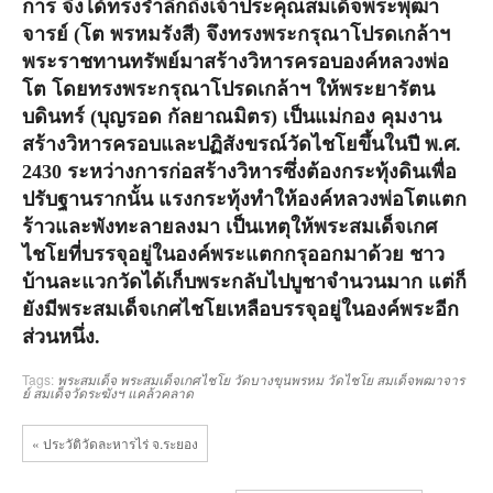
การ จึงได้ทรงรำลึกถึงเจ้าประคุณสมเด็จพระพุฒา
จารย์ (โต พรหมรังสี) จึงทรงพระกรุณาโปรดเกล้าฯ
พระราชทานทรัพย์มาสร้างวิหารครอบองค์หลวงพ่อ
โต โดยทรงพระกรุณาโปรดเกล้าฯ ให้พระยารัตน
บดินทร์ (บุญรอด กัลยาณมิตร) เป็นแม่กอง คุมงาน
สร้างวิหารครอบและปฏิสังขรณ์วัดไชโยขึ้นใน
ปี พ.ศ.
2430 ระหว่างการก่อสร้างวิหารซึ่งต้องกระทุ้งดินเพื่อ
ปรับฐานรากนั้น แรงกระทุ้งทำให้องค์หลวงพ่อโตแตก
ร้าวและพังทะลายลงมา เป็นเหตุให้พระสมเด็จเกศ
ไชโยที่บรรจุอยู่ในองค์พระแตกกรุออกมาด้วย
ชาว
บ้านละแวกวัดได้เก็บพระกลับไปบูชาจำนวนมาก แต่ก็
ยังมีพระสมเด็จเกศไชโยเหลือบรรจุอยู่ในองค์พระอีก
ส่วนหนึ่ง.
Tags:
พระสมเด็จ
พระสมเด็จเกศไชโย
วัดบางขุนพรหม
วัดไชโย
สมเด็จพฒาจาร
ย์
สมเด็จวัดระฆังฯ
แคล้วคลาด
« ประวัติวัดละหารไร่ จ.ระยอง