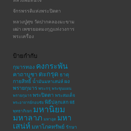
จักรพรรดิแห่งพระปิดตา
หลวงปู่ศุข วัดปากคลองมะขาม
เฒ่า เพชรยอดมงกุฎแห่งวงการ
พระเครื่อง
ป้ายกำกับ
คงกระพัน
กุมารทอง
ตะกรุด
คาถาบูชา
ธาตุ
กายสิทธิ์
ผง
น้ำมันมหาเสน่ห์
พรายกุมาร
พระกรุ
พระขุนแผน
พระปิดตา
พระสมเด็จ
พรายกุมาร
พิธีปลุกเสก
พระอาจารย์กอบชัย
พิธี
มหานิยม
พุทธาภิเษก
มหาลาภ
มหา
มหาอุด
เสน่ห์
มหาโภคทรัพย์
รักษา