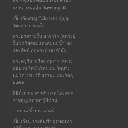
ิพระปรุหนัง พิมพ์ลองพิมพ์ เนื้อ
ผง หลวงพ่ออั้น วัดพระญาติ
เบี้ยแก้ผงพญาไม้ผุ หลวงปู่บุญ
วัดกลางบางแก้ว
พระอาจารย์ฝั้น อาจาโร (หลวงปู่
ฝั้น): อริยสงฆ์แห่งลุ่มแม่น้ำโขง
และศิษย์เอกพระอาจารย์มั่น
พระครูวิหารกิจจานุการ (หลวง
พ่อปาน โสนันโท) และวัดบาง
นมโค: ประวัติ ธรรมะ และวัตถุ
มงคล
พิธีตั้งศาล: จากตำนานโอรสทศ
ราชสู่ภูมิเทวดาผู้พิทักษ์
ตำนานสีผึ้งมหาเสน่ห์
เบี้ยแก้จน รวยล้นฟ้า อุดผงมหา