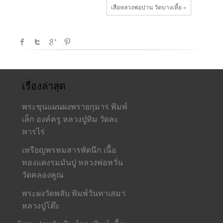
เสือหลวงพ่อปาน วัดบางเหี้ย »
เรื่องล่าสุด
พระขุนแผนผงพรายกุมาร พิมพ์
เล็ก องค์ครู หลวงปู่ทิม วัดละ
หารไร่
เหรียญพรหมสารพัดนึก เนื้อ
ทองแดงรมมันปู หลวงพ่อหวั่น
วัดคลองคูณ
พระผงวัดพลับ พิมพ์วันทาเสมา
หลวงปู่โต๊ะ