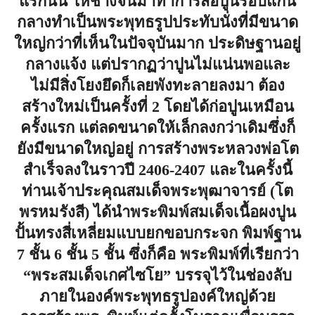
แรกนั้น ให้ช่างจีนมาทำการสอปูนรอบแกน
กลางทำเป็นพระพุทธรูปประทับนั่งที่มีขนาด
ใหญ่กว่าที่เห็นในปัจจุบันมาก ประดิษฐานอยู่
กลางแจ้ง แต่ปรากฏว่าปูนไม่แน่นพอและ
ไม่มีสิ่งโยงยึดก็เลยพังทะลายลงมา ต้อง
สร้างใหม่เป็นครั้งที่ 2 โดยได้ก่อปูนเหมือน
ครั้งแรก แต่ลดขนาดให้เล็กลงกว่าเดิม
ซึ่งก็
ยังมีขนาดใหญ่อยู่
การสร้างพระหลวงพ่อโต
สำเร็จลงในราวปี
2406-2407 และในครั้งนี้
ท่านเจ้าประคุณสมเด็จพระพุฒาจารย์ (โต
พรหมรังสี) ได้นำพระพิมพ์สมเด็จเนื้อผงปูน
ปั้นทรงสี่เหลี่ยมแบบยกขอบกระจก พิมพ์ฐาน
7 ชั้น 6 ชั้น
5 ชั้น ซึ่งก็คือ พระพิมพ์ที่เรียกว่า
“พระสมเด็จเกศไซโย” บรรจุไว้ในช่องลับ
ภายในองค์พระพุทธรูปองค์ใหญ่ด้วย